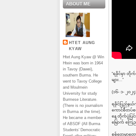
ABOUT ME
HTET AUNG
KYAW
Htet Aung Kyaw @ Win
Htein was born in 1964
in Tavoy (Dawei),
“ရခိုင်မှာ တို
southern Burma. He
များ...”
went to Tavoy College
and Moulmein
(၁၆- ၁- ၂၀၂၄
University for study
Burmese Literature.
ရခိုင်ပြည်နယ်
(There is no journalism
ကောင်စီတပ်စခန
in Burma at the time).
နေ့ တိုက်ပွဲ
He became a member
မြောက် ကြေည
of ABSDF (All Burma
Students' Democratic
စစ်တွေမှာတော့ 
Front) after military