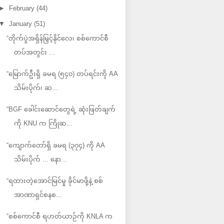
►
February
(44)
▼
January
(51)
“တိုက်ပွဲအရှိန်မြှင့်နိုင်လေ၊ စစ်ကောင်စီ
တပ်အတွင်း ...
“မြောက်ဦးရှိ ခမရ (၅၄၀) တပ်ရင်းကို AA
သိမ်းပိုက်၊ ဆ...
“BGF ခေါင်းဆောင်တွေရဲ့ ဆုံးဖြတ်ချက်
ကို KNU က ကြိုဆ...
“ကျောက်တော်ရှိ ခမရ (၃၇၄) ကို AA
သိမ်းပိုက် ... နော...
“ရထားတဲ့အောင်မြင်မှု ခိုင်မာဖို့နဲ့ စစ်
အာဏာရှင်စနစ...
“စစ်ကောင်စီ ရဟတ်ယာဉ်ကို KNLA က