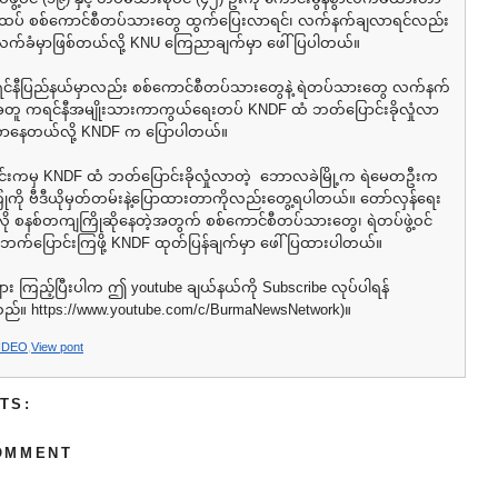
ာက်ထပ် စစ်ကောင်စီတပ်သားတွေ ထွက်ပြေးလာရင်၊ လက်နက်ချလာရင်လည်း
ာလက်ခံမှာဖြစ်တယ်လို့ KNU ကြေညာချက်မှာ ဖေါ်ပြပါတယ်။
နီပြည်နယ်မှာလည်း စစ်ကောင်စီတပ်သားတွေနဲ့ ရဲတပ်သားတွေ လက်နက်
့အတူ ကရင်နီအမျိုးသားကာကွယ်ရေးတပ် KNDF ထံ ဘတ်ပြောင်းခိုလှုံလာ
လာနေတယ်လို့ KNDF က ပြောပါတယ်။
က်ပိုင်းကမှ KNDF ထံ ဘတ်ပြောင်းခိုလှုံလာတဲ့ ဘောလခဲမြို့က ရဲမေတဦးက
ံကို ဗီဒီယိုမှတ်တမ်းနဲ့ပြောထားတာကိုလည်းတွေ့ရပါတယ်။ တော်လှန်ရေး
ု စနစ်တကျကြိုဆိုနေတဲ့အတွက် စစ်ကောင်စီတပ်သားတွေ၊ ရဲတပ်ဖွဲ့ဝင်
းဘက်ပြောင်းကြဖို့ KNDF ထုတ်ပြန်ချက်မှာ ဖေါ်ပြထားပါတယ်။
ား ကြည့်ပြီးပါက ဤ youtube ချယ်နယ်ကို Subscribe လုပ်ပါရန်
သည်။ https://www.youtube.com/c/BurmaNewsNetwork)။
IDEO
,
View pont
TS:
OMMENT