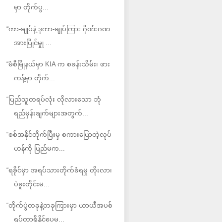
မှာ တိုက်ပွ...
“ကာ-ချုပ်နဲ့ ဒုကာ-ချုပ်ကြား ဂိုဏ်းဂဏ
အားပြိုင်မှုု ...
“မံစီမြိုနယ်မှာ KIA က စခန်းသိမ်း၊ ဖား
ကန့်မှာ တိုက်...
“ပြည်သူတရပ်လုံး လိုလားသော ဘုံ
ရည်မှန်းချက်များအတွက်...
“စစ်အနိုင်တိုက်ပြီးမှ စကားပြောတဲ့လုပ်
ဟန်ကို ပြည်မက...
“ရခိုင်မှာ အရပ်သားတိုက်ခံရမှု တိုးလာ၊
ပဲခူးတိုင်းမ...
“တိုက်ပွဲတခုနဲ့တခုကြားမှာ ယာယီအပစ်
ရပ်တာရှိနိုင်ပေမ...