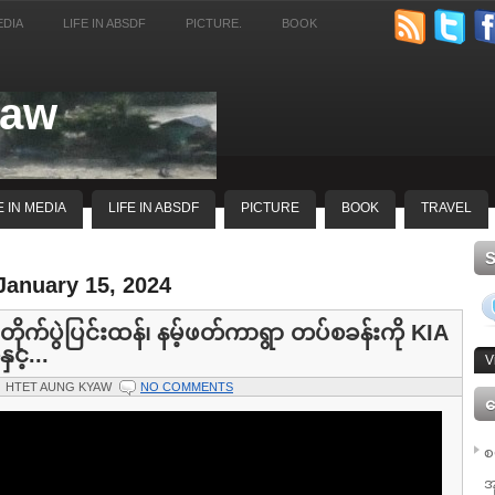
EDIA
LIFE IN ABSDF
PICTURE.
BOOK
yaw
E IN MEDIA
LIFE IN ABSDF
PICTURE
BOOK
TRAVEL
January 15, 2024
ာ တိုက်ပွဲပြင်းထန်၊ နမ့်ဖတ်ကာရွာ တပ်စခန်းကို KIA
နှင့...
V
HTET AUNG KYAW
NO COMMENTS
ေ
စ
အ