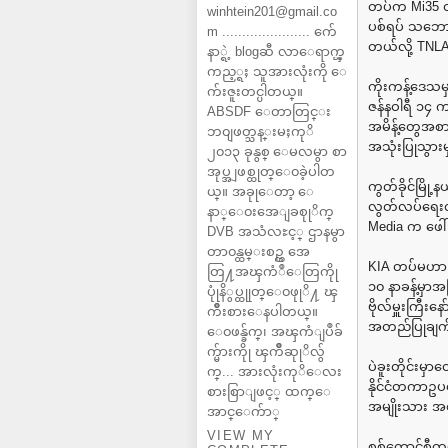
တပ်က Mi35 တိ
winhtein201@gmail.co
ပစ်ရပ် သဘော
m ...................... က်ေ
တယ်လို့ TNLA
နာ္ရဲ့ blogဆီ လာေရာက္ၾ
ကည့္ရႈ သူအားလုံးကို ေ
ကိုးကန့်ဒေသမ
က်းဇူးတင္ပါတယ္။
ဇန်နဝါရီ ၁၄ 
ABSDF ေတာတြင္း
အမိန့်တွေအစာ
ဘ၀ျဖတ္သန္းမႈကုိ
အသုံးပြုသွား
၂၀၁၃ ခုနွစ္ ေမလမွာ စာ
အုပ္အျဖစ္ထုတ္ေ၀ခဲ့ပါတ
ကွတ်ခိုင်မြို
ယ္။ အခုုေတာ့ ေ
လွတ်လပ်ရေးတပ
နာ္ေ၀းအေျခစုုိက္
Media က ဖေါ
DVB အသံလႊင့္ ဌာနမွာ
တာ၀န္ထမ္းစဥ္က အေ
KIA တပ်မဟာ (၄
တြ႔အၾကံဳေတြကိုု
၁၀ နာခန့်မှာအ
ပုုံနိွပ္ထုုတ္ေ၀ဖုုိ႔ ၾ
ဗိုလ်မှူးကြ
ကိဳးစားေနပါတယ္။
အတည်ပြုချက် 
ေ၀ဖန္ခ်က္၊ အၾကံျပဳခ်
က္မ်ားကိုု ၾကိဳဆုုိလ်ွ
ပဲခူးတိုင်းမှာတ
က္... အားလုံးကုိေလး
နိုင်ငံတကာဥပ
စားစြာျဖင့္ ထက္ေ
အမျိုးသား အ
အာင္ေက်ာ္
VIEW MY
စစ်ကောင်စီတပ်