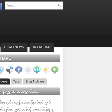
DAWEI NEWS
IN ENGLISH
SHARE
ideos
Tags
Blog Archives
နာက္ဆုံးရ သတင္းမ်ား...
မ်းချောင်း ကျွန်းတောမြောက်ရပ်ကွက်
ုပ်ချုပ်ရေးမှူးရုံးသစ်ကို အဝေးထိန်းဗုံးနဲ့