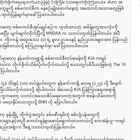
ုက်ခိုက်ရေးရဟက်ယာဉ်ဖြင့် (၁)ကြိမ် လာရောက်ဗုံးကြဲတယ်။ ဒါဟာ အ
တူမှုကို စစ်ကောင်စီက နေစဉ်ချိုးဖောက်နေတဲ့ အထောက်အထားတွေဖြစ်
 ထုတ်ပြန်ချက်မှာဖေါ်ပြထားပါတယ်။
ှာတော့ စစ်ကောင်စီအုပ်ချုပ်စဉ်က ထုတ်ထားတဲ့ အမိန့်တွေအားလုံးကို
ကစပြီး ပျက်ဖျက်လိုက်ပြီလို့ MNDAA က သတင်းထုတ်ပြန်ပါတယ်။ အဲဒီ
း ကိုးကန့် အထူးဒေသ (၁) ရဲ့ မူလ-ဥပဒေနှင့် နည်းဥပဒေများအား ပြန်လည်
မှာဖြစ်တယ်လို့ ကြေညာချက်မှာ ဖေါ်ပြထားပါတယ်။
့နယ်မှာတော့ နမ့်ဖတ်ကာရွာရှိ စစ်ကောင်စီတပ်စခန်းကို KIA ကချင်
်က တိုက်ခိုက်သိမ်းပိုက်လိုက်တယ်လို့ ဒေသတွင်းမီဒီယာဖြစ်တဲ့ The 74
်ပြပါတယ်။
)၊ (၆)နှင့် (၁၀) တပ်ဖွဲ့ဝင်တွေက နမ့်ဖတ်ကာရှိ ခလရ (၁၂၃) ကို ဒီမနက်
ပြီးသိမ်းလိုက်တာလို့ ဆိုပါတယ်။ ဒါပေမယ့် KIA ပြန်ကြားရေးအရာရှိ
ီးနော်ဘူကတော့ သတင်းအသေးစိပ်မရသေးတဲ့အတွက် စခန်းသိမ်းတာကို
မပေ့းနိုင်သေးဘူးလို့ BNN ကို ပြောပါတယ်။
ော့ မုန်းမြို့ တိုက်ပွဲအတွင်း ဖမ်းဆီးရမိတဲ့ စစ်သုံ့ပန်းတွေကို
ဒေများနှင့်အညီ ကောင်းမွန်စွာစောင့်ရှောက်ထားတယ်လို့ ကေအဲန်ယူ−ကရင်
စည်းအရုံးက ဒီနေ့ သတင်းထုတ်ပြန်ပါတယ်။
ဖွဲ့ဝင် (၁၉) နှင့် တပ်မိသားစုဝင် (၄၂) ဦးကို ကောင်းမွန်စွာလက်ခံထားတာ