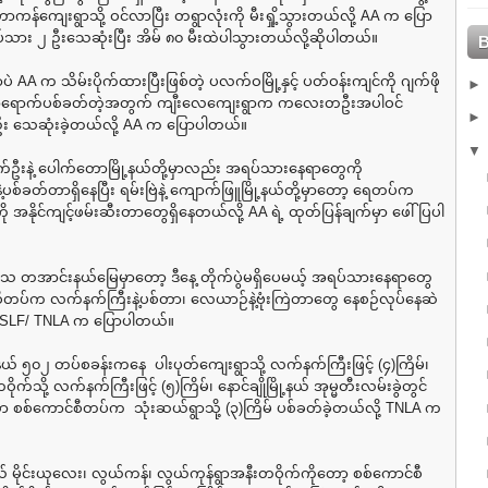
ာကန်ကျေးရွာသို့ ဝင်လာပြီး တရွာလုံးကို မီးရှို့သွားတယ်လို့ AA က ပြော
ား ၂ ဦးသေဆုံးပြီး အိမ် ၈၀ မီးထဲပါသွားတယ်လို့ဆိုပါတယ်။
ပဲ AA က သိမ်းပိုက်ထားပြီးဖြစ်တဲ့ ပလက်ဝမြို့နှင့် ပတ်ဝန်းကျင်ကို ဂျက်ဖို
လာရောက်ပစ်ခတ်တဲ့အတွက် ကျီးလေကျေးရွာက ကလေးတဦးအပါဝင်
း သေဆုံးခဲ့တယ်လို့ AA က ပြောပါတယ်။
ာက်ဦးနဲ့ ပေါက်တောမြို့နယ်တို့မှာလည်း အရပ်သားနေရာတွေကို
ပစ်ခတ်တာရှိနေပြီး ရမ်းဗြဲနဲ့ ကျောက်ဖြူမြို့နယ်တို့မှာတော့ ရေတပ်က
အနိုင်ကျင့်ဖမ်းဆီးတာတွေရှိနေတယ်လို့ AA ရဲ့ ထုတ်ပြန်ချက်မှာ ဖေါ်ပြပါ
ေသ တအာင်းနယ်မြေမှာတော့ ဒီနေ့ တိုက်ပွဲမရှိပေမယ့် အရပ်သားနေရာတွေ
စီတပ်က လက်နက်ကြီးနဲ့ပစ်တာ၊ လေယာဉ်နဲ့ဗုံးကြဲတာတွေ နေစဉ်လုပ်နေဆဲ
 PSLF/ TNLA က ပြောပါတယ်။
့နယ် ၅၀၂ တပ်စခန်းကနေ ပါးပုတ်ကျေးရွာသို့ လက်နက်ကြီးဖြင့် (၄)ကြိမ်၊
ိုက်သို့ လက်နက်ကြီးဖြင့် (၅)ကြိမ်၊ နောင်ချိုမြို့နယ် အုမ္မတီးလမ်းခွဲတွင်
 စစ်ကောင်စီတပ်က သုံးဆယ်ရွာသို့ (၃)ကြိမ် ပစ်ခတ်ခဲ့တယ်လို့ TNLA က
့နယ် မိုင်းယုလေး၊ လွယ်ကန်၊ လွယ်ကုန်ရွာအနီးတဝိုက်ကိုတော့ စစ်ကောင်စီ