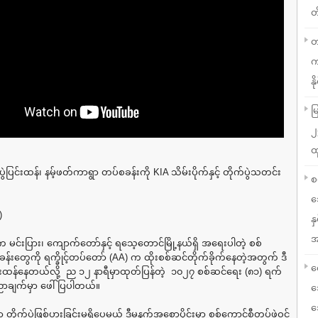
တ
တ
က
နို
မ
၂
ထ
က်ပွဲပြင်းထန်၊ နမ့်ဖတ်ကာရွာ တပ်စခန်းကို KIA သိမ်းပိုက်နှင့် တိုက်ပွဲသတင်း
စ
သ
)
န
အ
က မင်းပြား၊ ကျောက်တော်နှင့် ရသေ့တောင်မြို့နယ်ရှိ အရေးပါတဲ့ စစ်
်းတွေကို ရက္ခိုင့်တပ်တော် (AA) က ထိုးစစ်ဆင်တိုက်ခိုက်နေတဲ့အတွက် ဒီ
လ
ပြင်းထန်နေတယ်လို့ ည ၁၂ နာရီမှာထုတ်ပြန်တဲ့ ၁၀၂၇ စစ်ဆင်ရေး (၈၁) ရက်
ာချက်မှာ ဖေါ်ပြပါတယ်။
သ
သ
တိုက်ပွဲဖြစ်ပွားခြင်းမရှိပေမယ့် ဒီမနက်အစောပိုင်းမှာ စစ်ကောင်စီတပ်ဖွဲ့ဝင်