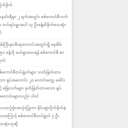
ိုက်ခိုက်
နင်္သာရီမှာ ၂ ရက်အတွင်း စစ်ကောင်စီဘက်
 တပ်ရင်းမှူးအပါ ၁၃ ဦးခန့်ထိခိုက်သေဆုံး
င်
ြစ်ကြီးနားမီးရထားဝင်းအတွင်းရှိ နေအိမ်
၅၀ ခန့်ကို ဖယ်ရှားပေးရန် စစ်ကောင်စီ စာ
ုတ်
စ်ကောင်စီတပ်ဖွဲ့ဝင်များ သတ်ဖြတ်ထား
ော ရုပ်အလောင်း ၂၀ လောင်းတွေ့၊ ခေါင်း
ှင့် ခြေလက်များ ခုတ်ဖြတ်ထားသော ရုပ်
လောင်းများလည်း ပါဝင်
ေယာဉ်ဗုံးအသုံးပြုကာ မိုင်းဆွဲတိုက်ခိုက်ခဲ့
ောကြောင့် စစ်ကောင်စီတပ်ဖွဲ့ဝင် ၇ ဦး
ေဆုံးဟုဆို