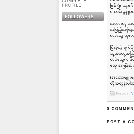
COMPLETE
PROFILE
ဖြစ်ပြီး နေ
ကောင်းမွန်စွ
FOLLOWERS
အလားတူ ကရင်
အပြည့်အစုံနဲ
တာတွေ တိုး
ပြီးခဲ့တဲ့ ရ
သူ့အတွေ့အကြု
တပ်တွေက ဒီလိ
တွေ အမြန်ဆုံ
(အင်တာဗျူးမျ
တိုက်တွန်းပါ
Posted in:
V
0 COMMEN
POST A C