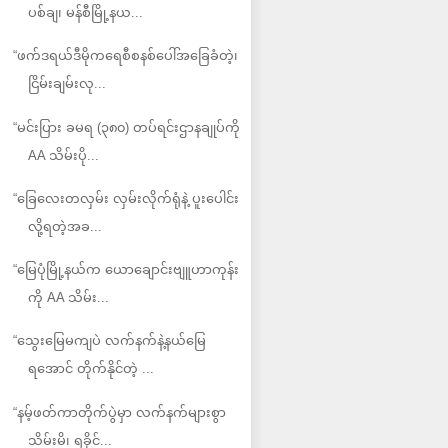
ပစ်ချ၊ မန်စီမြို့နယ...
“ဖက်ဒရယ်ဒီမိုကရေစီစနစ်ပေါ်အခြေခံတဲ့၊
ငြိမ်းချမ်းလု...
“မင်းပြား ခမရ (၃၈၀) တပ်ရင်းဌာနချုပ်ကို
AA သိမ်းပို...
“ခြေလေးတလှမ်း လှမ်းလိုက်ရုံနဲ့ ပူးပေါင်း
လို့ရတဲ့အခ...
“မြေပုံမြို့နယ်က ယောချောင်းဗျူဟာကုန်း
ကို AA သိမ်း...
“သွေးမြေမကျပဲ လက်နက်နဲ့နယ်မြေ
ရအောင် တိုက်နိုင်တဲ့ ...
“နမ့်ဖတ်ကာတိုက်ပွဲမှာ လက်နက်များစွာ
သိမ်းမိ၊ ရခိုင်...