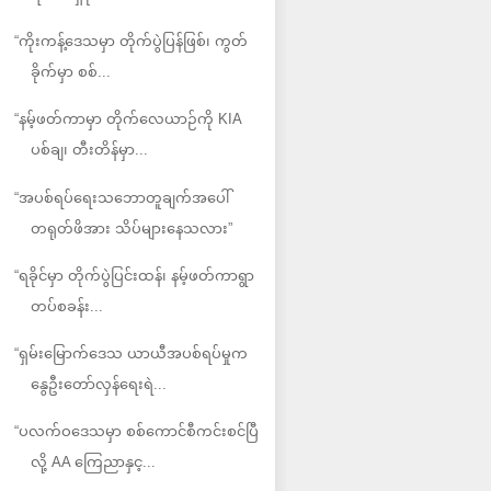
“ကိုးကန့်ဒေသမှာ တိုက်ပွဲပြန်ဖြစ်၊ ကွတ်
ခိုက်မှာ စစ်...
“နမ့်ဖတ်ကာမှာ တိုက်လေယာဉ်ကို KIA
ပစ်ချ၊ တီးတိန်မှာ...
“အပစ်ရပ်ရေးသဘောတူချက်အပေါ်
တရုတ်ဖိအား သိပ်များနေသလား”
“ရခိုင်မှာ တိုက်ပွဲပြင်းထန်၊ နမ့်ဖတ်ကာရွာ
တပ်စခန်း...
“ရှမ်းမြောက်ဒေသ ယာယီအပစ်ရပ်မှုက
နွေဦးတော်လှန်ရေးရဲ...
“ပလက်ဝဒေသမှာ စစ်ကောင်စီကင်းစင်ပြီ
လို့ AA ကြေညာနှင့...