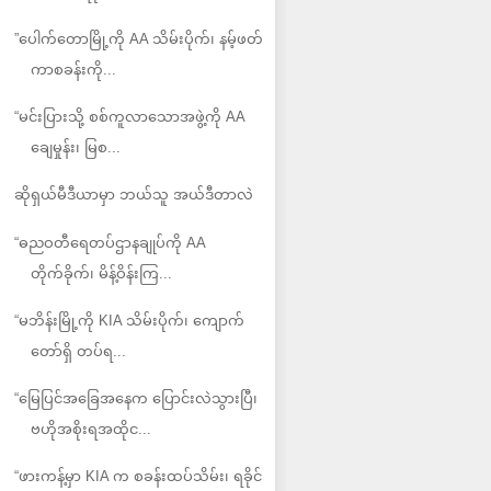
”ပေါက်တောမြို့ကို AA သိမ်းပိုက်၊ နမ့်ဖတ်
ကာစခန်းကို...
“မင်းပြားသို့ စစ်ကူလာသောအဖွဲ့ကို AA
ချေမှုန်း၊ မြစ...
ဆိုရှယ်မီဒီယာမှာ ဘယ်သူ အယ်ဒီတာလဲ
“ဓညဝတီရေတပ်ဌာနချုပ်ကို AA
တိုက်ခိုက်၊ မိန့်ဝိန်းကြ...
“မဘိန်းမြို့ကို KIA သိမ်းပိုက်၊ ကျောက်
တော်ရှိ တပ်ရ...
“မြေပြင်အခြေအနေက ပြောင်းလဲသွားပြီ၊
ဗဟိုအစိုးရအထိုင...
“ဖားကန့်မှာ KIA က စခန်းထပ်သိမ်း၊ ရခိုင်