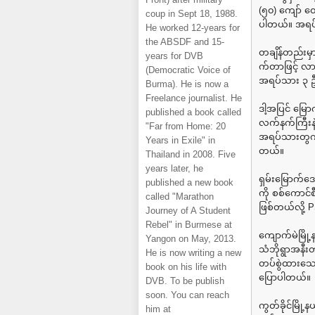
(၅၀) ကျော် တေ
coup in Sept 18, 1988.
ပါတယ်။ အရပ်သ
He worked 12-years for
the ABSDF and 15-
တချိန်တည်းမှာ
years for DVB
က်တာဖြင့် 
(Democratic Voice of
အရပ်သား ၃ ဦ
Burma). He is now a
Freelance journalist. He
ဒါ့အပြင် မြေ
published a book called
လက်နက်ကြီးနဲ့
"Far from Home: 20
အရပ်သားတွကို 
Years in Exile" in
တယ်။
Thailand in 2008. Five
years later, he
ရှမ်းမြောက်ဒ
published a new book
ကို စစ်ကောင်
called "Marathon
ဖြစ်တယ်လို့
Journey of A Student
Rebel" in Burmese at
ကျောက်မဲမြို
Yangon on May, 2013.
သံဘိုရွာအနီးတဝ
He is now writing a new
တပ်စွဲထားသော
book on his life with
ပြောပါတယ်။
DVB. To be publish
soon. You can reach
ကွတ်ခိုင်မြို
him at