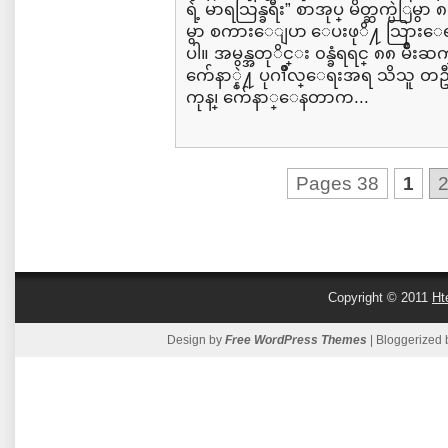
ရဲ့ မာရသြန္ခရီး” စာအုပ္ မိတ္ဆက္ပဲြမ
မွာ စကားေျပာ ေပးဖုိ႔ သြား
ပါ။ အမွန္အတုိင္း ၀န္ခံရရင္ ၈၈ မ်ဳ
က်ေနာ္နဲ႔ ပုဂၢိဳလ္ေရးအရ သိသူ တဥ
ကုန္၊ က်ေနာ္ေနတာက...
Pages 38
1
Copyright © 2011
Ht
Design by
Free WordPress Themes
| Bloggerized