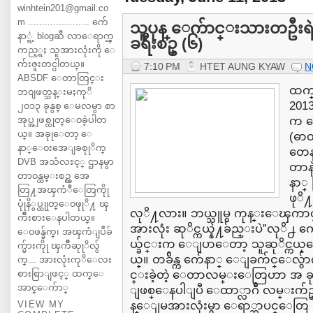
winhtein201@gmail.co
m ...................... က်ေ
သူပုန္ ေက်ာင္းသားတဦး
နာ္ရဲ့ blogဆီ လာေရာက္ၾ
ခရီးစဥ္ (၆)
ကည့္ရႈ သူအားလုံးကို ေ
က်းဇူးတင္ပါတယ္။
7:10 PM
HTET AUNG KYAW
N
ABSDF ေတာတြင္း
ထက္
ဘ၀ျဖတ္သန္းမႈကုိ
201
၂၀၁၃ ခုနွစ္ ေမလမွာ စာ
အုပ္အျဖစ္ထုတ္ေ၀ခဲ့ပါတ
က အ
ယ္။ အခုုေတာ့ ေ
(ဓာ
နာ္ေ၀းအေျခစုုိက္
တေန
DVB အသံလႊင့္ ဌာနမွာ
တာနဲ
တာ၀န္ထမ္းစဥ္က အေ
နာ္ 
တြ႔အၾကံဳေတြကိုု
ဖုိ႔
ပုုံနိွပ္ထုုတ္ေ၀ဖုုိ႔ ၾ
လုိ႔လား။ ဘယ္သူမွ ကုန္းေၾကာင
ကိဳးစားေနပါတယ္။
အားလုံး ဆုိင္ကယ္နဲ႔ခ်ည္းပဲ”လုိ႕ က
ေ၀ဖန္ခ်က္၊ အၾကံျပဳခ်
ယ္ခ်င္းက ေျပာေတာ့ သူဆုိင္ကယ္ေ
က္မ်ားကိုု ၾကိဳဆုုိလ်ွ
ယ္။ တခ်ိန္က က်ေနာ္ ေျခက်င္ေလွ
က္... အားလုံးကုိေလး
စားစြာျဖင့္ ထက္ေ
င္းခဲ့တဲ့ ေတာလမ္းေတြဟာ အ ခု ေ
အာင္ေက်ာ္
ျဖစ္ေနပါျပီ ေထာ္လာဂ်ီ လမ္းက
VIEW MY
န္ေျမအားလုံးမွာ ေရာ္ဘာပင္ေတ