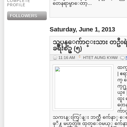
COMPLETE
တေနရာမွာေတာ့...
PROFILE
FOLLOWERS
Saturday, June 1, 2013
သူပုန္ေက်ာင္းသား တဦး
ခရီးစဥ္ (၅)
11:16 AM
HTET AUNG KYAW
ထက္
| ဧရ
က္ 
က္႐ု
ယ္။ လ
ထူး
တေန
က်ာင
သကၤန္းကြ်န္း ဘက္ဆီ က်ေနာ္ ေရာက္
ဖုိ႔ မဟုတ္ပါ။ ထုတ္ေ၀မယ့္ က်ေနာ္