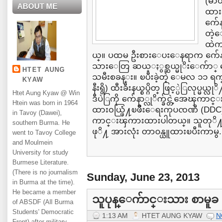
(ဓာ
ABOUT ME
ထား
က်ေ
တဲ့
ထဲက 
ယ္။ ပထမ ဦးစားေပးေနရာက က်ေန
သားေတြ ဆယ္ႏွစ္ဆယ္မုိးေက်ာ္ ေနထု
HTET AUNG
သမီးစခန္း။ ၿပီးခဲ့တဲ့ ေမလ ၁၁ 
KYAW
နီးရွိ) ထီးခီးနယ္စပ္ဂိတ္ ဖြင့္ပဲြလု
Htet Aung Kyaw @ Win
ဒီပဲြကို က်ေနာ္လုိက္ခ်င္တဲ့အေၾကာင္
Htein was born in 1964
ထား၀ယ္ဖြံ႔ၿဖိဳးေရးကုပၸဏီ (DD
in Tavoy (Dawei),
ကာင္းၾကားထားပါတယ္။ သူတုိ႔ဖက
southern Burma. He
ဖုိ႔ အားလုံး တာ၀န္ယူထားၿပီးကာမွ.
went to Tavoy College
and Moulmein
University for study
Burmese Literature.
(There is no journalism
Sunday, June 23, 2013
in Burma at the time).
He became a member
သူပုန္ေက်ာင္းသား စာမူခ
of ABSDF (All Burma
Students' Democratic
1:13 AM
HTET AUNG KYAW
N
Front) after military