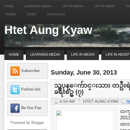
HOME
LEARNING MEDIA
LIFE IN MEDIA
LIFE IN ABSDF
PI
TRAVEL
VIDEO
IN ENGLISH
Htet Aung Kyaw
သတင္းသမားတဦးရဲ့ အေတြးအျမင္မ်ား
HOME
LEARNING MEDIA
LIFE IN MEDIA
LIFE IN ABSDF
Subscribe
Sunday, June 30, 2013
သူပုန္ေက်ာင္းသား တဦ
Follow Us!
ခရီးစဥ္ (၇)
6:54 AM
HTET AUNG KYAW
N
Be Our Fan
ထက္
201
Powered by
Blogger
.
ထား