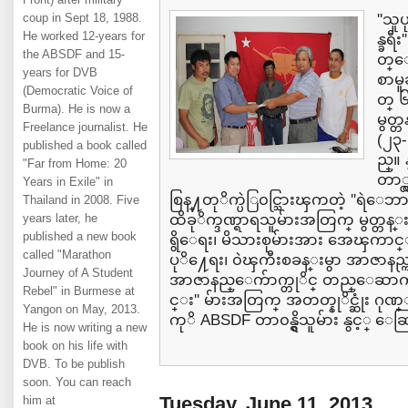
coup in Sept 18, 1988.
''သူ
He worked 12-years for
န္ခရ
the ABSDF and 15-
တ္ေ
years for DVB
စာမ
(Democratic Voice of
တ္ ၆
Burma). He is now a
မွတ
Freelance journalist. He
(၂၃
published a book called
ည္။ 
"Far from Home: 20
တာ္
Years in Exile" in
စြန္႔တုိက္ပဲြ၀င္သြားၾကတဲ့ ''ရဲေဘာ
Thailand in 2008. Five
years later, he
ထိခုိက္ဒဏ္ရာရသူမ်ားအတြက္ မွတ္တန္
published a new book
ရွိေရး၊ မိသားစုမ်ားအား အေၾကာ
called "Marathon
ပုိ႔ေရး၊ ၀ဲၾကီးစခန္းမွာ အာဇာနည္က
Journey of A Student
အာဇာနည္ေက်ာက္တုိင္ တည္ေဆာက္ေ
Rebel" in Burmese at
င္း'' မ်ားအတြက္ အတတ္နုိင္ဆုံး ဂု
Yangon on May, 2013.
ကုိ ABSDF တာ၀န္ရွိသူမ်ား နွင့္ ေဆ
He is now writing a new
book on his life with
DVB. To be publish
soon. You can reach
Tuesday, June 11, 2013
him at