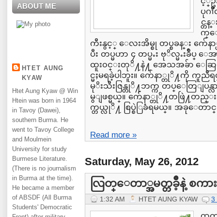
င့္ဥ
ABOUT ME
ပုဂၢ
င္တ
က္ေ
ကီးနွင့္ ေလးအိမ္စု တပ္စခန္း က်ေန
ပီး တပ္မဟာ ၄ တပ္မႉး ဗုိလ္မႉးခ်ဳပ္ 
ထူး၀င္းတုိ႔နဲ႔ အေသအခ်ာ ေဆ
HTET AUNG
င္မႈမရခဲ့ပါဘူး။ က်ေနာ္တုိ႔ကို ကူညီရင္
KYAW
မုိးသီးဇြန္တုိ႔ဘက္က တပ္ေတြျပန
Htet Aung Kyaw @ Win
မွျဖစ္မယ္။ က်ေနာ္တုိ႔တဖြဲ႔တည္းက
Htein was born in 1964
က္တယ္လုိ႔ စြပ္စဲြခံရမယ္။ အခုေတာင္.
in Tavoy (Dawei),
southern Burma. He
went to Tavoy College
Read more »
and Moulmein
University for study
Burmese Literature.
Saturday, May 26, 2012
(There is no journalism
in Burma at the time).
လြတ္ေတာ္အမတ္တခ်ဳိ့နဲ့ 
He became a member
of ABSDF (All Burma
1:32 AM
HTET AUNG KYAW
3
Students' Democratic
ထက
Front) after military