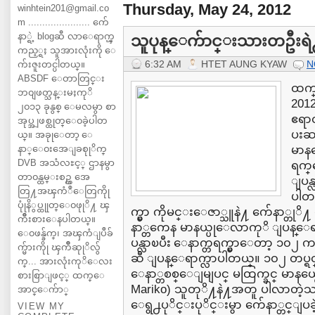
Thursday, May 24, 2012
winhtein201@gmail.co
m ...................... က်ေ
နာ္ရဲ့ blogဆီ လာေရာက္ၾ
သူပုန္ေက်ာင္းသားတဦးရဲ႕ 
ကည့္ရႈ သူအားလုံးကို ေ
6:32 AM
HTET AUNG KYAW
N
က်းဇူးတင္ပါတယ္။
ABSDF ေတာတြင္း
ထက္
ဘ၀ျဖတ္သန္းမႈကုိ
201
၂၀၁၃ ခုနွစ္ ေမလမွာ စာ
ဧရာ
အုပ္အျဖစ္ထုတ္ေ၀ခဲ့ပါတ
ပးဆပ
ယ္။ အခုုေတာ့ ေ
နာ္ေ၀းအေျခစုုိက္
မာနယ
DVB အသံလႊင့္ ဌာနမွာ
ရက္
တာ၀န္ထမ္းစဥ္က အေ
ျပန္
တြ႔အၾကံဳေတြကိုု
ပါတယ
ပုုံနိွပ္ထုုတ္ေ၀ဖုုိ႔ ၾ
က္မွာ ကိုမင္းေဇာ္သူနဲ႔ က်ေနာ္တုိ႔
ကိဳးစားေနပါတယ္။
နာ္တကေန မာနယ္ပုေလာကုိ ျပန္ေရ
ေ၀ဖန္ခ်က္၊ အၾကံျပဳခ်
ပန္လာၿပီး ေနာက္တရက္မွာေတာ့ ၁၀
က္မ်ားကိုု ၾကိဳဆုုိလ်ွ
ဆီ ျပန္ေရာက္လာပါတယ္။ ၁၀၂ တပ္
က္... အားလုံးကုိေလး
ေနာ္တစစ္ေျမျပင္ မထြက္ခင္ မာနယ္ပ
စားစြာျဖင့္ ထက္ေ
Mariko) သူတုိ႔နဲ႔အတူ ပါလာတဲ
အာင္ေက်ာ္
ေရွ႕ပုိင္းပုိင္းမွာ က်ေနာ္တင္ျပခဲ့ဖ
VIEW MY