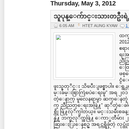
Thursday, May 3, 2012
သူပုန္ေက်ာင္းသားတဦးရဲ႕ 
6:05 AM
HTET AUNG KYAW
1
ထက္
201
ဧရာ
ရးအဖ
ညီည
ေတ
ဖစ္
င္င
ဖူးသူတုိင္း သိၿပီးျဖစ္မွာပါ။ ေရွ
မ္းခ်မ္းစြာကြဲၿပဲေရးမူ” အရ ၂၀၁
တဲ့ေနာက္ မူလေနရာမွာ ဆက္ေနတဲ့ က
က္ ညီညြတ္ေရးအဖြဲ႔” ဆုိတဲ့ေခါ
စ္ကို ဖြဲ႔လုိက္ပါတယ္။ မင္းသမီးစခန
န္နဲ႔ ဘက္မလုိက္အဖြဲ႔ ေကာ္မတီမ်ား 
ဆြးေႏြးေနစဥ္ အရင္ကရွိခဲ့တဲ့ လုပ