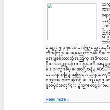
ထက္
201
ဧရာ
ကာ္
၂၀၁ 
ဖြဲ
နစဥ
တာ၀
စခန္း ၅ ခု စုေပါင္းဖြဲ႔စည္းလုိ
တီအတြင္းေရးမႉး တာ၀န္ပါ။ ဒီေက
အေျခခံထားတဲ့အတြက္ အဲဒီကာလ တပ္ရ
ဦးေဆာင္သူေတြစာရင္းကို အရင္တင္
မႉး ဗုိလ္မႈးခ်ဳပ္ ေအာ္လီဗာနဲ႔ A
တ္ေရးအဖြဲ႔ အတြင္းေရးမႉးတု
စည္းေ၀းတခုတြင္ ေတြ႔ရစဥ္ က်ေန
မူလပုံစံအတုိင္း ဥကၠ႒၊ တပ္ရင္းမႉး.
Read more »