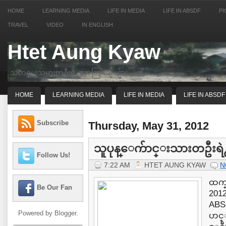
HOME
LEARNING MEDIA
LIFE IN MEDIA
LIFE IN ABSDF
PI
TRAVEL
VIDEO
IN ENGLISH
Htet Aung Kyaw
သတင္းသမားတဦးရဲ့ အေတြးအျမင္မ်ား
HOME
LEARNING MEDIA
LIFE IN MEDIA
LIFE IN ABSDF
Subscribe
Thursday, May 31, 2012
သူပုန္ေက်ာင္းသားတဦးရဲ႕ 
Follow Us!
7:22 AM
HTET AUNG KYAW
N
ထက္
Be Our Fan
201
ABS
Powered by
Blogger
.
ပာင