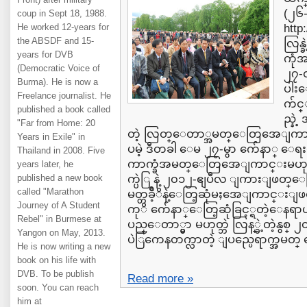
(၂၆
coup in Sept 18, 1988.
He worked 12-years for
http
the ABSDF and 15-
လြန္
years for DVB
ကုံ
(Democratic Voice of
၂၇-
Burma). He is now a
ပါး
Freelance journalist. He
က်င္
published a book called
ည္နဲ
"Far from Home: 20
တဲ့ လြတ္ေတာ္အမတ္ေတြအေျကာင
Years in Exile" in
ပမဲ့ ဒီတခါ ေမ ၂၇-မွာ က်ေနာ္ ေ
Thailand in 2008. Five
ကာက္ခံအမတ္ေတြအေျကာင္းမဟုတ္ဘ
years later, he
published a new book
က္ပဲြ နဲ့ ၂၀၁၂-ဧျပီလ ျကားျဖတ္
called "Marathon
မတ္တခ်ဳ့ိနဲ့ေတြ့ဆုံမႈအေျကာင္း
Journey of A Student
ကုိ က်ေနာ္ေတြ့ဆုံခြင့္ရတဲ့ေနရာ
Rebel" in Burmese at
ပည္ေတာ္မွာ မဟုတ္ဘဲ လြန္္ခဲ့တဲ့နွစ္
Yangon on May, 2013.
ပဲြကေနတက္လာတဲ့ ျပည္ပေရာက္အမတ္ 
He is now writing a new
book on his life with
DVB. To be publish
Read more »
soon. You can reach
him at