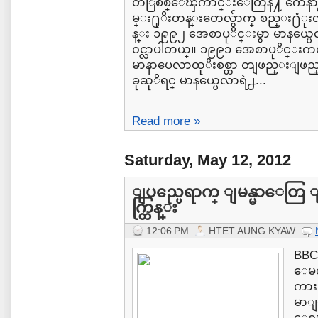
တဲြစစ္ေၾကာင္းေတြနဲ႔ က်ေန
မ္း႐ုိးတန္းတေလွ်ာက္ စည္း႐ံုးလ
န္း ၁၉၉၂ အေစာပုိင္းမွာ မာနယ္ပေ
၀င္လာပါတယ္။ ၁၉၉၁ အေစာပုိင္းကတည္း
မာနာပေလာထုိးစစ္ဟာ တျဖည္းျဖည္း
ခုဆုိရင္ မာနယ္ပေလာရဲ႕...
Read more »
Saturday, May 12, 2012
ျပည္ပေရာက္ ျမန္မာေတြ ျပ
က္တြန္း
12:06 PM
HTET AUNG KYAW
BBC,
ေမလ
ကားျ
မာျပ
ေရးသ