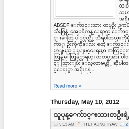
03:0
သမား
အစိ
ABSDF ေက်ာင္းသား တပ္ဦး ဥက0x
သီးဇြန္နဲ့ အေမရိကန္ ေရာက္ ေ
င္းေတြ ပါဝင္တယ္လို့ သိရပါတယ္။ကို
က်ာ္၊ ဦးကိုကိုေလး စတဲ့ ေက်ာ
မာျပည္ ျပုျပင္ေရးမွာ အတြင္းက
တြနဲ့ ေတြ့ခ်င္တာရယ္၊ တတပ္တအား ပါ
င့္ သြားျပီး ေလ့လာမယ္လို့ ဆိုပါတ
င္ေရးမွာ အစိုးရနဲ့...
Read more »
Thursday, May 10, 2012
သူပုန္ေက်ာင္းသားတဦးရဲ႕
9:13 AM
HTET AUNG KYAW
2