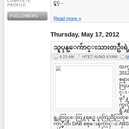
COMPLETE
င္ရွင္...
PROFILE
FOLLOWERS
Read more »
Thursday, May 17, 2012
သူပုန္ေက်ာင္းသားတဦးရဲ႕ 
4:23 AM
HTET AUNG KYAW
N
ထက္
201
ဧရာ၀
ကြယ
င္း
ဖုိ
က္မလ
ရွိ 
ရွ႕တြင္ေတြ႔ရစဥ္ ပူးတြဲညီညြတ္
ကာ္မီတီ၊ DAB စစ္ေၾကာင္း၊ AB