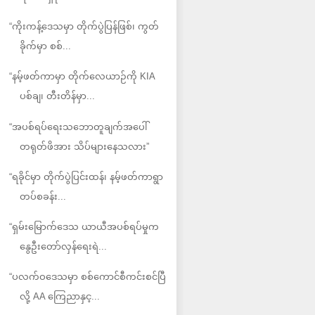
“ကိုးကန့်ဒေသမှာ တိုက်ပွဲပြန်ဖြစ်၊ ကွတ်
ခိုက်မှာ စစ်...
“နမ့်ဖတ်ကာမှာ တိုက်လေယာဉ်ကို KIA
ပစ်ချ၊ တီးတိန်မှာ...
“အပစ်ရပ်ရေးသဘောတူချက်အပေါ်
တရုတ်ဖိအား သိပ်များနေသလား”
“ရခိုင်မှာ တိုက်ပွဲပြင်းထန်၊ နမ့်ဖတ်ကာရွာ
တပ်စခန်း...
“ရှမ်းမြောက်ဒေသ ယာယီအပစ်ရပ်မှုက
နွေဦးတော်လှန်ရေးရဲ...
“ပလက်ဝဒေသမှာ စစ်ကောင်စီကင်းစင်ပြီ
လို့ AA ကြေညာနှင့...