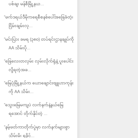
ပစ်ချ၊ မန်စီမြို့နယ...
“ဖက်ဒရယ်ဒီမိုကရေစီစနစ်ပေါ်အခြေခံတဲ့၊
ငြိမ်းချမ်းလု...
“မင်းပြား ခမရ (၃၈၀) တပ်ရင်းဌာနချုပ်ကို
AA သိမ်းပို...
“ခြေလေးတလှမ်း လှမ်းလိုက်ရုံနဲ့ ပူးပေါင်း
လို့ရတဲ့အခ...
“မြေပုံမြို့နယ်က ယောချောင်းဗျူဟာကုန်း
ကို AA သိမ်း...
“သွေးမြေမကျပဲ လက်နက်နဲ့နယ်မြေ
ရအောင် တိုက်နိုင်တဲ့ ...
“နမ့်ဖတ်ကာတိုက်ပွဲမှာ လက်နက်များစွာ
သိမ်းမိ၊ ရခိုင်...