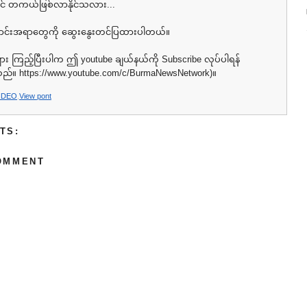
ခင် တကယ်ဖြစ်လာနိုင်သလား...
ောင်းအရာတွေကို ဆွေးနွေးတင်ပြထားပါတယ်။
ား ကြည့်ပြီးပါက ဤ youtube ချယ်နယ်ကို Subscribe လုပ်ပါရန်
သည်။ https://www.youtube.com/c/BurmaNewsNetwork)။
IDEO
,
View pont
TS:
OMMENT