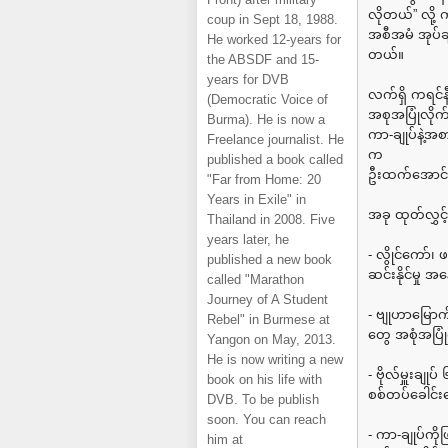
လိုတယ်” လို့
coup in Sept 18, 1988.
အစီအမံ အုပ်ချ
He worked 12-years for
တယ်။
the ABSDF and 15-
years for DVB
လက်ရှိ ကရင်
(Democratic Voice of
အစုအပြုံလိုက
Burma). He is now a
ကာ-ချုပ်နဲ့အ
Freelance journalist. He
က
published a book called
ဦးထက်အောင်က
"Far from Home: 20
Years in Exile" in
အခု ထုတ်လွှင့်
Thailand in 2008. Five
years later, he
- လွိုင်ကော်၊
published a new book
ဆင်းနိုင်မှု
called "Marathon
Journey of A Student
- ဗျုဟာမြောက်
Rebel" in Burmese at
တွေ အစုံအပြု
Yangon on May, 2013.
He is now writing a new
- ဗိုလ်မှူးခ
book on his life with
စစ်တပ်ခေါင်
DVB. To be publish
soon. You can reach
- ကာ-ချုပ်ကို
him at