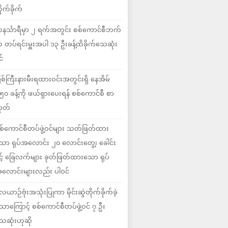
ိုက်ခိုက်
နင်္သာရီမှာ ၂ ရက်အတွင်း စစ်ကောင်စီဘက်
 တပ်ရင်းမှူးအပါ ၁၃ ဦးခန့်ထိခိုက်သေဆုံး
င်
ြစ်ကြီးနားမီးရထားဝင်းအတွင်းရှိ နေအိမ်
၅၀ ခန့်ကို ဖယ်ရှားပေးရန် စစ်ကောင်စီ စာ
ုတ်
စ်ကောင်စီတပ်ဖွဲ့ဝင်များ သတ်ဖြတ်ထား
ော ရုပ်အလောင်း ၂၀ လောင်းတွေ့၊ ခေါင်း
ှင့် ခြေလက်များ ခုတ်ဖြတ်ထားသော ရုပ်
လောင်းများလည်း ပါဝင်
ေယာဉ်ဗုံးအသုံးပြုကာ မိုင်းဆွဲတိုက်ခိုက်ခဲ့
ောကြောင့် စစ်ကောင်စီတပ်ဖွဲ့ဝင် ၇ ဦး
ေဆုံးဟုဆို