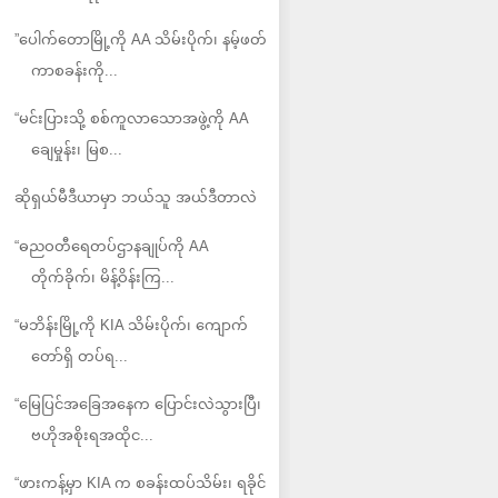
”ပေါက်တောမြို့ကို AA သိမ်းပိုက်၊ နမ့်ဖတ်
ကာစခန်းကို...
“မင်းပြားသို့ စစ်ကူလာသောအဖွဲ့ကို AA
ချေမှုန်း၊ မြစ...
ဆိုရှယ်မီဒီယာမှာ ဘယ်သူ အယ်ဒီတာလဲ
“ဓညဝတီရေတပ်ဌာနချုပ်ကို AA
တိုက်ခိုက်၊ မိန့်ဝိန်းကြ...
“မဘိန်းမြို့ကို KIA သိမ်းပိုက်၊ ကျောက်
တော်ရှိ တပ်ရ...
“မြေပြင်အခြေအနေက ပြောင်းလဲသွားပြီ၊
ဗဟိုအစိုးရအထိုင...
“ဖားကန့်မှာ KIA က စခန်းထပ်သိမ်း၊ ရခိုင်