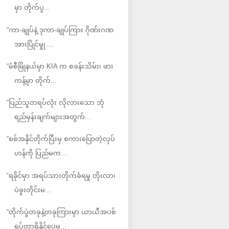
မှာ တိုက်ပွ...
“ကာ-ချုပ်နဲ့ ဒုကာ-ချုပ်ကြား ဂိုဏ်းဂဏ
အားပြိုင်မှုု ...
“မံစီမြိုနယ်မှာ KIA က စခန်းသိမ်း၊ ဖား
ကန့်မှာ တိုက်...
“ပြည်သူတရပ်လုံး လိုလားသော ဘုံ
ရည်မှန်းချက်များအတွက်...
“စစ်အနိုင်တိုက်ပြီးမှ စကားပြောတဲ့လုပ်
ဟန်ကို ပြည်မက...
“ရခိုင်မှာ အရပ်သားတိုက်ခံရမှု တိုးလာ၊
ပဲခူးတိုင်းမ...
“တိုက်ပွဲတခုနဲ့တခုကြားမှာ ယာယီအပစ်
ရပ်တာရှိနိုင်ပေမ...