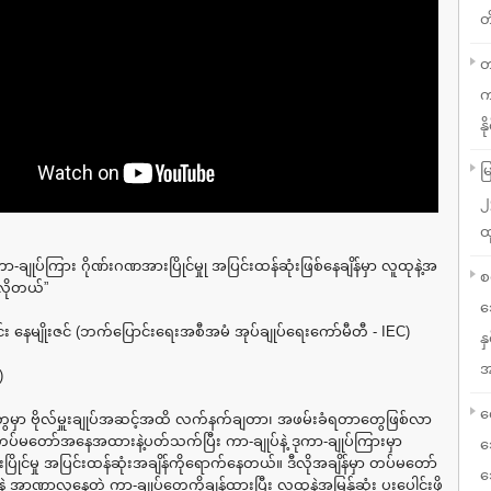
တ
တ
က
နို
မ
၂
ထ
ုကာ-ချုပ်ကြား ဂိုဏ်းဂဏအားပြိုင်မှုု အပြင်းထန်ဆုံးဖြစ်နေချိန်မှာ လူထုနဲ့အ
စ
ု့လိုတယ်”
သ
်း နေမျိုးဇင် (ဘက်ပြောင်းရေးအစီအမံ အုပ်ချုပ်ရေးကော်မီတီ - IEC)
န
အ
)
လ
းတွေမှာ ဗိုလ်မှူးချုပ်အဆင့်အထိ လက်နက်ချတာ၊ အဖမ်းခံရတာတွေဖြစ်လာ
တပ်မတော်အနေအထားနဲ့ပတ်သက်ပြီး ကာ-ချုပ်နဲ့ ဒုကာ-ချုပ်ကြားမှာ
သ
ြိုင်မှု အပြင်းထန်ဆုံးအချိန်ကိုရောက်နေတယ်။ ဒီလိုအချိန်မှာ တပ်မတော်
သ
အာဏာလုနေတဲ့ ကာ-ချုပ်တွေကိုချန်ထားပြီး လူထုနဲ့အမြန်ုဆုံး ပူးပေါင်းဖို့