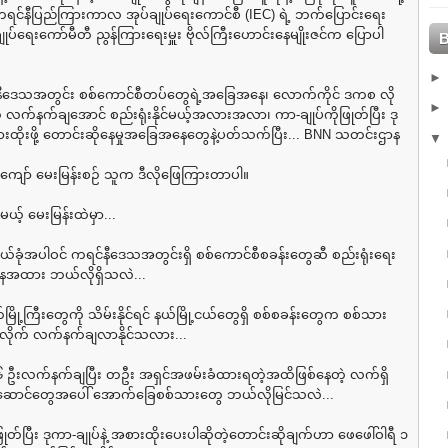
 ကရင်နီပြည်ကြားကာလ အုပ်ချုပ်ရေးကောင်စီ (IEC) ရဲ့ ဘက်ပြောင်းရေး
ုပ်ရေးကော်မီတီ ညွန်ကြားရေးမှူး ဗိုလ်ကြီးဟောင်းနေမျိုးဇင်က ပြောပါ
နီဒေသအတွင်း စစ်ကောင်စီတပ်တွေရဲ့အခြေအနေ၊ လောက်ကိုင် ဒကစ လို
် လက်နက်ချအောင် စည်းရုံးနိုင်မယ့်အလားအလာ၊ ကာ-ချုပ်ကိုဖြုတ်ပြီး ဒု
စားထိုးဖို့ တောင်းဆိုနေမှုအခြေအနေတွေနဲ့ပတ်သက်ပြီး... BNN သတင်းဌာန
ျော် မေးမြန်းစဉ် သူက ဒီလိုဖြေကြားတာပါ။
မယ့် မေးမြန်းထဲမှာ...
 ဖယ်ခုံအပါဝင် ကရင်နီဒေသအတွင်းရှိ စစ်ကောင်စီစခန်းတွေဆီ စည်းရုံးရေး
 အနေအထား ဘယ်လိုရှိသလဲ...
မြို့ကြီးတွေကို သိမ်းနိုင်ရင် နယ်မြို့ငယ်တွေရှိ စစ်စခန်းတွေက စစ်သား
ံလိုက် လက်နက်ချလာနိုင်သလား...
ျုပ် ၆ ဦးလက်နက်ချပြီး တဦး အရှင်အဖမ်းခံထားရတဲ့အထိဖြစ်နေတဲ့ လက်ရှိ
းဆောင်တွေအပေါ် အောက်ခြေစစ်သားတွေ ဘယ်လိုမြင်သလဲ...
ဖြုတ်ပြီး ဒုကာ-ချုပ်နဲ့ အစားထိုးပေးပါဆိုတဲ့တောင်းဆိုချက်ဟာ ဖေဖေါ်ဝါရီ ၁