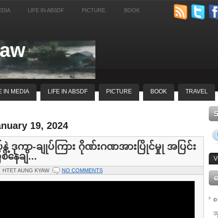
EDIA
LIFE IN ABSDF
PICTURE.
BOOK
yaw
E IN MEDIA
LIFE IN ABSDF
PICTURE
BOOK
TRAVEL
anuary 19, 2024
နဲ့ ဒုကာ-ချုပ်ကြား ဂိုဏ်းဂဏအားပြိုင်မှုု အပြင်း
စ်နေချိ...
V
HTET AUNG KYAW
NO COMMENTS
ေ
စ
အ