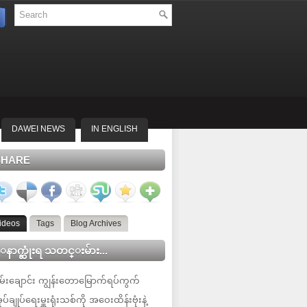
DAWEI NEWS
IN ENGLISH
SHARE
ideos
Tags
Blog Archives
နာက္ဆုံးရ သတင္းမ်ား...
မ်းချောင်း ကျွန်းတောမြောက်ရပ်ကွက်
ုပ်ချုပ်ရေးမှူးရုံးသစ်ကို အဝေးထိန်းဗုံးနဲ့