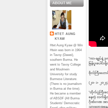
ABOUT ME
HTET AUNG
KYAW
Htet Aung Kyaw @ Win
Htein was born in 1964
in Tavoy (Dawei),
“ကာ-ချုပ်နဲ့ ဒ
southern Burma. He
မြန်ပူးပေါင်းဖိ
went to Tavoy College
and Moulmein
ဗိုလ်ကြီးဟောင
University for study
Burmese Literature.
(၂၀- ၁- ၂၀၂၄
(There is no journalism
in Burma at the time).
“တိုက်ပွဲကြီ
He became a member
နေတဲ့ လက်ရှိ
of ABSDF (All Burma
ဂိုဏ်းဂဏ အားပ
Students' Democratic
သားတွေအနေနဲ့ 
Front) after military