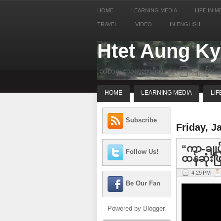
HOME
LEARNING MEDIA
LIFE IN M
TRAVEL
VIDEO
IN ENGLISH
Htet Aung K
သတင္းသမားတဦးရဲ့ အေတြးအျမင္မ်ား
HOME
LEARNING MEDIA
LIF
Subscribe
Friday, J
“ကာ-ချုပ်
Follow Us!
ထန်ဆုံးဖြ
4:29 PM
Be Our Fan
Powered by
Blogger
.