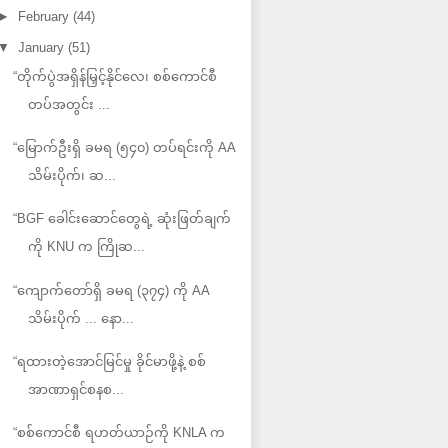
►
February
(44)
▼
January
(51)
“တိုက်ပွဲအရှိန်မြှင့်နိုင်လေ၊ စစ်ကောင်စီ
တပ်အတွင်း ...
“မြောက်ဦးရှိ ခမရ (၅၄၀) တပ်ရင်းကို AA
သိမ်းပိုက်၊ ဆ...
“BGF ခေါင်းဆောင်တွေရဲ့ ဆုံးဖြတ်ချက်
ကို KNU က ကြိုဆ...
“ကျောက်တော်ရှိ ခမရ (၃၇၄) ကို AA
သိမ်းပိုက် ... နော...
“ရထားတဲ့အောင်မြင်မှု ခိုင်မာဖို့နဲ့ စစ်
အာဏာရှင်စနစ...
“စစ်ကောင်စီ ရဟတ်ယာဉ်ကို KNLA က