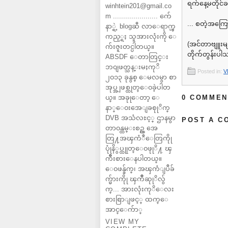
ရက်နေ့မတိုင်
winhtein201@gmail.co
m ...................... က်ေ
... စတဲ့အကြ
နာ္ရဲ့ blogဆီ လာေရာက္ၾ
ကည့္ရႈ သူအားလုံးကို ေ
(အင်တာဗျူးမျ
က်းဇူးတင္ပါတယ္။
တိုက်တွန်းပါ
ABSDF ေတာတြင္း
ဘ၀ျဖတ္သန္းမႈကုိ
Posted in:
V
၂၀၁၃ ခုနွစ္ ေမလမွာ စာ
အုပ္အျဖစ္ထုတ္ေ၀ခဲ့ပါတ
ယ္။ အခုုေတာ့ ေ
0 COMMEN
နာ္ေ၀းအေျခစုုိက္
DVB အသံလႊင့္ ဌာနမွာ
POST A C
တာ၀န္ထမ္းစဥ္က အေ
တြ႔အၾကံဳေတြကိုု
ပုုံနိွပ္ထုုတ္ေ၀ဖုုိ႔ ၾ
ကိဳးစားေနပါတယ္။
ေ၀ဖန္ခ်က္၊ အၾကံျပဳခ်
က္မ်ားကိုု ၾကိဳဆုုိလ်ွ
က္... အားလုံးကုိေလး
စားစြာျဖင့္ ထက္ေ
အာင္ေက်ာ္
VIEW MY