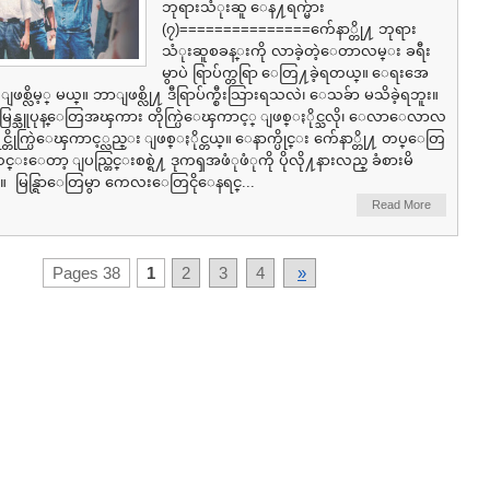
ဘုရားသံုးဆူ ေန႔ရက္မ်ား
(၇)===============က်ေနာ္တို႔ ဘုရား
သံုးဆူစခန္းကို လာခဲ့တဲ့ေတာလမ္း ခရီး
မွာပဲ ရြာပ်က္တရြာ ေတြ႔ခဲ့ရတယ္။ ေရးအေ
ဖစ္လိမ့္ မယ္။ ဘာျဖစ္လို႔ ဒီရြာပ်က္စီးသြားရသလဲ၊ ေသခ်ာ မသိခဲ့ရဘူး။
္နဲ႔ မြန္သူပုန္ေတြအၾကား တိုက္ပြဲေၾကာင့္ ျဖစ္ႏိုင္သလို၊ ေလာေလာလ
ရင္တိုက္ပြဲေၾကာင့္လည္း ျဖစ္ႏိုင္တယ္။ ေနာက္ပိုင္း က်ေနာ္တို႔ တပ္ေတြ
ေတာ့ ျပည္တြင္းစစ္ရဲ႔ ဒုကၡအဖံုဖံုကို ပိုလို႔နားလည္ ခံစားမိ
ြန္ရြာေတြမွာ ကေလးေတြငိုေနရင္...
Read More
Pages 38
1
2
3
4
»