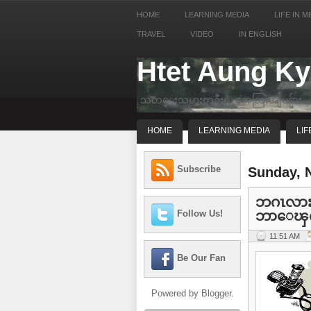
HOME
LEARNING MEDIA
LIFE IN M
TRAVEL
VIDEO
IN ENGLISH
Htet Aung K
သတင္းသမားတဦးရဲ့ အေတြးအျမင္မ်ား
HOME
LEARNING MEDIA
LIF
Subscribe
Sunday, 
ဘဂၤလားေ
ဘာေၾက
Follow Us!
11:51 AM
Be Our Fan
Powered by
Blogger
.