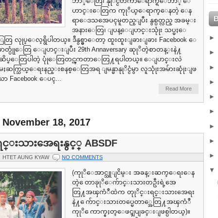
ဘာ္ေတြ၊ နုုိင္ငံတကာေရာက္ရဲေဘာ္ ေ
ဟာင္းေတြက ကုုိယ္ေရာက္ေနတဲ့ ေန
ရာေဒသအေပၚမူတည္ျပီး နွစ္ပတ္လည္ အခမ္း
အနားေတြ၊ ျပန္ေျပာင္းသုုံး သပ္မႈေ
တြ လုုပ္ေလ့ရွိပါတယ္။ ဒီနွစ္မွာေတာ့ ထူးထူးျခားျခား Facebook ေ
e ဓာတ္ပုုံေတြ ေျပာင္းျပီး 29th Annaversary ဆုုိတဲ့စာတန္းနဲ႔
ံဆိပ္ေတြပါတဲ့ ပုုံေတြတင္ၾကတာေတြ႔ရပါတယ္။ ေျပာင္းလဲ
ဆက္သြယ္ေရးနည္းစနစ္ေတြအရ ျမန္မာနုုိင္ငံမွာ လူသုုံးအမ်ားဆုုံးျဖ
္မီဒီယာ Facebook ေပၚ...
Read More
, November 18, 2017
ရင္းသားအေရးနွင့္ ABSDF
HTET AUNG KYAW
NO COMMENTS
(ကုုိေအာင္သူျငိမ္း အခန္းဆက္ေရးေန
တဲ့ ေတာခုုိေက်ာင္းသားတဦးရဲ့အေ
တြ႔အၾကံဳထဲက တုုိင္းရင္းသားအေရး
နဲ႔ ေက်ာင္းသားတပ္မေတာ္အေတြ႔အၾကံဳ
ကုုိ ေကာက္နႈတ္ေဖၚျပျခင္းျဖစ္ပါတယ္)။