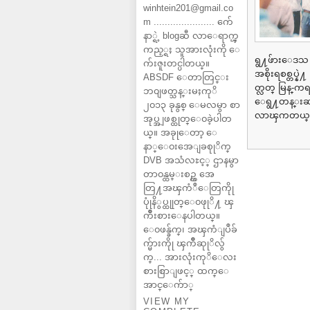
winhtein201@gmail.co
m ...................... က်ေ
နာ္ရဲ့ blogဆီ လာေရာက္ၾ
ကည့္ရႈ သူအားလုံးကို ေ
ရွ႔ဖ်ားေဒသ ျ
က်းဇူးတင္ပါတယ္။
အစိုးရစစ္တပ
ABSDF ေတာတြင္း
တ္လတ္ မြန္-က
ဘ၀ျဖတ္သန္းမႈကုိ
ေရွ႔တန္းဆင္း
၂၀၁၃ ခုနွစ္ ေမလမွာ စာ
လာၾကတယ္။ မ
အုပ္အျဖစ္ထုတ္ေ၀ခဲ့ပါတ
ယ္။ အခုုေတာ့ ေ
နာ္ေ၀းအေျခစုုိက္
DVB အသံလႊင့္ ဌာနမွာ
တာ၀န္ထမ္းစဥ္က အေ
တြ႔အၾကံဳေတြကိုု
ပုုံနိွပ္ထုုတ္ေ၀ဖုုိ႔ ၾ
ကိဳးစားေနပါတယ္။
ေ၀ဖန္ခ်က္၊ အၾကံျပဳခ်
က္မ်ားကိုု ၾကိဳဆုုိလ်ွ
က္... အားလုံးကုိေလး
စားစြာျဖင့္ ထက္ေ
အာင္ေက်ာ္
VIEW MY