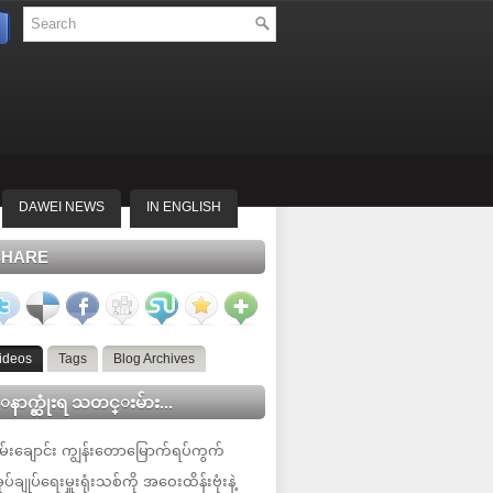
DAWEI NEWS
IN ENGLISH
SHARE
ideos
Tags
Blog Archives
နာက္ဆုံးရ သတင္းမ်ား...
မ်းချောင်း ကျွန်းတောမြောက်ရပ်ကွက်
ုပ်ချုပ်ရေးမှူးရုံးသစ်ကို အဝေးထိန်းဗုံးနဲ့