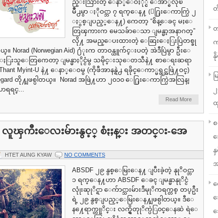
ည္းသြားတဲ့ ေနာ္ေဝႏို္င္ငံ ေအာ္စလိုၿ
တ
မိဳ႕မွာ ႏိုဝင္ဘာ ၇ ရက္ေန႔ (ေ႐ြးေကာက္ပြဲ ၂
ႏွစ္ျပည့္ေန႔) ကေတာ့ “စိန္ေခၚ မႈေ
တ
တြၾကားက မေသခ်ာေသာ ျမန္မာ့အနာဂတ္”
လို႔ အမည္ေပးထားတဲ့ ေဆြးေႏြးပြဲတစ္ခု
က
ယ္။ Norad (Norwegian Aid) ႐ံုးက တာဝန္ယူက်င္းပတဲ့ အဲဒီပြဲမွာ ဦးေ
နို
ႏြးသူေတြကေတာ့ ျမန္မာႏိုင္ငံမွ သမိုင္းသုေတသီနဲ႔ စာေရးဆရာ
hant Myint-U နဲ႔ ေနာ္ေဝမွ (ကိုဖီအာနန္ရဲ႕ ရခိုင္ေကာ္မရွင္အဖြဲ႔ဝင္)
မ
regard တို႔ျဖစ္ပါတယ္။ Norad အဖြဲ႔ဟာ ၂၀၁၀ ေ႐ြးေကာက္ပြဲအလြန္၊
ရရင္...
၂
Read More
ထ
စ
သား လူၾကီးေလးမ်ားနွင့္ စံႏႈန္း အတင္း-အေ
သ
န
HTET AUNG KYAW
NO COMMENTS
အ
ABSDF ၂၉ နွစ္ေမြးေန႔ ျပီးခဲ့တဲ့ နုုိ၀င္ဘာ
၁ ရက္ေန႔ဟာ ABSDF ေခၚ ျမန္မာနုုိင္ငံ
လ
လုုံးဆုုိင္ရာ ေက်ာင္သားမ်ားဒီမုုိကရက္တစ္ တပ္ဦး
သ
ရဲ့ ၂၉ နွစ္ျပည့္ေမြးေန႔ျဖစ္ပါတယ္။ ဒီေ
န႔ေရာက္တုုိင္း လက္ရွိတုုိက္ပဲြ၀င္ေနဆဲ ရဲေ
သ