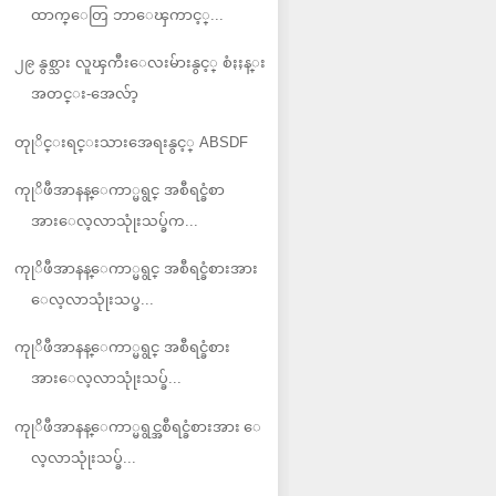
ထာက္ေတြ ဘာေၾကာင့္...
၂၉ နွစ္သား လူၾကီးေလးမ်ားနွင့္ စံႏႈန္း
အတင္း-အေလ်ာ့
တုုိင္းရင္းသားအေရးနွင့္ ABSDF
ကုုိဖီအာနန္ေကာ္မရွင္ အစီရင္ခံစာ
အားေလ့လာသုုံးသပ္ခ်က...
ကုုိဖီအာနန္ေကာ္မရွင္ အစီရင္ခံစားအား
ေလ့လာသုုံးသပ္ခ...
ကုုိဖီအာနန္ေကာ္မရွင္ အစီရင္ခံစား
အားေလ့လာသုုံးသပ္ခ်...
ကုုိဖီအာနန္ေကာ္မရွင္အစီရင္ခံစားအား ေ
လ့လာသုုံးသပ္ခ်...