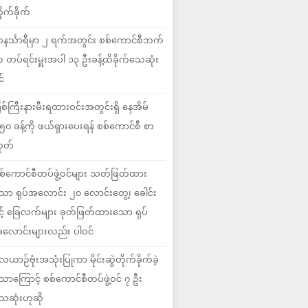
ိုက်ခိုက်
နင်္သာရီမှာ ၂ ရက်အတွင်း စစ်ကောင်စီဘက်
 တပ်ရင်းမှူးအပါ ၁၃ ဦးခန့်ထိခိုက်သေဆုံး
င်
ြစ်ကြီးနားမီးရထားဝင်းအတွင်းရှိ နေအိမ်
၅၀ ခန့်ကို ဖယ်ရှားပေးရန် စစ်ကောင်စီ စာ
ုတ်
စ်ကောင်စီတပ်ဖွဲ့ဝင်များ သတ်ဖြတ်ထား
ော ရုပ်အလောင်း ၂၀ လောင်းတွေ့၊ ခေါင်း
ှင့် ခြေလက်များ ခုတ်ဖြတ်ထားသော ရုပ်
လောင်းများလည်း ပါဝင်
ေယာဉ်ဗုံးအသုံးပြုကာ မိုင်းဆွဲတိုက်ခိုက်ခဲ့
ောကြောင့် စစ်ကောင်စီတပ်ဖွဲ့ဝင် ၇ ဦး
ေဆုံးဟုဆို