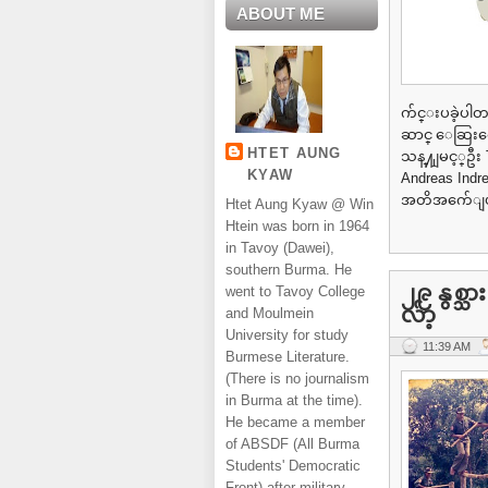
ABOUT ME
က်င္းပခဲ့ပါတ
ဆာင္ ေဆြးေ
HTET AUNG
သန္႔ျမင့္ဦး T
KYAW
Andreas Ind
အတိအက်ေျပာ
Htet Aung Kyaw @ Win
Htein was born in 1964
in Tavoy (Dawei),
southern Burma. He
၂၉ နွစ္
went to Tavoy College
လ်ာ့
and Moulmein
University for study
11:39 AM
Burmese Literature.
(There is no journalism
in Burma at the time).
He became a member
of ABSDF (All Burma
Students' Democratic
Front) after military