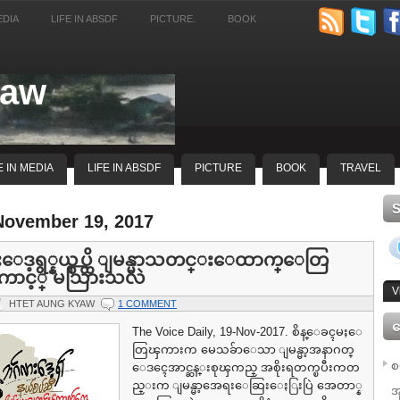
EDIA
LIFE IN ABSDF
PICTURE.
BOOK
yaw
E IN MEDIA
LIFE IN ABSDF
PICTURE
BOOK
TRAVEL
November 19, 2017
ဒ့ရွ္နယ္စပ္ထိ ျမန္မာသတင္းေထာက္ေတြ
ာင့္ မသြားသလဲ
V
HTET AUNG KYAW
1 COMMENT
ေ
The Voice Daily, 19-Nov-2017. စိန္ေခၚမႈေ
တြၾကားက မေသခ်ာေသာ ျမန္မာ့အနာဂတ္
စ
ေဒၚေအာင္ဆန္းစုၾကည္ အစိုးရတက္ၿပီးကတ
ည္းက ျမန္မာ့အေရးေဆြးေႏြးပြဲ အေတာ္န
အ