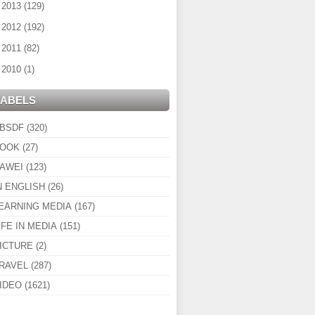
►
2013
(129)
►
2012
(192)
►
2011
(82)
►
2010
(1)
LABELS
BSDF
(320)
OOK
(27)
AWEI
(123)
N ENGLISH
(26)
EARNING MEDIA
(167)
IFE IN MEDIA
(151)
ICTURE
(2)
RAVEL
(287)
IDEO
(1621)