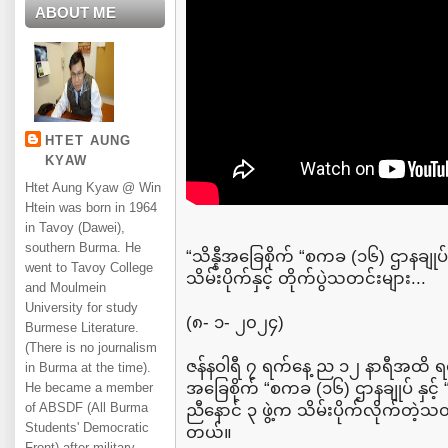
ABOUT ME
HTET AUNG
KYAW
Htet Aung Kyaw @ Win
Htein was born in 1964
in Tavoy (Dawei),
southern Burma. He
“သိန္နီအခြေစိုက် “စကခ (၁၆) ဌာနချုပ် 
went to Tavoy College
သိမ်းပိုက်နှင့် တိုက်ပွဲသတင်းများ...
and Moulmein
University for study
(၈- ၁- ၂၀၂၄)
Burmese Literature.
(There is no journalism
ဇန်နဝါရီ ၇ ရက်နေ့ ည ၁၂ နာရီအထိ 
in Burma at the time).
အခြေစိုက် “စကခ (၁၆) ဌာနချုပ် နှင့်
He became a member
of ABSDF (All Burma
ညီနောင် ၃ ဖွဲ့က သိမ်းပိုက်လိုက်တဲ့
Students' Democratic
တယ်။
Front) after military