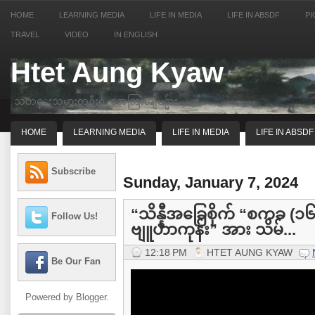
HOME
LEARNING MEDIA
LIFE IN MEDIA
LIFE IN ABSDF
PI
TRAVEL
VIDEO
IN ENGLISH
Htet Aung Kyaw
သတင္းသမားတဦးရဲ့ အေတြးအျမင္မ်ား
HOME
LEARNING MEDIA
LIFE IN MEDIA
LIFE IN ABSDF
Subscribe
Sunday, January 7, 2024
“သိန္နီအခြေစိုက် “စကခ (၁၆) 
Follow Us!
ဗျူဟာကုန်း” အား သိမ်...
12:18 PM
HTET AUNG KYAW
Be Our Fan
Powered by
Blogger
.