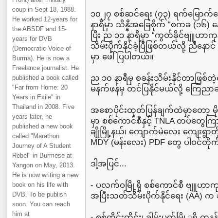
coup in Sept 18, 1988.
၁၀၂၇ စစ်ဆင်ရေး (၇၃) ရက်မြောက်နေ့
He worked 12-years for
နာရီမှာ သိန္နီအခြေစိုက် “စကခ (၁၆) န
the ABSDF and 15-
ပြီး ည ၁၁ နာရီမှာ “ကွတ်ခိုင်ဗျူဟာကု
years for DVB
သိမ်းပိုက်နိုင်ခဲ့ပြီဖြစ်တယ်လို့ ညီနောင
(Democratic Voice of
မှာ ဖေါ်ပြပါတယ်။
Burma). He is now a
Freelance journalist. He
ည ၁၀ နာရီမှ စခန်းသိမ်းနိုင်တာဖြစ
published a book called
"Far from Home: 20
မနက်ဖန်မှ တင်ပြနိုင်မယ်လို့ ကြေည
Years in Exile" in
Thailand in 2008. Five
အစောပိုင်းထုတ်ပြန်ချက်ထဲမှာတော့ မိုးမိ
years later, he
မှာ စစ်ကောင်စီနှင့် TNLA တပ်တွေကြား
published a new book
ချိုမြို့နယ်၊ ကျောက်မဲလေး‌ ကျေးရွာတ
called "Marathon
MDY (မန်းလေး) PDF တွေ ပါဝင်တိုက
Journey of A Student
Rebel" in Burmese at
ဒါ့အပြင်...
Yangon on May, 2013.
He is now writing a new
- ပလက်ဝမြို့ရှိ စစ်ကောင်စီ ဗျူဟာကု
book on his life with
DVB. To be publish
အပြီးသတ်သိမ်းပိုက်နိုင်ရေး (AA) က
soon. You can reach
him at
- စစ်ကိုင်းတိုင်း၊ ခါမ်းပတ်မြို့ှရှိ