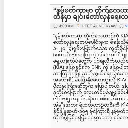
“နမ့်ဖတ်ကာမှာ တိုက်လေယာဉ
တိန်မှာ ချင်းတော်လှန်ရေးတ
4:09 AM
HTET AUNG KYAW
N
“နမ့်ဖတ်ကာမှာ တိုက်လေယာဉ်ကို KIA ပ
တော်လှန်ရေးတပ်ပေါင်းစုက စခန်းသိမ်း
၁- ၂၀၂၄)ရှမ်းမြောက်ဒေသ ကွတ်ခိုင်မြိ
ဒေသဆီ ဗုံးလာကြဲတဲ့ စစ်ကောင်စီ ဂ
ရှေ့တန်းတပ်တွေက ပစ်ချလိုက်တယ်လ
(KIA) ပြောခွင့်ရက BNN ကို ပြောပါတယ
သာကြားရပြီး ဆက်သွယ်ရေးလိုင်း
အသေးစိပ်မပြောနိုင်သေးဘူးလို့ KIA/
ဗိုလ်မှူးကြီးနော်ဘူက ပြောပါတယ်။ဒ
ဒုတိယမြောက် လေယာဉ်ပစ်ချမှုဖြစ်
လိုင်ဇာဌာနချုပ်အနီးက စစ်စခန်းတခုဆီ 
အမျိုးအစား ရဟတ်ယာဉ်တစီးကို KIA 
ခိုင်နဲ့ မူဆယ်-၁၀၅ မိုင်ကြားရှိ န
တိုက်ပွဲဖြစ်နေပြီး မနေ့ကတော့ စစ်ကော