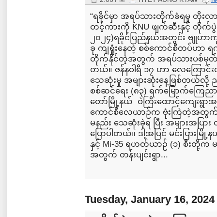
“ရခိုင်မှာ အရပ်သားတိုက်ခံရမှု တိုးလာ၊
တင့်ကားကို KNU ဖျက်ဆီးနှင့် တိုက်ပ
၂၀၂၄)ရခိုင်ပြည်နယ်အတွင်း ဗျုဟာကု
ခု ကျရှုံးနေတဲ့ စစ်ကောင်စီတပ်ဟာ ရက္ခ
တိုက်နိုင်တဲ့အတွက် အရပ်သားပစ်မှ
တယ်။ ဇန်နဝါရီ ၁၇ ဟာ လေကြောင်းတို
သေဆုံးမှု အများဆုံးနေ့ဖြစ်တယ်လို့ 
စစ်ဆင်ရေး (၈၃) ရက်မြောက်ကြေညာ
တော်မြို့နယ် ဝဲကြီးထောင့်ကျေးရွာအနီ
ကောင်စီလေယာဉ်က ဗုံးကြဲတဲ့အတွက်
မနည်း သေဆုံးခဲ့ရ ပြီး အများအပြား 
ပြောပါတယ်။ ဒါ့အပြင် မင်းပြားမြို့န
နှင့် Mi-35 ရဟတ်ယာဉ် (၁) စီးတို့က မနက
အတွက် တန်းပျင်းရွာ...
Tuesday, January 16, 2024