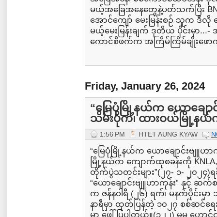
မယ့်အခြေအနေတွေနဲ့ပတ်သက်ပြီး
အောင်ကျော် မေးမြန်းစဉ် သူက ဒီလို
မယ့်မေးမြန်းချက် ဒုတိယ ပိုင်းမှာ..
ကောင်စီဖက်က အကြိမ်ကြိမ်ချိုးဖောက်မှ
Friday, January 26, 2024
“မြေပုံမြို့နယ်က ယောချောင
သိမ်းပိုက်၊ ထားဝယ်မြို့နယ်
1:56 PM
HTET AUNG KYAW
N
“မြေပုံမြို့နယ်က ယောချောင်းဗျူဟာကု
မြို့နယ်က ကျောက်ထုစခန်းကို KNLA, P
တိုက်ပွဲသတင်းများ”(၂၇- ၁- ၂၀၂၄)ရခိုင
“ယောချောင်းဗျူဟာကုန်း” နှင့် ဆက်စပ
က ဇန်နဝါရီ (၂၆) ရက်၊ မနက်ပိုင်းမှာ 
နာရီမှာ ထုတ်ပြန်တဲ့ ၁၀၂၇ စစ်ဆင်
မှာ ဖေါ်ပြပါတယ်။(၁၂၂) မမ ဟောင