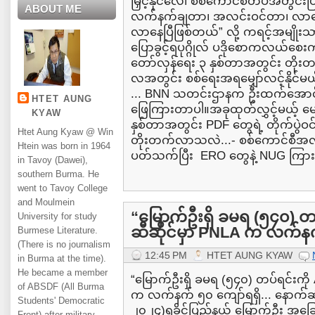
မြှင့်နိုင်လေ၊ စစ်ကောင်စီတပ်အတွင်
ABOUT ME
လက်နက်ချတာ၊ အလင်းဝင်တာ၊ လာရေ
လာနေပြီဖြစ်တယ်” လို့ ကရင့်အမျို
ပြောခွင့်ရပုဂ္ဂိုလ် ပဒိုစောကလယ်စ
တော်လှန်ရေး ၃ နှစ်တာအတွင်း တို
လအတွင်း စစ်ရေးအရမျှော်လင့်နိုင်
... BNN သတင်းဌာနက ဦးထက်အောင်ကျ
HTET AUNG
ဖြေကြားတာပါ။အခုထုတ်လွှင့်မယ့် မေးမ
KYAW
နှစ်တာအတွင်း PDF တွေရဲ့ တိုက်ပွဲဝင
Htet Aung Kyaw @ Win
တိုးတက်လာသလဲ...- စစ်ကောင်စီအလွန
Htein was born in 1964
ပတ်သက်ပြီး ERO တွေနဲ့ NUG ကြာ
in Tavoy (Dawei),
southern Burma. He
went to Tavoy College
and Moulmein
“မြောက်ဦးရှိ ခမရ (၅၄၀) တပ်
University for study
ဆီဆိုင်မှာ PNLA က လက်န
Burmese Literature.
(There is no journalism
12:45 PM
HTET AUNG KYAW
in Burma at the time).
He became a member
“မြောက်ဦးရှိ ခမရ (၅၄၀) တပ်ရင်းကို A
of ABSDF (All Burma
က လက်နက် ၅၀ ကျော်ရရှိ... နောက်ဆုံ
Students' Democratic
၂၀၂၄)ရခိုင်ပြည်နယ် မြောက်ဦး အခြ
Front) after military