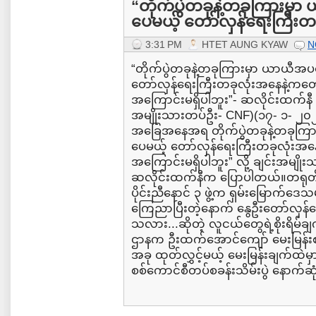
“တိုက်ပွဲတခုနဲ့တခုကြားမှာ 
ပေမယ့် တော်လှန်ရေးကြီးတခ
3:31 PM
HTET AUNG KYAW
N
“တိုက်ပွဲတခုနဲ့တခုကြားမှာ ယာယီအပစ်
တော်လှန်ရေးကြီးတခုလုံးအနေနဲ့ကတော
အကြောင်းမရှိပါဘူး”- ဆလိုင်းထက်နီ (ပြေ
အမျိုးသားတပ်ဦး- CNF)(၁၇- ၁- ၂၀၂
အခြေအနေအရ တိုက်ပွဲတခုနဲ့တခုကြားမ
ပေမယ့် တော်လှန်ရေးကြီးတခုလုံးအနေ
အကြောင်းမရှိပါဘူး” လို့ ချင်းအမျိုးသ
ဆလိုင်းထက်နီက ပြောပါတယ်။တရုတ်ရဲ
ပိုင်းညီနောင် ၃ ဖွဲ့က ရှမ်းမြောက်
ကြေညာပြီးတဲ့နောက် နွေဦးတော်လှန်ရေ
သလား...ဆိုတဲ့ လူငယ်တွေရဲ့စိုးရိမ်
ဌာနက ဦးထက်အောင်ကျော် မေးမြန်းစ
အခု ထုတ်လွှင့်မယ့် မေးမြန်းချက်ထဲမှာ..
စစ်ကောင်စီတပ်စခန်းသိမ်းပွဲ နောက်ဆ