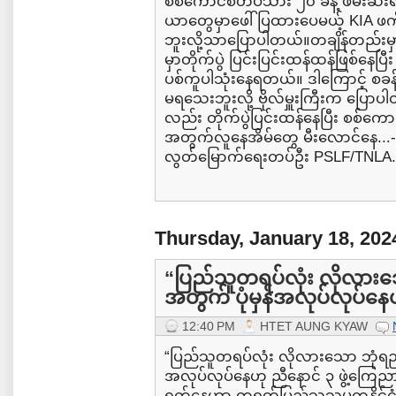
စစ်ကောင်စီတပ်သား ၂၀ ခန့် ဖမ်းဆီး
ယာတွေမှာဖေါ်ပြထားပေမယ့် KIA 
ဘူးလို့သာပြောပါတယ်။တချိန်တည်းမှာပ
မှာတိုက်ပွဲ ပြင်းပြင်းထန်ထန်ဖြစ်န
ပစ်ကူပါသုံးနေရတယ်။ ဒါကြောင့် စခန်
မရသေးဘူးလို့ ဗိုလ်မှူးကြီးက ပြောပါတယ
လည်း တိုက်ပွဲပြင်းထန်နေပြီး စစ်ကော
အတွက်လူနေအိမ်တွေ မီးလောင်နေ...
လွတ်မြောက်ရေးတပ်ဦး PSLF/TNLA.
Thursday, January 18, 202
“ပြည်သူတရပ်လုံး လိုလားသေ
အတွက် ပုံမှန်အလုပ်လုပ်နေဟ
12:40 PM
HTET AUNG KYAW
“ပြည်သူတရပ်လုံး လိုလားသော ဘုံရည်မ
အလုပ်လုပ်နေဟု ညီနောင် ၃ ဖွဲ့ကြေညာ
ရက်နေ့ဟာ တရုတ်ပြည်သူ့သမ္မတနိုင်ငံရဲ့ 