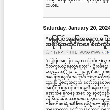
တယ်။...
Saturday, January 20, 202
“မြေပြင်အခြေအနေက ပြောင်
အစိုးရအထိုင်ကနေ စိတ်ကူးယ
4:19 PM
HTET AUNG KYAW
N
“မြေပြင်အခြေအနေက ပြောင်းလဲသွားပ
စိတ်ကူးယဉ်နေလို့မရဘူး” - ဦးစိန်ဌေး
လေ့လာသူ)(၂၁- ၁- ၂၀၂၄)“၁၀၂၇ စစ
အခြေအနေလုံးဝပြောင်းလဲသွားတဲ့အပြင်
သွားပြီဖြစ်တဲ့အတွက် တော်လှန်ရေးမတို
အထိုင်ကနေ စဉ်းစားနေလို့မရတော့ဘူး။ 
အောက်ခြေကနေ အပေါ်သို့ ဆိုတဲ့စနစ်ကို
လို့ နိုင်ငံရေးဘောဂဗေဒ လေ့လာသူ 
စစ်ဆင်ရေးရဲ့အရှိန်အဟုန်နဲ့အတူ ပြေ
အနေအထား၊ တော်လှန်ရေးလူငယ်တွေရဲ့ပ