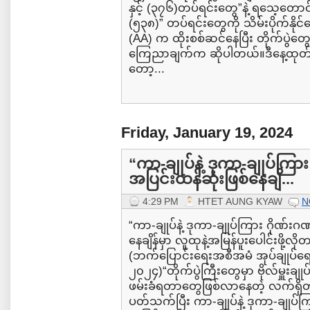
နှင့် (၃၇၆)တပ်ရင်းတွေ”နဲ့ ရသေ့တောင်
(၅၃၈)” တပ်ရင်းတွေကို သိမ်းပိုက်နိုင
(AA) က ထိုးစစ်ဆင်နေပြီး တိုက်ပွဲတွ
ကြေညာချက်က ဆိုပါတယ်။ဒီနေ့ထုတ်ပြန
တော့...
Friday, January 19, 2024
“ကာ-ချုပ်နဲ့ ဒုကာ-ချုပ်ကြား
အပြင်းထန်ဆုံးဖြစ်နေချိ...
4:29 PM
HTET AUNG KYAW
N
“ကာ-ချုပ်နဲ့ ဒုကာ-ချုပ်ကြား ဂိုဏ်းဂဏ
နေချိန်မှာ လူထုနဲ့အမြန်ပူးပေါင်းဖို့လိ
(ဘက်ပြောင်းရေးအစီအမံ အုပ်ချုပ်ရေ
၂၀၂၄)“တိုက်ပွဲကြီးတွေမှာ ဗိုလ်မှ
ဖမ်းခံရတာတွေဖြစ်လာနေတဲ့ လက်ရှ
ပတ်သက်ပြီး ကာ-ချုပ်နဲ့ ဒုကာ-ချုပ်ကြ