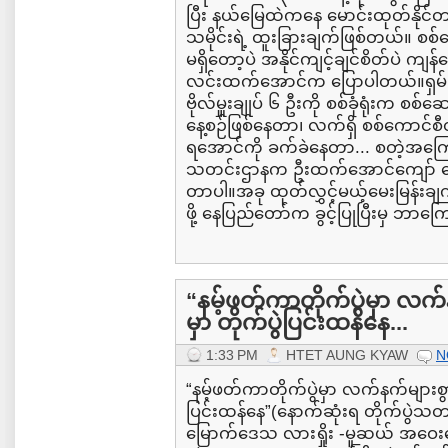
ပြီး နယ်မြေထဲကနေ မောင်းထုတ်နို
သမိုင်းရဲ့ ထူးခြားချက်ဖြစ်တယ်။ စစ်
မရှိတော့ပဲ အနိုင်ကျင့်ချင်စိတ်ပဲ ကျန
လင်းထက်အောင်က ပြောပါတယ်။ရှမ်း
ဗိုလ်မှူးချုပ် ၆ ဦးကို စစ်ခုံရုံးက 
နေ့စဉ်ဖြစ်နေတာ၊ လက်ရှိ စစ်ကောင်စီ
ရအောင်ကို ခက်ခဲနေတာ... စတဲ့အကြေ
သတင်းဌာနက ဦးထက်အောင်ကျော် မေးမ
တာပါ။အခု ထုတ်လွှင့်မယ့်မေးမြန်းချ
ဖို့ နေပြည်တော်က ခွင့်ပြုပြီးမှ ဘာကြော
“နမ့်ဖတ်ကာတိုက်ပွဲမှာ လက်နက
မှာ တိုက်ပွဲပြင်းထန်နေ...
1:33 PM
HTET AUNG KYAW
N
“နမ့်ဖတ်ကာတိုက်ပွဲမှာ လက်နက်များစွာသိ
ပြင်းထန်နေ”(နောက်ဆုံးရ တိုက်ပွဲသတင
မြောက်ဒေသ လားရှိုး -မူဆယ် အဝေးပြေး