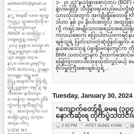
၁- ၂၀၂၄)“နယ်ခြားစောင့်တပ် (BGF) ခ
winhtein201@gmail.co
နဲ့လမ်းခွဲပြီး သီးခြားရပ်တည်မယ်လို
m ...................... က်ေ
သားလုံးအတွက် အကျိုးရှိစေတာမို့ KN
နာ္ရဲ့ blogဆီ လာေရာက္ၾ
ကည့္ရႈ သူအားလုံးကို ေ
ဒါဟာ နှစ် ၃၀ နိးပါးအတွင်း အထူးခြာ
က်းဇူးတင္ပါတယ္။
လို့ ကရင့်အမျိုးသားအစည်းအစည်းရုံး (
ABSDF ေတာတြင္း
ကလယ်စေးက ပြောပါတယ်။ကရင်နယ်ခြား
ဘ၀ျဖတ္သန္းမႈကုိ
ချစ်သူရဲ့ ပြတ်သားတဲ့ဆုံးဖြတ်ချက်၊
၂၀၁၃ ခုနွစ္ ေမလမွာ စာ
နယ်စပ်ဒေသနဲ့ ပဲခူးရိုးမဝန်းကျင်က တ
အုပ္အျဖစ္ထုတ္ေ၀ခဲ့ပါတ
BNN သတင်းဌာနက ဦးထက်အောင်ကျော်
ယ္။ အခုုေတာ့ ေ
ဖြေကြားတာပါ။အခုထုတ်လွှင့်မယ့် မေး
နာ္ေ၀းအေျခစုုိက္
ဗိုလ်မှူးကြီးစောချစ်သူရဲ့...
DVB အသံလႊင့္ ဌာနမွာ
တာ၀န္ထမ္းစဥ္က အေ
တြ႔အၾကံဳေတြကိုု
ပုုံနိွပ္ထုုတ္ေ၀ဖုုိ႔ ၾ
ကိဳးစားေနပါတယ္။
Tuesday, January 30, 2024
ေ၀ဖန္ခ်က္၊ အၾကံျပဳခ်
က္မ်ားကိုု ၾကိဳဆုုိလ်ွ
“ကျောက်တော်ရှိ ခမရ (၃၇၄) က
က္... အားလုံးကုိေလး
နောက်ဆုံးရ တိုက်ပွဲသတင်းမ
စားစြာျဖင့္ ထက္ေ
အာင္ေက်ာ္
2:02 PM
HTET AUNG KYAW
N
VIEW MY