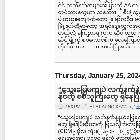
ဝင် လက်နက်အများအပြားကို AA က ဖျက်
တပ်သားတွေဟာ သဘောၤ ၂ စီးနဲ့ ထွက
ပါတယ်။ကျောက်တော်၊ မြောက်ဦး၊ မင်းပ
မြို့နယ်တို့မှာတော့ အရင်နေ့တွေကအတ
တယ်လို့ ကြေညာချက်က ဆိုပါတယ်။ဒါ့အပြ
ဆိုင်မြို့ကို စစ်ကောင်စီက လေကြောင
တိုက်ခိုက်နေ...- ထားဝယ်မြို့နယ်က...
Thursday, January 25, 202
“သွေးမြေမကျပဲ လက်နက်နဲ့
နိုင်တဲ့ စစ်သူကြီးတွေ ရှိနေပြ
2:56 PM
HTET AUNG KYAW
N
“သွေးမြေမကျပဲ လက်နက်နဲ့နယ်မြေရအော
တွေ ရှိနေပြီဆိုတာကို ပြသလိုက်တ
(CDM - ဗိုလ်ကြီး)(၂၆- ၁- ၂၀၂၄)“ဗိုလ်
ရေးအင်အား ၃၀၀၀ ခန့်ကို သွေးမြ