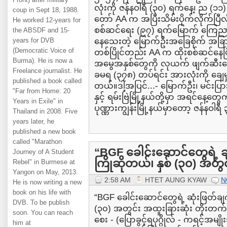
လုံးကို ဇန်နဝါရီ (၃၀) ရက်နေ့၊ ည (၁၁) န
coup in Sept 18, 1988.
တော် AA က အပြီးသိမ်းပိုက်လိုက်ပြီလ
He worked 12-years for
စစ်ဆင်ရေး (၉၇) ရက်မြောက် ကြေညာခ
the ABSDF and 15-
years for DVB
နေသေးတဲ့ မြောက်ဦးအခြေစိုက် အခြာ
(Democratic Voice of
တစ်ပြိုင်တည်း AA က ထိုးစစ်ဆင်နေပြီး 
Burma). He is now a
အမွေအနှစ်တွေကို လုယက် ဖျက်ဆီးနေ
Freelance journalist. He
ခမရ (၃၇၈) တပ်ရင်း အားလုံးကို ချေမှ
published a book called
တယ်။ဒါ့အပြင်...- မြောက်ဦး၊ မင်းပ
"Far from Home: 20
နှင့် ရမ်းဗြဲမြို့နယ်တို့မှာ အရင်နေ့တွ
Years in Exile" in
ပုဏ္ဏားကျွန်းမြို့နယ်မှာတော့ ဇန်နဝါရီ ၃
Thailand in 2008. Five
years later, he
published a new book
called "Marathon
“BGF ခေါင်းဆောင်တွေရဲ့ 
Journey of A Student
ကြိုဆိုတယ်၊ နှစ် (၃၀) အတွင်
Rebel" in Burmese at
Yangon on May, 2013.
2:58 AM
HTET AUNG KYAW
N
He is now writing a new
book on his life with
“BGF ခေါင်းဆောင်တွေရဲ့ ဆုံးဖြတ်ချ
DVB. To be publish
(၃၀) အတွင်း အထူးခြားဆုံး တိုးတက
soon. You can reach
စေး - (ပြောခွင့်ရပုဂ္ဂိုလ် - ကရင့်အ
him at