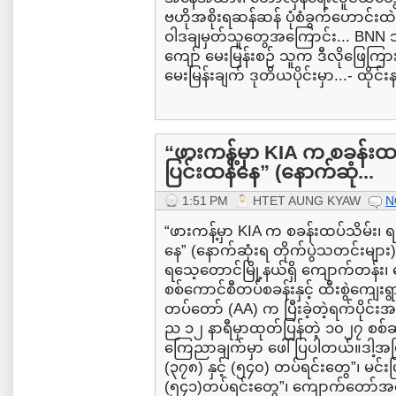
ဗဟိုအစိုးရဆန်ဆန် ပုံစံခွက်ဟောင်းထဲမ
ဝါဒချမှတ်သူတွေအကြောင်း... BN
ကျော် မေးမြန်းစဉ် သူက ဒီလိုဖြေကြာ
မေးမြန်းချက် ဒုတိယပိုင်းမှာ...- ထိုင်
“ဖားကန့်မှာ KIA က စခန်းထပ်သ
ပြင်းထန်နေ” (နောက်ဆုံ...
1:51 PM
HTET AUNG KYAW
N
“ဖားကန့်မှာ KIA က စခန်းထပ်သိမ်း၊ ရခို
နေ” (နောက်ဆုံးရ တိုက်ပွဲသတင်းများ
ရသေ့တောင်မြို့နယ်ရှိ ကျောက်တန်
စစ်ကောင်စီတပ်စခန်းနှင့် ထီးစွဲကျေးရွာအ
တပ်တော် (AA) က ပြီးခဲ့တဲ့ရက်ပိုင်းအ
ည ၁၂ နာရီမှာထုတ်ပြန်တဲ့ ၁၀၂၇ စစ
ကြေညာချက်မှာ ဖေါ်ပြပါတယ်။ဒါ့အပြ
(၃၇၈) နှင့် (၅၄၀) တပ်ရင်းတွေ”၊ မင်းပ
(၅၄၁)တပ်ရင်းတွေ”၊ ကျောက်တော်အခြ