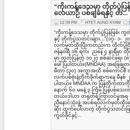
“ကိုးကန့်ဒေသမှာ တိုက်ပွဲပြန်
လေယာဉ် ပစ်ချခံရနှင့် တ...
12:39 PM
HTET AUNG KYAW
“ကိုးကန့်ဒေသမှာ တိုက်ပွဲပြန်ဖြစ်၊ က
နှင့် တိုက်ပွဲသတင်းများ...”(၁၇- ၁- 
လက်မှတ်ထိုးပြီးကတည်းက တိုက်ပွဲငြိ
ဇန်နဝါရီ ၁၆ ရက်၊ ညနေ ၄ နာရီမှာ တိုက
မှာ ထုတ်ပြန်တဲ့ ၁၀၂၇ စစ်ဆင်ရေး 
ဖေါ်ပြပါတယ်။(MNDAA) အခြေချတပ်
မီတာ (၃၀) အကွာအထိ စစ်ကောင်စီ 
လက်ပစ်ဗုံးနဲ့တိုက်ခိုက်ရာကနေ မီနစ် ၂၀
ပါတယ်။ MNDAA က ပြန်တိုက်တာကို မခံန
နောက် ၆၀ မမနဲ့ ၃ ကြိမ် ပြန်ပစ်သေ
တယ်။ဒါဟာ တရုတ်ရဲ့ကြားဝင်မှုအရ ဇန်
ညီနောင်သုံးဖွဲ့ အပစ်ရပ်လက်မှတ်ထိ
ဆုံး ထွက်ပေါ်လာတဲ့ တိုက်ပွဲသတင်းဖြစ
ကွတ်ခိုင်နှင့်...