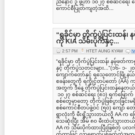
ညီနောင် ၃ ဖွဲ့ဟာ ၁၀၂၇ စစ်ဆင်ရေး 
ကောင်စီပြုတ်ကျတဲ့အထိ...
“ရခိုင်မှာ တိုက်ပွဲပြင်းထန်
ကို KIA သိမ်းပိုက်နှင့...
2:57 PM
HTET AUNG KYAW
N
“ရခိုင်မှာ တိုက်ပွဲပြင်းထန်၊ နမ့်ဖတ်က
နှင့် တိုက်ပွဲသတင်းများ...”(၁၆- ၁- 
ကျောက်တော်နှင့် ရသေ့တောင်မြို့နယ်
စခန်းတွေကို ရက္ခိုင့်တပ်တော် (AA) က
အတွက် ဒီနေ့ တိုက်ပွဲပြင်းထန်နေတယ်လ
၁၀၂၇ စစ်ဆင်ရေး (၈၁) ရက်မြောက်
စစ်တွေမှာတော့ တိုက်ပွဲဖြစ်ပွားခြင်းမ
စစ်ကောင်စီတပ်ဖွဲ့ဝင် (၅၀) ကျော် တ
ရွာလုံးကို မီးရှို့သွားတယ်လို့ AA
သေဆုံးပြီး အိမ် ၈၀ မီးထဲပါသွားတယ်
AA က သိမ်းပိုက်ထားပြီးဖြစ်တဲ့ ပလက်ဝမ
က်တာဖြင့် လာရောက်ပစ်ခတ်တဲ့အ