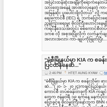
အပြင်းထန်ဆုံးအချိန်ကိုရောက်နေတယ်
သားတွေအနေနဲ့ အာဏာလုနေတဲ့ ကာ-ချုပ
အမြန်ုဆုံး ပူးပေါင်းဖို့လိုတယ်” လို့
ရေးကောင်စီ (IEC) ရဲ့ ဘက်ပြောင်းရ
ညွန်ကြားရေးမှူး ဗိုလ်ကြီးဟောင်းနေ
ကရင်နီဒေသအတွင်း စစ်ကောင်စီတပ်
ဒကစ လို အစုအပြုံလိုက် လက်နက်ချအော
အလားအလာ၊ ကာ-ချုပ်ကိုဖြုတ်ပြီး...
“မံစီမြိုနယ်မှာ KIA က စခန်းသ
ပြင်ထန်နေဆဲ...”
2:46 PM
HTET AUNG KYAW
N
“မံစီမြိုနယ်မှာ KIA က စခန်းသိမ်း၊ ဖား
ဆဲ...”(၂၀- ၁- ၂၀၂၄)ကချင်ပြည်နယ်၊ ဗန်း
ကောင်စီ တပ်စခန်းတခုကို KIA ကချင
တွေက ဇန်နဝါရီ ၁၉ ရက်နေ့ မနက်ပိုင်းမ
ပြောခွင့်ရ ဗိုလ်မှူးကြီးနော်ဘူက BN