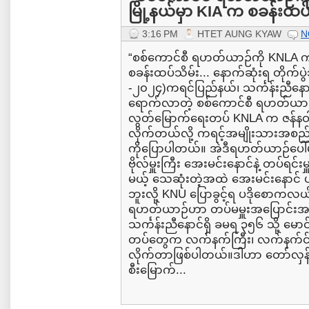
မြို့နယ်မှာ KIA က စခန်းထပ်
3:16 PM
HTET AUNG KYAW
N
“စစ်ကောင်စီ ရဟတ်ယာဉ်ကို KNLA က ပစ
စခန်းထပ်သိမ်း... နောက်ဆုံးရ တိုက်ပ
-၂၀၂၄)ကရင်ပြည်နယ်၊ သင်္ကန်းညီနော
ရောက်လာတဲ့ စစ်ကောင်စီ ရဟတ်ယာဉ်
လွတ်မြောက်ရေးတပ် KNLA က ဇန်နဝါရီ
လိုက်တယ်လို့ ကရင့်အမျိုးသားအစည်
ကိုပြောပါတယ်။ အဲဒီရဟတ်ယာဉ်ပေါ်မ
ဗိုလ်မှူးကြီး အေးမင်းနောင်နဲ့ တပ်ရင
မယ့် သေဆုံးတဲ့အထဲ အေးမင်းနောင
ဘူးလို့ KNU ပြောခွင့်ရ ပဒိုစောက
ရဟတ်ယာဉ်ဟာ တပ်မမှူးအပြောင်းအ
သင်္ကန်းညီနောင်ရှိ ခမရ ၃၅၆ သို့ မော
တပ်တွေက လက်နက်ကြီး၊ လက်နက်င်တွေန
လိုက်တာဖြစ်ပါတယ်။ဒါဟာ တော်လ
စီးမြောက်...