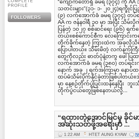
COMPLETE
“ကျောက်တော်ရှိ ခမရ (၃၇၄) ကို AA သိမ
PROFILE
သတင်းများ”(၃၁- ၁- ၂၀၂၄)ရက္ခိုင်
(၉) လက်အောက်ခံ ခမရ (၃၇၄) တပ်ရင်းတ
FOLLOWERS
AA က ဇန်နဝါရီ ၃၀ မှာ အပြီး သိမ်းပိုက
ပြန်တဲ့ ၁၀၂၇ စစ်ဆင်ရေး (၉၆) ရက်
တယ်။စစ်ကောင်စီက လေကြောင်းက
တိုက်ခိုက်နေတဲ့ ကြားထဲက အခုလိုသိ
ပြောပါတယ်။ သိမ်းမိတဲ့ လက်နက်ကြီ
တွေကိုလည်း ဓာတ်ပုံနဲ့တကွ ဖေါ်ပြထ
လက်အောက်ခံ ခမရ (၃၈၀) တပ်ရင်းကို 
နောက် အခု ၂ ရက်အကြာမှာ နောပ်ထပ
ထပ်မံသိမ်းပိုက်နိုင်ခဲ့တာဖြစ်ပါတယ်။ဒ
မှာ နေ့စဉ်တိုက်ပွဲပြင်းထန်နေပြီး ဘ
တိုက်ပွဲငယ်တွေဖြစ်နေတယ်လို့...
“ရထားတဲ့အောင်မြင်မှု ခိုင်မာ
အဆုံးသတ်ဖို့အရေးမှာ ...
1:22 AM
HTET AUNG KYAW
N