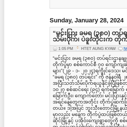
Sunday, January 28, 2024
“မင်းပြား ခမရ (၃၈၀) တပ်ရင
သိမ်းပိုက်၊ ပဲခူးတိုင်းက တိုက်
1:05 PM
HTET AUNG KYAW
N
“မင်းပြား ခမရ (၃၈၀) တပ်ရင်းဌာနချုပ်က
တိုက်ပွဲမှာ စစ်ကောင်စီ ၇၀ ကျော်ကျဆု
များ”(၂၉ - ၁- ၂၀၂၄)ရက္ခိုင်ဒေသ၊ မင်း
“ခမရ (၃၈၀) တပ်ရင်း” ကို ဇန်နဝါရီ ၂၈ 
အပြီးသတ်သိမ်းပိုက်ရယူနိုင်ခဲ့ပြီဖြစ်
၁၀၂၇ စစ်ဆင်ရေး (၉၄) ရက်မြောက်
မြောက်ဦး၊ ကျောက်တော်၊ မင်းပြားနှင့
အရင်နေ့တွေကအတိုင်း တိုက်ပွဲဆက်ဖ
တယ်။ ဒါ့အပြင် ဘူးသီးတောင်မြို့နယ
မှာလည်း မနေ့က တိုက်ပွဲထပ်ဖြစ်တယ်လ
ဆိုင်မြို့နှင့် ပအိုဝ်းကျေးရွာတွေကို စ
က လေယာဉ်နဲ့ဗုံးကြဲ၊ လက်နက်ကြီးနဲ့