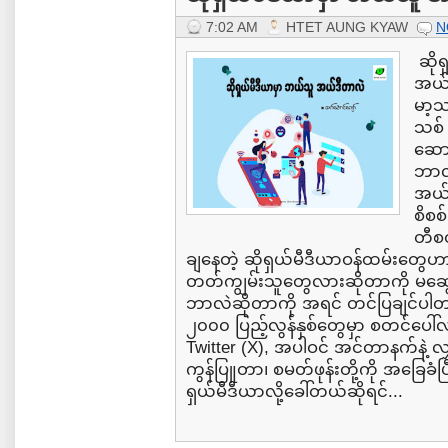
7:02 AM
HTET AUNG KYAW
N
ဆိုရ
အယ်ဒ
မာ့သ
သစ်
ဆောင
ဘာလ
အယ်
စိစစ
တီစတ
ချနေတဲ့ ဆိုရှယ်မီဒီယာဝန်ထမ်းတွ
တတ်ကျွမ်းသူတွေလားဆိုတာကို မဆွေး
ဘာလဲဆိုတာကို အရင် တင်ပြချင်ပါ
၂၀၀၀ ပြည့်လွန်နှစ်တွေမှာ စတင်ပေါ်
Twitter (X), အပါဝင် အင်တာနက်နဲ့ လ
ကွန်ပြူတာ၊ စမတ်ဖုန်းတို့ကို အခြေခံပြ
ရှယ်မီဒီယာလို့ခေါ်တယ်ဆိုရင်...