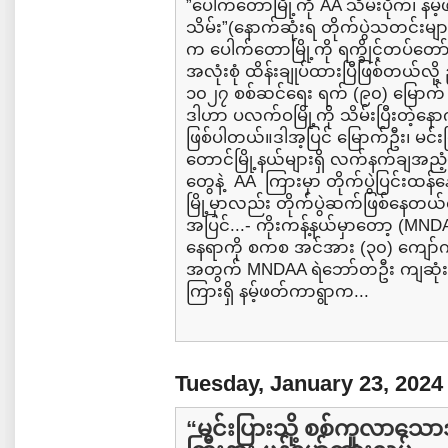
”ပေါက်တောမြို့ကို AA သိမ်းပိုက်၊ န
သိမ်း”(နောက်ဆုံးရ တိုက်ပွဲသတင်းမျာ
က ပေါက်တောမြို့ကို ရက္ခိုင့်တပ်တော
အလုံးစုံ ထိန်းချုပ်ထားပြီဖြစ်တယ်လို့
၁၀၂၇ စစ်ဆင်ရေး ရက် (၉၀) မြောက်
ဒါဟာ ပလက်ဝမြို့ကို သိမ်းပြီးတဲ့နော
ဖြစ်ပါတယ်။ဒါအ့ပြင် မြောက်ဦး၊ မင်း
တောင်မြို့နယ်များရှိ လက်နက်ချအညံ့
တွေနဲ့ AA ကြားမှာ တိုက်ပွဲပြင်းထန်
မြို့မှာလည်း တိုက်ပွဲဆက်ဖြစ်နေတယ
အပြင်...- ကိုးကန့်နယ်မှာတော့ (MND
နေရာကို စကစ အင်အား (၃၀) ကျော်က
အတွက် MNDAA ရဲဘော်တဦး ကျဆုံး...- 
ကြားရှိ နမ့်ဖတ်ကာရွာက...
Tuesday, January 23, 2024
“မင်းပြားသို့ စစ်ကူလာသောအဖွ