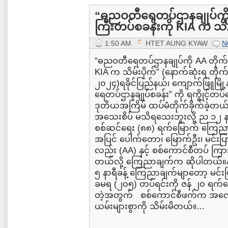
“ဓညဝတီရေတပ်ဌာနချုပ်ကို AA 
ကြီးတပ်စခန်းကို KIA က သိ.
1:50 AM
HTET AUNG KYAW
N
“ဓညဝတီရေတပ်ဌာနချုပ်ကို AA တိုက်ခိုက
KIA က သိမ်းပိုက်” (နောက်ဆုံးရ တိုက်
၂၀၂၄)ရခိုင်ပြည်နယ်၊ ကျောက်ဖြူမြို
ရေတပ်ဌာနချုပ်စခန်း” ကို ရက္ခိုင့်တပ
ဒုတိယအကြိမ် ထပ်မံတိုက်ခိုက်ခဲ့တယ်
အသေးစိပ် မသိရသေးဘူးလို့ ည ၁၂ နာ
စစ်ဆင်ရေး (၈၈) ရက်မြောက် ကြေညာ
အပြင် ပေါက်တော၊ မြောက်ဦး၊ မင်းပြာ
လည်း (AA) နှင့် စစ်ကောင်စီတပ် ကြ
တယ်လို့ ကြေညာချက်က ဆိုပါတယ်။A
၅ နာရီခန့် ကြေညာချက်မျာတော့ မင်းပ
ခမရ (၂၀၅) တပ်ရင်းကို ဇန် ၂၀ ရက်န
တဲ့အတွက် စစ်ကောင်စီဖက်က အလောင်
ယမ်းများစွာကို သိမ်းမိတယ်။...