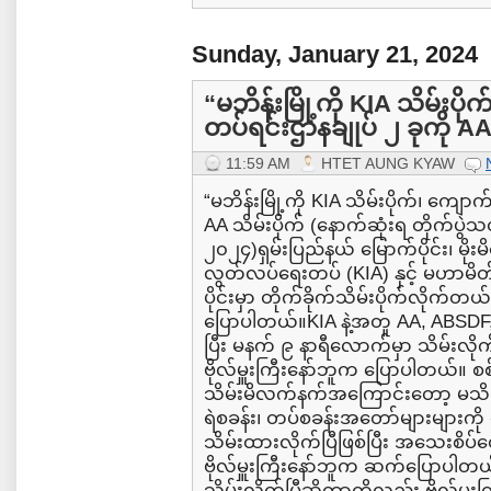
Sunday, January 21, 2024
“မဘိန်းမြို့ကို KIA သိမ်းပို
တပ်ရင်းဌာနချုပ် ၂ ခုကို AA.
11:59 AM
HTET AUNG KYAW
“မဘိန်းမြို့ကို KIA သိမ်းပိုက်၊ ကျောက
AA သိမ်းပိုက် (နောက်ဆုံးရ တိုက်ပွဲ
၂၀၂၄)ရှမ်းပြည်နယ် မြောက်ပိုင်း၊ မိုးမိတ
လွတ်လပ်ရေးတပ် (KIA) နှင့် မဟာမိ
ပိုင်းမှာ တိုက်ခိုက်သိမ်းပိုက်လိုက်တယ
ပြောပါတယ်။KIA နဲ့အတူ AA, ABSDF, 
ပြီး မနက် ၉ နာရီလောက်မှာ သိမ်းလိုက
ဗိုလ်မှူးကြီးနော်ဘူက ပြောပါတယ်။ 
သိမ်းမိလက်နက်အကြောင်းတော့ မသိရသ
ရဲစခန်း၊ တပ်စခန်းအတော်များများကိ
သိမ်းထားလိုက်ပြီဖြစ်ပြီး အသေးစိပ်
ဗိုလ်မှူးကြီးနော်ဘူက ဆက်ပြောပါတယ်
သိမ်းလိုက်ပြီဆိုတာကိုလည်း ဗိုလ်မ