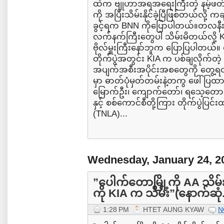
ထဲက ဗျုဟာအရအရေးကြီးတဲ့ နမ့်ဖတ
ကို အပြီးသိမ်းနိုင်ခဲ့ပြီဖြစ်တယ်လို
ခွင့်ရက BNN ကိုပြောပါတယ်။တလနီးပါး
လက်နက်ကြီးတွေပါ သိမ်းမိတယ်လို့ K
ဗိုလ်မှူးကြီးနော်ဘူက ပြောပြပါတယ
တိုက်ပွဲအတွင်း KIA က ပစ်ချလိုက်တဲ
အပျက်အစီးအပိုင်းအစတွေကို တွေ့ရ
မှာ ဓာတ်ပုံမှတ်တမ်းနဲ့တကွ ဖေါ်ပြထာ
မြောက်ဦး၊ ကျောက်တော်၊ ရသေ့တောင်နှင့
နှင့် စစ်ကောင်စီတို့ကြား တိုက်ပွဲပြ
(TNLA)...
Wednesday, January 24, 2
”ပေါက်တောမြို့ကို AA သိမ်း
ကို KIA က သိမ်း”(နောက်ဆုံ.
1:28 PM
HTET AUNG KYAW
N