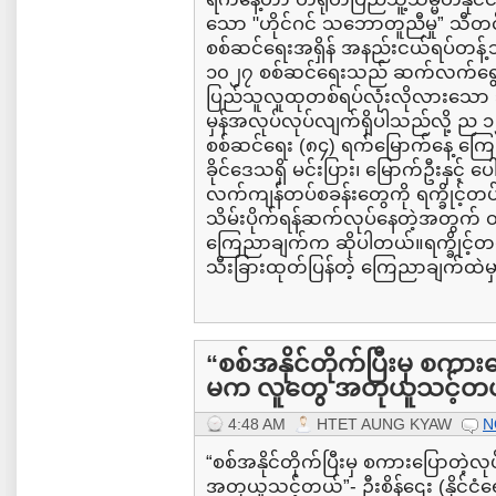
သော "ဟိုင်ဂင် သဘောတူညီမှု” သီတင
စစ်ဆင်ရေးအရှိန် အနည်းငယ်ရပ်တန
၁၀၂၇ စစ်ဆင်ရေးသည် ဆက်လက်ရွေ့လျ
ပြည်သူလူထုတစ်ရပ်လုံးလိုလားသော ဘု
မှန်အလုပ်လုပ်လျက်ရှိပါသည်လို့ ည ၁
စစ်ဆင်ရေး (၈၄) ရက်မြောက်နေ့ ကြ
ခိုင်ဒေသရှိ မင်းပြား၊ မြောက်ဦးနှင့် 
လက်ကျန်တပ်စခန်းတွေကို ရက္ခိုင့်
သိမ်းပိုက်ရန်ဆက်လုပ်နေတဲ့အတွက် တိ
ကြေညာချက်က ဆိုပါတယ်။ရက္ခိုင့်တပ်
သီးခြားထုတ်ပြန်တဲ့ ကြေညာချက်ထဲမှ
“စစ်အနိုင်တိုက်ပြီးမှ စကား
မက လူတွေ အတုယူသင့်တ
4:48 AM
HTET AUNG KYAW
N
“စစ်အနိုင်တိုက်ပြီးမှ စကားပြောတဲ့
အတုယူသင့်တယ်”- ဦးစိန်ဌေး (နိုင်