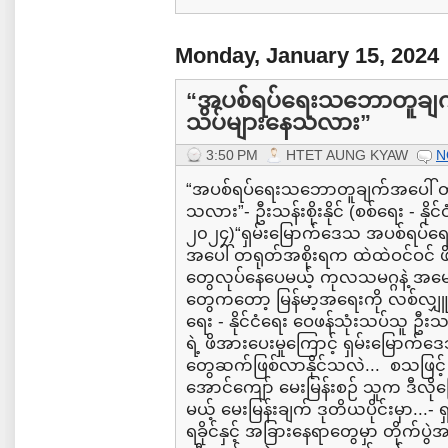
Monday, January 15, 2024
“အပစ်ရပ်ရေးသဘောတူချက
သိပ်များနေသလား”
3:50 PM
HTET AUNG KYAW
N
“အပစ်ရပ်ရေးသဘောတူချက်အပေါ် တရ
သလား”- ဦးသန်းစိုးနိုင် (စစ်ရေး - နို
၂၀၂၄)“ရှမ်းမြောက်ဒေသ အပစ်ရပ်ရေးအပ
အပေါ် တရုတ်အစိုးရက ထဲထဲဝင်ဝင် ဖိအာ
တွေလုပ်နေပေမယ့် ကုလသမဂ္ဂနဲ့ အမေ
တွေကတော့ မြန်မာ့အရေးကို လစ်လျှူရ
ရေး - နိုင်ငံရေး ဝေဖန်သုံးသပ်သူ ဦး
ရဲ့ ဖိအားပေးမှုကြောင့် ရှမ်းမြောက်
တွေဆက်ဖြစ်လာနိုင်သလဲ... စသဖြ
အောင်ကျော် မေးမြန်းစဉ် သူက ဒီလို
မယ့် မေးမြန်းချက် ဒုတိယပိုင်းမှာ...-
ရခိုင်နှင့် အခြားနေရာတွေမှာ တိုက်ပွဲအ