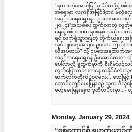
“ရထားတဲ့အောင်မြင်မှု ခိုင်မာဖို့နဲ့ စ
အရေးမှာ လက်ရှိအမြင်နဲ့တင် မလုံလေ
အခွင့်အရေးရှေ့နေ - ဥပဒေအထောက်ပ
၂၀၂၄)“အသစ်ပေါ်ထွက်လာတဲ့ လွတ်မြ
ရေးနဲ့ စစ်အာဏာရှင်စနစ် အဆုံးသတ်ရ
ရင် လက်ရှိသွားနေတဲ့ တိုက်ယူရေးအမြင
အုပ်ချုပ်ရေးအမြင်၊ ဥပဒေကြောင်းအရအ
လိုအပ်တယ်” လို့ ဥပဒေအထောက်အကူ
အခွင့်အရေးရှေ့နေ ဦးအောင်ထူးက 
ပေါ်လာလို့ ခွဲထွက်မှာကို စိုးရိမ်သင့်
လွတ်မြောက်ရေးကနေ တနိုင်ငံလုံးလ
ဆက်လက်တိုက်ပွဲဝင်မလဲ... စသဖြင
အောင်ကျော်မေးမြန်းစဉ် သူက ဒီလိုဖ
မယ့်မေးမြန်းချက် ဒုတိယပိုင်းမှာ...-
Monday, January 29, 2024
“စစ်ကောင်စီ ရဟတ်ယာဉ်ကို