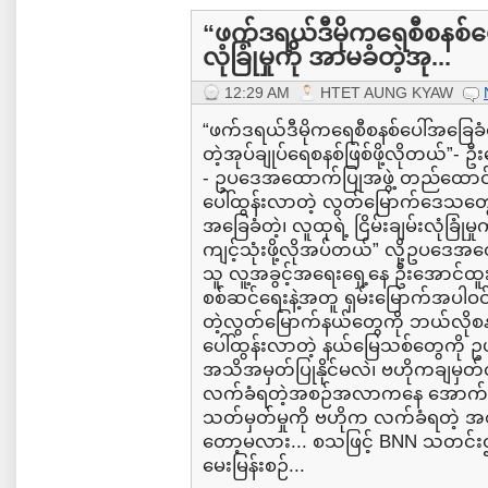
“ဖက်ဒရယ်ဒီမိုကရေစီစနစ်ပေါ်
လုံခြုံမှုကို အာမခံတဲ့အု...
12:29 AM
HTET AUNG KYAW
“ဖက်ဒရယ်ဒီမိုကရေစီစနစ်ပေါ်အခြေခံတဲ့၊ 
တဲ့အုပ်ချုပ်ရေစနစ်ဖြစ်ဖို့လိုတယ်”- 
- ဥပဒေအထောက်ပြုအဖွဲ့ တည်ထောင်
ပေါ်ထွန်းလာတဲ့ လွတ်မြောက်ဒေသတွေ
အခြေခံတဲ့၊ လူထုရဲ့ ငြိမ်းချမ်းလုံခြုံမှု
ကျင့်သုံးဖို့လိုအပ်တယ်” လို့ဥပဒ
သူ လူ့အခွင့်အရေးရှေ့နေ ဦးအောင
စစ်ဆင်ရေးနဲ့အတူ ရှမ်းမြောက်အပါဝင်
တဲ့လွတ်မြောက်နယ်တွေကို ဘယ်လိုစနစ
ပေါ်ထွန်းလာတဲ့ နယ်မြေသစ်တွေကို
အသိအမှတ်ပြုနိုင်မလဲ၊ ဗဟိုကချမှတ
လက်ခံရတဲ့အစဉ်အလာကနေ အောက်ခ
သတ်မှတ်မှုကို ဗဟိုက လက်ခံရတဲ့
တော့မလား... စသဖြင့် BNN သတင်
မေးမြန်းစဉ်...