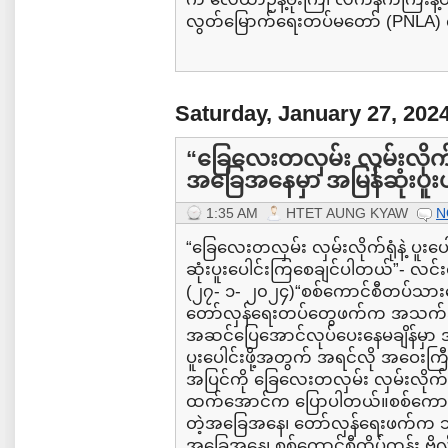
လွတ်မြောက်ရေးတပ်မတော် (PNLA) က 
Saturday, January 27, 202
“ခြေလေးတလှမ်း လှမ်းလိုက်ရုံန
အခြေအနေမှာ အမြန်ဆုံးပူးပ
1:35 AM
HTET AUNG KYAW
N
“ခြေလေးတလှမ်း လှမ်းလိုက်ရုံနဲ့ ပူးပ
ဆုံးပူးပေါင်းကြစေချင်ပါတယ်”- လင်
(၂၇- ၁- ၂၀၂၄)“စစ်ကောင်စီတပ်သား
တော်လှန်ရေးတပ်တွေဖက်က အသက်အာ
အဆင်ပြေအောင်လုပ်ပေးနေမချိန်မှာ အ
ပူးပေါင်းဖို့အတွက် အရင်လို အဝေးကြ
အပြင်ကို ခြေလေးတလှမ်း လှမ်းလိုက်ရုံ
ထက်အောင်က ပြောပါတယ်။စစ်ကောင်
တဲ့အခြေအနေ၊ တော်လှန်ရေးဖက်က ဘက်ပ
အခြေအနေ၊ စစ်ကောင်စီထိပ်တန်း ဗိုလ်ချ