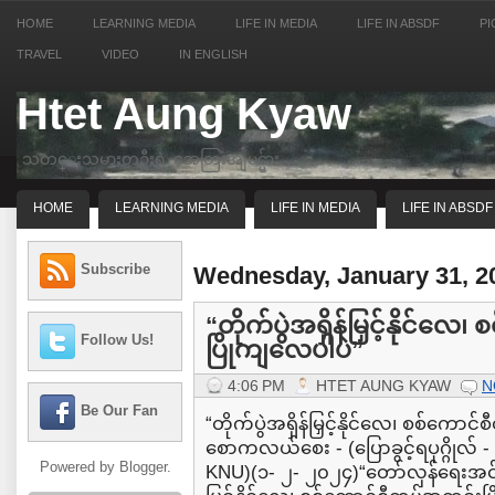
HOME
LEARNING MEDIA
LIFE IN MEDIA
LIFE IN ABSDF
PI
TRAVEL
VIDEO
IN ENGLISH
Htet Aung Kyaw
သတင္းသမားတဦးရဲ့ အေတြးအျမင္မ်ား
HOME
LEARNING MEDIA
LIFE IN MEDIA
LIFE IN ABSDF
Subscribe
Wednesday, January 31, 2
“တိုက်ပွဲအရှိန်မြှင့်နိုင်လ
Follow Us!
ပြိုကျလေပါပဲ”
4:06 PM
HTET AUNG KYAW
N
Be Our Fan
“တိုက်ပွဲအရှိန်မြှင့်နိုင်လေ၊ စစ်ကောင
စောကလယ်စေး - (ပြောခွင့်ရပုဂ္ဂိုလ်
Powered by
Blogger
.
KNU)(၁- ၂- ၂၀၂၄)“တော်လှန်ရေးအင်