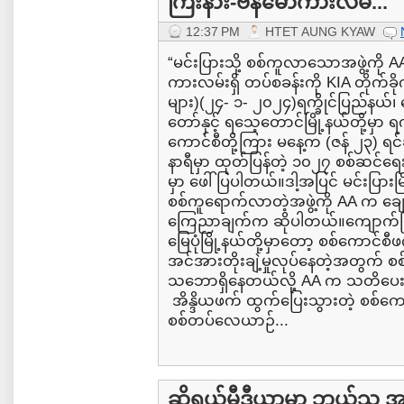
ကြီးနား-ဗန်မော်ကားလမ်...
12:37 PM
HTET AUNG KYAW
“မင်းပြားသို့ စစ်ကူလာသောအဖွဲ့ကို AA ခ
ကားလမ်းရှိ တပ်စခန်းကို KIA တိုက်ခိ
များ)(၂၄- ၁- ၂၀၂၄)ရက္ခိုင်ပြည်နယ်
တော်နှင့် ရသေ့တောင်မြို့နယ်တို့မှာ ရက္
ကောင်စီတို့ကြား မနေ့က (ဇန် ၂၃) ရင်ဆိ
နာရီမှာ ထုတ်ပြန်တဲ့ ၁၀၂၇ စစ်ဆင်
မှာ ဖေါ်ပြပါတယ်။ဒါ့အပြင် မင်းပြားမြိ
စစ်ကူရောက်လာတဲ့အဖွဲ့ကို AA က ချေမှု
ကြေညာချက်က ဆိုပါတယ်။ကျောက်ဖြူ၊ 
မြေပုံမြို့နယ်တို့မှာတော့ စစ်ကောင်စီဖ
အင်အားတိုးချဲ့မှုလုပ်နေတဲ့အတွက်
သဘောရှိနေတယ်လို့ AA က သတိပေးထ
အိန္ဒိယဖက် ထွက်ပြေးသွားတဲ့ စစ်ကေ
စစ်တပ်လေယာဉ်...
ဆိုရှယ်မီဒီယာမှာ ဘယ်သူ 