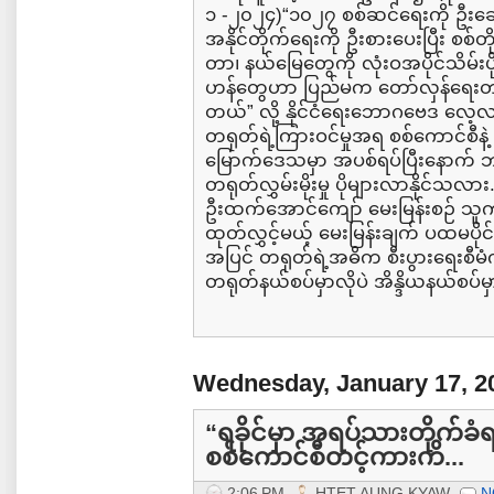
၁ -၂၀၂၄)“၁၀၂၇ စစ်ဆင်ရေးကို ဦးဆောင
အနိုင်တိုက်ရေးကို ဦးစားပေးပြီး စစ
တာ၊ နယ်မြေတွေကို လုံးဝအပိုင်သိမ်းပို
ဟန်တွေဟာ ပြည်မက တော်လှန်ရေး
တယ်” လို့ နိုင်ငံရေးဘောဂဗေဒ လေ့
တရုတ်ရဲ့ကြားဝင်မှုအရ စစ်ကောင်စီနဲ့ မြ
မြောက်ဒေသမှာ အပစ်ရပ်ပြီးနောက် 
တရုတ်လွှမ်းမိုးမှု ပိုများလာနိုင်
ဦးထက်အောင်ကျော် မေးမြန်းစဉ် သူ
ထုတ်လွှင့်မယ့် မေးမြန်းချက် ပထမပိုင
အပြင် တရုတ်ရဲ့အဓိက စီးပွားရေးစီမ
တရုတ်နယ်စပ်မှာလိုပဲ အိန္ဒိယနယ်စပ်မ
Wednesday, January 17, 2
“ရခိုင်မှာ အရပ်သားတိုက်ခံရမှ
စစ်ကောင်စီတင့်ကားကိ...
2:06 PM
HTET AUNG KYAW
N