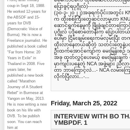
coup in Sept 18, 1988.
ပြောခွင့်ရပုဂ္ဂိုလ်)-----------------------
He worked 12-years for
(၃၀-၃-၂၀၂၂)အခုရက်ပိုင်းအတွင်း KN
the ABSDF and 15-
က ထိုးစစ်ကြီးတွေဆင်လာမှုဟာ KNU န
years for DVB
ဆောင်ရွက်နေမှုကို ဖြိုခွဲချင်တာကြောင့
(Democratic Voice of
ပုဂ္ဂိုလ် ပဒိုစောတောနီးက ပြောပါတ
Burma). He is now a
ပေါ်မှာ ငြိမ်းချမ်းရေးကမ်လှမ်းပြီး 
Freelance journalist. He
ထိုးလာနေတယ်ဆိုတဲ့ သတင်းတွေနဲ့
published a book called
ဦးထက်အောင်ကျော်က မေးမြန်းစဉ် သ
"Far from Home: 20
အခု ထုတ်လွှင့်ပေးမယ့် မေးမြန်းချက် ပထ
Years in Exile" in
မှာကျင်းပနေတဲ့ NCA အဖွဲ့များ ညီလ
Thailand in 2008. Five
years later, he
တာ ဘာကြောင့်လဲ...- NCA လမ်းကြော
published a new book
လိုက်ပြီလား...-...
called "Marathon
Journey of A Student
Rebel" in Burmese at
Yangon on May, 2013.
Friday, March 25, 2022
He is now writing a new
book on his life with
INTERVIEW WITH BO TH
DVB. To be publish
YMBPDF. 1
soon. You can reach
him at