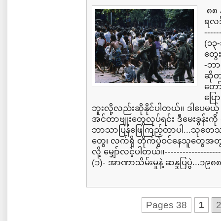
၈၈ န
ရလဒ်
-----
(၁၃-
တွေ
-ဘာ
ဆိုတ
တော
ပြော
ဘူးလို့လည်းဆိုနိုင်ပါတယ်။ ဒါပေမယ့်
အင်တာဗျုးတွေလုပ်ရင်း ဒီမေးခွန်းကို
ဘာသာပြန်ဖြေကြည့်တာပါ...သုတေသနလ
တွေ၊ လက်ရှိ တိုက်ပွဲဝင်နေသူတွေ
လို့ မျှော်လင့်ပါတယ်။--------------------
(၁)- အာဏာသိမ်းမှုနဲ့ ဆန္ဒပြပွဲ...၁၉၈၈
Pages 38
1