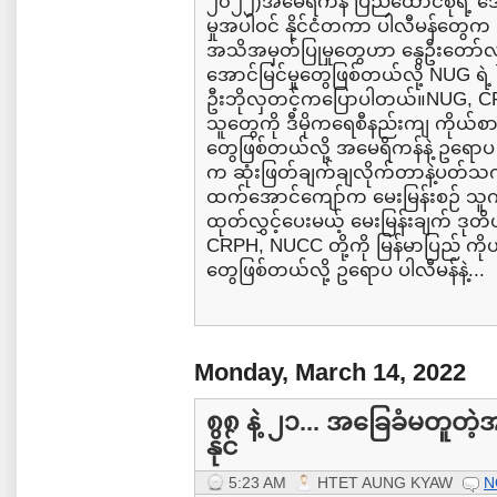
၂၀၂၂)အမေရိကန် ပြည်ထောင်စုရဲ့ ဒေ
မှုအပါဝင် နိုင်ငံတကာ ပါလီမန်တွေ
အသိအမှတ်ပြုမှုတွေဟာ နွေဦးတော်လ
အောင်မြင်မှုတွေဖြစ်တယ်လို့ NUG 
ဦးဘိုလှတင့်ကပြောပါတယ်။NUG, CR
သူတွေကို ဒီမိုကရေစီနည်းကျ ကိုယ်စာ
တွေဖြစ်တယ်လို့ အမေရိကန်နဲ့ ဥရောပ ပါ
က ဆုံးဖြတ်ချက်ချလိုက်တာနဲ့ပတ်သက
ထက်အောင်ကျော်က မေးမြန်းစဉ် သူက
ထုတ်လွှင့်ပေးမယ့် မေးမြန်းချက် ဒုတိ
CRPH, NUCC တို့ကို မြန်မာပြည် ကိ
တွေဖြစ်တယ်လို့ ဥရောပ ပါလီမန်နဲ့...
Monday, March 14, 2022
၈၈ နဲ့ ၂၁... အခြေခံမတူတ
နိုင်
5:23 AM
HTET AUNG KYAW
N