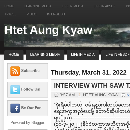
HOME
LEARNING MEDIA
LIFE IN MEDIA
LIFE IN ABSDF
PI
TRAVEL
VIDEO
IN ENGLISH
Htet Aung Kyaw
သတင္းသမားတဦးရဲ့ အေတြးအျမင္မ်ား
HOME
LEARNING MEDIA
LIFE IN MEDIA
LIFE IN ABSDF
Subscribe
Thursday, March 31, 2022
INTERVIEW WITH SAW T
Follow Us!
3:57 AM
HTET AUNG KYAW
N
“စိုးရိမ်ပါတယ်၊ ဝမ်းနည်းပါတယ်လောက
Be Our Fan
ရေးအကူအညီပေးဖို့ တောင်ဆိုပါတယ်”(
ရပုဂ္ဂိုလ်)---------------------------------
Powered by
Blogger
.
(၃၁-၃-၂၀၂၂)နိုင်ငံတကာအသိုင်းအဝိုင်းအ