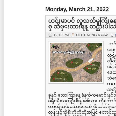
Monday, March 21, 2022
ယင်းမာပင် လူသတ်မှုကြီးန
စ္ သိမ္းထားရန္ တင္ထားပါ
12:19 PM
HTET AUNG KYAW
ယင်း
နောက
ထွဋ
လို
ရောင
ဒေသက
သံတေ
ဘက်
အတို
ခုနှစ် သောကြာနေ့ နံနက်ကမောင်းနှ
ခရိုင်မီးသတ်ဦးစီးမှူး၏သား ကိုကောင်း
တာဝန်ထမ်းဆောင်နေဆဲ မီးသတ်ရဲဘော
ထွန်းနှင့်ကိုစိုးကိုကိုတို့အပြင် တောင