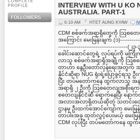
COMPLETE
INTERVIEW WITH U KO 
PROFILE
AUSTRALIA. PART-1
FOLLOWERS
6:10 AM
HTET AUNG KYAW
N
CDM စစ်ဖက်အရာရှိတွေကို သြစတေလ
အကြောင်း မေးမြန်းချက် (၁)--------------
------------------------------------
ခေါင်းဆောင်တွေရဲ့ လုပ်ရပ်ကို မကြိ
လာသူ စစ်ဖက်အရာရှိအချို့ကို သြစ
တာဟာ နွေဦးတော်လှန်ရေးအတွက် အ
နိုင်ငံဆိုရာ NUG ရုံးရဲ့ပြောခွင့်ရသူ
ပြီး တပ်မတော်ကနေ ထွက်လာသူ အနည်
အရာရှိ ၂ ဦးကို သြစတေလျအစိုးရက 
စတေလျနိုင်ငံဆီ ရောက်နေပြီ၊ နောက
အလားအလာရှိတယ်ဆိုတဲ့ သတင်းတွေ
ဌာနမှ ဦးထက်အောင်ကျော်က မေးမြန်းစ
တာပါ။အခု ထုတ်လွှင့်ပေးမယ့် မေးမြန်
CDM လုပ်ပြီး တပ်မတော်ကနေ ထွက်လာ