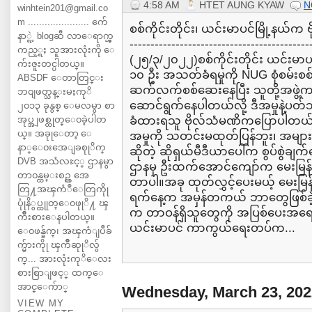
4:58 AM
HTET AUNG KYAW
N
winhtein201@gmail.co
m ...................... က်ေ
စစ်ကိုင်းတိုင်း၊ ယင်းမာပင်မြို့နယ်က ဗ
နာ္ရဲ့ blogဆီ လာေရာက္ၾ
-------------------------------------------
ကည့္ရႈ သူအားလုံးကို ေ
(၂၅/၃/၂၀၂၂)စစ်ကိုင်းတိုင်း ယင်းမာပင်
က်းဇူးတင္ပါတယ္။
၁၀ ဦး အသတ်ခံရမှုကို NUG စုံစမ်း
ABSDF ေတာတြင္း
ဆက်လက်စစ်ဆေးနေပြီး သူတို့အဖွဲ့က
ဘ၀ျဖတ္သန္းမႈကုိ
ဆောင်ရွက်နေပါတယ်လို့ ဒီအမှုနဲ့ပတ်သက်
၂၀၁၃ ခုနွစ္ ေမလမွာ စာ
အုပ္အျဖစ္ထုတ္ေ၀ခဲ့ပါတ
ခံထားရသူ ဗိုလ်သံမဏိကပြောပါတယ်။န
ယ္။ အခုုေတာ့ ေ
အမှုကို သတင်းမထုတ်ပြန်ဘူး၊ အမျ
နာ္ေ၀းအေျခစုုိက္
ဆိုတဲ့ ဆိုရှယ်မီဒီယာပေါ်က စွပ်စွဲ
DVB အသံလႊင့္ ဌာနမွာ
ဌာနမှ ဦးထက်အောင်ကျော်က မေးမြန်းစ
တာ၀န္ထမ္းစဥ္က အေ
တာပါ။အခု ထုတ်လွှင့်ပေးမယ့် မေးမြန
တြ႔အၾကံဳေတြကိုု
ရက်နေ့က အမှန်တကယ် ဘာတွေဖြစ်ခဲ့တာ
ပုုံနိွပ္ထုုတ္ေ၀ဖုုိ႔ ၾ
က တာဝန်ရှိသူတွေကို အပြစ်ပေးအရေးယူန
ကိဳးစားေနပါတယ္။
ယင်းမာပင် ကာကွယ်ရေးတပ်က...
ေ၀ဖန္ခ်က္၊ အၾကံျပဳခ်
က္မ်ားကိုု ၾကိဳဆုုိလ်ွ
က္... အားလုံးကုိေလး
စားစြာျဖင့္ ထက္ေ
အာင္ေက်ာ္
Wednesday, March 23, 202
VIEW MY