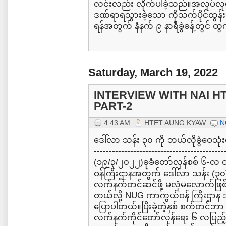
လင်းလည်း လိုက်ပါခဲ့သည်။အလုပ်
ဒဏ်ရာရသွားခဲ့သော ကိုသက်ပိုင်ထွန်း
ရန်အတွက် နံနက် ၉ နာရီခွဲခန့်တွင် 
Saturday, March 19, 2022
INTERVIEW WITH NAI H
PART-2
4:43 AM
HTET AUNG KYAW
N
ဒေါ်လာ သန်း ၃၀ ကို ဘယ်လိုခွဲဝေသုံးစွ
-------------------------------------------
(၁၉/၃/၂၀၂၂)ခုခံတော်လှန်စစ် ၆
ဝန်ကြီးဌာနအတွက် ဒေါ်လာ သန်း (၃
လက်နက်တင်ဆင်ဖို့ မလုံမလောက်ဖြစ်
တယ်လို့ NUG ကာကွယ်ဝန် ကြီးဌာန အ
ပြောပါတယ်။ပြီးခဲ့တဲ့နှစ် စက်တင်ဘာ 
လက်နက်ကိုင်တော်လှန်ရေး ၆ လပြည့