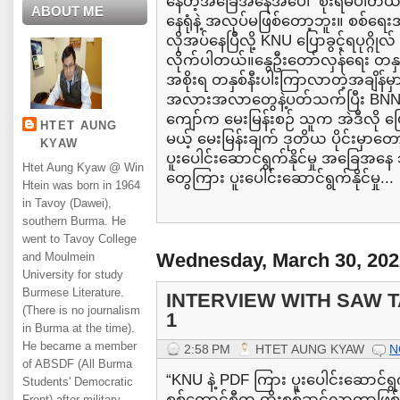
နေတဲ့အခြေအနေအပေါ် စိုးရိမ်ပါတယ
ABOUT ME
နေရုံနဲ့ အလုပ်မဖြစ်တော့ဘူး။ စစ်ရေ
လိုအပ်နေပြီလို့ KNU ပြောခွင့်ရပုဂ္ဂ
လိုက်ပါတယ်။နွေဦးတော်လှန်ရေး တနှ
အစိုးရ တနှစ်နီးပါးကြာလာတဲ့အချိန်မ
အလားအလာတွေနဲ့ပတ်သက်ပြီး BNN
ကျော်က မေးမြန်းစဉ် သူက အဲဒီလို ပြ
HTET AUNG
မယ့် မေးမြန်းချက် ဒုတိယ ပိုင်းမှာတ
KYAW
ပူးပေါင်းဆောင်ရွက်နိုင်မှု အခြေအနေ
Htet Aung Kyaw @ Win
တွေကြား ပူးပေါင်းဆောင်ရွက်နိုင်မှု...
Htein was born in 1964
in Tavoy (Dawei),
southern Burma. He
went to Tavoy College
Wednesday, March 30, 202
and Moulmein
University for study
Burmese Literature.
INTERVIEW WITH SAW T
(There is no journalism
1
in Burma at the time).
He became a member
2:58 PM
HTET AUNG KYAW
N
of ABSDF (All Burma
“KNU နဲ့ PDF ကြား ပူးပေါင်းဆောင်ရွက်
Students' Democratic
စစ်ကောင်စီက ထိုးစစ်ဆင်လာတာဖြစ်
Front) after military