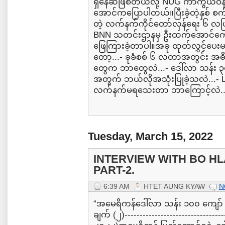
ရှိနေဆဲဖြစ်တယ်လို့ NUG ကာကွယ်ဝန် 
အောင်ကပြောပါတယ်။ပြီးခဲ့တဲ့နှစ် စ
တဲ့ လက်နက်ကိုင်တော်လှန်ရေး ၆ လပ
BNN သတင်းဌာနမှ ဦးထက်အောင်ကျော
ဖြေကြားခဲ့တာပါ။အခု ထုတ်လွှင့်ပေးမယ
တော့...- ခုခံစစ် ၆ လတာအတွင်း အဓိက
တွေက ဘာတွေလဲ...- ဒေါ်လာ သန်း 
အတွက် ဘယ်လိုအသုံးပြုခဲ့သလဲ...- 
လက်နက်မရသေးတာ ဘာကြောင့်လဲ...-
Tuesday, March 15, 2022
INTERVIEW WITH BO HL
PART-2.
6:39 AM
HTET AUNG KYAW
N
“အမေရိကန်ဒေါ်လာ သန်း ၁၀၀ ကျော် ထ
ချက် (၂)---------------------------------