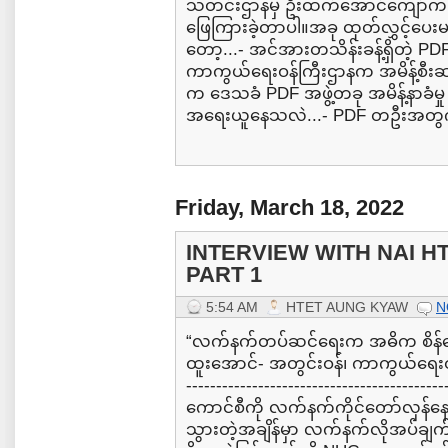
သတင်းဌာနမှ ဦးထက်အောင်ကျော်က မေ
ဖြေကြားခဲ့တာပါ။အခု ထုတ်လွှင့်ပေးမယ့
တော့...- အင်အားတသိန်းခန့်ရှိတဲ့ PDF 
ကာကွယ်ရေးဝန်ကြီးဌာနက အမိန့်စီးဆင်း
က ဒေသခံ PDF အဖွဲ့တခု အမိန့်နာခံမှု
အရေးယူနေသလဲ...- PDF တဦးအတွက
Friday, March 18, 2022
INTERVIEW WITH NAI H
PART 1
5:54 AM
HTET AUNG KYAW
N
“လက်နက်တပ်ဆင်ရေးက အဓိက စိန်ခေါ်ခ
ထူးအောင်- အတွင်းဝန်၊ ကာကွယ်ရေးဝန်
----------------------------------------
ကောင်စီကို လက်နက်ကိုင်တော်လှန်နေတ
သွားတဲ့အချိန်မှာ လက်နက်လိုအပ်ချက