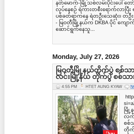
နတ်မောက်-မြို့သစ်လမ်းပိုင်းပေါ် 
လုပ်နေစဉ် ရဲကားတစီးရောက်လာပြီး 
ပစ်ခတ်ရာကနေ ရဲတဦးသေဆုံး၊ တဦးဒဏ်
- မြဝတီမြို့နယ်က DKBA ပိုင် ကျောက်
ဆောင်ရွက်နေသူ...
Monday, July 27, 2026
မြဝတီမြို့နယ်တိုက်ပွဲ စစ်
လင်းမြို့နယ် တိုက်ပွဲ စစ်သ
4:55 PM
HTET AUNG KYAW
N
http
si=
မြို
လက်န
စစ်သ
တိုက