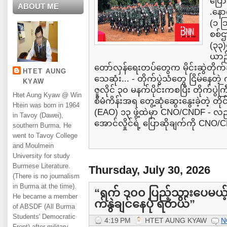
ပြော
ABOUT ME
.နော
(၁ သ
စစ်ဌ
(၃၃)
ယာဉ်
တော်လှန်ရေးတပ်တွေက မိုင်းဆွဲတိုက်
HTET AUNG
သေဆုံး... - တိုက်ပွဲသံတွေ ငြိမ်နေတဲ့ 
KYAW
ဇူလိုင် ၃၀ မနက်ပိုင်းကစပြီး တိုက်ပွဲ
Htet Aung Kyaw @ Win
စီမံကိန်းအရ တွေ့ဆုံဆွေးနွေးခဲ့တဲ့ တိ
Htein was born in 1964
(EAO) ၁၃ ဖွဲ့ထဲမှာ CNO/CNDF - လည
in Tavoy (Dawei),
အောင်လှိုင်ရဲ့ ပြောဆိုချက်ကို CNO/
southern Burma. He
went to Tavoy College
and Moulmein
University for study
Burmese Literature.
Thursday, July 30, 2026
(There is no journalism
in Burma at the time).
“ရက် ၁၀၀ ပြည့်သွားပေမယ့
He became a member
က်နွဲချင်နေပုံ ရတယ်”
of ABSDF (All Burma
Students' Democratic
4:19 PM
HTET AUNG KYAW
N
Front) after military