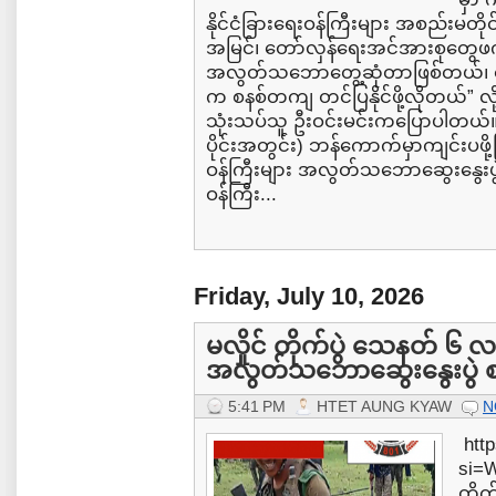
နိုင်ငံခြားရေးဝန်ကြီးများ အစည်းမတိ
အမြင်၊ တော်လှန်ရေးအင်အားစုတွေဖက
အလွတ်သဘောတွေ့ဆုံတာဖြစ်တယ်၊ တ
က စနစ်တကျ တင်ပြနိုင်ဖို့လိုတယ်”
သုံးသပ်သူ ဦးဝင်းမင်းကပြောပါတယ်။ 
ပိုင်းအတွင်း) ဘန်ကောက်မှာကျင်းပဖို့
ဝန်ကြီးများ အလွတ်သဘောဆွေးနွေးပွဲဆ
ဝန်ကြီး...
Friday, July 10, 2026
မလှိုင် တိုက်ပွဲ သေနတ် ၆ 
အလွတ်သဘောဆွေးနွေးပွဲ စ
5:41 PM
HTET AUNG KYAW
N
http
si=W
တိုက