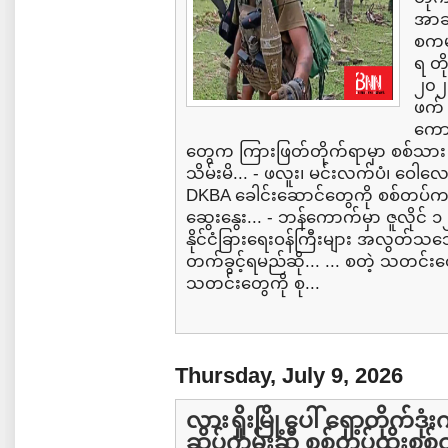
အာဆ
စကမ 
ရ တိ
၂၀၂၆
ဖက် 
ကောင
တွေက ကြားဖြတ်တိုက်ရာမှာ စစ်သာ
သိမ်းမိ... - ဖလူး၊ မင်းလက်ပံ၊ ဝေါလေ
DKBA ခေါင်းဆောင်တွေကို စစ်တပ်က 
ဆွေးနွေး... - ဘန်ကောက်မှာ ဇူလိုင်
နိုင်ငံခြားရေးဝန်ကြီးများ အလွတ်သဘ
တက်ခွင့်ရမည်ဆို... ... စတဲ့ သတင်းတ
သတင်းတွေကို စု...
Thursday, July 9, 2026
လားရှိုးမြို့ပေါ် ရှော့တိုက်
ဆိပ်ကမ်းဆီ စစ်တပ်ထိုးစစ်ဝင