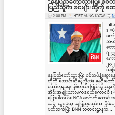
“နေပြည်တော်သွားပြီး စစ်တပ
ပြည်သူက ခင်ဗျားတို့ကို တော
2:08 PM
HTET AUNG KYAW
N
http
si=
တော်
ဘယ်ပ
တောင်
(ဥက္
ကောင
၂၀၂၆
အဖွဲ
နေပြည်တော်သွားပြီး စစ်တပ်နဲ့ဆွေးန
တို့ကို တောင်းဆိုနေလို့လဲ။ နွေဦးတေ
တော်လှန်ရေးဖြစ်တယ်၊ ပြည်သူ့ဆန္ဒက
အိုဝ်းအမျိုးသားဖက်ဒရယ်ကောင်စီ (PN
ပြောပါတယ်။ NCA လောက်တောင် အဆင
သမျှ ယူရမယ့် နေပြည်တော်က ငြိမ်းချမ
ပတ်သက်ပြီး BNN သတင်းဌာနက...