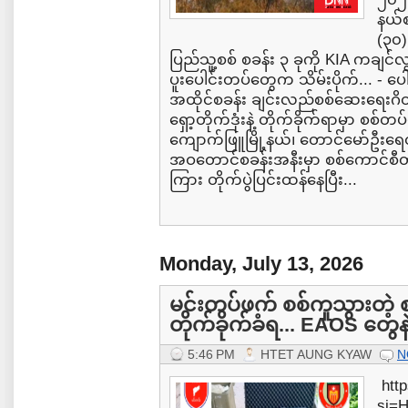
နယ်စ
(၃၀)
ပြည်သူ့စစ် စခန်း ၃ ခုကို KIA ကချ
ပူးပေါင်းတပ်တွေက သိမ်းပိုက်... - ပေါ
အထိုင်စခန်း ချင်းလည်စစ်ဆေးရေးဂ
ရှော့တိုက်ဒုံးနဲ့ တိုက်ခိုက်ရာမှာ စစ
ကျောက်ဖြူမြို့နယ်၊ တောင်မော်ဦးရ
အဝတောင်စခန်းအနီးမှာ စစ်ကောင်စီတပ
ကြား တိုက်ပွဲပြင်းထန်နေပြီး...
Monday, July 13, 2026
မင်းတပ်ဖက် စစ်ကူသွားတဲ့ 
တိုက်ခိုက်ခံရ... EAOS တွေန
5:46 PM
HTET AUNG KYAW
N
http
si=