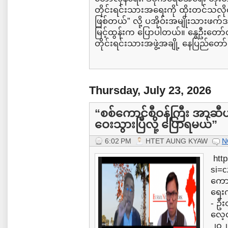
တိုင်းရင်းသားအရေးကို ထိုးတင်သလို
ဖြစ်တယ်” လို့ ပအိုဝ်းအမျိုးသားဖက်
မြင့်ထွန်းက ပြောပါတယ်။ နွေဦးတော်လှန
တိုင်းရင်းသားအဖွဲ့အချို့ နေပြည်တော်ဆ
Thursday, July 23, 2026
“စစ်ကောင်စီဝန်ကြီး အာဆီ
ဝေးသွားပြီလို့ ပြောရမယ်”
6:02 PM
HTET AUNG KYAW
N
http
si=
ကောင
ရေးက
- ဦး
လေ့လ
၂၀၂