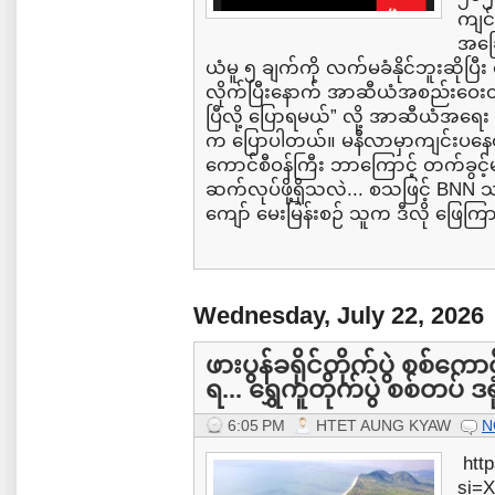
ကျင်
အခြေ
ယံမူ ၅ ချက်ကို လက်မခံနိုင်ဘူးဆိုပြ
လိုက်ပြီးနောက် အာဆီယံအစည်းဝေးတက
ပြီလို့ ပြောရမယ်” လို့ အာဆီယံအရေ
က ပြောပါတယ်။ မနီလာမှာကျင်းပနေ
ကောင်စီဝန်ကြီး ဘာကြောင့် တက်ခ
ဆက်လုပ်ဖို့ရှိသလဲ... စသဖြင့် B
ကျော် မေးမြန်းစဉ် သူက ဒီလို ဖြေကြာ
Wednesday, July 22, 2026
ဖားပွန်ခရိုင်တိုက်ပွဲ စစ်ကော
ရ... ရွှေကူတိုက်ပွဲ စစ်တပ် ဒ
6:05 PM
HTET AUNG KYAW
N
htt
si=X