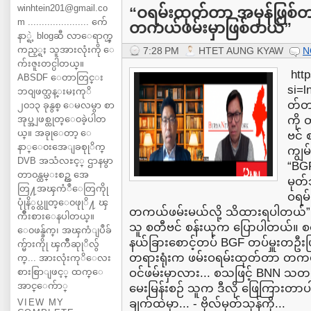
winhtein201@gmail.co
“ဝရမ်းထုတ်တာ အမှန်ဖြစ်တယ်
m ...................... က်ေ
တကယ်ဖမ်းမှာဖြစ်တယ်”
နာ္ရဲ့ blogဆီ လာေရာက္ၾ
ကည့္ရႈ သူအားလုံးကို ေ
7:28 PM
HTET AUNG KYAW
N
က်းဇူးတင္ပါတယ္။
http
ABSDF ေတာတြင္း
si=
ဘ၀ျဖတ္သန္းမႈကုိ
တ်တာ
၂၀၁၃ ခုနွစ္ ေမလမွာ စာ
အုပ္အျဖစ္ထုတ္ေ၀ခဲ့ပါတ
ကို 
ယ္။ အခုုေတာ့ ေ
ဗင် စ
နာ္ေ၀းအေျခစုုိက္
ကျွမ
DVB အသံလႊင့္ ဌာနမွာ
“BGF
တာ၀န္ထမ္းစဥ္က အေ
မုတ်
တြ႔အၾကံဳေတြကိုု
ဝရမ
ပုုံနိွပ္ထုုတ္ေ၀ဖုုိ႔ ၾ
တကယ်ဖမ်းမယ်လို့ သိထားရပါတယ်” လို့
ကိဳးစားေနပါတယ္။
သူ စတီဗင် စန်းယုက ပြောပါတယ်။ စစ
ေ၀ဖန္ခ်က္၊ အၾကံျပဳခ်
နယ်ခြားစောင့်တပ် BGF တပ်မှူးတဦးဖြစ်
က္မ်ားကိုု ၾကိဳဆုုိလ်ွ
တရားရုံးက ဖမ်းဝရမ်းထုတ်တာ တ
က္... အားလုံးကုိေလး
စားစြာျဖင့္ ထက္ေ
ဝင်ဖမ်းမှာလား... စသဖြင့် BNN 
အာင္ေက်ာ္
မေးမြန်းစဉ် သူက ဒီလို ဖြေကြားတာပါ။
VIEW MY
ချက်ထဲမှာ... - ဗိုလ်မုတ်သုန်ကို...