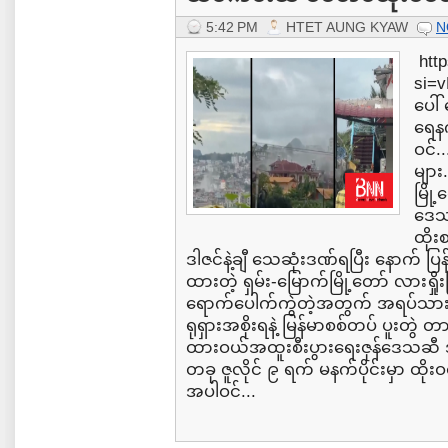
5:42 PM
HTET AUNG KYAW
N
http
si=v
ပေါ်
ရေနက
ဝင်.
များ
မြို
ဒေသ
ထိုး
ဒါဇင်နဲ့ချီ သေဆုံးဒဏ်ရပြီး နောက် ပြန
ထားတဲ့ ရှမ်း-မြောက်မြို့တော် လားရှိုး
ရောက်ပေါက်ကွဲတဲ့အတွက် အရပ်သား ထိခ
ရုရှားအစိုးရနဲ့ မြန်မာစစ်တပ် ပူးတ
ထားဝယ်အထူးစီးပွားရေးဇုန်ဒေသဆီ အ
တခု ဇူလိုင် ၉ ရက် မနက်ပိုင်းမှာ ထို
အပါဝင်...