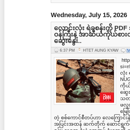
Wednesday, July 15, 2026
လောင်းလုံး ရဲခစန်းကို PDF ဒ
ဝန်ကြီးနဲ့ အာဆီယံကိုယ်စား
ဆွေးနွေး..
6:37 PM
HTET AUNG KYAW
N
htt
si=
လုံး 
NUG 
ကိုယ
ဆွေး
သတင်
ဖလူး
မြေပ
တဲ့ စစ်ကောင်စီတပ်ဟာ လေကြောင်းနဲ
အပြင်းအထန် ဆက်တိုက် ဆောင်ရွက်နေ...