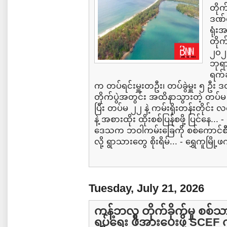
တိုက
ဒဏ်ရ
ရုံး
တိုက
၂၀၂၆
ဘုရာ
ရက်
က တပ်ရင်းမှူးတဦး၊ တပ်ခွဲမှူး ၅ ဦး ဒ
တိုက်ပွဲအတွင်း အထိနာသွားတဲ့ တပ်မ ၅
ပြီး တပ်မ ၂၂ နဲ့ ကမ်းရိုးတန်းတို
နဲ့ အစားထိုး ထိုးစစ်ပြန်စဖို့ ပြင်နေ.
ဒေသက ဘဝါကမ်းခြေကို စစ်ကောင်စီ
လို့ ရွာသားတွေ စိုးရိမ်... - ရွှေကူမြို
Tuesday, July 21, 2026
ကန့်ဘလူ တိုက်ခိုက်မှု စစ်သ
ရပ်ရေး ဖိအားပေးဖို့ SCE