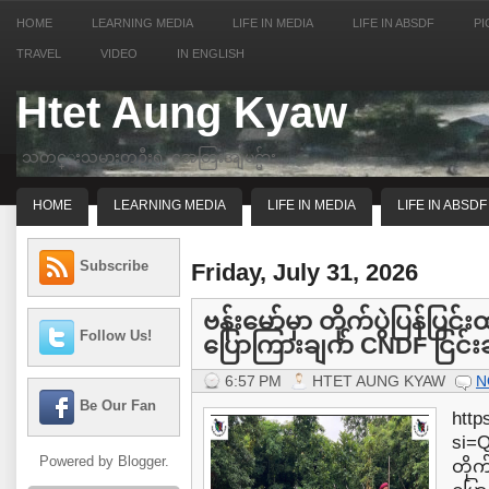
HOME
LEARNING MEDIA
LIFE IN MEDIA
LIFE IN ABSDF
PI
TRAVEL
VIDEO
IN ENGLISH
Htet Aung Kyaw
သတင္းသမားတဦးရဲ့ အေတြးအျမင္မ်ား
HOME
LEARNING MEDIA
LIFE IN MEDIA
LIFE IN ABSDF
Subscribe
Friday, July 31, 2026
ဗန်းမော်မှာ တိုက်ပွဲပြန်ပြင်း
Follow Us!
ပြောကြားချက် CNDF ငြင်းဆိ
6:57 PM
HTET AUNG KYAW
N
Be Our Fan
http
si=Q
Powered by
Blogger
.
တိုက်