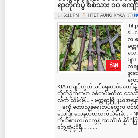
ရာတိုက်ပွဲ စစ်သား ၁၀ ကျော
6:11 PM
HTET AUNG KYAW
N
http
si=e
က စစ
မတ္တ
သေ..
များ
ကချင
ဖူးဒ
ကောင
KIA ကချင်လွတ်လပ်ရေးတပ်မတော်နဲ
တိုက်ခိုက်ရာမှာ စစ်တပ်ဖက်က သေဆုံး
လက် သိမ်းမိ... - မတ္တရာမြို့နယ်အနော
၂ ခုကို တော်လှန်ရေးတပ်တွေက ဝင်တ
သေပြီး သေနတ်တလက်သိမ်းမိ... - 
ကိုယ်စားလှယ်တွေနဲ့ အာဆီံယံ နိုင်င
တွေ့ဆုံဖု့ိရှိ... ......