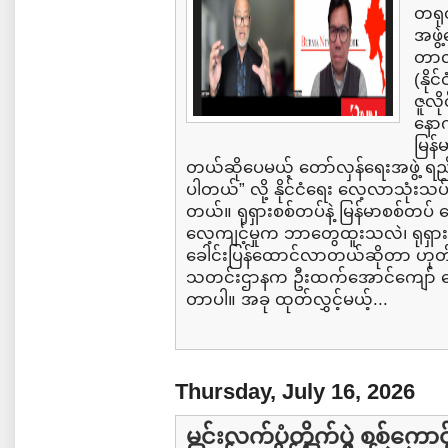
တရု
အဖွဲ
တာလည
(နို
ဇူလိ
နောက
မြန်
တယ်ဆိုပေမယ့် တော်လှန်ရေးအဖွဲ့ ရ
ပါတယ်” လို့ နိုင်ငံရေး လေ့လာသုံးသပ
တယ်။ ရုရှားစစ်တပ်နဲ့ မြန်မာစစ်တပ် 
လေ့ကျင့်မှုက ဘာတွေထူးသလဲ၊ ရုရှားန
ခေါင်းပြန်ထောင်လာတယ်ဆိုတာ ဟုတ
သတင်းဌာနက ဦးထက်အောင်ကျော် မေး
တာပါ။ အခု ထုတ်လွှင့်မယ့်...
Thursday, July 16, 2026
မင်းလက်ပံတိုက်ပွဲ စစ်ကောင