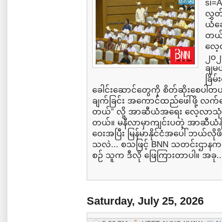
si=
လွှတ
ယံခေ
တယ်
လေ့လ
၂၀၂၆
ချမယ
ခြိမ
ခေါင်းဆောင်တွေကို စိတ်ဆိုးစေပါတယ်
ချက်ခြင်း အကောင်ထည်ဖေါ်ဖို့ လက်
တယ်” လို့ အာဆီယံအရေး လေ့လာသုံး
တယ်။ မနီလာမှာကျင်းပတဲ့ အာဆီယံနို
ဝေးအပြီး မြန်မာနိုင်ငံအပေါ် ဘယ်လိုဖ
သလဲ... စသဖြင့် BNN သတင်းဌာနက 
စဉ် သူက ဒီလို ဖြေကြားတာပါ။ အခု..
Saturday, July 25, 2026