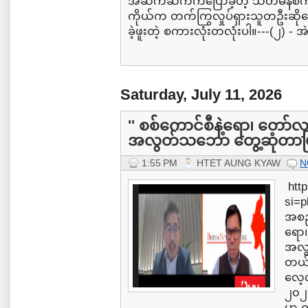
အဆက်ဆက်ကပြောခဲ့တဲ့ သံတမန်စကား
ကိုယ်က တက်ကြွလှုပ်ရှားသူတဦးဆိုတ
ခဲ့ဖူးတဲ့ စကားလုံးတလုံးပါ။---(၂) - အ
Saturday, July 11, 2026
'' စစ်ကောင်စီနဲ့ရော၊ တော်လ
အလွတ်သဘော တွေ့ဆုံတာဖ
1:55 PM
HTET AUNG KYAW
N
htt
si=
အစည်
ရော၊
အလွ
တယ်
လေ့လ
၂၀၂
မှာ 