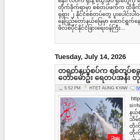
စန်း၊ လဝက ရုံးနဲ့ ထွေအုပ် ရုံးတွေကိ
တိုက်ခိုက်ရာမှာ စစ်တပ်ဖက်က ထိခိုက် သေဆ
ရုရှား ၂ နိုင်ငံစစ်တပ်တွေ ပူးပေါင်းပါ
နေပြည်တော်နယ်မြေမှာ ဆောင်ရွက်န
ဖိလစ်ပိုင်နိုင်ငံခြားရေးဝန်ကြီး...
Tuesday, July 14, 2026
တရုတ်နယ်စပ်က စစ်တပ်စခန်း 
တော်မော်ဦး ရေတပ်အနီး တိုက်
5:52 PM
HTET AUNG KYAW
N
http
si=
နယ်စ
သိမ်
တိုက
တိုက
၂၀၂၆