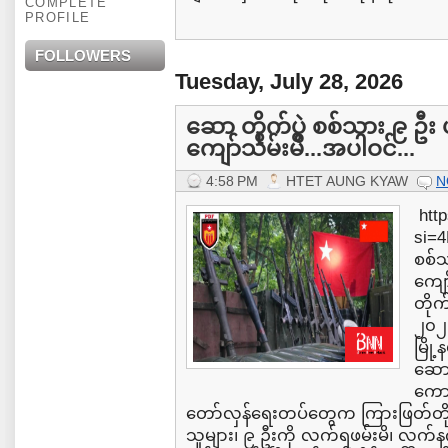
COMPLETE
PROFILE
FOLLOWERS
Tuesday, July 28, 2026
ဆော တိုက်ပွဲ စစ်သား ၉ ဦး 
ကျော်သိမ်းမိ...အပါဝင်...
4:58 PM
HTET AUNG KYAW
N
http
si=4
စစ်သ
ကျော
တိုက
၂၀၂၆
မြို
ဆော
ကောင
တော်လှန်ရေးတပ်တွေက ကြားဖြတ်တိ
သူများ၊ ၉ ဦးကို လက်ရဖမ်းမိ၊ လက်နက်မျ