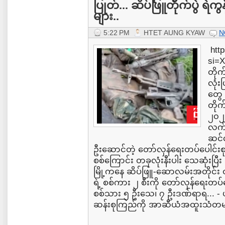
ပြုတ်... ဆိပ်ဖြူတိုက်ပွဲ ရဲကွ
များ..
5:22 PM
HTET AUNG KYAW
N
http
si=
တိုက
လုံးပ
တွေ 
တိုက
၂၀၂၆
လက်
ဆင်
ဦးဆောင်တဲ့ တော်လှန်ရေးတပ်ပေါင်းစုက
စစ်ကြောင်း တခုလုံးနီးပါး သေဆုံးပြီး သ
မြို့ကနေ ဆိပ်ဖြူ-ဆောလမ်းအတိုင်း ဝင
ရဲ့ စစ်ကား ၂ စီးကို တော်လှန်ရေးတပ်တ
စစ်သား ၅ ဦးသေ၊ ၇ ဦးဒဏ်ရာရ... - ဖ
ဆန်းစုကြည်ကို အာဆီယံအထူးသံတမန်နဲ့ တ