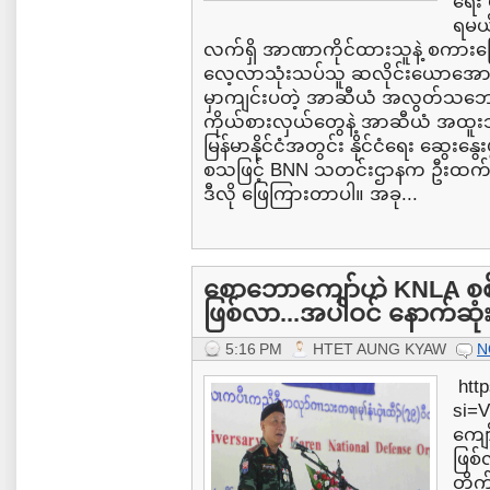
ရေး 
ရမယ်
လက်ရှိ အာဏာကိုင်ထားသူနဲ့ စကားပြောမ
လေ့လာသုံးသပ်သူ ဆလိုင်းယောအေ
မှာကျင်းပတဲ့ အာဆီယံ အလွတ်သဘော
ကိုယ်စားလှယ်တွေနဲ့ အာဆီယံ အထူးသံ
မြန်မာနိုင်ငံအတွင်း နိုင်ငံရေး ဆွေးနွ
စသဖြင့် BNN သတင်းဌာနက ဦးထက်အေ
ဒီလို ဖြေကြားတာပါ။ အခု...
စောဘောကျော်ဟဲ KNLA စစ်ဦ
ဖြစ်လာ...အပါဝင် နောက်ဆုံး
5:16 PM
HTET AUNG KYAW
N
http
si=
ကျော
ဖြစ်
တိုက