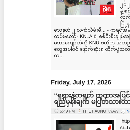
၂၀၂
နဲ့ စ
လက်န
မြို
သေနတ် ၂ လက်သိမ်းမိ... - ကရင်အမ
တပ်မတော်- KNLA ရဲ့ စစ်ဦးစီးချုပ်အဖ
ဘောကျော်ဟဲကို KNU ဗဟိုက အတည်ပြု
တွေအပါဝင် နောက်ဆုံးရ တိုက်ပွဲသတ
တ...
Friday, July 17, 2026
“ရုရှားနဲ့တရုတ် ကူတာအပြင်
ရည်မှန်းချက် မပြတ်သား
5:49 PM
HTET AUNG KYAW
N
http
si=I