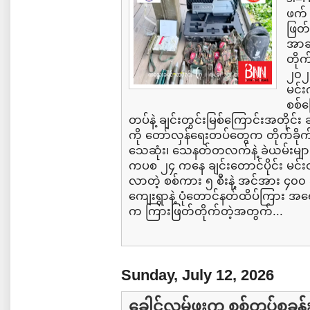
ဖက် 
ဖြတ်
အာဆီ
တိုက
၂၀၂၆
မင်း
စစ်က
တပ်နဲ့ ချင်းတွင်းမြစ်ကြောင်းအတိုင
ကို တော်လှန်ရေးတပ်တွေက တိုက်ခို
သေဆုံး၊ သေနတ်တလက်နဲ့ ခဲယမ်းများစွာ
ကပစ ၂၄ ကနေ ချင်းတောင်ပိုင်း မင်
လာတဲ့ စစ်ကား ၅ စီးနဲ့ အင်အား ၄၀၀ ခ
ကျေးရွာနဲ့ ပုံတောင်နတ်ထိပ်ကြား အ
က ကြားဖြတ်တိုက်တဲ့အတွက်...
Sunday, July 12, 2026
ခေါင်လမ်ဖူးက စစ်တပ်စခန်း K