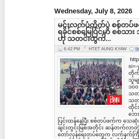
Wednesday, July 8, 2026
မင်းလက်ပံတိုက်ပွဲ စစ်တပ်
ရခိုင်စစ်မြေပြင်မှာ စစ်သ
ဟု သတင်းထွက်...
6:42 PM
HTET AUNG KYAW
N
http
si=
တိုက
သူမျ
၁၀၀
သတင်
သတင်
ထိုင
ဘေးရ
ပြင်းထန်နေပြီး စစ်တပ်ဖက်က သေဆုံးသူ
ချင်းတွင်းမြစ်အတိုင်း ဆန်တက်လာတဲ့
တော်လှန်ရေးတပ်တွေက လက်နက်ကြီးတွေ