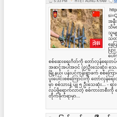
5:33 PM
HTET AUNG KYAW
N
htt
si=
အနီ
သိမ်
သူမျ
သတင်
နေပြ
ပြား
ပေါ်က
စစ်ဆေးရေးဂိတ်ကို တော်လှန်ရေးတပ်တွ
အဆင့်အပါအဝင် (၉)ဦးသေဆုံး၊ သေနတ်
မြို့နယ်၊ ပန်းပင်ကုန်းရွာဖက် စစ်ကြောင
ပူးပေါင်းစစ်ကြောင်းကို တော်လှန်ရေး
မှာ စစ်သားနဲ့ ပျု ၅ ဦးသေဆုံး... - ရ
လုပ်ဖို့ရောက်လာတဲ့ စစ်ကားတစီးကို 
တိုက်ခိုက်ရာမှာ...