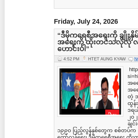
Friday, July 24, 2026
“ဒီမိုကရေစီအရေးကို ချိုးနှိမ်န
အရေးကို ထိုးတင်သလိုလို လု
ဟောင်းပါ”
4:52 PM
HTET AUNG KYAW
N
htt
si=
အရေးက
အရေး
တဲ့ 
ထွန်
ဒရယ်
၂၀၂၆
ချင်
၁၉၉၀ ပြည့်လွန်နှစ်တွေက စစ်တပ်က လု
တော်လှန်ရေး၊ ဒီမိုကရေစီအရေး တိုးတက်မှ