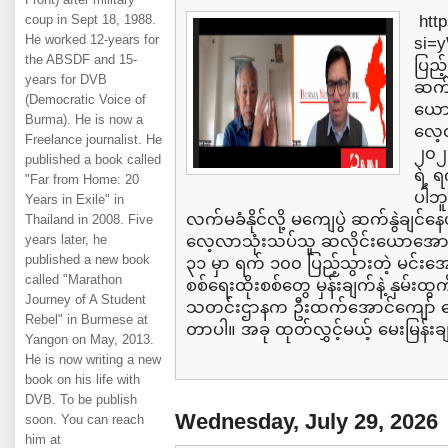
coup in Sept 18, 1988.
http
He worked 12-years for
si=
the ABSDF and 15-
ပြည့
years for DVB
ဆက်န
(Democratic Voice of
ယောအ
Burma). He is now a
လေ့လ
Freelance journalist. He
၂၀၂၆)
published a book called
ရဲ့ 
"Far from Home: 20
ပါဘူ
Years in Exile" in
လက်မခံနိုင်လို့ မကျေပွဲ ဆက်နွဲချင်နေပု
Thailand in 2008. Five
years later, he
လေ့လာသုံးသပ်သူ ဆလိုင်းယောအောင်က
published a new book
၃၁ မှာ ရက် ၁၀၀ ပြည့်သွားတဲ့ မင်းအောင်လှ
called "Marathon
စစ်ရေးထိုးစစ်တွေ မှန်းချက်နဲ့ နှမ်းထ
Journey of A Student
သတင်းဌာနက ဦးထက်အောင်ကျော် မေးမ
Rebel" in Burmese at
တာပါ။ အခု ထုတ်လွှင့်မယ့် မေးမြန်းချက
Yangon on May, 2013.
He is now writing a new
book on his life with
DVB. To be publish
Wednesday, July 29, 2026
soon. You can reach
him at