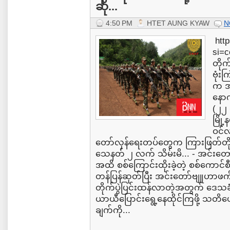
ဆို...
4:50 PM
HTET AUNG KYAW
N
http
si=
တိုက
ဗုံး
က အ
နောက
(၂၂ 
မြို့
ဝင်လ
တော်လှန်ရေးတပ်တွေက ကြားဖြတ်တိုက
သေနတ် ၂ လက် သိမ်းမိ... - အင်းတော်မြိ
အထိ စစ်ကြောင်းထိုးခဲ့တဲ့ စစ်ကောင်စ
တန်ပြန်ဆုတ်ပြီး အင်းတော်ဗျူဟာဖက် ပ
တိုက်ပွဲပြင်းထန်လာတဲ့အတွက် ဒေသ
ယာယီပြောင်းရွေ့နေထိုင်ကြဖို့ သတိ
ချက်ကို...