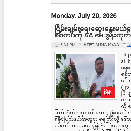
Monday, July 20, 2026
ငြိမ်းချမ်းရေးဆွေးနွေးမယ်ပြေ
စစ်တပ်ကို AA မေးခွန်းထုတ်
5:31 PM
HTET AUNG KYAW
N
http
si=b
ရေးဆ
စစ်တ
ဝင် 
(၂၁ 
မြို
ထွက်
ကို
ဖြတ်တိုက်ရာမှာ စစ်သား ၄ ဦးသေပြီ
ရခိုင်ပြည်နယ်အတွင်း ရေကြီးလို့ ဒေ
စစ်တပ်က လေယာဉ်နဲ့ ဗုံးကြဲတဲ့အတွက် မအ