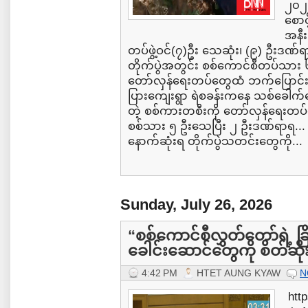
၂၀၂၆
စောင
အနီး
တပ်ဖွဲ့ဝင်(၇)ဦး သေဆုံး၊ (၉) ဦးဒဏ်ရ
တိုက်ပွဲအတွင်း စစ်ကောင်စီတပ်သား
တော်လှန်ရေးတပ်တွေထံ ဘက်ပြောင်းခိုလ
ပြားကျေးရွာ ရဲစခန်းကနေ သစ်ခေါ
တဲ့ စစ်ကားတစီးကို တော်လှန်ရေးတပ
စစ်သား ၅ ဦးသေပြီး ၂ ဦးဒဏ်ရာရ...
နောက်ဆုံးရ တိုက်ပွဲသတင်းတွေကို...
Sunday, July 26, 2026
“စစ်ကောင်စီလွှတ်တော်ရဲ့ ခ
ခေါင်းဆောင်တွေကို စိတ်ဆ
4:42 PM
HTET AUNG KYAW
N
http