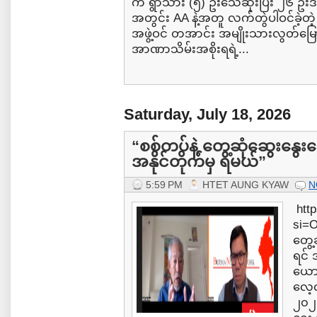
က ရွာသား (၅) ဦးသေဆုံးပြီး ၂၆ ဦး
အတွင်း AA နဲ့အတူ လက်တွဲပါဝင်ခဲ့တဲ့
အဖွဲ့ဝင် တအာင်း အမျိုးသားလွတ်မ
အာဏာသိမ်းအစိုးရရဲ့...
Saturday, July 18, 2026
“စစ်တပ်နဲ့ တွေ့ဆုံဆွေးနွေး
အနိုင်တိုက်မှ ရမယ်”
5:59 PM
HTET AUNG KYAW
N
http
si=
တွေ့
ရင် 
ယောအ
လေ့လ
၂၀၂၆