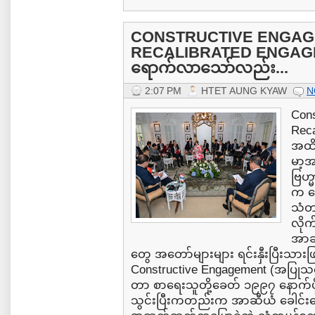
CONSTRUCTIVE ENGAGE
RECALIBRATED ENGAG
ရောက်လာသော်လည်း...
2:07 PM
HTET AUNG KYAW
N
Cons
Reca
အထိ
မာ့
ဗြဟ္
က ခေ
သံတ
လိုက
အာဆ
တွေ အတော်များများ ရင်းနှီးပြီးသာ
Constructive Engagement (အပြု
တာ စာရေးသူတို့ခေတ် ၁၉၉၇ နောက်ပို
သွင်းပြီးကတည်းက အာဆီယံ ခေါင်းဆော