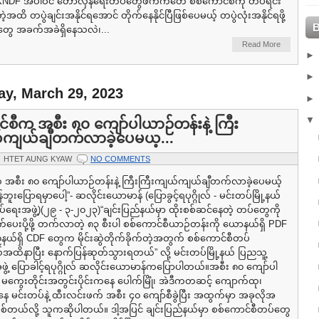
NDF အပါဝင် တော်လှန်ရေးတပ်တွေဖက်ကတေ စစ်ကောင်စီကို တပ်ရင်း
အထိ တပွဲချင်းအနိုင်ရအောင် တိုက်နေနိုင်ပြီဖြစ်ပေမယ့် တပွဲလုံးအနိုင်ရဖို့
ွေ အခက်အခဲရှိနေသလဲ၊...
Read More
y, March 29, 2023
်စီက အစီး ၈၀ ကျော်ပါယာဉ်တန်းနဲ့ ကြီး
်ကျယ်ချီတက်လာခဲ့ပေမယ့...
HTET AUNG KYAW
NO COMMENTS
 အစီး ၈၀ ကျော်ပါယာဉ်တန်းနဲ့ ကြီးကြီးကျယ်ကျယ်ချီတက်လာခဲ့ပေမယ့်
းပြောရမှာပေါ့”- ဆလိုင်းယောမာန် (ပြောခွင့်ရပုဂ္ဂိုလ် - မင်းတပ်မြို့နယ်
ုပ်ရေးအဖွဲ့)(၂၉ - ၃-၂၀၂၃)“ချင်းပြည်နယ်မှာ ထိုးစစ်ဆင်နေတဲ့ တပ်တွေကို
က်ပေးပို့ဖို့ တက်လာတဲ့ ၈၃ စီးပါ စစ်ကောင်စီယာဉ်တန်းကို ယောနယ်ရှိ PDF
်နယ်ရှိ CDF တွေက မိုင်းဆွဲတိုက်ခိုက်တဲ့အတွက် စစ်ကောင်စီတပ်
ိနာပြီး နောက်ပြန်ဆုတ်သွားရတယ်” လို့ မင်းတပ်မြို့နယ် ပြညသူ့
ဖွဲ့ ပြောခါင့်ရပုဂ္ဂိုလ် ဆလိုင်းယောမာန်ကပြောပါတယ်။အစီး ၈၀ ကျော်ပါ
ကွေးတိုင်းအတွင်းပိုင်းကနေ ပေါက်မြိုံ၊ အဲဒီကတဆင့် ကျောက်ထု၊
မင်းတပ်နဲ့ ထီးလင်းဖက် အစီး ၄၀ ကျော်စီခွဲပြီး အထွက်မှာ အခုလိုအ
စ်တယ်လို့ သူကဆိုပါတယ်။ ဒါ့အပြင် ချင်းပြည်နယ်မှာ စစ်ကောင်စီတပ်တွေ