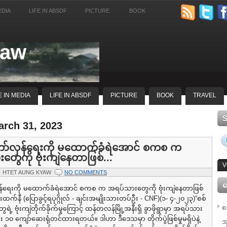
EDIA
LIFE IN ABSDF
PICTURE.
BOOK
yaw
E IN MEDIA
LIFE IN ABSDF
PICTURE
BOOK
TRAVEL
arch 31, 2023
ော်လှန်ရေးကို မထောက်ခံရဲအောင် စကစ က
ွေကို ဗုံးကျဲနေတာဖြစ်...
V
HTET AUNG KYAW
NO COMMENTS
ေ
ှန်ရေးကို မထောက်ခံရဲအောင် စကစ က အရပ်သားတွေကို ဗုံးကျဲနေတာဖြစ်
ထက်နီ (ပြောခွင့်ရပုဂ္ဂိုလ် - ချင်းအမျိုးသားတပ်ဦး - CNF)(၁- ၄-၂၀၂၃)“စစ်
စ
ဲ့ ဗုံးကျဲတိုက်ခိုက်မှုကြောင့် ထန်တလန်မြို့အနီးရှိ ခွာဖိုရွာမှာ အရပ်သား
း ၁၀ ကျော်ဆေးရုံတင်ထားရတယ်။ ဒါဟာ ဒီဒေသမှာ တိုက်ပွဲဖြစ်မှုမရှိပဲနဲ့
အ