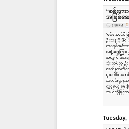
“စစ်ကောင
အဖြစ်ဆော
1:56 PM
“စစ်ကောင်စီဖ
ဦးသန်းစိုးနိုင
ကရေစီအင်အားစ
အဖွဲ့တွေကြား
အတွက် ဒီအချက
သုံးသပ်သူ ဦးသ
လက်နက်ကိုင်အဖ
ပူးပေါင်းဆော
သတင်းဌာနက ဦ
လွှင့်မယ့် မေး
ဘယ်လိုမြှင့်တ
Tuesday,