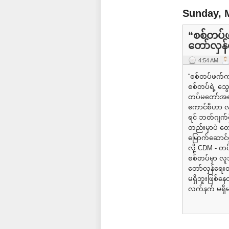
Sunday, 
“စစ်တပ်
တော်လှန
4:54 AM
“စစ်တပ်ဖက်က
စစ်တပ်ရဲ့ သွေ
တပ်မတော်အရာရှ
ကောင်စီဟာ လက
ရင် ဘတ်ဂျက်
တည်းမှာပဲ တေ
မြောက်ဆောင်
လို့ CDM - တ
စစ်တပ်မှာ လ
တော်လှန်ရေး
မရှိဘူးဖြစ်
လက်နက် မရှိမ