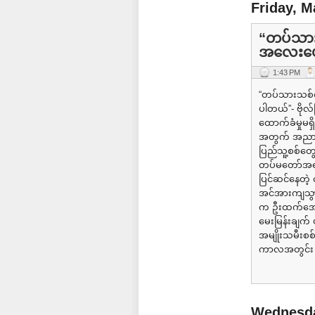
Friday, M
“တပ်သားသ
အလေးပေး
1:43 PM
“တပ်သားသစ်စု
ပါတယ်”- ဗိုလ
ထောက်ခံမှုမရ
အတွက် အညာဖ
ပြည်သူ့စစ်တွ
တပ်မတော်အရာရ
ပြင်ဆင်နေတဲ့
အင်အားကျသွာ
က ဦးထက်အောင်
မေးမြန်းချက်
အမျိုးသမီးစစ
ကာလအတွင်း ကျ
Wednesda