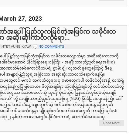
March 27, 2023
ာ်အပေါ် ပြည်သူကမြင်တဲ့အမြင်က သမိုင်းတ
ာ အဆိုးဆုံးကာလကိုရော...
HTET AUNG KYAW
NO COMMENTS
ေါ် ပြည်သူကမြင်တဲ့အမြင်က သမိုင်းတလျောက်မှာ အဆိုးဆုံးကာလကို
ဒေါ်ဇင်မာအောင် (နိုင်ငံခြားရေးဝန်ကြီး - အမျိုးသားညီညွတ်ရေးအစိုးရ)
ာဏာသိမ်းစစ်ကောင်စီတပ်ရဲ့ ရွာမီးရှို့၊ လူသတ်မှုတွေကြောင့် ဒီနေ့
ါ် အများပြည်သူရဲ့အမြင်ဟာ အဆိုးဆုံးကာလကိုရောက်နေပြီ။
းတပ်တွေတင် မကပဲ တကယ်လူများစု ဗမာတွေကပါ တနိုင်ငံလုံးအနှံ့ လက်ရှိ
်လှန်နေကြပြီဖြစ်တယ်။ ဒီလိုအချိန်မှာ တိုင်းပြည်ချစ်လို့ တပ်ထဲဝင်တယ်လို့
ဗိုလ်တွေဟာ ဒီတပ်မတော်ကို သူတို့ကိုယ်တိုင် ပြန်တော်လှန်ရမယ့်အချိန်
်တယ်” လို့ အမျိုးသားညီညွတ်ရေးအစိုးရ (NUG) နိုင်ငံခြားရေးဝန်ကြီး ဒေါ်
ြောပါတယ်။ဒီနေ့ ကျရောက်တဲ့ ဖက်ဆစ်တော်လှန်ရေးနေ့ သို့မဟုတ်
အခေါ် တပ်မတော်နေ့မှာ မျိုးချစ်တပ်မတော်သားတွေကို ဘာပြောချင်လဲ၊
်ရေး ၂ နှစ်တာကာလအတွင်း နိုင်ငံတကာရဲ့ ထောက်ခံအားပေးမှု...
Read More