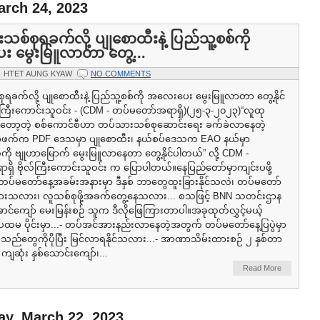
arch 24, 2023
စ်စုရခက်လို့ ပျုစောထီးနဲ့ ပြည်သူ့စစ်ကို
 မွေးမြူလာတာ တွေ့...
HTET AUNG KYAW
NO COMMENTS
ရခက်လို့ ပျုစောထီးနဲ့ ပြည်သူ့စစ်ကို အလေးပေး မွေးမြူလာတာ တွေ့နိုင်
်ကြီးကောင်းသူဝင်း - (CDM - တပ်မတော်အရာရှိ)(၂၅-၃-၂၀၂၃)“လူထု
ှိတော့တဲ့ စစ်ကောင်စီဟာ တပ်သားသစ်စုဆောင်းရေး ခက်ခဲလာနေတဲ့
က်က PDF ဒေသမှာ ပျုစောထီး၊ နယ်စပ်ဒေသက EAO နယ်မှာ
ေကို ဗျုဟာမြောက် မွေးမြူလာနေတာ တွေ့နိုင်ပါတယ်” လို့ CDM -
ှိ ဗိုလ်ကြီးကောင်းသူဝင်း က ပြောပါတယ်။နေပြည်တော်မှာကျင်းပဖို့
 တပ်မတော်နေ့အခမ်းအနားမှာ ဒီနှစ် ဘာတွေထူးခြားနိုင်သလဲ၊ တပ်မတော်
းသလား၊ လူသစ်စုဖို့အခက်တွေ့နေသလား... စသဖြင့် BNN သတင်းဌာန
ကျော် မေးမြန်းစဉ် သူက ဒီလိုဖြေကြားတာပါ။အခုထုတ်လွှင့်မယ့်
 ပထမ ပိုင်းမှာ...- တပ်အင်အားနည်းလာနေတဲ့အတွက် တပ်မတော်နေ့ပြပွဲမှာ
်သည်တွေကိုပိုပြီး မြင်လာရနိုင်သလား...- အာဏာသိမ်းထားစဉ် ၂ နှစ်တာ
ဆုံး နှစ်သောင်းကျော်၊...
Read More
y, March 22, 2023