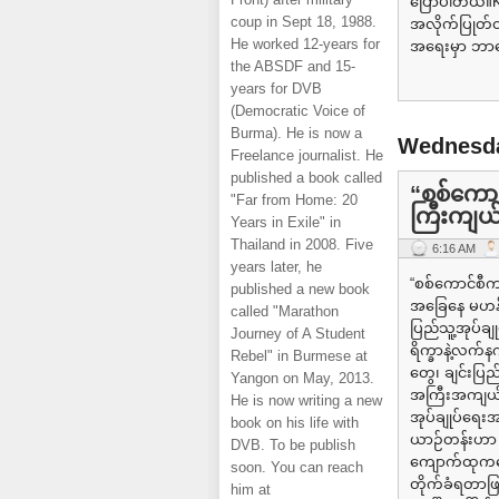
ပြောပါတယ်။K
coup in Sept 18, 1988.
အလိုက်ပြုတ်တဲ့
He worked 12-years for
အရေးမှာ ဘာတ
the ABSDF and 15-
years for DVB
(Democratic Voice of
Burma). He is now a
Wednesda
Freelance journalist. He
published a book called
“စစ်ကောင
"Far from Home: 20
ကြီးကျယ
Years in Exile" in
Thailand in 2008. Five
6:16 AM
years later, he
“စစ်ကောင်စီက
published a new book
အခြေနေ မဟန်ဘူ
called "Marathon
ပြည်သူ့အုပ်ချ
Journey of A Student
ရိက္ခာနဲ့လက်န
Rebel" in Burmese at
တွေ၊ ချင်းပြည
Yangon on May, 2013.
အကြီးအကျယ်အထ
He is now writing a new
အုပ်ချုပ်ရေးအ
book on his life with
ယာဉ်တန်းဟာ မ
DVB. To be publish
ကျောက်ထုကနေ 
soon. You can reach
တိုက်ခံရတာဖြ
him at