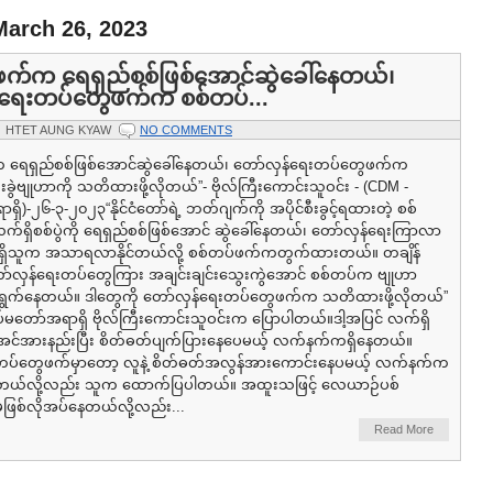
March 26, 2023
ဖက်က ရေရှည်စစ်ဖြစ်အောင်ဆွဲခေါ်နေတယ်၊
်ရေးတပ်တွေဖက်က စစ်တပ်...
HTET AUNG KYAW
NO COMMENTS
 ရေရှည်စစ်ဖြစ်အောင်ဆွဲခေါ်နေတယ်၊ တော်လှန်ရေးတပ်တွေဖက်က
းခွဲဗျုဟာကို သတိထားဖို့လိုတယ်”- ဗိုလ်ကြီးကောင်းသူဝင်း - (CDM -
ိ)-၂၆-၃-၂၀၂၃“နိုင်ငံတော်ရဲ့ ဘတ်ဂျက်ကို အပိုင်စီးခွင့်ရထားတဲ့ စစ်
်ရှိစစ်ပွဲကို ရေရှည်စစ်ဖြစ်အောင် ဆွဲခေါ်နေတယ်၊ တော်လှန်ရေးကြာလာ
ရှိသူက အသာရလာနိုင်တယ်လို့ စစ်တပ်ဖက်ကတွက်ထားတယ်။ တချိန်
ာ်လှန်ရေးတပ်တွေကြား အချင်းချင်းသွေးကွဲအောင် စစ်တပ်က ဗျုဟာ
ရွက်နေတယ်။ ဒါတွေကို တော်လှန်ရေးတပ်တွေဖက်က သတိထားဖို့လိုတယ်”
ပ်မတော်အရာရှိ ဗိုလ်ကြီးကောင်းသူဝင်းက ပြောပါတယ်။ဒါ့အပြင် လက်ရှိ
ူအင်အားနည်းပြီး စိတ်ဓတ်ပျက်ပြားနေပေမယ့် လက်နက်ကရှိနေတယ်။
တပ်တွေဖက်မှာတော့ လူနဲ့ စိတ်ဓတ်အလွန်အားကောင်းနေပမယ့် လက်နက်က
နေတယ်လို့လည်း သူက ထောက်ပြပါတယ်။ အထူးသဖြင့် လေယာဉ်ပစ်
ဖြစ်လိုအပ်နေတယ်လို့လည်း...
Read More