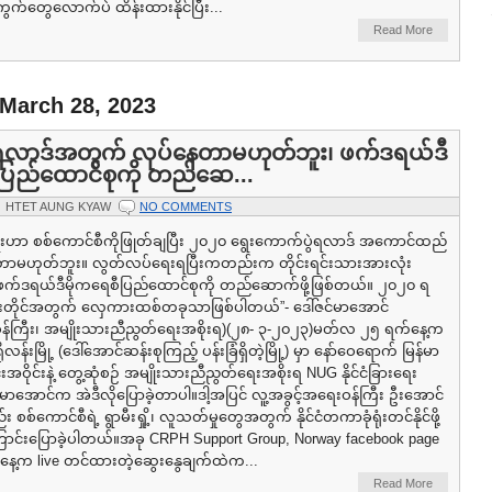
်ကွက်တွေလောက်ပဲ ထိန်းထားနိုင်ပြီး...
Read More
 March 28, 2023
လာဒ်အတွက် လုပ်နေတာမဟုတ်ဘူး၊ ဖက်ဒရယ်ဒီ
ီပြည်ထောင်စုကို တည်ဆေ...
HTET AUNG KYAW
NO COMMENTS
ေးဟာ စစ်ကောင်စီကိုဖြုတ်ချပြီး ၂၀၂၀ ရွေးကောက်ပွဲရလာဒ် အကောင်ထည်
်နေတာမဟုတ်ဘူး။ လွတ်လပ်ရေးရပြီးကတည်းက တိုင်းရင်းသားအားလုံး
ဖက်ဒရယ်ဒီမိုကရေစီပြည်ထောင်စုကို တည်ဆောက်ဖို့ဖြစ်တယ်။ ၂၀၂၀ ရ
်းတိုင်အတွက် လှေကားထစ်တခုသာဖြစ်ပါတယ်”- ဒေါ်ဇင်မာအောင်
ရေးဝန်ကြီး၊ အမျိုးသားညီညွတ်ရေးအစိုးရ)(၂၈- ၃-၂၀၂၃)မတ်လ ၂၅ ရက်နေ့က
ရိုလန်းမြို့ (ဒေါ်အောင်ဆန်းစုကြည့် ပန်းခြံရှိတဲ့မြို့) မှာ နော်ဝေရောက် မြန်မာ
းအဝိုင်းနဲ့ တွေ့ဆုံစဉ် အမျိုးသားညီညွတ်ရေးအစိုးရ NUG နိုင်ငံခြားရေး
င်မာအောင်က အဲဒီလိုပြောခဲ့တာပါ။ဒါ့အပြင် လူ့အခွင့်အရေးဝန်ကြီး ဦးအောင်
 စစ်ကောင်စီရဲ့ ရွာမီးရှို့၊ လူသတ်မှုတွေအတွက် နိုင်ငံတကာခုံရုံးတင်နိုင်ဖို့
ောင်းပြောခဲ့ပါတယ်။အခု CRPH Support Group, Norway facebook page
ေ့က live တင်ထားတဲ့ဆွေးနွေချက်ထဲက...
Read More