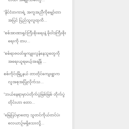
“နိုင်ငံတကာရဲ့ အကူအညီကိုမျှော်တာ
အပြင် ပြည်သူလူထုကိ...
“စစ်အာဏာရှင်ကြီးစိုးရေးနဲ့ ဖိုဝါဒကြီးစိုး
ရေးကို တပ...
“စစ်ရာဇဝတ်မှုကျုးလွန်နေသူတွေကို
အရေးယူရမယ့်အချိန် ...
စစ်ကိုင်းမြို့နယ် တာတိုင်ကျေးရွာက
လူအစုအပြုံလိုက်သ...
“ဘယ်နေရာမှာပဲတိုက်ပွဲဖြစ်ဖြစ် တိုက်ပွဲ
တိုင်းဟာ တော...
“မြေပြင်မှာတော့ သူတင်ကိုယ်တင်ပဲ၊
လေယာဉ်မရှိသေးလို့...