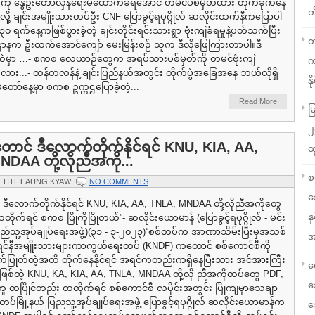
ို နွေဦးတော်လှန်ရေးမထောက်ခံရဲအောင် တမင်ပစ်မှတ်ထား တိုက်ခိုက်နေ
တ
ု့ ချင်းအမျိုးသားတပ်ဦး CNF ပြောခွင့်ရပုဂ္ဂိုလ် ဆလိုင်းထက်နီကပြောပါ
က်နေ့ကဖြစ်ပွားခဲ့တဲ့ ချင်းတိုင်းရင်းသားရွာ ဗုံးကျဲခံရမှုနဲ့ပတ်သက်ပြီး
တ
နက ဦးထက်အောင်ကျော် မေးမြန်းစဉ် သူက ဒီလိုဖြေကြားတာပါ။ဒီ
်ထဲမှာ …- စကစ လေယာဉ်တွေက အရပ်သားပစ်မှတ်ကို တမင်ဗုံးကျဲ
က
ြီလား...- ထန်တလန်နဲ့ ချင်းပြည်နယ်အတွင်း တိုက်ပွဲအခြေအနေ ဘယ်လိုရှိ
နို
တော်နေ့မှာ စကစ ဥက္ကဌပြောခဲ့တဲ့...
Read More
မ
၂
ာင် ဒီလောက်တိုက်နိုင်ရင် KNU, KIA, AA,
ထ
DAA တို့လိုညီအကို...
စ
HTET AUNG KYAW
NO COMMENTS
သ
ဒီလောက်တိုက်နိုင်ရင် KNU, KIA, AA, TNLA, MNDAA တို့လိုညီအကိုတွေ
န
ိုက်ရင် စကစ ပြိုကိုပြိုတယ်”- ဆလိုင်းယောမာန် (ပြောခွင့်ရပုဂ္ဂိုလ် - မင်း
ပြည်သူ့အုပ်ချုပ်ရေးအဖွဲ့)(၃၁ - ၃-၂၀၂၃)“စစ်တပ်က အာဏာသိမ်းပြီးမှအသစ်
အ
ရင်နီအမျိုးသားများကာကွယ်ရေးတပ် (KNDF) ကတောင် စစ်ကောင်စီကို
်ပြုတ်တဲ့အထိ တိုက်နေနိုင်ရင် အရင်ကတည်းကရှိနေပြီးသား အင်အားကြီး
လ
စ်တဲ့ KNU, KA, KIA, AA, TNLA, MNDAA တို့လို ညီအကိုတပ်တွေ PDF,
သ
ူ တပြိုင်တည်း ထတိုက်ရင် စစ်ကောင်စီ လပိုင်းအတွင်း ပြိုကျမှာသေချာ
တပ်မြို့နယ် ပြညသူ့အုပ်ချုပ်ရေးအဖွဲ့ ပြောခွင့်ရပုဂ္ဂိုလ် ဆလိုင်းယောမာန်က
သ