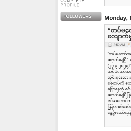
COMPLETE
PROFILE
FOLLOWERS
Monday, 
“တပ်မတေ
လျောက်မှ
2:52 AM
“တပ်မတော်အပ
ရောက်နေပြီ”- 
(၂၇-၃-၂၀၂၃)“အ
တပ်မတော်အပေ
တိုင်းရင်းသာ
စစ်တပ်ကို တော
ပြောနေတဲ့ စစ်
ရောက်နေပြီဖြစ
ဇင်မာအောင်ကပ
မြန်မာစစ်တပ်
နွေဦးတော်လှန