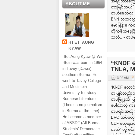
အရပ်သားတွေက
ABOUT ME
တာဖြစ်တယ်” လိ
တယ်။မတ်လ ၃၀ ရ
BNN သတင်းဌာ
မေးမြန်းချက
တိုက်ခိုက်နေပ
သလဲ...- တပ်မ
HTET AUNG
KYAW
Htet Aung Kyaw @ Win
“KNDF တေ
Htein was born in 1964
TNLA, MN
in Tavoy (Dawei),
southern Burma. He
3:02 AM
went to Tavoy College
and Moulmein
“KNDF တောင် 
University for study
တပြိုင်တည်းထတ
Burmese Literature.
တပ်မြို့နယ် 
(There is no journalism
ပေါ်လာတဲ့ က
in Burma at the time).
တပ်ရင်းအလိုက
He became a member
ERO တပ်တွေဖြ
of ABSDF (All Burma
CDF တွေနဲ့အတ
Students' Democratic
တယ်” လို့ မင်း
Front) after military