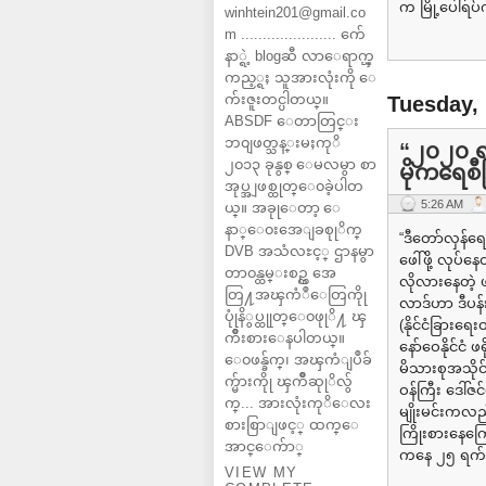
က မြို့ပေါ်ရပ
winhtein201@gmail.co
m ...................... က်ေ
နာ္ရဲ့ blogဆီ လာေရာက္ၾ
ကည့္ရႈ သူအားလုံးကို ေ
က်းဇူးတင္ပါတယ္။
Tuesday,
ABSDF ေတာတြင္း
ဘ၀ျဖတ္သန္းမႈကုိ
“၂၀၂၀ ရ
၂၀၁၃ ခုနွစ္ ေမလမွာ စာ
မိုကရေစ
အုပ္အျဖစ္ထုတ္ေ၀ခဲ့ပါတ
5:26 AM
ယ္။ အခုုေတာ့ ေ
နာ္ေ၀းအေျခစုုိက္
“ဒီတော်လှန်ရ
DVB အသံလႊင့္ ဌာနမွာ
ဖေါ်ဖို့ လုပ
တာ၀န္ထမ္းစဥ္က အေ
လိုလားနေတဲ့ 
တြ႔အၾကံဳေတြကိုု
လာဒ်ဟာ ဒီပန
ပုုံနိွပ္ထုုတ္ေ၀ဖုုိ႔ ၾ
(နိုင်ငံခြား
ကိဳးစားေနပါတယ္။
နော်ဝေနိုင်ငံ ဖ
ေ၀ဖန္ခ်က္၊ အၾကံျပဳခ်
မိသားစုအသိုင်
က္မ်ားကိုု ၾကိဳဆုုိလ်ွ
ဝန်ကြီး ဒေါ်ဇ
က္... အားလုံးကုိေလး
မျိုးမင်းကလည်း
စားစြာျဖင့္ ထက္ေ
ကြိုးစားနေကြ
အာင္ေက်ာ္
ကနေ ၂၅ ရက်န
VIEW MY