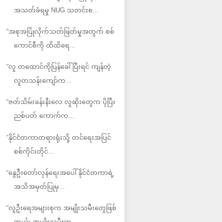
အသတ်ခံရမှု NUG သတင်းစ...
“အစုအပြုံလိုက်သတ်ဖြတ်မှုအတွက် စစ်
ကောင်စီကို ထိထိရေ...
“လူ တထောင်ကိုပြန်ခေါ်ပြီးရင် ကျန်တဲ့
လူတသန်းကျော်က...
“ဇတ်သိမ်းခန်းနီးလေ လူဆိုးတွေက ပိုပြီး
ညစ်ပတ် ကောက်က...
“နိုင်ငံတကာတရားရုံးသို့ တင်ရေးအပြင်
စစ်ကိုင်းတိုင်...
“နွေဦးတော်လှန်ရေးအပေါ် နိုင်ငံတကာရဲ့
အသိအမှတ်ပြုမှ...
“လူဦးရေအများစုက အမျိုးသမီးတွေဖြစ်
တယ်၊ အမျိုးသမီးတွ...