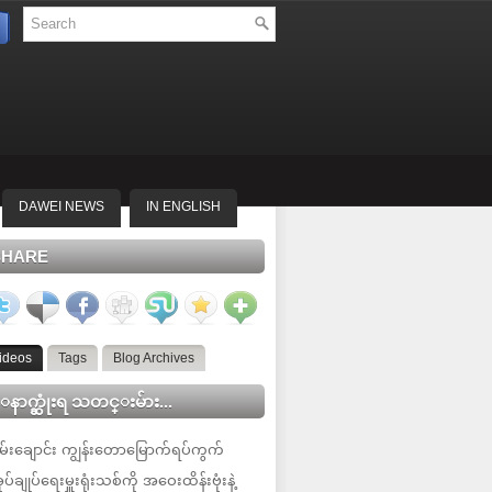
DAWEI NEWS
IN ENGLISH
SHARE
ideos
Tags
Blog Archives
နာက္ဆုံးရ သတင္းမ်ား...
မ်းချောင်း ကျွန်းတောမြောက်ရပ်ကွက်
ုပ်ချုပ်ရေးမှူးရုံးသစ်ကို အဝေးထိန်းဗုံးနဲ့