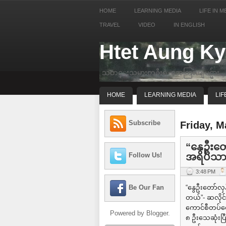
HOME
LEARNING MEDIA
LIFE IN M
TRAVEL
VIDEO
IN ENGLISH
Htet Aung K
သတင္းသမားတဦးရဲ့ အေတြးအျမင္မ်ား
HOME
LEARNING MEDIA
LIF
Subscribe
Friday, M
“နွေဦးတ
အရပ်သားတ
Follow Us!
3:48 PM
“နွေဦးတော်လ
Be Our Fan
တယ်”- ဆလိုင်း
ကောင်စီတပ်တွေရ
Powered by
Blogger
.
၈ ဦးသေဆုံးပြီ