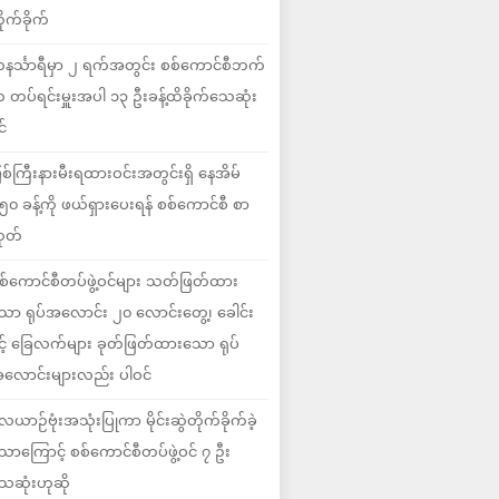
ိုက်ခိုက်
နင်္သာရီမှာ ၂ ရက်အတွင်း စစ်ကောင်စီဘက်
 တပ်ရင်းမှူးအပါ ၁၃ ဦးခန့်ထိခိုက်သေဆုံး
င်
ြစ်ကြီးနားမီးရထားဝင်းအတွင်းရှိ နေအိမ်
၅၀ ခန့်ကို ဖယ်ရှားပေးရန် စစ်ကောင်စီ စာ
ုတ်
စ်ကောင်စီတပ်ဖွဲ့ဝင်များ သတ်ဖြတ်ထား
ော ရုပ်အလောင်း ၂၀ လောင်းတွေ့၊ ခေါင်း
ှင့် ခြေလက်များ ခုတ်ဖြတ်ထားသော ရုပ်
လောင်းများလည်း ပါဝင်
ေယာဉ်ဗုံးအသုံးပြုကာ မိုင်းဆွဲတိုက်ခိုက်ခဲ့
ောကြောင့် စစ်ကောင်စီတပ်ဖွဲ့ဝင် ၇ ဦး
ေဆုံးဟုဆို