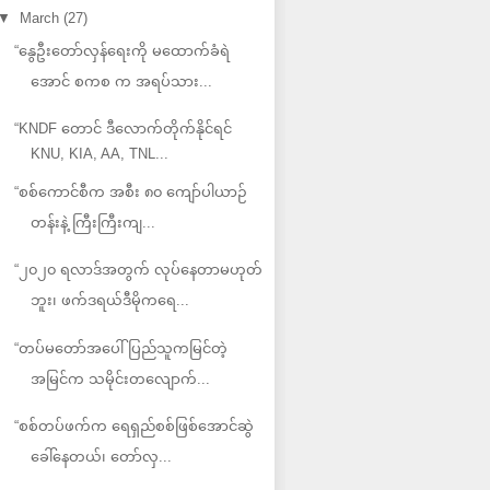
▼
March
(27)
“နွေဦးတော်လှန်ရေးကို မထောက်ခံရဲ
အောင် စကစ က အရပ်သား...
“KNDF တောင် ဒီလောက်တိုက်နိုင်ရင်
KNU, KIA, AA, TNL...
“စစ်ကောင်စီက အစီး ၈၀ ကျော်ပါယာဉ်
တန်းနဲ့ ကြီးကြီးကျ...
“၂၀၂၀ ရလာဒ်အတွက် လုပ်နေတာမဟုတ်
ဘူး၊ ဖက်ဒရယ်ဒီမိုကရေ...
“တပ်မတော်အပေါ် ပြည်သူကမြင်တဲ့
အမြင်က သမိုင်းတလျောက်...
“စစ်တပ်ဖက်က ရေရှည်စစ်ဖြစ်အောင်ဆွဲ
ခေါ်နေတယ်၊ တော်လှ...