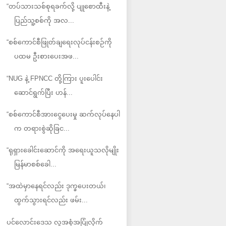
“တပ်သားသစ်စုရခက်လို့ ပျုစောထီးနဲ့
ပြည်သူ့စစ်ကို အလ...
“စစ်ကောင်စီဖြုတ်ချရေးလုပ်ငန်းစဉ်ကို
ပထမ ဦးစားပေးအဖ...
“NUG နဲ့ FPNCC တို့ကြား ပူးပေါင်း
ဆောင်ရွက်ပြီး ဟန်...
“စစ်ကောင်စီအားငွေပေးမှု ဆက်လုပ်နေပါ
က တရားစွဲဆိုခြင...
“ရုရှားခေါင်းဆောင်ကို အရေးယူသလိုမျိုး
မြန်မာစစ်ခေါ...
“အထဲမှာနေရင်လည်း ဒုက္ခပေးတယ်၊
ထွက်သွားရင်လည်း ဖမ်း...
ပင်လောင်းဒေသ လူအစုံအပြုံလိုက်