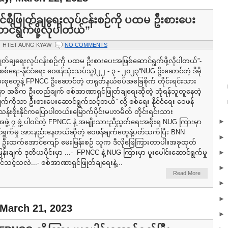
်စီဖြုတ်ချရေးလုပ်ငန်းစဉ်ကို ပထမ ဦးစားပေး
င်ရွက်ဖို့လိုပါတယ်”
HTET AUNG KYAW
NO COMMENTS
ြုတ်ချရေးလုပ်ငန်းစဉ်ကို ပထမ ဦးစားပေးအဖြစ်ဆောင်ရွက်ဖို့လိုပါတယ်”-
် (စစ်ရေး-နိုင်ငံရေး ဝေဖန်သုံးသပ်သူ)၂၂ - ၃ - ၂၀၂၃“NUG ဦးဆောင်တဲ့ ဒီမို
ုတွေနဲ့ FPNCC ဦးဆောင်တဲ့ တရုတ်နယ်စပ်အခြေစိုက် တိုင်းရင်းသား
မှာ အဓိက ဦးတည်ချက် စစ်အာဏာရှင်ဖြုတ်ချရေးဆိုတဲ့ ဘုံရန်သူတူနေတဲ့
်ကိုသာ ဦးစားပေးဆောင်ရွက်သင့်တယ်” လို့ စစ်ရေး နိုင်ငံရေး ဝေဖန်
န်းစိုးနိုင်ကပြောပါတယ်။မြောက်ပိုင်းမဟာမိတ် တိုင်းရင်းသား
ွဲ့ ၇ ဖွဲ့ ပါဝင်တဲ့ FPNCC နဲ့ အမျိုးသားညီညွတ်ရေးအစိုးရ NUG ကြားမှာ
င်ရွက်မှု အားနည်းနေတယ်ဆိုတဲ့ ဝေဖန်ချက်တွေနဲ့ပတ်သက်ပြီး BNN
းထက်အောင်ကျော် မေးမြန်းစဉ် သူက ဒီလိုဖြေကြားတာပါ။အခုထုတ်
မြန်းချက် ဒုတိယပိုင်းမှာ ...- FPNCC နဲ့ NUG ကြားမှာ ပူးပေါင်းဆောင်ရွက်မှု
င်သင့်သလဲ...- စစ်အာဏာရှင်ဖြုတ်ချရေးနဲ့...
Read More
 March 21, 2023