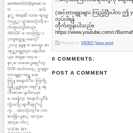
winhtein201@gmail.co
m ...................... က်ေ
(အင်တာဗျူးများ ကြည့်ပြီးပါက ဤ y
နာ္ရဲ့ blogဆီ လာေရာက္ၾ
လုပ်ပါရန်
ကည့္ရႈ သူအားလုံးကို ေ
တိုက်တွန်းပါသည်။
က်းဇူးတင္ပါတယ္။
https://www.youtube.com/c/Burm
ABSDF ေတာတြင္း
ဘ၀ျဖတ္သန္းမႈကုိ
Posted in:
VIDEO
,
View pont
၂၀၁၃ ခုနွစ္ ေမလမွာ စာ
အုပ္အျဖစ္ထုတ္ေ၀ခဲ့ပါတ
ယ္။ အခုုေတာ့ ေ
0 COMMENTS:
နာ္ေ၀းအေျခစုုိက္
DVB အသံလႊင့္ ဌာနမွာ
POST A COMMENT
တာ၀န္ထမ္းစဥ္က အေ
တြ႔အၾကံဳေတြကိုု
ပုုံနိွပ္ထုုတ္ေ၀ဖုုိ႔ ၾ
ကိဳးစားေနပါတယ္။
ေ၀ဖန္ခ်က္၊ အၾကံျပဳခ်
က္မ်ားကိုု ၾကိဳဆုုိလ်ွ
က္... အားလုံးကုိေလး
စားစြာျဖင့္ ထက္ေ
အာင္ေက်ာ္
VIEW MY