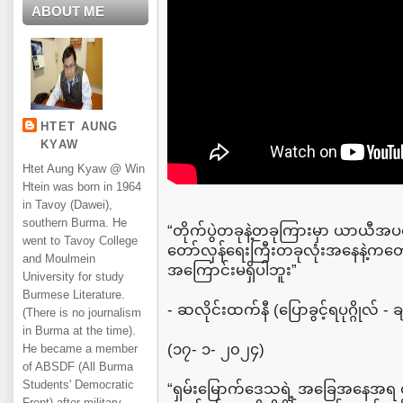
ABOUT ME
HTET AUNG
KYAW
Htet Aung Kyaw @ Win
Htein was born in 1964
in Tavoy (Dawei),
southern Burma. He
“တိုက်ပွဲတခုနဲ့တခုကြားမှာ ယာယီအပစ်
went to Tavoy College
တော်လှန်ရေးကြီးတခုလုံးအနေနဲ့ကတော
and Moulmein
အကြောင်းမရှိပါဘူး”
University for study
Burmese Literature.
- ဆလိုင်းထက်နီ (ပြောခွင့်ရပုဂ္ဂိုလ် 
(There is no journalism
in Burma at the time).
(၁၇- ၁- ၂၀၂၄)
He became a member
of ABSDF (All Burma
Students' Democratic
“ရှမ်းမြောက်ဒေသရဲ့ အခြေအနေအရ တိ
Front) after military