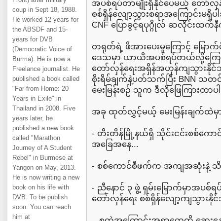
အပစ်ရပ်တာမျိုးရှိနိုင်ပေမယ့် တော်
coup in Sept 18, 1988.
စစ်ရှိန်လျော့သွားစရာအကြောင်းမရှိပါ
He worked 12-years for
CNF ပြောခွင့်ရပုဂ္ဂိုလ် ဆလိုင်းထက
the ABSDF and 15-
years for DVB
တရုတ်ရဲ့ ဖိအားပေးမှုကြောင့် မြောက်ပိ
(Democratic Voice of
ဒေသမှာ ယာယီအပစ်ရပ်တယ်လို့ကြေညာ
Burma). He is now a
တော်လှန်ရေးအရှိန်အဟုန်ကျသွားနိုင်
Freelance journalist. He
စိုးရိမ်ချက်နဲ့ပတ်သက်ပြီး BNN 
published a book called
"Far from Home: 20
မေးမြန်းစဉ် သူက ဒီလိုဖြေကြားတာပါ
Years in Exile" in
Thailand in 2008. Five
အခု ထုတ်လွှင့်မယ့် မေးမြန်းချက်ထဲမှာ
years later, he
published a new book
- တီးတိန်မြို့နယ်ရှိ သိုင်းငင်းစစ်ကော
called "Marathon
အခြေအနေ...
Journey of A Student
Rebel" in Burmese at
- စစ်ကောင်စီဖက်က အကျအဆုံးနဲ့ သိမ
Yangon on May, 2013.
He is now writing a new
- ညီနောင် ၃ ဖွဲ့ ရှမ်းမြောက်မှာအပစ်
book on his life with
DVB. To be publish
တော်လှန်ရေး စစ်ရှိန်လျော့ကျသွားနို
soon. You can reach
him at
...စတဲ့အကြောင်းအရာတွေကို ဆွေး