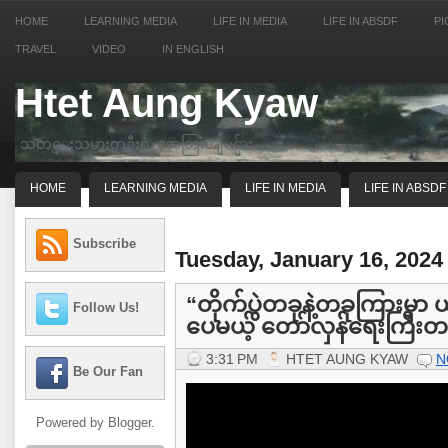
HOME
LEARNING MEDIA
LIFE IN MEDIA
LIFE IN ABSDF
PI
TRAVEL
VIDEO
IN ENGLISH
Htet Aung Kyaw
သတင္းသမားတဦးရဲ့ အေတြးအျမင္မ်ား
HOME
LEARNING MEDIA
LIFE IN MEDIA
LIFE IN ABSDF
Subscribe
Tuesday, January 16, 2024
“တိုက်ပွဲတခုနဲ့တခုကြားမှာ 
Follow Us!
ပေမယ့် တော်လှန်ရေးကြီးတခ
3:31 PM
HTET AUNG KYAW
N
Be Our Fan
Powered by
Blogger
.