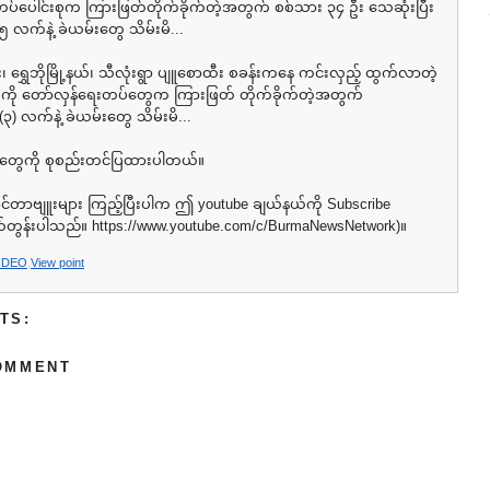
ပ်ပေါင်းစုက ကြားဖြတ်တိုက်ခိုက်တဲ့အတွက် စစ်သား ၃၄ ဦး သေဆုံးပြီး
လက်နဲ့ ခဲယမ်းတွေ သိမ်းမိ...
င်း၊ ရွှေဘိုမြို့နယ်၊ သီလုံးရွာ ပျူစောထီး စခန်းကနေ ကင်းလှည့် ထွက်လာတဲ့
ကို တော်လှန်ရေးတပ်တွေက ကြားဖြတ် တိုက်ခိုက်တဲ့အတွက်
) လက်နဲ့ ခဲယမ်းတွေ သိမ်းမိ...
းတွေကို စုစည်းတင်ပြထားပါတယ်။
အင်တာဗျူးများ ကြည့်ပြီးပါက ဤ youtube ချယ်နယ်ကို Subscribe
ုက်တွန်းပါသည်။ https://www.youtube.com/c/BurmaNewsNetwork)။
IDEO
,
View point
TS:
OMMENT