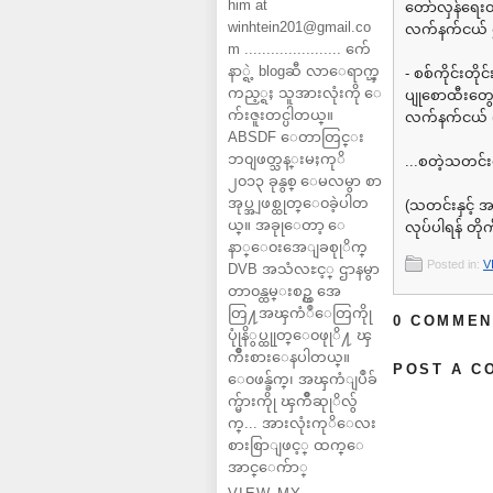
him at
တော်လှန်ရေးတ
winhtein201@gmail.co
လက်နက်ငယ် ၅ 
m ...................... က်ေ
နာ္ရဲ့ blogဆီ လာေရာက္ၾ
- စစ်ကိုင်းတို
ကည့္ရႈ သူအားလုံးကို ေ
ပျုစောထီးတွေ
က်းဇူးတင္ပါတယ္။
လက်နက်ငယ် (၃
ABSDF ေတာတြင္း
ဘ၀ျဖတ္သန္းမႈကုိ
...စတဲ့သတင်
၂၀၁၃ ခုနွစ္ ေမလမွာ စာ
အုပ္အျဖစ္ထုတ္ေ၀ခဲ့ပါတ
(သတင်းနှင့် 
ယ္။ အခုုေတာ့ ေ
လုပ်ပါရန် တိ
နာ္ေ၀းအေျခစုုိက္
Posted in:
V
DVB အသံလႊင့္ ဌာနမွာ
တာ၀န္ထမ္းစဥ္က အေ
တြ႔အၾကံဳေတြကိုု
0 COMMEN
ပုုံနိွပ္ထုုတ္ေ၀ဖုုိ႔ ၾ
ကိဳးစားေနပါတယ္။
POST A C
ေ၀ဖန္ခ်က္၊ အၾကံျပဳခ်
က္မ်ားကိုု ၾကိဳဆုုိလ်ွ
က္... အားလုံးကုိေလး
စားစြာျဖင့္ ထက္ေ
အာင္ေက်ာ္