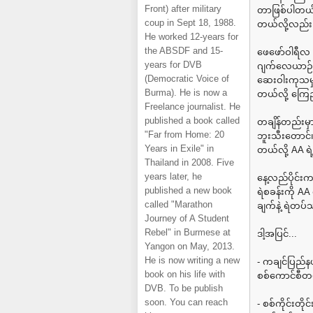
Front) after military
တာဖြစ်ပါတယ်
coup in Sept 18, 1988.
တယ်လို့လည်
He worked 12-years for
the ABSDF and 15-
ဖေဖော်ဝါရီလ (
years for DVB
ဂျက်လေယာဉ်တစီ
(Democratic Voice of
ဆေးဝါးကုသမှု
Burma). He is now a
တယ်လို့ ကြ
Freelance journalist. He
published a book called
တချိန်တည်းမှ
"Far from Home: 20
ဘူးသီးတောင်၊
Years in Exile" in
တယ်လို့ AA ရ
Thailand in 2008. Five
years later, he
နေ့လည်ပိုင်းက
published a new book
ရဲစခန်းကို AA
called "Marathon
ချက်နဲ့ ရဲတပ်
Journey of A Student
Rebel" in Burmese at
ဒါ့အပြင်...
Yangon on May, 2013.
He is now writing a new
- ကချင်ပြည်နယ
book on his life with
စစ်ကောင်စီတပ
DVB. To be publish
soon. You can reach
- စစ်ကိုင်းတိ