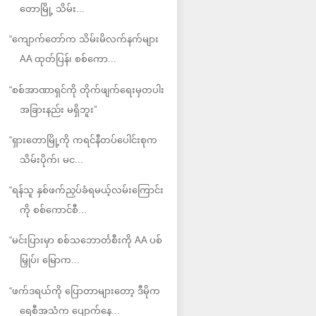
တောမြို့ သိမ်း...
“ကျောက်တော်က သိမ်းမိလက်နက်များ
AA ထုတ်ပြန်၊ စစ်ကော...
“စစ်အာဏာရှင်ကို တိုက်ဖျက်ရေးမှတပါး
အခြားနည်း မရှိဘူး”
“ရှားတောမြို့ကို ကရင်နီတပ်ပေါင်းစုက
သိမ်းပိုက်၊ မင...
“ရန်သူ နှစ်ဖက်ညှပ်ခံရမယ့်လမ်းကြောင်း
ကို စစ်ကောင်စီ...
“မင်းပြားမှာ စစ်သဘောင်္တစီးကို AA ပစ်
မြှုပ်၊ မြောက...
“ဖက်ဒရယ်ကို ပြောတာများတော့ ဒီမိုက
ရေစီအသံက ပျောက်နေ...