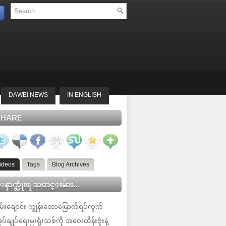
DAWEI NEWS
IN ENGLISH
SHARE
ideos
Tags
Blog Archives
နာက္ဆုံးရ သတင္းမ်ား...
မ်းချောင်း ကျွန်းတောမြောက်ရပ်ကွက်
ုပ်ချုပ်ရေးမှူးရုံးသစ်ကို အဝေးထိန်းဗုံးနဲ့