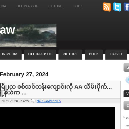
EDIA
LIFE IN ABSDF
PICTURE.
BOOK
yaw
E IN MEDIA
LIFE IN ABSDF
PICTURE
BOOK
TRAVEL
February 27, 2024
မြို့၊က စစ်သင်တန်းကျောင်းကို AA သိမ်းပိုက်...
ို့နယ်က ...
V
HTET AUNG KYAW
NO COMMENTS
ေ
စ
အ