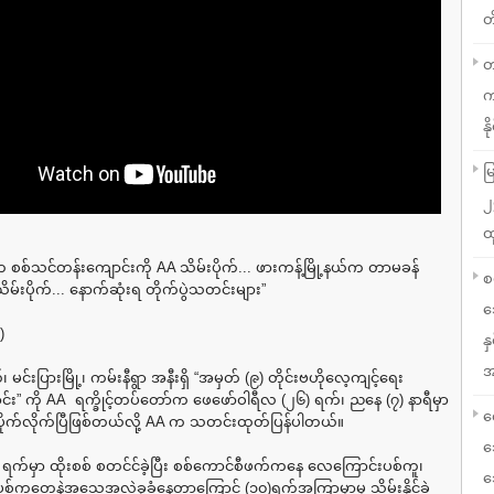
တ
တ
က
နို
မ
၂
ထ
့၊က စစ်သင်တန်းကျောင်းကို AA သိမ်းပိုက်... ဖားကန့်မြို့နယ်က တာမခန်
စ
သိမ်းပိုက်... နောက်ဆုံးရ တိုက်ပွဲသတင်းများ”
သ
)
န
အ
်၊ မင်းပြားမြို့၊ ကမ်းနီရွာ အနီးရှိ “အမှတ် (၉) တိုင်းဗဟိုလေ့ကျင့်ရေး
်း” ကို AA ရက္ခိုင့်တပ်တော်က ဖေဖော်ဝါရီလ (၂၆) ရက်၊ ညနေ (၇) နာရီမှာ
လ
်းပိုက်လိုက်ပြီဖြစ်တယ်လို့ AA က သတင်းထုတ်ပြန်ပါတယ်။
သ
၇ ရက်မှာ ထိုးစစ် စတင်င်ခဲ့ပြီး စစ်ကောင်စီဖက်ကနေ လေကြောင်းပစ်ကူ၊
သ
်ကူတွေနဲ့အသေအလဲခုခံနေတာကြောင့် (၁၀)ရက်အကြာမှာမှ သိမ်းနိုင်ခဲ့