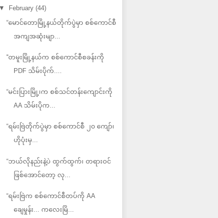
▼
February
(44)
“မောင်တောမြို့နယ်တိုက်ပွဲမှာ စစ်ကောင်စီ
အကျအဆုံးမျာ...
''တမူးမြို့နယ်က စစ်ကောင်စီစခန်းကို
PDF သိမ်းပိုက်....
“မင်းပြားမြို့၊က စစ်သင်တန်းကျောင်းကို
AA သိမ်းပိုက...
“ရမ်းဗြဲတိုက်ပွဲမှာ စစ်ကောင်စီ ၂၀ ကျော်၊
ဟိုပုံးမှ...
“ဘယ်လိုနည်းနဲ့ပဲ ထွက်ထွက်၊ တရားဝင်
ဖြစ်အောင်တော့ လု...
“ရမ်းဗြဲက စစ်ကောင်စီတပ်ကို AA
ချေမှုန်း... ကလေးမြိ...