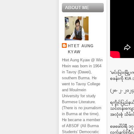
ABOUT ME
HTET AUNG
KYAW
Htet Aung Kyaw @ Win
Htein was born in 1964
in Tavoy (Dawei),
“မင်းပြားမြို
southern Burma. He
စခန်းကို KIA 
went to Tavoy College
and Moulmein
(၂၈- ၂- ၂၀၂၄
University for study
Burmese Literature.
ရက္ခိုင်ပြည်နယ
(There is no journalism
သင်တန်းကျောင
in Burma at the time).
အလုံးစုံ သိမ
He became a member
of ABSDF (All Burma
ဖေဖေါ်ဝါရီ ၁
Students' Democratic
လက်နက်ကြီးပစ