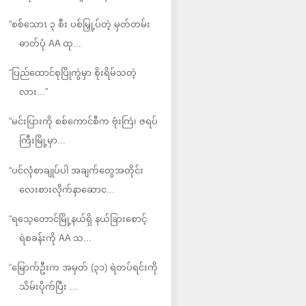
“စစ်သောၤ ၃ စီး ပစ်မြှု့ပ်တဲ့ မှတ်တမ်း
ဓာတ်ပုံ AA ထု...
“ပြည်ထောင်စုပြိုကွဲမှာ စိုးရိမ်သတဲ့
လား...”
“မင်းပြားကို စစ်ကောင်စီက ဗုံးကြဲ၊ ဇရပ်
ကြီးမြို့မှာ...
“ပင်လုံစာချုပ်ပါ အချက်တွေအတိုင်း
လေးစားလိုက်နာဆောင...
“ရသေ့တောင်မြို့နယ်ရှိ နယ်ခြားစောင့်
ရဲစခန်းကို AA သ...
“မြောက်ဦးက အမှတ် (၃၁) ရဲတပ်ရင်းကို
သိမ်းပိုက်ပြီး ...