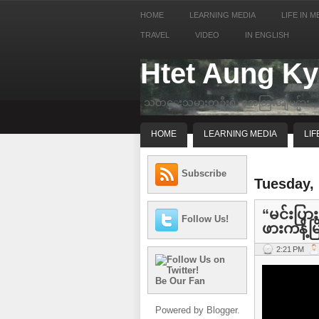
HOME
LEARNING MEDIA
LIFE IN M
TRAVEL
VIDEO
IN ENGLISH
Htet Aung K
သတင္းသမားတဦးရဲ့ အေတြးအျမင္မ်ား
HOME
LEARNING MEDIA
LIF
Subscribe
Tuesday, 
“မင်းပြား
Follow Us!
ဖားကန့်မြ
2:21 PM
Be Our Fan
Powered by
Blogger
.