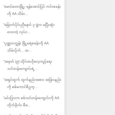
“မောင်တောမြို့၊ ရန်အောင်ပြင် ကင်းစခန်း
ကို AA သိမ်း...
“မြောက်ပိုင်းညီနောင် ၃ ဖွဲ့က မပြီးဆုံး
သေးတဲ့ လုပ်င...
“ပုဏ္ဏားကျွန်း မြို့မရဲစခန်းကို AA
သိမ်းပိုက်... ထ...
“အမှတ် (၉) တိုင်းဗဟိုလေ့ကျင့်ရေး
သင်တန်းကျောင်းရဲ့...
“အရှင်ထွက် ထွက်နည်းအစား အခြားနည်း
ကို စစ်ကောင်စီဥက္...
“မင်းပြားက စစ်သင်တန်းကျောင်းကို AA
တိုက်ခိုက်၊ စီခ...