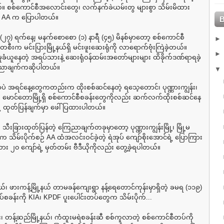
။ စစ်ကောင်စီအလောင်းတွေ၊ လက်နက်ခဲယမ်းတွ များစွာ သိမ်းမိထား
း AA က ပြောပါတယ်။
၂၇) ရက်နေ့၊ မနက်စောစော (၁) နာရီ (၄၅) မိနစ်မှာတော့ စစ်ကောင်စီ
းက မင်းပြားမြို့နယ်ရှိ မင်းဖူးဆေးရုံကို လာရောက်ဗုံးကြဲခဲ့တယ်။
ခံယူနေတဲ့ အရပ်သားနဲ့ ဆေးရုံဝန်ထမ်းအတော်များများ ထိခိုက်ဒဏ်ရာရခဲ့
ေညာချက်ကဆိုပါတယ်။
ာပဲ အရင်နေ့တွေကတည်းက ထိုးစစ်ဆင်နေတဲ့ ရသေ့တောင်၊ ပုဏ္ဏားကျွန်း၊
 မောင်တောမြို့ရှိ စစ်ကောင်စီစခန်းတွေကိုလည်း ဆက်လက်ထိုးစစ်ဆင်နေ
ဲ့ ထုတ်ပြန်ချက်မှာ ဖေါ်ပြထားပါတယ်။
 သီးခြားထုတ်ပြန်တဲ့ ကြေညာချက်တခုမှာတော့ ပုဏ္ဏားကျွန်းမြို့၊ မြို့မ
 က သိမ်းပိုက်စဉ် AA ထံအလင်းဝင်ခဲ့တဲ့ ရဲအုပ် ကျော်စိုးအောင်ရဲ့ ပြောကြား
သား ၂၀ ကျော်ရဲ့ မှတ်တမ်း ဗီဒီယိုကိုလည်း တွေ့ခဲ့ရပါတယ်။
်၊ ဖားကန့်မြို့နယ် တာမခန်ကျေးရွာ နန့်ရေတောင်ကုန်းမှာရှိတဲ့ ခမရ (၁၁၉)
်စခန်းကို KIA၊ KPDF ပူးပေါင်းတပ်တွေက သိမ်းပိုက်...
ုင်း၊ တန့်ဆည်မြို့နယ်၊ ကံထူးမရဲစခန်းဆီ စစ်ကူလာတဲ့ စစ်ကောင်စီတပ်ကို