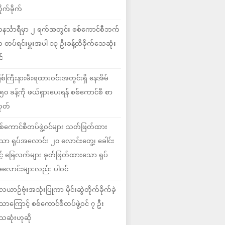
ိုက်ခိုက်
နင်္သာရီမှာ ၂ ရက်အတွင်း စစ်ကောင်စီဘက်
 တပ်ရင်းမှူးအပါ ၁၃ ဦးခန့်ထိခိုက်သေဆုံး
င်
ြစ်ကြီးနားမီးရထားဝင်းအတွင်းရှိ နေအိမ်
၅၀ ခန့်ကို ဖယ်ရှားပေးရန် စစ်ကောင်စီ စာ
ုတ်
စ်ကောင်စီတပ်ဖွဲ့ဝင်များ သတ်ဖြတ်ထား
ော ရုပ်အလောင်း ၂၀ လောင်းတွေ့၊ ခေါင်း
ှင့် ခြေလက်များ ခုတ်ဖြတ်ထားသော ရုပ်
လောင်းများလည်း ပါဝင်
ေယာဉ်ဗုံးအသုံးပြုကာ မိုင်းဆွဲတိုက်ခိုက်ခဲ့
ောကြောင့် စစ်ကောင်စီတပ်ဖွဲ့ဝင် ၇ ဦး
ေဆုံးဟုဆို