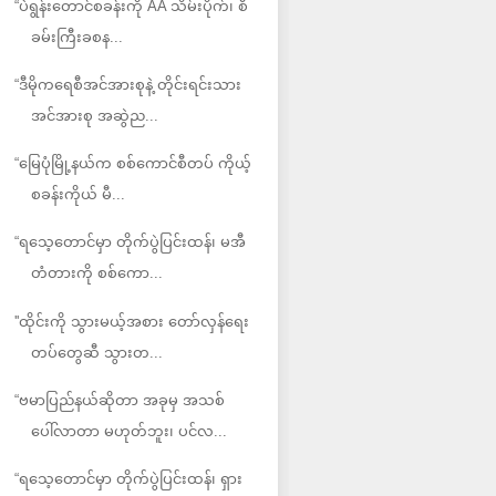
“ပဲရွန်းတောင်စခန်းကို AA သိမ်းပိုက်၊ စီ
ခမ်းကြီးခစန...
“ဒီမိုကရေစီအင်အားစုနဲ့ တိုင်းရင်းသား
အင်အားစု အဆွဲည...
“မြေပုံမြို့နယ်က စစ်ကောင်စီတပ် ကိုယ့်
စခန်းကိုယ် မီ...
“ရသေ့တောင်မှာ တိုက်ပွဲပြင်းထန်၊ မအီ
တံတားကို စစ်ကော...
''ထိုင်းကို သွားမယ့်အစား တော်လှန်ရေး
တပ်တွေဆီ သွားတ...
“ဗမာပြည်နယ်ဆိုတာ အခုမှ အသစ်
ပေါ်လာတာ မဟုတ်ဘူး၊ ပင်လ...
“ရသေ့တောင်မှာ တိုက်ပွဲပြင်းထန်၊ ရှား