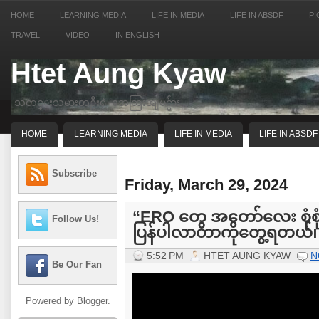
HOME
LEARNING MEDIA
LIFE IN MEDIA
LIFE IN ABSDF
PI
TRAVEL
VIDEO
IN ENGLISH
Htet Aung Kyaw
သတင္းသမားတဦးရဲ့ အေတြးအျမင္မ်ား
HOME
LEARNING MEDIA
LIFE IN MEDIA
LIFE IN ABSDF
Subscribe
Friday, March 29, 2024
“ERO တွေ အတော်လေး စုံစု
Follow Us!
ပြန်ပါလာတာကိုတွေ့ရတယ်၊
5:52 PM
HTET AUNG KYAW
N
Be Our Fan
Powered by
Blogger
.