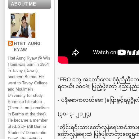
ABOUT ME
HTET AUNG
KYAW
Htet Aung Kyaw @ Win
Htein was born in 1964
in Tavoy (Dawei),
southern Burma. He
“ERO တွေ အတော်လေး စုံစုံညီညီတော
went to Tavoy College
ရတယ်၊ ၁၀၀% ပြည့်ဖို့တော့ နည်းနည
and Moulmein
University for study
- ပဒိုစောကလယ်စေး (ပြောခွင့်ရပုဂ္ဂို
Burmese Literature.
(There is no journalism
(၃၀- ၃- ၂၀၂၄)
in Burma at the time).
He became a member
of ABSDF (All Burma
“တိုင်းရင်းသားတော်လှန်ရေးအင်အားစ
Students' Democratic
တော်လှန်ရေးထဲ ပြန်ပါလာတာတွေရတယ်
Front) after military