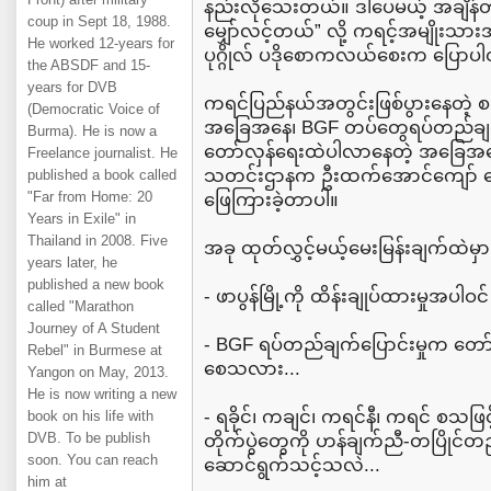
နည်းလိုသေးတယ်။ ဒါပေမယ့် အချိန်တန
coup in Sept 18, 1988.
မျှော်လင့်တယ်” လို့ ကရင့်အမျိုးသား
He worked 12-years for
ပုဂ္ဂိုလ် ပဒိုစောကလယ်စေးက ပြောပ
the ABSDF and 15-
years for DVB
ကရင်ပြည်နယ်အတွင်းဖြစ်ပွားနေတဲ့ စခန်း
(Democratic Voice of
အခြေအနေ၊ BGF တပ်တွေရပ်တည်ချက်ပ
Burma). He is now a
တော်လှန်ရေးထဲပါလာနေတဲ့ အခြေအနေ
Freelance journalist. He
သတင်းဌာနက ဦးထက်အောင်ကျော် မေး
published a book called
"Far from Home: 20
ဖြေကြားခဲ့တာပါ။
Years in Exile" in
Thailand in 2008. Five
အခု ထုတ်လွှင့်မယ့်မေးမြန်းချက်ထဲမှာ.
years later, he
published a new book
- ဖာပွန်မြို့ကို ထိန်းချုပ်ထားမှုအပါ
called "Marathon
Journey of A Student
- BGF ရပ်တည်ချက်ပြောင်းမှုက တော်လ
Rebel" in Burmese at
စေသလား...
Yangon on May, 2013.
He is now writing a new
- ရခိုင်၊ ကချင်၊ ကရင်နီ၊ ကရင် စသဖ
book on his life with
DVB. To be publish
တိုက်ပွဲတွေကို ဟန်ချက်ညီ-တပြိုင်
soon. You can reach
ဆောင်ရွက်သင့်သလဲ...
him at