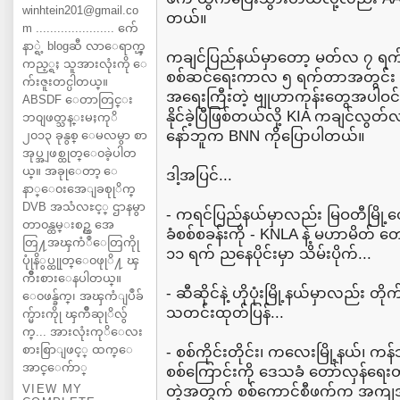
winhtein201@gmail.co
တယ်။
m ...................... က်ေ
နာ္ရဲ့ blogဆီ လာေရာက္ၾ
ကချင်ပြည်နယ်မှာတော့ မတ်လ ၇ ရက်မ
ကည့္ရႈ သူအားလုံးကို ေ
စစ်ဆင်ရေးကာလ ၅ ရက်တာအတွင်း ဌာ
က်းဇူးတင္ပါတယ္။
အရေးကြီးတဲ့ ဗျုဟာကုန်းတွေအပါဝင် စခ
ABSDF ေတာတြင္း
နိုင်ခဲ့ပြီဖြစ်တယ်လို့ KIA ကချင်လွတ်လ
ဘ၀ျဖတ္သန္းမႈကုိ
နော်ဘူက BNN ကိုပြောပါတယ်။
၂၀၁၃ ခုနွစ္ ေမလမွာ စာ
အုပ္အျဖစ္ထုတ္ေ၀ခဲ့ပါတ
ယ္။ အခုုေတာ့ ေ
ဒါ့အပြင်...
နာ္ေ၀းအေျခစုုိက္
DVB အသံလႊင့္ ဌာနမွာ
- ကရင်ပြည်နယ်မှာလည်း မြဝတီမြို့
တာ၀န္ထမ္းစဥ္က အေ
ခံစစ်စခန်းကို - KNLA နဲ့ မဟာမိတ်
တြ႔အၾကံဳေတြကိုု
၁၁ ရက် ညနေပိုင်းမှာ သိမ်းပိုက်...
ပုုံနိွပ္ထုုတ္ေ၀ဖုုိ႔ ၾ
ကိဳးစားေနပါတယ္။
- ဆီဆိုင်နဲ့ ဟိုပုံးမြို့နယ်မှာလည်း 
ေ၀ဖန္ခ်က္၊ အၾကံျပဳခ်
သတင်းထုတ်ပြန်...
က္မ်ားကိုု ၾကိဳဆုုိလ်ွ
က္... အားလုံးကုိေလး
စားစြာျဖင့္ ထက္ေ
- စစ်ကိုင်းတိုင်း၊ ကလေးမြို့နယ်၊ 
အာင္ေက်ာ္
စစ်ကြောင်းကို ဒေသခံ တော်လှန်ရေး
VIEW MY
တဲ့အတွက် စစ်ကောင်စီဖက်က အကျအဆ