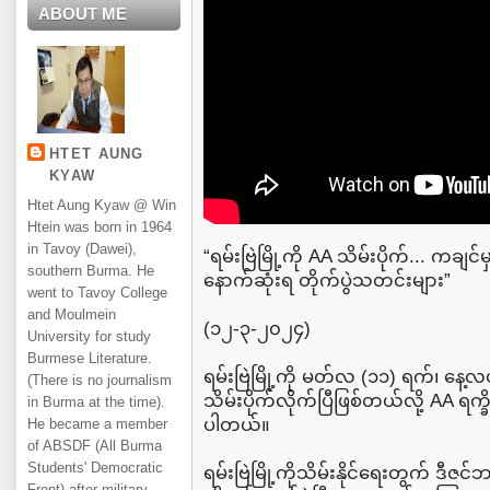
ABOUT ME
HTET AUNG
KYAW
Htet Aung Kyaw @ Win
Htein was born in 1964
in Tavoy (Dawei),
“ရမ်းဗြဲမြို့ကို AA သိမ်းပိုက်... ကခ
southern Burma. He
နောက်ဆုံးရ တိုက်ပွဲသတင်းများ”
went to Tavoy College
and Moulmein
(၁၂-၃-၂၀၂၄)
University for study
Burmese Literature.
ရမ်းဗြဲမြို့ကို မတ်လ (၁၁) ရက်၊ နေ့
(There is no journalism
သိမ်းပိုက်လိုက်ပြီဖြစ်တယ်လို့ AA ရ
in Burma at the time).
ပါတယ်။
He became a member
of ABSDF (All Burma
Students' Democratic
ရမ်းဗြဲမြို့ကိုသိမ်းနိုင်ရေးတွက် ဒ
Front) after military