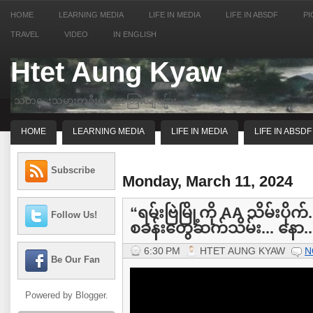
HOME
LEARNING MEDIA
LIFE IN MEDIA
LIFE IN ABSDF
PI
TRAVEL
VIDEO
IN ENGLISH
Htet Aung Kyaw
သတင္းသမားတဦးရဲ့ အေတြးအျမင္မ်ား
HOME
LEARNING MEDIA
LIFE IN MEDIA
LIFE IN ABSDF
Subscribe
Monday, March 11, 2024
“ရမ်းဗြဲမြို့ကို AA သိမ်းပို
Follow Us!
စခန်းတွေဆက်သိမ်း... နော..
6:30 PM
HTET AUNG KYAW
N
Be Our Fan
Powered by
Blogger
.