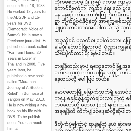
ထိုးစစ်စတင်ခဲ့ပြီး (၈၅) ရက်အကြာမှာမ
coup in Sept 18, 1988.
ကောင်စီဖက်က ကြည်း၊ ရေ၊ လေ ပူးပေါ
He worked 12-years for
နေ နေ့စဉ်ရက်ဆက် ဗုံးကြဲတိုက်ခိုက်
the ABSDF and 15-
စွာ တိုက်ပွဲဝင်နိုင်ခဲ့တဲ့ အာရက္ခစစ
years for DVB
ပြုမှတ်တမ်းတင်အပ်ပါတယ် လို့ ထုတ်
(Democratic Voice of
Burma). He is now a
အခုဆိုရင် ပလက်ဝ၊ ပေါက်တော၊ မြော
Freelance journalist. He
မြေပုံ၊ တောင်ပြိုလက်ဝဲ၊ ပုံဏ္ဍားကျွန်းနဲ
published a book called
"Far from Home: 20
သိမ်းပိုက်ထားပြီးဖြစ်ပါတယ်။
Years in Exile" in
Thailand in 2008. Five
တချိန်တည်းမှာပဲ ရသေ့တောင်မြို့အခြ
years later, he
မတ်လ (၁၀) ရက်ကစပြီး ရက္ခိုင့်တပ်တ
published a new book
နေတယ်လို့ ဖေါ်ပြပါတယ်။
called "Marathon
Journey of A Student
မောင်တောမြို့မြောက်ဘက်ရှိ အောင်သ
Rebel" in Burmese at
ကနေ စခန်းစွန့်ထွက်ပြေးလာကြတဲ့ စစ်ကော
Yangon on May, 2013.
တပ်တော်တို့ မတ်လ (၁၀) ရက်၊ ညနေ (၄) 
He is now writing a new
အခုချိန်ထိ တိုက်ပွဲဖြစ်နေဆဲလို့ဆိုပါ
book on his life with
DVB. To be publish
soon. You can reach
ဒီတိုက်ပွဲကြောင့် ရာနဲ့ချီတဲ့ နယ်ခြားစေ
him at
ဖက် ထွက်ပြေးသွားတယ်လို့လည်း AA 