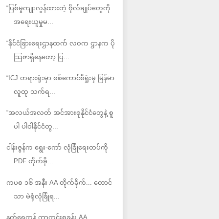
“ပြစ်မှုကျုးလွန်ထားတဲ့ ဗိုလ်ချုပ်တွေကို
အရေးယူမှုမ...
“နိုင်ငံခြားရေးဌာနထက် လဝက ဌာနက ပို
သြဇာရှိနေတော့ ပြ...
“ICJ တရားရုံးမှာ စစ်ကောင်စီရှုံးမှ မြန်မာ
လူထု သက်ရ...
“အလယ်အလတ် အင်အားစုနိုင်ငံတွေနဲ့ စူ
ပါ ပါဝါနိုင်ငံတွ...
ငါန်းဇွန်က ရွေး-ကော် လုံခြုံရေးတပ်ကို
PDF တိုက်ခို...
ကပစ ၁၆ အနီး AA တိုက်ခိုက်... တောင်
သာ မဲရုံလုံခြုံရ...
နတ်ရေကန် ကာကင်းစခန်း AA