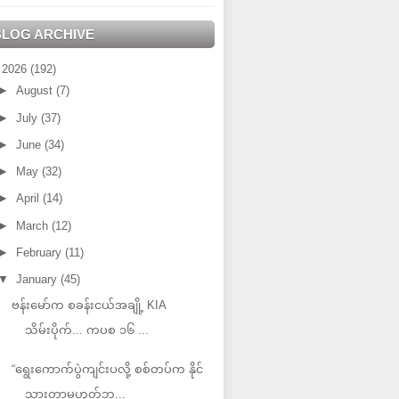
BLOG ARCHIVE
▼
2026
(192)
►
August
(7)
►
July
(37)
►
June
(34)
►
May
(32)
►
April
(14)
►
March
(12)
►
February
(11)
▼
January
(45)
ဗန်းမော်က စခန်းငယ်အချို့ KIA
သိမ်းပိုက်... ကပစ ၁၆ ...
“ရွေးကောက်ပွဲကျင်းပလို့ စစ်တပ်က နိုင်
သွားတာမဟုတ်ဘူ...