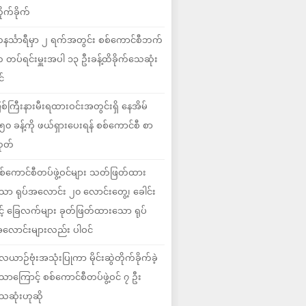
ိုက်ခိုက်
နင်္သာရီမှာ ၂ ရက်အတွင်း စစ်ကောင်စီဘက်
 တပ်ရင်းမှူးအပါ ၁၃ ဦးခန့်ထိခိုက်သေဆုံး
င်
ြစ်ကြီးနားမီးရထားဝင်းအတွင်းရှိ နေအိမ်
၅၀ ခန့်ကို ဖယ်ရှားပေးရန် စစ်ကောင်စီ စာ
ုတ်
စ်ကောင်စီတပ်ဖွဲ့ဝင်များ သတ်ဖြတ်ထား
ော ရုပ်အလောင်း ၂၀ လောင်းတွေ့၊ ခေါင်း
ှင့် ခြေလက်များ ခုတ်ဖြတ်ထားသော ရုပ်
လောင်းများလည်း ပါဝင်
ေယာဉ်ဗုံးအသုံးပြုကာ မိုင်းဆွဲတိုက်ခိုက်ခဲ့
ောကြောင့် စစ်ကောင်စီတပ်ဖွဲ့ဝင် ၇ ဦး
ေဆုံးဟုဆို