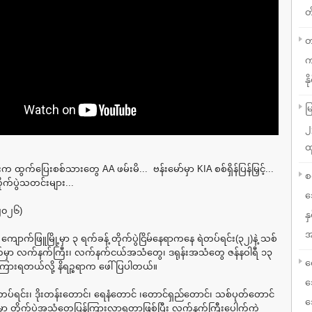
တ
တ
က
နို
မ
၂
ထ
န်းက ထွက်ပြေးစစ်သားတွေ AA ဖမ်းမိ... ဗန်းမော်မှာ KIA စစ်ရှိန်ပြန်မြှင့်...
စ
ုက်ပွဲသတင်းများ...
သ
 ၂၀၂၆)
န
အ
 ကျောက်ဖြူမြို့မှာ ၃ ရက်ခန့် တိုက်ပွဲငြိမ်နေရာကနေ ရဲတပ်ရင်း(၃၂)နဲ့ သစ်
်မှာ လက်နက်ကြီး၊ လက်နက်ငယ်အသံတွေ၊ ဒရုန်းအသံတွေ ဇန်နဝါရီ ၁၃
လ
ကြားရတယ်လို့ နိရဉ္စရာက ဖေါ်ပြပါတယ်။
သ
တပ်ရင်း၊ ဒိုးတန်းတောင်၊ ရေနံတောင် ၊တောင်ရှည်တောင်၊ သစ်ပုတ်တောင်
သ
ှာ တိုက်ပွဲအသံတွေပြန်ကြားလာရတာဖြစ်ပြီး လက်နက်ကြီးပေါက်ကွဲ