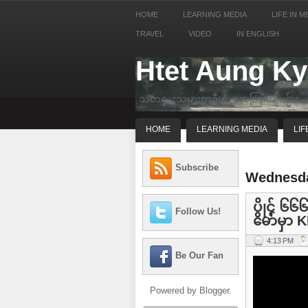
HOME
LEARNING MEDIA
LIFE IN M
TRAVEL
VIDEO
IN ENGLISH
Htet Aung K
သတင္းသမားတဦးရဲ့ အေတြးအျမင္မ်ား
HOME
LEARNING MEDIA
LIF
Subscribe
Wednesda
ပွိုင့် ၆
Follow Us!
မော်မှာ K
4:13 PM
Be Our Fan
Powered by
Blogger
.