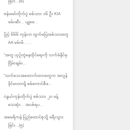
ခြင်း...(၆)
ဗန်းမော်တိုက်ပွဲ စစ်သား ၁၆ ဦး KIA
ဖမ်းဆီး... ပျုခေ...
ပွိုင့် ၆၆၆ ကုန်းက ထွက်ပြေးစစ်သားတွေ
AA ဖမ်းမိ... ...
“အတူ ယှဉ်တွဲနေထိုင်ရေးကို လက်ခံနိုင်မှ
ငြိမ်းချမ်း...
“သက်သေအထောက်ထားတွေက အလွန်
ခိုင်မာတာမို့ စစ်ကောင်စီဖ...
ပဲနွယ်ကုန်းတိုက်ပွဲ စစ်သား ၂၀ ခန့်
သေဆုံး... အပစ်ရပ...
အမေရိကန် ပြည်ထောင်စုသို့ ခရီးသွား
ခြင်း...(၅)