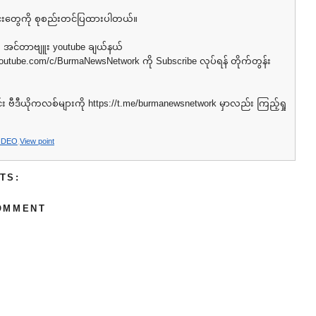
င်းတွေကို စုစည်းတင်ပြထားပါတယ်။
အင်တာဗျူး youtube ချယ်နယ်
youtube.com/c/BurmaNewsNetwork⁩ ကို Subscribe လုပ်ရန် တိုက်တွန်း
ဗီဒီယိုကလစ်များကို ⁦https://t.me/burmanewsnetwork⁩ မှာလည်း ကြည့်ရှု
IDEO
,
View point
TS:
OMMENT