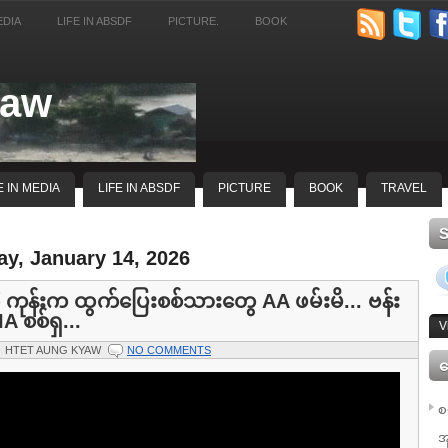
EDIA
LIFE IN ABSDF
PICTURE.
BOOK
yaw
E IN MEDIA
LIFE IN ABSDF
PICTURE
BOOK
TRAVEL
y, January 14, 2026
၆၆ ကုန်းက ထွက်ပြေးစစ်သားတွေ AA ဖမ်းမိ... ဗန်း
IA စစ်ရှ...
V
HTET AUNG KYAW
NO COMMENTS
ေ
စ
အ