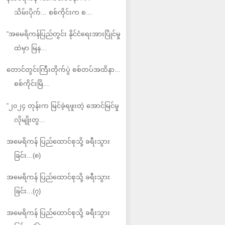
သိမ်းပိုက်... စစ်ကိုင်းက စ...
“အမေရိကန်ပြည်တွင်း နိုင်ငံရေးအားပြိုင်မှု
ထဲမှာ မြန...
တောင်တွင်းကြီးတိုက်ပွဲ စစ်တပ်အထိနာ...
စစ်ကိုင်းမြိ...
“၂၀၂၄ တုန်းက မြင်ခဲ့ရဖူးတဲ့ အောင်မြင်မှု
လိုမျိုးတွ...
အမေရိကန် ပြည်ထောင်စုသို့ ခရီးသွား
ခြင်း...(၈)
အမေရိကန် ပြည်ထောင်စုသို့ ခရီးသွား
ခြင်း...(၇)
အမေရိကန် ပြည်ထောင်စုသို့ ခရီးသွား