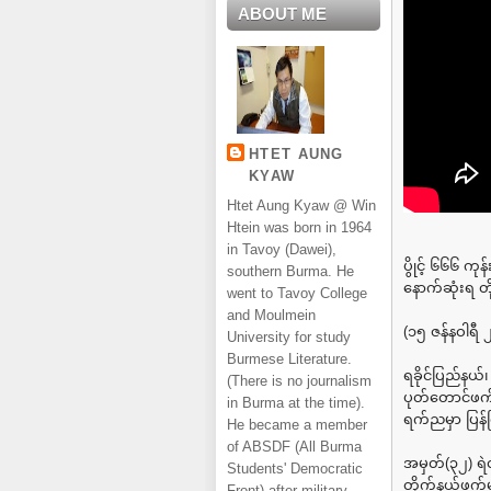
ABOUT ME
HTET AUNG
KYAW
Htet Aung Kyaw @ Win
Htein was born in 1964
in Tavoy (Dawei),
ပွိုင့် ၆၆၆ ကု
southern Burma. He
နောက်ဆုံးရ တိ
went to Tavoy College
and Moulmein
(၁၅ ဇန်နဝါရီ
University for study
Burmese Literature.
ရခိုင်ပြည်နယ်၊
(There is no journalism
ပုတ်တောင်ဖက
in Burma at the time).
ရက်ညမှာ ပြန်
He became a member
of ABSDF (All Burma
အမှတ်(၃၂) ရဲ
Students' Democratic
တိုက်နယ်ဖက်မ
Front) after military