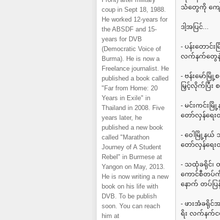
သံတွေကို ကျ
coup in Sept 18, 1988.
He worked 12-years for
ဒါ့အပြင်...
the ABSDF and 15-
years for DVB
- ပန်းတောင်းမြ
(Democratic Voice of
လက်နက်တွေနဲ
Burma). He is now a
Freelance journalist. He
- ဗန်းမော်မြိ
published a book called
မြှင့်လိုက်ပြ
"Far from Home: 20
Years in Exile" in
- မင်းကင်းမြ
Thailand in 2008. Five
တော်လှန်ရေး
years later, he
published a new book
- ဝေါမြို့နယ်
called "Marathon
တော်လှန်ရေးတပ
Journey of A Student
Rebel" in Burmese at
- သထုံခရိုင်
Yangon on May, 2013.
ကောင်စီတပ်ကိ
He is now writing a new
နောက် တပ်ပြန
book on his life with
DVB. To be publish
- ဖားအံခရိုင
soon. You can reach
ရိး လက်နက်ငယ
him at