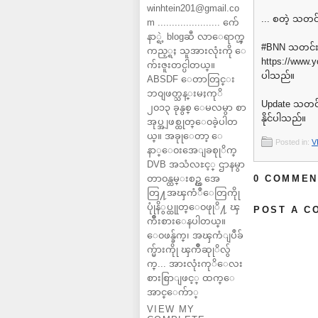
winhtein201@gmail.co
... စတဲ့ သတ
m ...................... က်ေ
နာ္ရဲ့ blogဆီ လာေရာက္ၾ
#BNN သတင်း 
ကည့္ရႈ သူအားလုံးကို ေ
⁦https://www.
က်းဇူးတင္ပါတယ္။
ပါသည်။
ABSDF ေတာတြင္း
ဘ၀ျဖတ္သန္းမႈကုိ
Update သတင်း 
၂၀၁၃ ခုနွစ္ ေမလမွာ စာ
နိုင်ပါသည်။
အုပ္အျဖစ္ထုတ္ေ၀ခဲ့ပါတ
ယ္။ အခုုေတာ့ ေ
Posted in:
V
နာ္ေ၀းအေျခစုုိက္
DVB အသံလႊင့္ ဌာနမွာ
တာ၀န္ထမ္းစဥ္က အေ
0 COMMEN
တြ႔အၾကံဳေတြကိုု
ပုုံနိွပ္ထုုတ္ေ၀ဖုုိ႔ ၾ
POST A C
ကိဳးစားေနပါတယ္။
ေ၀ဖန္ခ်က္၊ အၾကံျပဳခ်
က္မ်ားကိုု ၾကိဳဆုုိလ်ွ
က္... အားလုံးကုိေလး
စားစြာျဖင့္ ထက္ေ
အာင္ေက်ာ္
VIEW MY