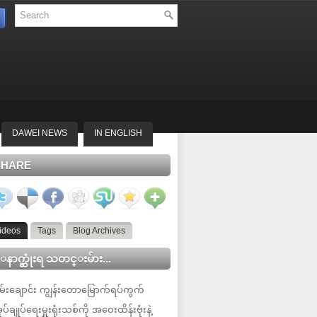
DAWEI NEWS
IN ENGLISH
SHARE
ideos
Tags
Blog Archives
နာက္ဆုံးရ သတင္းမ်ား...
မ်းချောင်း ကျွန်းတောမြောက်ရပ်ကွက်
ုပ်ချုပ်ရေးမှူးရုံးသစ်ကို အဝေးထိန်းဗုံးနဲ့