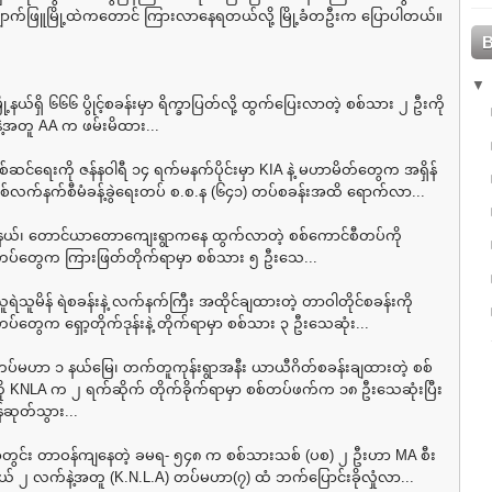
ောက်ဖြူမြို့ထဲကတောင် ကြားလာနေရတယ်လို့ မြို့ခံတဦးက ပြောပါတယ်။
ို့နယ်ရှိ ၆၆၆ ပွိုင့်စခန်းမှာ ရိက္ခာပြတ်လို့ ထွက်ပြေးလာတဲ့ စစ်သား ၂ ဦးကို
့အတူ AA က ဖမ်းမိထား...
ု့စစ်ဆင်ရေးကို ဇန်နဝါရီ ၁၄ ရက်မနက်ပိုင်းမှာ KIA နဲ့ မဟာမိတ်တွေက အရှိန်
ီး စစ်လက်နက်စီမံခန့်ခွဲရေးတပ် စ.စ.န (၆၄၁) တပ်စခန်းအထိ ရောက်လာ...
ို့နယ်၊ တောင်ယာတောကျေးရွာကနေ ထွက်လာတဲ့ စစ်ကောင်စီတပ်ကို
တပ်တွေက ကြားဖြတ်တိုက်ရာမှာ စစ်သား ၅ ဦးသေ...
 သူရဲသူမိန် ရဲစခန်းနဲ့ လက်နက်ကြီး အထိုင်ချထားတဲ့ တာဝါတိုင်စခန်းကို
်တွေက ရှော့တိုက်ဒုန်းနဲ့ တိုက်ရာမှာ စစ်သား ၃ ဦးသေဆုံး...
၊ တပ်မဟာ ၁ နယ်မြေ၊ တက်တူကုန်းရွာအနီး ယာယီဂိတ်စခန်းချထားတဲ့ စစ်
ု KNLA က ၂ ရက်ဆိုက် တိုက်ခိုက်ရာမှာ စစ်တပ်ဖက်က ၁၈ ဦးသေဆုံးပြီး
်ဆုတ်သွား...
်အတွင်း တာဝန်ကျနေတဲ့ ခမရ- ၅၄၈ က စစ်သားသစ် (ပစ) ၂ ဦးဟာ MA စီး
် ၂ လက်နဲ့အတူ (K.N.L.A) တပ်မဟာ(၇) ထံ ဘက်ပြောင်းခိုလှုံလာ...