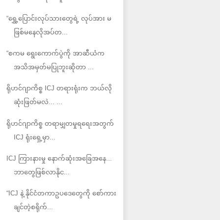
“ရွှေ့ပြောင်းလုပ်သားတွေရဲ့ လုပ်အား မ
ဖြစ်မနေလိုအပ်တ...
“စကမ ရွေးကောက်ပွဲကို အာဆီယံက
အသိအမှတ်မပြုဘူးဆိုတာ ...
ရိုဟင်ဂျာကိစ္စ ICJ တရားရုံးက ဘယ်လို
ဆုံးဖြတ်မလဲ... ...
ရိုဟင်ဂျာကိစ္စ တရာမျှတမှုရရေးအတွက်
ICJ ရုံးရှေ့မှာ...
ICJ ကြားနားမှု နောက်ဆုံးအခြေအနေ...
ဘာတွေဖြစ်လာနိုင...
“ICJ နဲ့ နိုင်ငံတကာဥပဒေတွေကို စော်ကား
ချင်တဲ့စရိုက်...