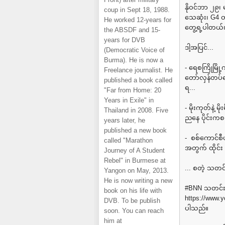
နိုဝင်ဘာ ၂၉၊ 
coup in Sept 18, 1988.
သေဆုံး၊ G4 တ
He worked 12-years for
တွေ့ရ့ပါတယ်
the ABSDF and 15-
years for DVB
ဒါ့အပြင်...
(Democratic Voice of
Burma). He is now a
- ရေစကြိုမြိ
Freelance journalist. He
တော်လှန်တပ်တ
published a book called
ရ...
"Far from Home: 20
Years in Exile" in
- မိုးကုတ်နဲ့
Thailand in 2008. Five
ညနေ ပိုင်းကစပြ
years later, he
published a new book
- စစ်ကောင်စီ
called "Marathon
အတွက် ထိုင်
Journey of A Student
Rebel" in Burmese at
... စတဲ့ သတ
Yangon on May, 2013.
He is now writing a new
#BNN သတင်း 
book on his life with
⁦https://www.
DVB. To be publish
ပါသည်။
soon. You can reach
him at