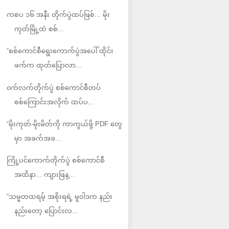
ကစပ ၁၆ အနီး တိုက်ပွဲထပ်ဖြစ်... မိုး
ကုတ်မြို့ထဲ စစ်...
“စစ်ကောင်စီရွေးကောက်ပွဲအပေါ် ထိုင်း
ဖက်က ထုတ်ပြောလာ...
၀က်လက်တိုက်ပွဲ စစ်ကောင်စီတပ်
စစ်ကြောင်းအလိုက် ထပ်ပ...
“မိုးကုတ်-မိုးမိတ်ကို ကာကွယ်ဖို့ PDF တွေ
မှာ အခက်အခ...
ကြို့ပင်ကောက်တိုက်ပွဲ စစ်ကောင်စီ
အထိနာ... ကျားဖြန့...
“သမ္မတထရမ့် အစိုးရရဲ့ မူဝါဒက နည်း
နည်းတော့ ပြောင်းလ...