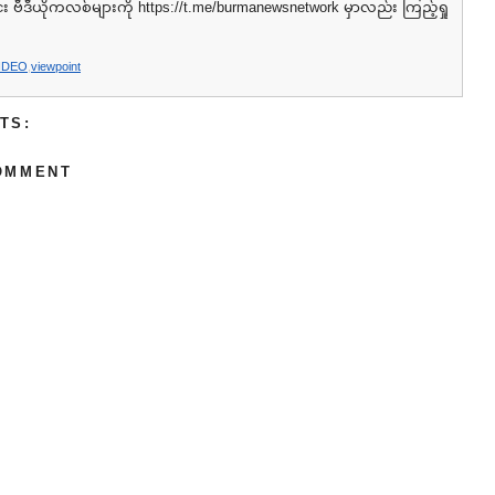
ဗီဒီယိုကလစ်များကို ⁦https://t.me/burmanewsnetwork⁩ မှာလည်း ကြည့်ရှု
IDEO
,
viewpoint
TS:
OMMENT