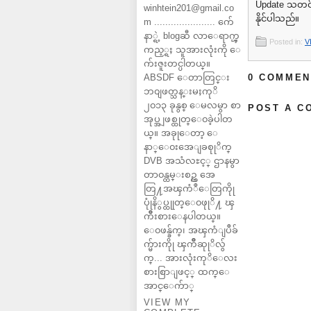
Update သတင်း 
winhtein201@gmail.co
နိုင်ပါသည်။
m ...................... က်ေ
နာ္ရဲ့ blogဆီ လာေရာက္ၾ
Posted in:
V
ကည့္ရႈ သူအားလုံးကို ေ
က်းဇူးတင္ပါတယ္။
ABSDF ေတာတြင္း
0 COMMEN
ဘ၀ျဖတ္သန္းမႈကုိ
၂၀၁၃ ခုနွစ္ ေမလမွာ စာ
POST A C
အုပ္အျဖစ္ထုတ္ေ၀ခဲ့ပါတ
ယ္။ အခုုေတာ့ ေ
နာ္ေ၀းအေျခစုုိက္
DVB အသံလႊင့္ ဌာနမွာ
တာ၀န္ထမ္းစဥ္က အေ
တြ႔အၾကံဳေတြကိုု
ပုုံနိွပ္ထုုတ္ေ၀ဖုုိ႔ ၾ
ကိဳးစားေနပါတယ္။
ေ၀ဖန္ခ်က္၊ အၾကံျပဳခ်
က္မ်ားကိုု ၾကိဳဆုုိလ်ွ
က္... အားလုံးကုိေလး
စားစြာျဖင့္ ထက္ေ
အာင္ေက်ာ္
VIEW MY