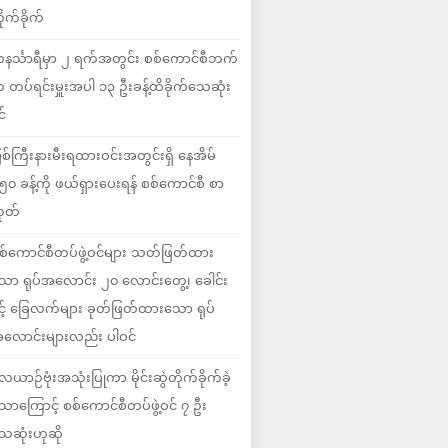
ိုက်ခိုက်
နင်္သာရီမှာ ၂ ရက်အတွင်း စစ်ကောင်စီဘက်
 တပ်ရင်းမှူးအပါ ၁၃ ဦးခန့်ထိခိုက်သေဆုံး
င်
ြစ်ကြီးနားမီးရထားဝင်းအတွင်းရှိ နေအိမ်
၅၀ ခန့်ကို ဖယ်ရှားပေးရန် စစ်ကောင်စီ စာ
ုတ်
စ်ကောင်စီတပ်ဖွဲ့ဝင်များ သတ်ဖြတ်ထား
ော ရုပ်အလောင်း ၂၀ လောင်းတွေ့၊ ခေါင်း
ှင့် ခြေလက်များ ခုတ်ဖြတ်ထားသော ရုပ်
လောင်းများလည်း ပါဝင်
ေယာဉ်ဗုံးအသုံးပြုကာ မိုင်းဆွဲတိုက်ခိုက်ခဲ့
ောကြောင့် စစ်ကောင်စီတပ်ဖွဲ့ဝင် ၇ ဦး
ေဆုံးဟုဆို