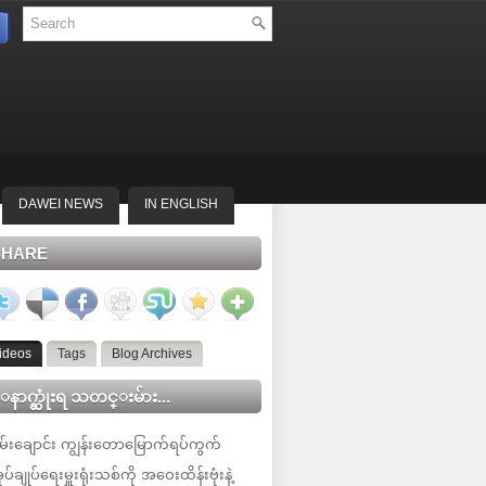
DAWEI NEWS
IN ENGLISH
SHARE
ideos
Tags
Blog Archives
နာက္ဆုံးရ သတင္းမ်ား...
မ်းချောင်း ကျွန်းတောမြောက်ရပ်ကွက်
ုပ်ချုပ်ရေးမှူးရုံးသစ်ကို အဝေးထိန်းဗုံးနဲ့