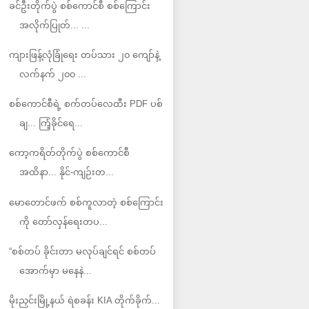
ခင်ဦးတိုက်ပွဲ စစ်ကောင်စီ စစ်ကြောင်း
အလိုက်ပြုတ်... ...
ကျားဖြန့်လုံခြုံရေး တပ်သား ၂၀ ကျော်နဲ့
လက်နက် ၂၀၀ ...
စစ်ကောင်စီရဲ့ စက်တပ်လေထီး PDF ပစ်
ချ... ကြံ့ခိုင်ရေ...
ကော့ကရိတ်တိုက်ပွဲ စစ်ကောင်စီ
အထိနာ... နိုင်-ကျဉ်းတ...
မောတောင်ဖက် စစ်ကူလာတဲ့ စစ်ကြောင်း
ကို တော်လှန်ရေးတပ...
“စစ်တပ် ခိုင်းတာ မလုပ်ချင်ရင် စစ်တပ်
အောက်မှာ မနေနဲ...
မိုးညှင်းမြို့နယ် ရဲစခန်း KIA တိုက်ခိုက်...