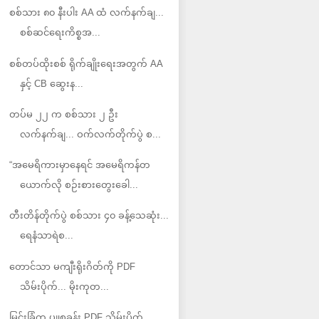
စစ်သား ၈၀ နီးပါး AA ထံ လက်နက်ချ...
စစ်ဆင်ရေးကိစ္စအ...
စစ်တပ်ထိုးစစ် ရိုက်ချိုးရေးအတွက် AA
နှင့် CB ဆွေးန...
တပ်မ ၂၂ က စစ်သား ၂ ဦး
လက်နက်ချ... ဝက်လက်တိုက်ပွဲ စ...
“အမေရိကားမှာနေရင် အမေရိကန်တ
ယောက်လို စဉ်းစားတွေးခေါ...
တီးတိန်တိုက်ပွဲ စစ်သား ၄၀ ခန့်သေဆုံး...
ရေနံသာရဲစ...
တောင်သာ မကျီးရိုးဂိတ်ကို PDF
သိမ်းပိုက်... မိုးကုတ...
မြင်းခြံက ပျုစခန်း PDF သိမ်းပိုက်...