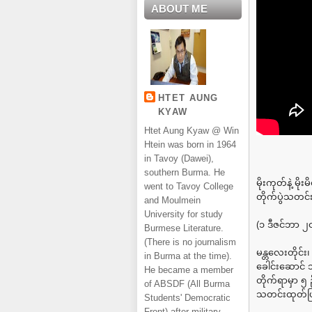
ABOUT ME
HTET AUNG
KYAW
Htet Aung Kyaw @ Win
Htein was born in 1964
in Tavoy (Dawei),
southern Burma. He
မိုးကုတ်နဲ့ မိ
went to Tavoy College
တိုက်ပွဲသတင်း
and Moulmein
University for study
(၁ ဒီဇင်ဘာ ၂
Burmese Literature.
(There is no journalism
မန္တလေးတိုင်း၊
in Burma at the time).
ခေါင်းဆောင် 
He became a member
တိုက်ရာမှာ ၅
of ABSDF (All Burma
သတင်းထုတ်ပ
Students' Democratic
Front) after military