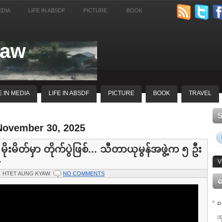
EDIA
LIFE IN ABSDF
PICTURE.
BOOK
yaw
E IN MEDIA
LIFE IN ABSDF
PICTURE
BOOK
TRAVEL
November 30, 2025
့ မိုးမိတ်မှာ တိုက်ပွဲဖြစ်... သီတာယုမွန်အဖွဲ့က ၅ ဦး
.
V
HTET AUNG KYAW
NO COMMENTS
ေ
စ
အ