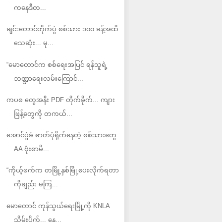
ကနေဒီတ...
ချင်းတောင်တိုက်ပွဲ စစ်သား ၁၀၀ ခန့်အထိ
သေဆုံး... မု...
“မောတောင်က စစ်ရေးအပြင် ရန်သူရဲ့
ဘဏ္ဍာရေးလမ်းကြောင်...
ကပစ တွေအနီး PDF တိုက်ခိုက်... ကျား
ဖြန့်တွေကို တကယ်...
အောင်ပွဲခံ ဓာတ်ပုံရိုက်နေတဲ့ စစ်သားတွေ
AA ဗုံးစာမိ...
“ကိုယ့်ဖက်က တမြို့နှစ်မြို့ပေးလိုက်ရတာ
ကိုချည်း မကြ...
မောတောင် ကုန်သွယ်ရေးမြို့ကို KNLA
သိမ်းပိုက်... နေ...