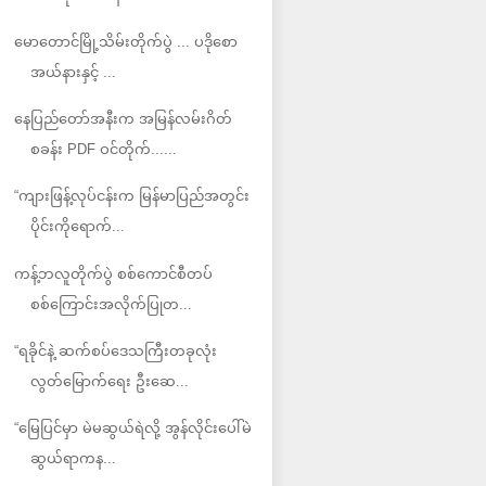
မောတောင်မြို့သိမ်းတိုက်ပွဲ ... ပဒိုစော
အယ်နားနှင့် ...
နေပြည်တော်အနီးက အမြန်လမ်းဂိတ်
စခန်း PDF ဝင်တိုက်......
“ကျားဖြန့်လုပ်ငန်းက မြန်မာပြည်အတွင်း
ပိုင်းကိုရောက်...
ကန့်ဘလူတိုက်ပွဲ စစ်ကောင်စီတပ်
စစ်ကြောင်းအလိုက်ပြုတ...
“ရခိုင်နဲ့ ဆက်စပ်ဒေသကြီးတခုလုံး
လွတ်မြောက်ရေး ဦးဆေ...
“မြေပြင်မှာ မဲမဆွယ်ရဲလို့ အွန်လိုင်းပေါ်မဲ
ဆွယ်ရာကန...