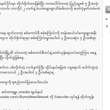
မနက်ပိုင်းမှာ တိုက်ခိုက်တာဖြစ်ပြီး ကားပေါ်ပါလာတဲ့ ပြည်သူ့စစ် ၅ ဦးစလုံး
လက်၊ ကာဘိုင် ၂ လက်နဲ့ ခဲယမ်းများစွာသိမ်းမိတာကို ဓာတ်ပုံမှတ်တမ်းထဲ
။
ု့ကနေ ထွက်လာတဲ့ စစ်ကောင်စီ စစ်ကြောင်းကို ထန်းဆယ်ပင်ကျေးရွာအနီး
ွေက တိုက်ခိုက်ရာမှာ စစ်ကြောင်းမှုးအပါဝင် ၃ ဦးသေဆုံး၊ ၇ ဦးဒဏ်ရာ
 မိုးမိတ်မြို့ဆီ ဝင်လာတဲ့ စစ်ကောင်စီတပ်နဲ့ တော်လှန်ရေးတပ်တွေကြား မနေ့
ီး တိုက်ပွဲဖြစ်နေ...
ဖက်က ပစ်လိုက်တဲ့ လက်နက်ကြီး ထိုင်းနယ်မြေထဲ ကျရောက် ပေါက်ကွဲတဲ့
း ကလေးငယ် ၂ ဦးအပါဝင် ၃ ဦးဒဏ်ရာရ...
င်းတွေကို စုစည်းတင်ပြထားပါတယ်။
အင်တာဗျူး youtube ချယ်နယ်
youtube.com/c/BurmaNewsNetwork⁩ ကို Subscribe လုပ်ရန် တိုက်တွန်း