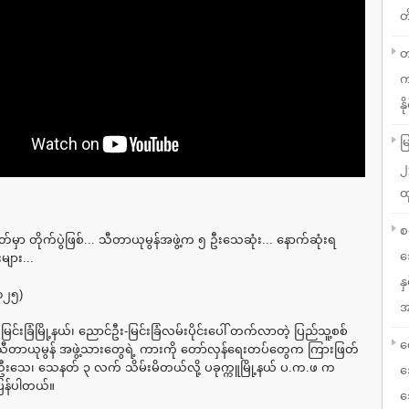
တ
တ
က
နို
မ
၂
ထ
စ
ုးမိတ်မှာ တိုက်ပွဲဖြစ်... သီတာယုမွန်အဖွဲ့က ၅ ဦးသေဆုံး... နောက်ဆုံးရ
သ
များ...
န
၀၂၅)
အ
 မြင်းခြံမြို့နယ်၊ ညောင်ဦး-မြင်းခြံလမ်းပိုင်းပေါ် တက်လာတဲ့ ပြည်သူ့စစ်
လ
သီတာယုမွန် အဖွဲ့သားတွေရဲ့ ကားကို တော်လှန်ရေးတပ်တွေက ကြားဖြတ်
 ဦးသေ၊ သေနတ် ၃ လက် သိမ်းမိတယ်လို့ ပခုက္ကူမြို့နယ် ပ.က.ဖ က
သ
ြန်ပါတယ်။
သ