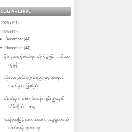
BLOG ARCHIVE
►
2026
(191)
▼
2025
(442)
►
December
(44)
▼
November
(44)
မိုးကုတ်နဲ့ မိုးမိတ်မှာ တိုက်ပွဲဖြစ်... သီတာ
ယုမွန်...
ကိုလေး(အင်းဝဂုဏ်ရည်) နှင့် အမှောင်
ခေတ်မှာ ပြောရဲဆိ...
တီးတိန်က စစ်တပ်စခန်း ချင်းညီနောင်
သိမ်းပိုက်... တန...
“အနိမ့်အမြင့် အတက်အကျတွေရှိပေမယ့်
တော်လှန်ရေးက ရှေ...