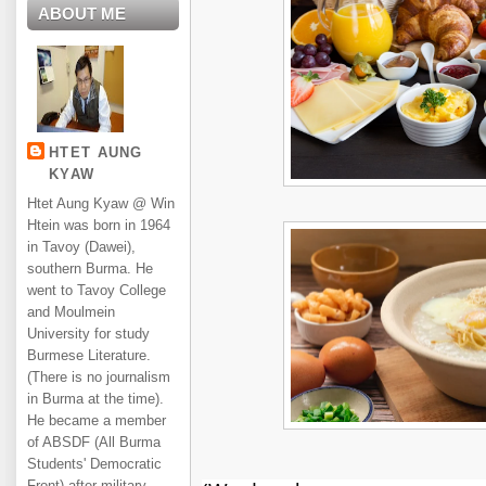
ABOUT ME
HTET AUNG
KYAW
Htet Aung Kyaw @ Win
Htein was born in 1964
in Tavoy (Dawei),
southern Burma. He
went to Tavoy College
and Moulmein
University for study
Burmese Literature.
(There is no journalism
in Burma at the time).
He became a member
of ABSDF (All Burma
Students' Democratic
Front) after military