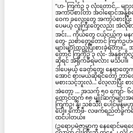
“ဟ- ကြက်ဥ ၃ လုံးတောင်... များလ
အကာပဲစားတာ အဝါရောင်အနှစ်တွေက
ဝေက ခလေးတွေ အကာပဲစားပြီး အန
ပေမယ့် လူကြီးတွေလည်း အဲလိုစ
အင်း... ကိုယ်တွေ ငယ်ငယ်က မန
တွေ- ညစာတွေတောင် ကြက်ဥဟင်
များများထည့်ပြီးစားခဲ့ရတာ။..
တောင် ကြက်ဥ ၃ လုံး- အနှစ်ကိုလ
ဆိုရင် အရိုက်ခံရမလား မသိပါ။
ဒါပေမယ့် ခေတ်တွေ၊ နေရာတွေကပ
အောင် စားမယ်ဆိုရင်တော့ ဘာတ
မစားသင့်ဘူးလဲ... လေ့လာပြီး စ
အဲတော့ ... အသက် ၅၀ ကျော်- ၆
ထောင်ထွက် ၈၈ မျိုးဆက်များအ
ကြက်ဥ၊ နို့၊ သစ်သီး၊ ပေါင်မုန့်မ
ပေါ့။ ကော်ဖီ- လဖက်ရည်တခွက်လ
ထင်ပါတယ်။
(ဥရောပမဲဇာမှာက နေရောင်မရတေ
လောက် ငါးကြီးဆီ တနေ့ ၂ လု