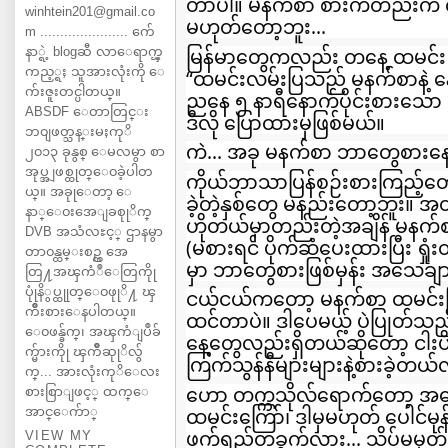
တာပါ။ မနက်စာ စားကတည်းက လမ
winhtein201@gmail.co
မဟုတ်တော့ဘူး...
m ...................... က်ေ
နာ္ရဲ့ blogဆီ လာေရာက္ၾ
မြန်မာတွေကလည်း တနေ့ ထမင်း
ကည့္ရႈ သူအားလုံးကို ေ
“ထမင်းလမ်းပြသည် မနက်စာနဲ့
က်းဇူးတင္ပါတယ္။
ညနေ ၅ နာရီနောက်ပိုင်းစားသ
ABSDF ေတာတြင္း
ဒီလို ပြောထားမှဖြစ်မယ်။
ဘ၀ျဖတ္သန္းမႈကုိ
ကဲ... အခု မနက်စာ ဘာတွေစားန
၂၀၁၃ ခုနွစ္ ေမလမွာ စာ
အုပ္အျဖစ္ထုတ္ေ၀ခဲ့ပါတ
ကိုယ်ဘာသာပြန်စဉ်းစားကြည့်တ
ယ္။ အခုုေတာ့ ေ
ခဲ့တဲ့နှစ်တွေ မနည်းတော့ဘူး။
နာ္ေ၀းအေျခစုုိက္
ဟိုတယ်မှာတည်းတဲ့အချိန် မနက်စာ
DVB အသံလႊင့္ ဌာနမွာ
(မစားရင် ပိုက်ဆံပေးထားပြီး ရှုံ
တာ၀န္ထမ္းစဥ္က အေ
မှာ ဘာတွေစားဖြစ်မှန်း အသေချာ
တြ႔အၾကံဳေတြကိုု
ပုုံနိွပ္ထုုတ္ေ၀ဖုုိ႔ ၾ
ငယ်ငယ်ကတော့ မနက်စာ ထမင်းကြမ
ကိဳးစားေနပါတယ္။
ထင်တာပဲ။ ဒါပေမယ့် ပဲပြုတ်သ
ေ၀ဖန္ခ်က္၊ အၾကံျပဳခ်
နေ့တွေလည်းရှိတယ်ဆိုတော့ ငါးပ
က္မ်ားကိုု ၾကိဳဆုုိလ်ွ
ကြက်သွန်နီများများနဲ့စားခဲ့တယ်လ
က္... အားလုံးကုိေလး
ဟော တက္ကသိုလ်ရောက်တော့ အ
စားစြာျဖင့္ ထက္ေ
အာင္ေက်ာ္
ထမင်းကြော်၊ ဒါမှမဟုတ် ပေါင်မုန
ဖက်ရည်တခွက်လား... သိပ်မမှတ်
VIEW MY