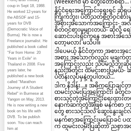
(Weekend မှာ တွေးတောစရာ... 
coup in Sept 18, 1988.
နိုင်ငံရေးအကြောင်းရေးရင် ဆိုရှယ
He worked 12-years for
ကြိုက်ဘူး၊ ပိတ်သတ်စိတ်ဝင်စားမ
the ABSDF and 15-
အစားအသောက်အကြောင်း- အလှ
years for DVB
စိတ်ဝင်စားမှုများတယ်- ဆိုလို့ ရေး
(Democratic Voice of
ဆောင်းပါးရှင်ကနေ အစားအသော
Burma). He is now a
Freelance journalist. He
တော့မလား မသိပါ။
published a book called
ဒါပေမယ့် နိုင်ငံတကာ အစားအ
"Far from Home: 20
အစား အသောက်လည်း မချက်တတ
Years in Exile" in
အကြောင်းလည်း သိပ်မသိဘူးဆို
Thailand in 2008. Five
နည်းအတိုင်း ထမင်းစားပြမယ်- ဆိ
years later, he
ပဲတန်းလုပ်မှနဲ့တူပါတယ်...
published a new book
called "Marathon
ဒါက နိဒါန်း...။ အဓိကပြောချင်တ
Journey of A Student
ထမင်းလမ်းပြအကြောင်း၊ ခံတွင်း
Rebel" in Burmese at
စားသင့်တဲ့အကြောင်းရေးထားတယ်
Yangon on May, 2013.
နောက်ဆက်တွဲအဖြစ် မနက်စာ ဘ
He is now writing a new
တွေ စားသင့်သလဲ ဆွေးနွေးချင်လို့
book on his life with
DVB. To be publish
မနက်စာအကြောင်းမပြောခင် ပထမ 
soon. You can reach
က ထမင်းလမ်းပြဆိုတာ ညစာအတွက
him at