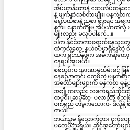
အိပ်ယာနိုးတာနဲ့ ဆေးလိပ်တန်းသ
နဲ့ မျက်နှာသစ်တာမျိုး၊ မနက်စ
နေ့လယ်စာနဲ့ ညစာ စားရင် အိုကေ
နက်။ နောက်ကျမှ အိပ်ယာထလို့ 
မျိုးလည်း မလုပ်ပါနက်...။
ဒါက နိုင်ငံတကာရောက်နေသူတွေကိ
ထဲကလူတွေ- နယ်စပ်မှာရှိနေတဲ့ 
ထက် ရှင်သန်ဖို့က အဓိကဆိုတော့
နေရပါအူးမယ်။
စစ်တပ်က အာဏာမသိမ်းခင် မြန်မာန
နေစဉ်အတွင်း တွေ့မိတဲ့ မနက်စာ
အတော်များများက မနက်စာ မုန့်ဟ
အချီု့ကလည်း လဖက်ရည်ဆိုင်ထို
ထမင်း၊ ဆမူဆာ- ပလာတာ စသဖြင
ဖက်ရည် တခွက်သောက်- ဒီလိုနဲ့ 
တယ်။
ဘယ်သူမှ နို့သောက်တာ၊ ငှက်ပ
မတွေ့မိဘူးရယ်။ ဆိုင်အတော်များမျ