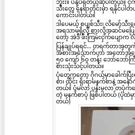
ဘူးး။ ပဲနို့်ပဲရှိတယ်ဆိုပါတယ်။ 
သီးတွေ နေရာတိုင်းမှာ ရနိုင်ပါ
ကောင်းပါတယ်။
ဒါပေမယ့် စပျစ်သီး၊ လိမော်သီး
အရသာမရှိလို့ စားလို့အဆင်မပြေ
တော့ အဲဒီ ဖီးကြမ်းငှက်ပျောက လ
ပြန်ချုပ်ရရင်... တရက်တာအတွက
အစားအသောက်ဟာ အတော်အရေးက
၅၀ ကျော် ၆၀ တန်း ဘော်ဘော်က
စားသုံးသင့်ပါတယ်။
ပုံတွေကတော့ ဂိုဂယ်မှာခေါက်ပြီးရ
စာ၊ ထိုင်း ရိုးရာမနက်စာနဲ့ အနော
တယ်။ ပုံမလာ ပန်းမလာ တပုံကတ
တဲ့ မနက်စာပုံ ဖြစ်ပါတယ် (ပုံထဲမ
တယ်)