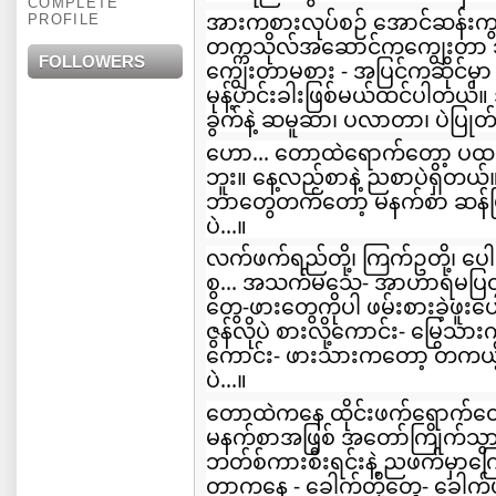
COMPLETE
အားကစားလုပ်စဉ် အောင်ဆန်းကွင
PROFILE
တက္ကသိုလ်အဆောင်ကကျွေးတာ သ
FOLLOWERS
ကျွေးတာမစား - အပြင်ကဆိုင်မှ
မုန့်ဟင်းခါးဖြစ်မယ်ထင်ပါတယ
ခွက်နဲ့ ဆမူဆာ၊ ပလာတာ၊ ပဲပြုတ်နဲ
ဟော... တောထဲရောက်တော့ ပထမ ပ
ဘူး။ နေ့လည်စာနဲ့ ညစာပဲရှိတယ
ဘာတွေတက်တော့ မနက်စာ ဆန
ပဲ...။
လက်ဖက်ရည်တို့၊ ကြက်ဥတို့၊ ပေါင်မု
စွ... အသက်မသေ- အာဟာရမပြတ်အ
တွေ-ဖားတွေကိုပါ ဖမ်းစားခဲ့ဖူး
ဇွန်လိုပဲ စားလို့ကောင်း- မြွေသား
ကောင်း- ဖားသားကတော့ တကယ့်က
ပဲ...။
တောထဲကနေ ထိုင်းဖက်ရောက်တော့
မနက်စာအဖြစ် အတော်ကြိုက်သွား..
ဘတ်စ်ကားစီးရင်းနဲ့ ညဖက်မှာကြွေ
တာကနေ - ခေါက်တို့တွေ- ခေါက်ဖ