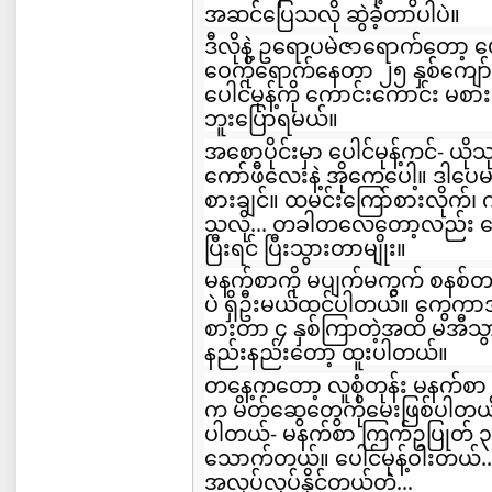
အဆင်ပြေသလို ဆွဲခဲ့တာပါပဲ။
ဒီလိုနဲ့ ဥရောပမဲဇာရောက်တော့ ပေါင
ဝေကိုရောက်နေတာ ၂၅ နှစ်ကျော်
ပေါင်မုန့်ကို ကောင်းကောင်း 
ဘူးပြောရမယ်။
အစောပိုင်းမှာ ပေါင်မုန့်ကင်- ယိ
ကော်ဖီလေးနဲ့ အိုကေပေါ့။ ဒါပေမယ့်
စားချင်။ ထမင်းကြော်စားလိုက်၊ 
သလို... တခါတလေတော့လည်း ကေ
ပြီးရင် ပြီးသွားတာမျိုး။
မနက်စာကို မပျက်မကွက် စနစ်တ
ပဲ ရှိဦးမယ်ထင်ပါတယ်။ ကွေကာအုပ်လိ
စားတာ ၄ နှစ်ကြာတဲ့အထိ မအီသွား
နည်းနည်းတော့ ထူးပါတယ်။
တနေ့ကတော့ လူစုံတုန်း မနက်စ
က မိတ်ဆွေတွေကိုမေးဖြစ်ပါ
ပါတယ်- မနက်စာ ကြက်ဥပြုတ် ၃ လ
သောက်တယ်။ ပေါင်မုန့်ဝါးတယ်... 
အလုပ်လုပ်နိုင်တယ်တဲ့...