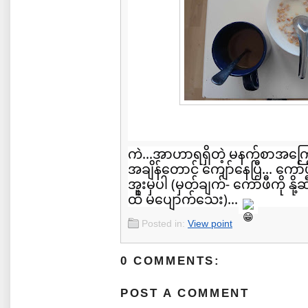
ကဲ...အာဟာရရှိတဲ့ မနက်စာအကြော
အချိန်တောင် ကျော်နေပြီ... ကေ
အူးမှပါ (မှတ်ချက်- ကော်ဖီကို နိ
ထိ မပျောက်သေး)...
Posted in:
View point
0 COMMENTS:
POST A COMMENT