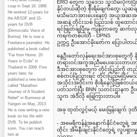
ERO တွေက သူ့ဒေသ သူသိမ်းပိုက်ပြီး
coup in Sept 18, 1988.
နိုင်တယ်ဆိုတဲ့ စိုးရိမ်ချက်တွေ၊ 
He worked 12-years for
မသိမသာအားပေးနေတဲ့ အယူအဆအမှာ
the ABSDF and 15-
အဆနဲ့ တိုင်းသစ် ပြည်သစ် ထူထောင်
years for DVB
ရင်ဖြုတ်ချပြီးမှ ကျန်တာတွေ ဆက်လုပ်
(Democratic Voice of
ကရက်တစ်ပါတီ - DPNS
Burma). He is now a
ဥက္ကဌ ဦးအောင်မိုးဇော်က ပြောပါတယ
Freelance journalist. He
published a book called
"Far from Home: 20
နွေဦးတော်လှန်ရေးအင်အားစုတွေကို န
Years in Exile" in
တရားဝင်အကူအညီမပေးသေးတာဟာ စစ်တပ
Thailand in 2008. Five
ဒီအင်အားစုတွေက တိုင်းပြည်ကို တည်ငြ
years later, he
စစ်တပ်ပြိုသွားရင် တိုင်းပြည်မငြိမ်မ
published a new book
အသိုင်းအဝိုင်းက စိုးရိနေလို့ဖြစ်တယ်ဆ
called "Marathon
ပတ်သက်ပြီး BNN သတင်းဌာနက ဦးထက
Journey of A Student
သူက အဲဒီလို ဖြေကြားတာပါ။
Rebel" in Burmese at
Yangon on May, 2013.
အခု ထုတ်လွှင့်မယ့် မေးမြန်းချက် ဒုတိယ
He is now writing a new
book on his life with
DVB. To be publish
- အမေရိကန်နဲ့အနောက်နိုင်ငံတွေရဲ့
soon. You can reach
ထိုင်း အိမ်နီးချင်းနိုင်ငံတွေရဲ့ လှုပ်ရှာ
him at
သလား...