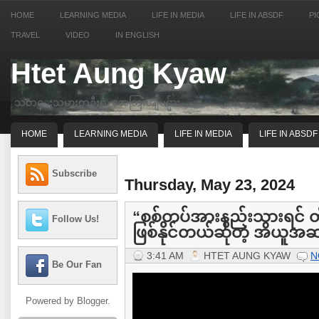
HOME
LEARNING MEDIA
LIFE IN MEDIA
LIFE IN ABSDF
PI
TRAVEL
VIDEO
IN ENGLISH
Htet Aung Kyaw
သတင္းသမားတဦးရဲ့ အေတြးအျမင္မ်ား
HOME
LEARNING MEDIA
LIFE IN MEDIA
LIFE IN ABSDF
Subscribe
Thursday, May 23, 2024
“စစ်တပ်အားနည်းသွားရင် တိ
Follow Us!
ဖြစ်နိုင်တယ်ဆိုတဲ့ အယူအ
3:41 AM
HTET AUNG KYAW
N
Be Our Fan
Powered by
Blogger
.