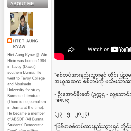
ABOUT ME
HTET AUNG
KYAW
Htet Aung Kyaw @ Win
Htein was born in 1964
in Tavoy (Dawei),
southern Burma. He
“စစ်တပ်အားနည်းသွားရင် တိုင်းပြည်မင
went to Tavoy College
အယူအဆက စစ်တပ်ကို မသိမသာအား
and Moulmein
University for study
- ဦးအောင်မိုးဇော် (ဥက္ကဌ - လူ့ဘော
Burmese Literature.
DPNS)
(There is no journalism
in Burma at the time).
(၂၃ - ၅ - ၂၀၂၄)
He became a member
of ABSDF (All Burma
Students' Democratic
“မြန်မာစစ်တပ်အားနည်းသွားရင် တိုင်
Front) after military