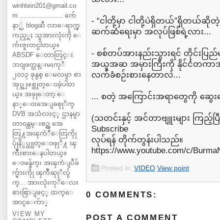
winhtein201@gmail.co
m ...................... က်ေ
- “ငါတို့မှာ ငါတို့ပဲရှိတယ်”ရှိတယ်
နာ္ရဲ့ blogဆီ လာေရာက္ၾ
ဆက်ဆံရေးမှာ အလုပ်ဖြစ်ရဲ့လား...
ကည့္ရႈ သူအားလုံးကို ေ
က်းဇူးတင္ပါတယ္။
- စစ်တပ်အားနည်းသွားရင် တိုင်းပြည်မ
ABSDF ေတာတြင္း
အယူအဆ အမှားကြီးကို နိုင်ငံတကာအသ
ဘ၀ျဖတ္သန္းမႈကုိ
လက်ခံစဉ်းစားနေတာလဲ...
၂၀၁၃ ခုနွစ္ ေမလမွာ စာ
အုပ္အျဖစ္ထုတ္ေ၀ခဲ့ပါတ
ယ္။ အခုုေတာ့ ေ
... စတဲ့ အကြောင်းအရာတွေကို ဆွေ
နာ္ေ၀းအေျခစုုိက္
DVB အသံလႊင့္ ဌာနမွာ
(သတင်းနှင့် အင်တာဗျူးများ ကြည့်ပ
တာ၀န္ထမ္းစဥ္က အေ
Subscribe
တြ႔အၾကံဳေတြကိုု
လုပ်ရန် တိုက်တွန်းပါသည်။
ပုုံနိွပ္ထုုတ္ေ၀ဖုုိ႔ ၾ
https://www.youtube.com/c/Burm
ကိဳးစားေနပါတယ္။
ေ၀ဖန္ခ်က္၊ အၾကံျပဳခ်
Posted in:
VIDEO
,
View point
က္မ်ားကိုု ၾကိဳဆုုိလ်ွ
က္... အားလုံးကုိေလး
စားစြာျဖင့္ ထက္ေ
0 COMMENTS:
အာင္ေက်ာ္
VIEW MY
POST A COMMENT