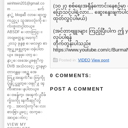
winhtein201@gmail.co
(၁၀၂၇ စစ်ရေးအရှိန်ကောင်းနေစဉ်မှ
m ...................... က်ေ
ပြောသင့်ပါရဲ့လား... ဆွေးနွေးချက်ပါတ
နာ္ရဲ့ blogဆီ လာေရာက္ၾ
ထုတ်လွှင့်ပါမယ်)
ကည့္ရႈ သူအားလုံးကို ေ
က်းဇူးတင္ပါတယ္။
(အင်တာဗျူးများ ကြည့်ပြီးပါက ဤ y
ABSDF ေတာတြင္း
လုပ်ပါရန်
ဘ၀ျဖတ္သန္းမႈကုိ
တိုက်တွန်းပါသည်။
၂၀၁၃ ခုနွစ္ ေမလမွာ စာ
အုပ္အျဖစ္ထုတ္ေ၀ခဲ့ပါတ
https://www.youtube.com/c/Burm
ယ္။ အခုုေတာ့ ေ
Posted in:
VIDEO
,
View pont
နာ္ေ၀းအေျခစုုိက္
DVB အသံလႊင့္ ဌာနမွာ
တာ၀န္ထမ္းစဥ္က အေ
0 COMMENTS:
တြ႔အၾကံဳေတြကိုု
ပုုံနိွပ္ထုုတ္ေ၀ဖုုိ႔ ၾ
POST A COMMENT
ကိဳးစားေနပါတယ္။
ေ၀ဖန္ခ်က္၊ အၾကံျပဳခ်
က္မ်ားကိုု ၾကိဳဆုုိလ်ွ
က္... အားလုံးကုိေလး
စားစြာျဖင့္ ထက္ေ
အာင္ေက်ာ္
VIEW MY