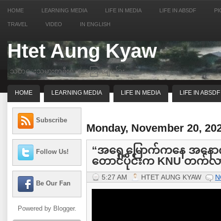
HOME
LEARNING MEDIA
LIFE IN MEDIA
LIFE IN ABSDF
PI
TRAVEL
VIDEO
IN ENGLISH
Htet Aung Kyaw
သတင္းသမားတဦးရဲ့ အေတြးအျမင္မ်ား
HOME
LEARNING MEDIA
LIFE IN MEDIA
LIFE IN ABSDF
Subscribe
Monday, November 20, 20
“အရှေ့မြောက်ကနေ အနောက်မ
Follow Us!
တောင်ပိုင်းက KNU တက်လာဖို
5:27 AM
HTET AUNG KYAW
N
Be Our Fan
Powered by
Blogger
.