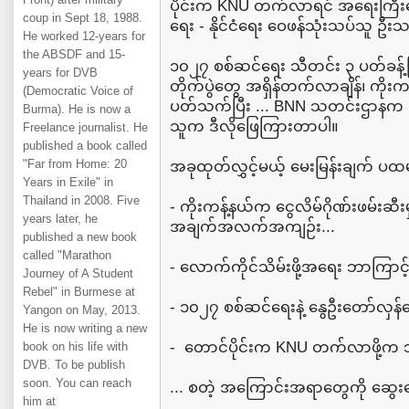
ပိုင်းက KNU တက်လာရင် အရေးကြီးနေရာတ
coup in Sept 18, 1988.
ရေး - နိုင်ငံရေး ဝေဖန်သုံးသပ်သူ ဦးသ
He worked 12-years for
the ABSDF and 15-
၁၀၂၇ စစ်ဆင်ရေး သီတင်း ၃ ပတ်ခန့်ကြာ
years for DVB
တိုက်ပွဲတွေ အရှိန်တက်လာချိန်၊ ကိုး
(Democratic Voice of
ပတ်သက်ပြီး ... BNN သတင်းဌာနက ဦ
Burma). He is now a
သူက ဒီလိုဖြေကြားတာပါ။
Freelance journalist. He
published a book called
"Far from Home: 20
အခုထုတ်လွှင့်မယ့် မေးမြန်းချက် ပထမပိ
Years in Exile" in
Thailand in 2008. Five
- ကိုးကန့်နယ်က ငွေလိမ်ဂိုဏ်းဖမ်းဆီး
years later, he
အချက်အလက်အကျဉ်း...
published a new book
called "Marathon
- လောက်ကိုင်သိမ်းဖို့အရေး ဘာကြာ
Journey of A Student
Rebel" in Burmese at
- ၁၀၂၇ စစ်ဆင်ရေးနဲ့ နွေဦးတော်လှ
Yangon on May, 2013.
He is now writing a new
- တောင်ပိုင်းက KNU တက်လာဖို့က
book on his life with
DVB. To be publish
soon. You can reach
... စတဲ့ အကြောင်းအရာတွေကို ဆွေ
him at