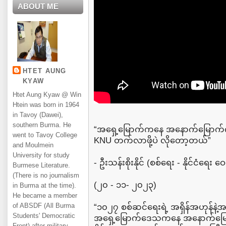
ABOUT ME
HTET AUNG
KYAW
Htet Aung Kyaw @ Win
Htein was born in 1964
in Tavoy (Dawei),
southern Burma. He
“အရှေ့မြောက်ကနေ အနောက်မြောက်ကို
went to Tavoy College
KNU တက်လာဖို့ပဲ လိုတော့တယ်”
and Moulmein
University for study
- ဦးသန်းစိုးနိုင် (စစ်ရေး - နိုင်ငံရေး 
Burmese Literature.
(There is no journalism
(၂၀ - ၁၁- ၂၀၂၃)
in Burma at the time).
He became a member
of ABSDF (All Burma
“၁၀၂၇ စစ်ဆင်ရေးရဲ့ အရှိန်အဟုန်နဲ
Students' Democratic
အရှေ့မြောက်ဒေသကနေ အနောက်မြော
Front) after military