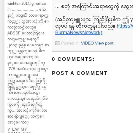
winhtein201@gmail.co
... စတဲ့ အကြောင်းအရာတွေကို ဆွေ
m ...................... က်ေ
နာ္ရဲ့ blogဆီ လာေရာက္ၾ
(အင်တာဗျူးများ ကြည့်ပြီးပါက ဤ y
ကည့္ရႈ သူအားလုံးကို ေ
လုပ်ပါရန် တိုက်တွန်းပါသည်။
https:
က်းဇူးတင္ပါတယ္။
BurmaNewsNetwork)
။
ABSDF ေတာတြင္း
ဘ၀ျဖတ္သန္းမႈကုိ
Posted in:
VIDEO
,
View pont
၂၀၁၃ ခုနွစ္ ေမလမွာ စာ
အုပ္အျဖစ္ထုတ္ေ၀ခဲ့ပါတ
ယ္။ အခုုေတာ့ ေ
0 COMMENTS:
နာ္ေ၀းအေျခစုုိက္
DVB အသံလႊင့္ ဌာနမွာ
POST A COMMENT
တာ၀န္ထမ္းစဥ္က အေ
တြ႔အၾကံဳေတြကိုု
ပုုံနိွပ္ထုုတ္ေ၀ဖုုိ႔ ၾ
ကိဳးစားေနပါတယ္။
ေ၀ဖန္ခ်က္၊ အၾကံျပဳခ်
က္မ်ားကိုု ၾကိဳဆုုိလ်ွ
က္... အားလုံးကုိေလး
စားစြာျဖင့္ ထက္ေ
အာင္ေက်ာ္
VIEW MY