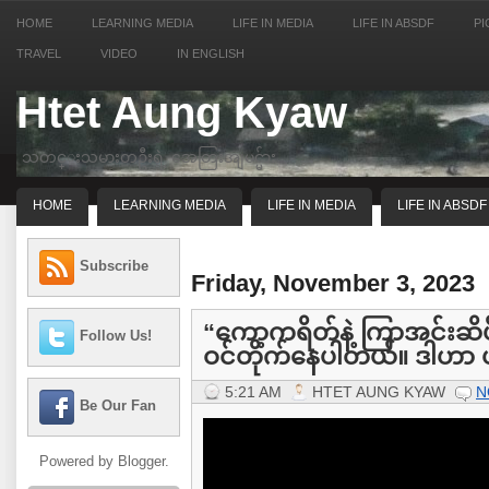
HOME
LEARNING MEDIA
LIFE IN MEDIA
LIFE IN ABSDF
PI
TRAVEL
VIDEO
IN ENGLISH
Htet Aung Kyaw
သတင္းသမားတဦးရဲ့ အေတြးအျမင္မ်ား
HOME
LEARNING MEDIA
LIFE IN MEDIA
LIFE IN ABSDF
Subscribe
Friday, November 3, 2023
“ကော့ကရိတ်နဲ့ ကြာအင်းဆိပ
Follow Us!
ဝင်တိုက်နေပါတယ်။ ဒါဟာ ဟ
5:21 AM
HTET AUNG KYAW
N
Be Our Fan
Powered by
Blogger
.