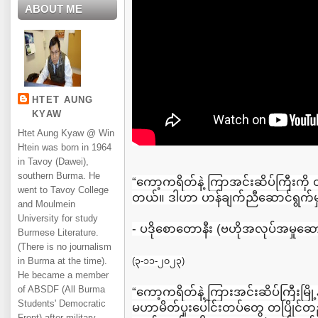
ABOUT ME
HTET AUNG
KYAW
Htet Aung Kyaw @ Win
Htein was born in 1964
in Tavoy (Dawei),
southern Burma. He
“ကော့ကရိတ်နဲ့ ကြာအင်းဆိပ်ကြီးကို 
went to Tavoy College
တယ်။ ဒါဟာ ဟန်ချက်ညီဆောင်ရွက်မှ
and Moulmein
University for study
- ပဒိုစောတောနီး (ဗဟိုအလုပ်အမှုဆေ
Burmese Literature.
(There is no journalism
in Burma at the time).
(၃-၁၁-၂၀၂၃)
He became a member
of ABSDF (All Burma
“ကော့ကရိတ်နဲ့ ကြားအင်းဆိပ်ကြီးမြို
Students' Democratic
မဟာမိတ်ပူးပေါင်းတပ်တွေ တပြိုင်
Front) after military