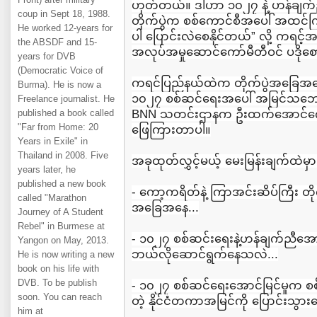
ဟုတ်တယ်။ ဒါဟာ ၁၀၂၇ နဲ့ ဟန်ချက်
coup in Sept 18, 1988.
တိုက်ပွဲက စစ်ကောင်စီအပေါ် အထင်ကြ
He worked 12-years for
ပါ ပြောင်းလဲစေနိုင်တယ်” လို့ ကရင့
the ABSDF and 15-
အလုပ်အမှုဆောင်ကော်မီတီဝင် ပဒိ
years for DVB
(Democratic Voice of
ကရင်ပြည်နယ်ထဲက တိုက်ပွဲအခြေအနေ၊ မြ
Burma). He is now a
၁၀၂၇ စစ်ဆင်ရေးအပေါ် အမြင်သဘော
Freelance journalist. He
published a book called
BNN သတင်းဌာနက ဦးထက်အောင်ကျော်
"Far from Home: 20
ဖြေကြားတာပါ။
Years in Exile" in
Thailand in 2008. Five
အခုထုတ်လွှင့်မယ့် မေးမြန်းချက်ထဲမှာ.
years later, he
published a new book
- ကော့ကရိတ်နဲ့ ကြာအင်းဆိပ်ကြီး တိုက
called "Marathon
အခြေအနေ...
Journey of A Student
Rebel" in Burmese at
- ၁၀၂၇ စစ်ဆင်းရေးနဲ့ဟန်ချက်ညီအေ
Yangon on May, 2013.
ဘယ်လိုဆောင်ရွက်နေသလဲ...
He is now writing a new
book on his life with
DVB. To be publish
- ၁၀၂၇ စစ်ဆင်ရေးအောင်မြင်မှုက 
soon. You can reach
တဲ့ နိုင်ငံတကာအမြင်ကို ပြောင်းသွား
him at