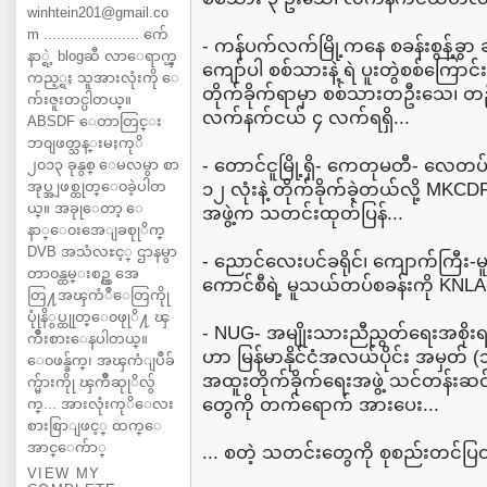
winhtein201@gmail.co
m ...................... က်ေ
- ကန်ပက်လက်မြို့ကနေ စခန်းစွန့်ခွ
နာ္ရဲ့ blogဆီ လာေရာက္ၾ
ကျော်ပါ စစ်သားနဲ့ ရဲ ပူးတွဲစစ်ကြေ
ကည့္ရႈ သူအားလုံးကို ေ
တိုက်ခိုက်ရာမှာ စစ်သားတဦးသေ၊ တဦ
က်းဇူးတင္ပါတယ္။
လက်နက်ငယ် ၄ လက်ရရှိ...
ABSDF ေတာတြင္း
ဘ၀ျဖတ္သန္းမႈကုိ
- တောင်ငူမြို့ရှိ- ကေတုမတီ- လေတပ်စ
၂၀၁၃ ခုနွစ္ ေမလမွာ စာ
အုပ္အျဖစ္ထုတ္ေ၀ခဲ့ပါတ
၁၂ လုံးနဲ့ တိုက်ခိုက်ခဲ့တယ်လို့ MK
ယ္။ အခုုေတာ့ ေ
အဖွဲ့က သတင်းထုတ်ပြန်...
နာ္ေ၀းအေျခစုုိက္
DVB အသံလႊင့္ ဌာနမွာ
- ညောင်လေးပင်ခရိုင်၊ ကျောက်ကြီး-မ
တာ၀န္ထမ္းစဥ္က အေ
ကောင်စီရဲ့ မူသယ်တပ်စခန်းကို KNLA- 
တြ႔အၾကံဳေတြကိုု
ပုုံနိွပ္ထုုတ္ေ၀ဖုုိ႔ ၾ
- NUG- အမျိုးသားညီညွတ်ရေးအစိုးရ
ကိဳးစားေနပါတယ္။
ဟာ မြန်မာနိုင်ငံအလယ်ပိုင်း အမှတ်
ေ၀ဖန္ခ်က္၊ အၾကံျပဳခ်
အထူးတိုက်ခိုက်ရေးအဖွဲ့ သင်တန်းဆင်း
က္မ်ားကိုု ၾကိဳဆုုိလ်ွ
တွေကို တက်ရောက် အားပေး...
က္... အားလုံးကုိေလး
စားစြာျဖင့္ ထက္ေ
အာင္ေက်ာ္
... စတဲ့ သတင်းတွေကို စုစည်းတင်
VIEW MY