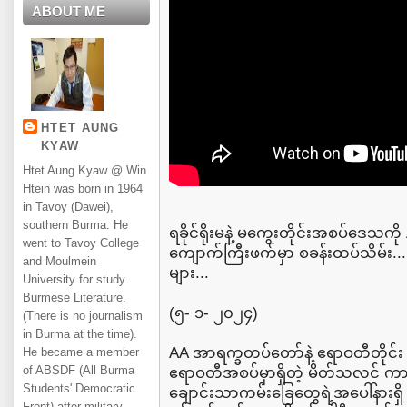
ABOUT ME
HTET AUNG
KYAW
Htet Aung Kyaw @ Win
Htein was born in 1964
in Tavoy (Dawei),
southern Burma. He
ရခိုင်ရိုးမနဲ့ မကွေးတိုင်းအစပ်ဒေသကိ
went to Tavoy College
ကျောက်ကြီးဖက်မှာ စခန်းထပ်သိမ်း...
and Moulmein
များ...
University for study
Burmese Literature.
(၅- ၁- ၂၀၂၄)
(There is no journalism
in Burma at the time).
AA အာရက္ခတပ်တော်နဲ့ ဧရာဝတီတိုင်း 
He became a member
of ABSDF (All Burma
ဧရာဝတီအစပ်မှာရှိတဲ့ မိတ်သလင် ကာကင
Students' Democratic
ချောင်းသာကမ်းခြေတွေရဲ့အပေါ်နားရှ
Front) after military