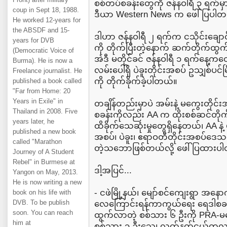
စစ်တပ်စခန်းတွေကို ဇန်နဝါရီ ၃ ရက်မ
coup in Sept 18, 1988.
ဒီယာ Western News က ဖေါ်ပြပါတ
He worked 12-years for
the ABSDF and 15-
ဒါဟာ ဇန်နဝါရီ ၂ ရက်က ငသိုင်းချောင
years for DVB
ကို တိုက်ပြီးတဲ့နောက် ဆက်တိုက်ထ
(Democratic Voice of
အဲဒီ မတိုင်ခင် ဇန်နဝါရီ ၁ ရက်နေ့က
Burma). He is now a
လမ်းပေါ်ရှိ ပဲခူးတိုင်းအစပ် ဥသျှစ်ပင်
Freelance journalist. He
ကို တိုက်ခိုက်ခဲ့ပါတယ်။
published a book called
"Far from Home: 20
Years in Exile" in
တချိန်တည်းမှာပဲ အမ်းနဲ့ မကွေးတိုင်
Thailand in 2008. Five
စခန်းကိုလည်း AA က ထိုးစစ်ဆင်တိုက
years later, he
ထိခိုက်သေဆုံးမှုတွေရှိနေတယ်၊ AA နဲ
published a new book
အစပ်၊ ပဲခူး၊ ဧရာဝတီတိုင်းအစပ်ဒေသ
called "Marathon
တဲ့သဘောဖြစ်တယ်လို့ ဖေါ်ပြထားပ
Journey of A Student
Rebel" in Burmese at
ဒါ့အပြင်...
Yangon on May, 2013.
He is now writing a new
- ငဖဲမြို့နယ်၊ မျော်စင်ကျေးရွာ အန
book on his life with
DVB. To be publish
လေကြောင်းရန်ကာကွယ်ရေး ရေဒါစခန်
soon. You can reach
ထွက်လာတဲ့ စစ်သား ၆ ဦးကို PRA-မက
him at
စစ်သား ၃ ဦးသေ၊ လက်နက်ငယ်တလက်