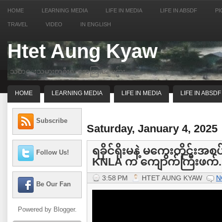
HOME
LEARNING MEDIA
LIFE IN MEDIA
LIFE IN ABSDF
PI
TRAVEL
VIDEO
IN ENGLISH
Htet Aung Kyaw
သတင္းသမားတဦးရဲ့ အေတြးအျမင္မ်ား
HOME
LEARNING MEDIA
LIFE IN MEDIA
LIFE IN ABSDF
Subscribe
Saturday, January 4, 2025
ရခိုင်ရိုးမနဲ့ မကွေးတိုင်းအ
Follow Us!
KNLA က ကျောက်ကြီးဖက်..
3:58 PM
HTET AUNG KYAW
N
Be Our Fan
Powered by
Blogger
.