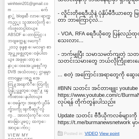
winhtein201@gmail.co
m ...................... က်ေ
- လှိုင်းတိုရေဒီယိုနဲ့ ပုံနှိပ်မီဒီယာတွေ
နာ္ရဲ့ blogဆီ လာေရာက္ၾ
တာ ဘာကြောင့်လဲ...
ကည့္ရႈ သူအားလုံးကို ေ
က်းဇူးတင္ပါတယ္။
- VOA, RFA ရေဒီယိုတွေ ပြန်လည်ထုတ
ABSDF ေတာတြင္း
သေးလား...
ဘ၀ျဖတ္သန္းမႈကုိ
၂၀၁၃ ခုနွစ္ ေမလမွာ စာ
အုပ္အျဖစ္ထုတ္ေ၀ခဲ့ပါတ
- ဘက်မျှပြီး သမာသမတ်ကျတဲ့ သတင်းတွ
ယ္။ အခုုေတာ့ ေ
သတင်းသမားတွေ ဘယ်လိုကြိုးစားန
နာ္ေ၀းအေျခစုုိက္
DVB အသံလႊင့္ ဌာနမွာ
... စတဲ့ အကြောင်းအရာတွေကို ဆွေ
တာ၀န္ထမ္းစဥ္က အေ
တြ႔အၾကံဳေတြကိုု
#BNN သတင်း အင်တာဗျူး youtube 
ပုုံနိွပ္ထုုတ္ေ၀ဖုုိ႔ ၾ
⁦https://www.youtube.com/c/Burma
ကိဳးစားေနပါတယ္။
လုပ်ရန် တိုက်တွန်းပါသည်။
ေ၀ဖန္ခ်က္၊ အၾကံျပဳခ်
က္မ်ားကိုု ၾကိဳဆုုိလ်ွ
Update သတင်း ဗီဒီယိုကလစ်များကို
က္... အားလုံးကုိေလး
စားစြာျဖင့္ ထက္ေ
⁦https://t.me/burmanewsnetwork⁩ မှာ
အာင္ေက်ာ္
Posted in:
VIDEO
,
View point
VIEW MY