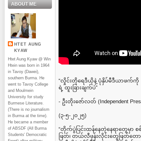
ABOUT ME
HTET AUNG
KYAW
Htet Aung Kyaw @ Win
Htein was born in 1964
in Tavoy (Dawei),
southern Burma. He
“လှိုင်းတိုရေဒီယိုနဲ့ ပုံနှိပ်မီဒီယာဖ
went to Tavoy College
ရဲ့ ထူးခြားချက်ပဲ”
and Moulmein
University for study
- ဦးတိုးဇော်လတ် (Independent Pre
Burmese Literature.
(There is no journalism
(၃-၅-၂၀၂၅)
in Burma at the time).
He became a member
of ABSDF (All Burma
“တိုက်ပွဲပြင်းထန်နေတဲ့နေရာတွေမှ
Students' Democratic
ဖြတ်၊ တယ်လီဖုန်းလိုင်းတွေဖြတ်တော
Front) after military