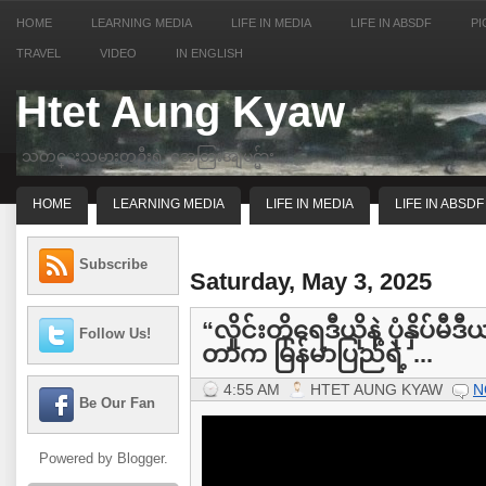
HOME
LEARNING MEDIA
LIFE IN MEDIA
LIFE IN ABSDF
PI
TRAVEL
VIDEO
IN ENGLISH
Htet Aung Kyaw
သတင္းသမားတဦးရဲ့ အေတြးအျမင္မ်ား
HOME
LEARNING MEDIA
LIFE IN MEDIA
LIFE IN ABSDF
Subscribe
Saturday, May 3, 2025
“လှိုင်းတိုရေဒီယိုနဲ့ ပုံနှိပ်
Follow Us!
တာက မြန်မာပြည်ရဲ့ ...
4:55 AM
HTET AUNG KYAW
N
Be Our Fan
Powered by
Blogger
.