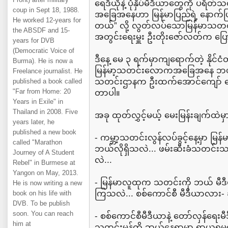
ရေဒီယိုနဲ့ ပုံနှိပ်မီဒီယာတွေကို ပရိ
coup in Sept 18, 1988.
အခြေအနေဟာ မြန်မာပြည်ရဲ့ နောက်ပြန
He worked 12-years for
တယ်” လို့ လွတ်လပ်သောမြန်မာသတင်
the ABSDF and 15-
အတွင်းရေးမှူး ဦးတိုးဇော်လတ်က ပ
years for DVB
(Democratic Voice of
ဒီနေ့ မေ ၃ ရက်မှာကျရောက်တဲ့ နိုင်
Burma). He is now a
မြန်မာ့သတင်းလောကအခြေအနေ ဘယ်လ
Freelance journalist. He
သတင်းဌာနက ဦးထက်အောင်ကျော် မေးမ
published a book called
"Far from Home: 20
တာပါ။
Years in Exile" in
Thailand in 2008. Five
အခု ထုတ်လွှင့်မယ့် မေးမြန်းချက်ထဲမှာ
years later, he
published a new book
- ကမ္ဘာ့သတင်းလွန်လပ်ခွင့်နေ့မှာ
called "Marathon
ဘယ်လိုရှိသလဲ... ဖမ်းဆီးခံသတင
Journey of A Student
လဲ...
Rebel" in Burmese at
Yangon on May, 2013.
- မြန်မာလူထုက သတင်းကို ဘယ် မ
He is now writing a new
ကြသလဲ... စစ်ကောင်စီ မီဒီယာလား- ဆ
book on his life with
DVB. To be publish
soon. You can reach
- စစ်ကောင်စီမီဒီယာနဲ့ တော်လှန်ရေ
him at
သတင်းမှန်ကို ဘယ်နေရာမှာ ရှာယူရမ