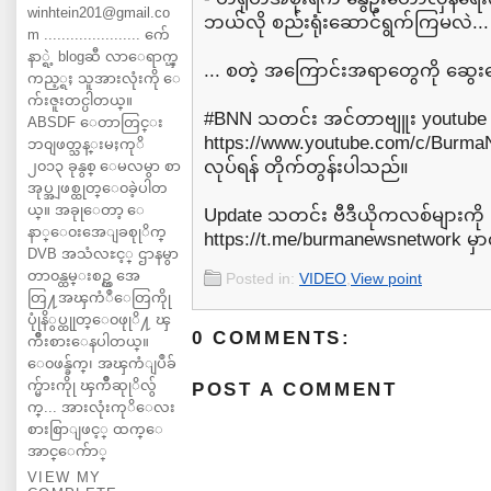
winhtein201@gmail.co
ဘယ်လို စည်းရုံးဆောင်ရွက်ကြမလဲ...
m ...................... က်ေ
နာ္ရဲ့ blogဆီ လာေရာက္ၾ
... စတဲ့ အကြောင်းအရာတွေကို ဆွေ
ကည့္ရႈ သူအားလုံးကို ေ
က်းဇူးတင္ပါတယ္။
#BNN သတင်း အင်တာဗျူး youtube 
ABSDF ေတာတြင္း
⁦https://www.youtube.com/c/Burma
ဘ၀ျဖတ္သန္းမႈကုိ
လုပ်ရန် တိုက်တွန်းပါသည်။
၂၀၁၃ ခုနွစ္ ေမလမွာ စာ
အုပ္အျဖစ္ထုတ္ေ၀ခဲ့ပါတ
ယ္။ အခုုေတာ့ ေ
Update သတင်း ဗီဒီယိုကလစ်များကို
နာ္ေ၀းအေျခစုုိက္
⁦https://t.me/burmanewsnetwork⁩ မှာ
DVB အသံလႊင့္ ဌာနမွာ
တာ၀န္ထမ္းစဥ္က အေ
Posted in:
VIDEO
,
View point
တြ႔အၾကံဳေတြကိုု
ပုုံနိွပ္ထုုတ္ေ၀ဖုုိ႔ ၾ
0 COMMENTS:
ကိဳးစားေနပါတယ္။
ေ၀ဖန္ခ်က္၊ အၾကံျပဳခ်
က္မ်ားကိုု ၾကိဳဆုုိလ်ွ
POST A COMMENT
က္... အားလုံးကုိေလး
စားစြာျဖင့္ ထက္ေ
အာင္ေက်ာ္
VIEW MY