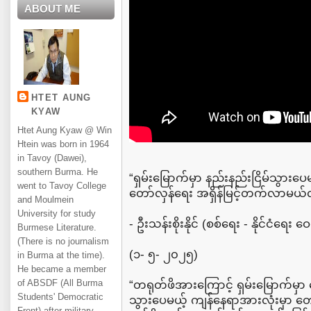
ABOUT ME
HTET AUNG
KYAW
Htet Aung Kyaw @ Win
Htein was born in 1964
in Tavoy (Dawei),
southern Burma. He
“ရှမ်းမြောက်မှာ နည်းနည်းငြိမ်သွားပ
went to Tavoy College
တော်လှန်ရေး အရှိန်မြင့်တက်လာမယ်လ
and Moulmein
University for study
- ဦးသန်းစိုးနိုင် (စစ်ရေး - နိုင်ငံရေး 
Burmese Literature.
(There is no journalism
(၁- ၅- ၂၀၂၅)
in Burma at the time).
He became a member
of ABSDF (All Burma
“တရုတ်ဖိအားကြောင့် ရှမ်းမြောက်မှာ တ
Students' Democratic
သွားပေမယ့် ကျန်နေရာအားလုံးမှာ တေ
Front) after military