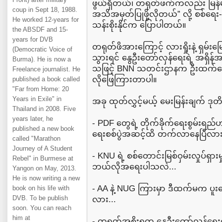
ဖွယ်ရှိတယ်၊ တရုတ်ဖက်ကလည်း မြန်မ
coup in Sept 18, 1988.
အသိအမှတ်ပြုဖို့လိုတယ်” လို့ စစ်ရေး-
He worked 12-years for
သန်းစိုးနိုင်က ပြောပါတယ်။
the ABSDF and 15-
years for DVB
တရုတ်ဖိအားကြောင့် လားရှိုးနဲ့ ရှမ်းမြ
(Democratic Voice of
သွားရင် နွေဦးတော်လှန်ရေးရဲ့ အရှိန်အ
Burma). He is now a
သဖြင့် BNN သတင်းဌာနက ဦးထက်အော
Freelance journalist. He
လိုဖြေကြားတာပါ။
published a book called
"Far from Home: 20
Years in Exile" in
အခု ထုတ်လွှင့်မယ့် မေးမြန်းချက် ဒုတိယ
Thailand in 2008. Five
years later, he
- PDF တွေရဲ့ တိုက်ခိုက်ရေးစွမ်းရည
published a new book
ရေးစစ်ပွဲအဆင့်ထိ တက်လာနေပြီလား
called "Marathon
Journey of A Student
- KNU ရဲ့ စစ်တောင်းမြစ်ဝှမ်းလှုပ်ရ
Rebel" in Burmese at
ဘယ်လိုအရေးပါသလဲ...
Yangon on May, 2013.
He is now writing a new
- AA နဲ့ NUG ကြားမှာ ဒီထက်မက ပူးပေါင်
book on his life with
DVB. To be publish
လား...
soon. You can reach
him at
- တရုတ်အစိုးရက နွေဦးတော်လှန်ရ