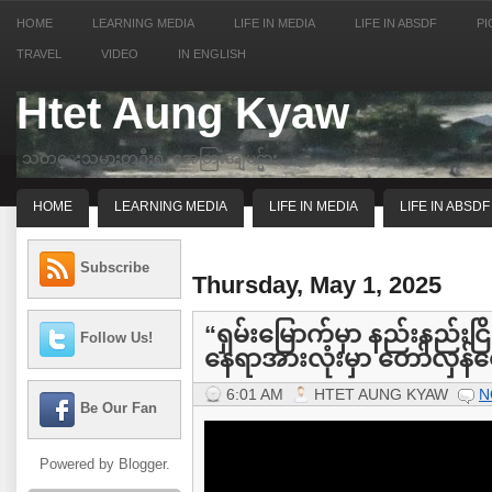
HOME
LEARNING MEDIA
LIFE IN MEDIA
LIFE IN ABSDF
PI
TRAVEL
VIDEO
IN ENGLISH
Htet Aung Kyaw
သတင္းသမားတဦးရဲ့ အေတြးအျမင္မ်ား
HOME
LEARNING MEDIA
LIFE IN MEDIA
LIFE IN ABSDF
Subscribe
Thursday, May 1, 2025
“ရှမ်းမြောက်မှာ နည်းနည်းငြ
Follow Us!
နေရာအားလုံးမှာ တော်လှန်ရ
6:01 AM
HTET AUNG KYAW
N
Be Our Fan
Powered by
Blogger
.