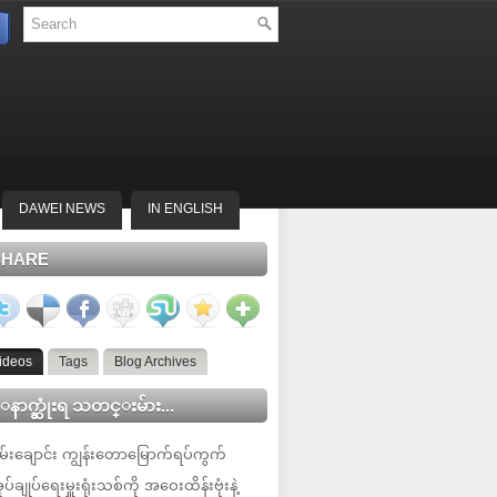
DAWEI NEWS
IN ENGLISH
SHARE
ideos
Tags
Blog Archives
နာက္ဆုံးရ သတင္းမ်ား...
မ်းချောင်း ကျွန်းတောမြောက်ရပ်ကွက်
ုပ်ချုပ်ရေးမှူးရုံးသစ်ကို အဝေးထိန်းဗုံးနဲ့