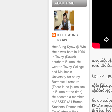
ABOUT ME
HTET AUNG
KYAW
Htet Aung Kyaw @ Win
Htein was born in 1964
in Tavoy (Dawei),
ဘလယ်ဒိုစခန်းက
southern Burma. He
လက် သိမ်းမိ..
went to Tavoy College
and Moulmein
(၂၅- မေ- ၂၀
University for study
Burmese Literature.
ထိုင်း-မြန်မ
(There is no journalism
ချီသိမ်းမိတဲ့
in Burma at the time).
He became a member
၆၀ မမ မော်တ
of ABSDF (All Burma
KNLA (ကရင်အ
Students' Democratic
ဦးဖြစ်သူ ဗို
Front) after military