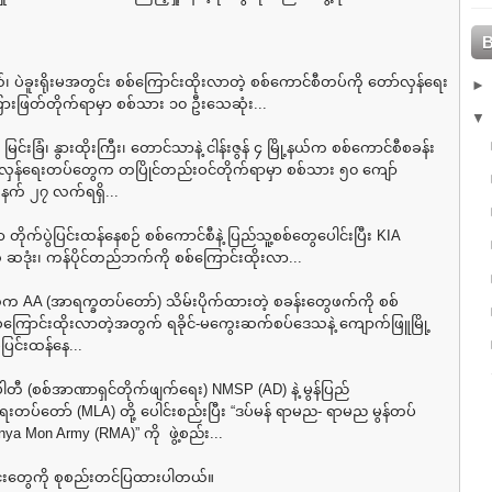
နယ်၊ ပဲခူးရိုးမအတွင်း စစ်ကြောင်းထိုးလာတဲ့ စစ်ကောင်စီတပ်ကို တော်လှန်ရေး
းဖြတ်တိုက်ရာမှာ စစ်သား ၁၀ ဦးသေဆုံး...
်ရှိ မြင်းခြံ၊ နွားထိုးကြီး၊ တောင်သာနဲ့ ငါန်းဇွန် ၄ မြို့နယ်က စစ်ကောင်စီစခန်း
်လှန်ရေးတပ်တွေက တပြိုင်တည်းဝင်တိုက်ရာမှာ စစ်သား ၅၀ ကျော်
နက် ၂၇ လက်ရရှိ...
့မှာ တိုက်ပွဲပြင်းထန်နေစဉ် စစ်ကောင်စီနဲ့ ပြည်သူ့စစ်တွေပေါင်းပြီး KIA
 ဆဒုံး၊ ကန်ပိုင်တည်ဘက်ကို စစ်ကြောင်းထိုးလာ...
နယ်က AA (အာရက္ခတပ်တော်) သိမ်းပိုက်ထားတဲ့ စခန်းတွေဖက်ကို စစ်
ကြောင်းထိုးလာတဲ့အတွက် ရခိုင်-မကွေးဆက်စပ်ဒေသနဲ့ ကျောက်ဖြူမြို့
ဲပြင်းထန်နေ...
ပါတီ (စစ်အာဏာရှင်တိုက်ဖျက်ရေး) NMSP (AD) နဲ့ မွန်ပြည်
းတပ်တော် (MLA) တို့ ပေါင်းစည်းပြီး “ဒပ်မန် ရာမည- ရာမည မွန်တပ်
a Mon Army (RMA)” ကို ဖွဲ့စည်း...
င်းတွေကို စုစည်းတင်ပြထားပါတယ်။