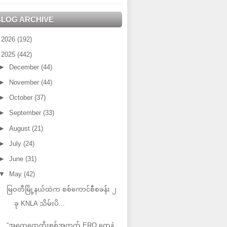
BLOG ARCHIVE
►
2026
(192)
▼
2025
(442)
►
December
(44)
►
November
(44)
►
October
(37)
►
September
(33)
►
August
(21)
►
July
(24)
►
June
(31)
▼
May
(42)
မြဝတီမြို့နယ်ထဲက စစ်ကောင်စီစခန်း ၂
ခု KNLA သိမ်းပိ...
“အထွေထွေထိုးစစ်အတွက် ERO တွေနဲ့