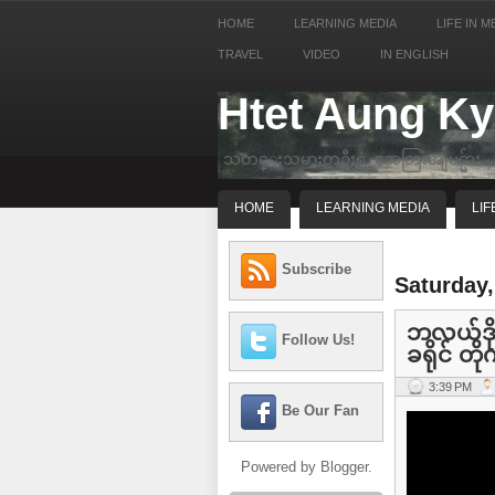
HOME
LEARNING MEDIA
LIFE IN M
TRAVEL
VIDEO
IN ENGLISH
Htet Aung K
သတင္းသမားတဦးရဲ့ အေတြးအျမင္မ်ား
HOME
LEARNING MEDIA
LIF
Subscribe
Saturday,
ဘလယ်ဒိုစ
Follow Us!
ခရိုင် တိ
3:39 PM
Be Our Fan
Powered by
Blogger
.