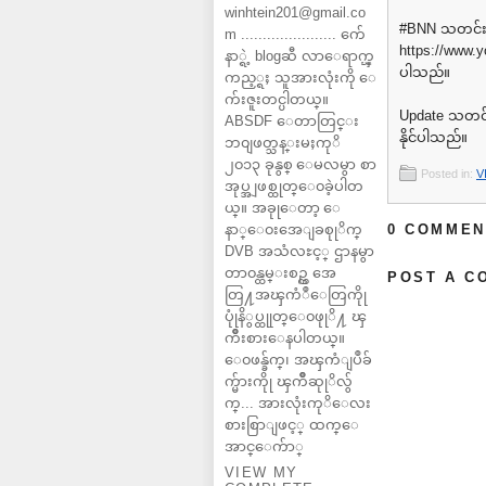
winhtein201@gmail.co
#BNN သတင်း 
m ...................... က်ေ
⁦https://www.
နာ္ရဲ့ blogဆီ လာေရာက္ၾ
ပါသည်။
ကည့္ရႈ သူအားလုံးကို ေ
က်းဇူးတင္ပါတယ္။
Update သတင်း 
ABSDF ေတာတြင္း
နိုင်ပါသည်။
ဘ၀ျဖတ္သန္းမႈကုိ
၂၀၁၃ ခုနွစ္ ေမလမွာ စာ
Posted in:
V
အုပ္အျဖစ္ထုတ္ေ၀ခဲ့ပါတ
ယ္။ အခုုေတာ့ ေ
နာ္ေ၀းအေျခစုုိက္
0 COMMEN
DVB အသံလႊင့္ ဌာနမွာ
တာ၀န္ထမ္းစဥ္က အေ
POST A C
တြ႔အၾကံဳေတြကိုု
ပုုံနိွပ္ထုုတ္ေ၀ဖုုိ႔ ၾ
ကိဳးစားေနပါတယ္။
ေ၀ဖန္ခ်က္၊ အၾကံျပဳခ်
က္မ်ားကိုု ၾကိဳဆုုိလ်ွ
က္... အားလုံးကုိေလး
စားစြာျဖင့္ ထက္ေ
အာင္ေက်ာ္
VIEW MY