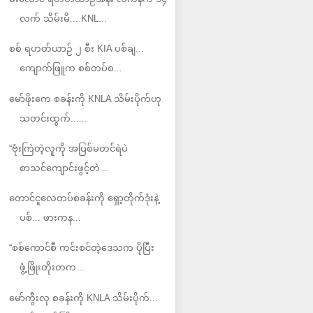
လက် သိမ်းမိ... KNL...
စစ် ရဟတ်ယာဉ် ၂ စီး KIA ပစ်ချ...
ကျောက်ဖြူက စစ်တပ်စ...
မော်ဖိုးကေ စခန်းကို KNLA သိမ်းပိုက်ဟု
သတင်းထွက်......
“ဗုံးကြဲတဲ့လူကို အပြစ်မတင်ရဲပဲ
စာသင်ကျောင်းဖွင့်တဲ...
တောင်ငူလေတပ်စခန်းကို ရှော့တိုက်ဒုံးနဲ့
ပစ်... ဖားကန...
“စစ်ကောင်စီ ကင်းစင်တဲ့ဒေသက ပိုပြီး
ဖွံ့ဖြိုးတိုးတက...
မော်ကွီးလု စခန်းကို KNLA သိမ်းပိုက်...