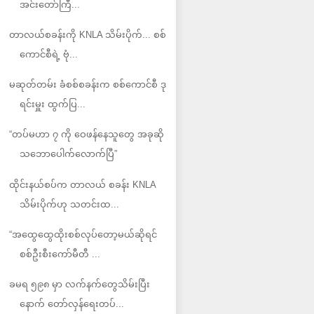
အင်းတော်ကြီ...
တာလယ်စခန်းကို KNLA သိမ်းပိုက်... စစ်
ကောင်စီရဲ့ ဗုံ...
မဆုတ်တမ်း ခံစစ်စခန်းက စစ်ကောင်စီ ဒု
ရင်းမှူး ထွက်ပြ...
“တပ်မဟာ ၇ ကို ဝေဖန်နေသူတွေ အခုဆို
သဘောပေါက်လောက်ပြီ”
ထိုင်းနယ်စပ်က တာလယ် စခန်း KNLA
သိမ်းပိုက်ဟု သတင်းထ...
“အထွေထွေထိုးစစ်လုပ်တော့မယ်ဆိုရင်
စစ်ဦးစီးကော်မီတီ ...
ခမရ ၅၉၈ မှာ လက်နက်တွေသိမ်းပြီး
နောက် တော်လှန်ရေးတပ်...