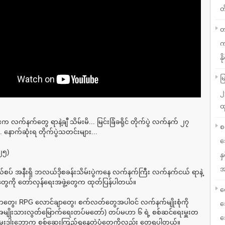
တ
တ
က
နို
မ
၂
ထ
 လက်နက်တွေ ရာနဲ့ချီ သိမ်းမိ... မြင်းခြံခရိုင် တိုက်ပွဲ လက်နက် ၂၇
စ
. နောက်ဆုံးရ တိုက်ပွဲသတင်းများ...
သ
၂၅)
န
အ
ာနယ်စပ် အနီးရှိ ဘလယ်ဒိုစခန်းသိမ်းပွဲကနေ လက်နက်ကြီး လက်နက်ငယ် ရာနဲ့
ပုံတွေကို တော်လှန်ရေးအဖွဲ့တွေက ထုတ်ပြန်ပါတယ်။
လ
ာတွေ၊ RPG လောင်ချာတွေ၊ စက်လတ်တွေအပါဝင် လက်နက်မျိုးစုံကို
သ
မျိုးသားလွတ်မြောက်ရေးတပ်မတော်) တပ်မဟာ ၆ ရဲ့ စစ်ဆင်ရေးမှူးတ
သ
လ်မှုးဒါးဘောက စစ်ဆေးကြည့်ရှုနေတဲ့ပုံတွေကိုလည်း တွေ့ရပါတယ်။