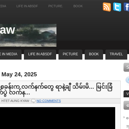
EDIA
LIFE IN ABSDF
PICTURE.
BOOK
yaw
E IN MEDIA
LIFE IN ABSDF
PICTURE
BOOK
TRAVEL
 May 24, 2025
ခန်းက လက်နက်တွေ ရာနဲ့ချီ သိမ်းမိ... မြင်းခြံ
ုက်ပွဲ လက်န...
V
HTET AUNG KYAW
NO COMMENTS
ေ
စ
အ