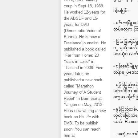
coup in Sept 18, 1988.
ဒါ့အပြင်...
He worked 12-years for
the ABSDF and 15-
- မင်းလှမြို့
years for DVB
တပ်တွေက ကြာ
(Democratic Voice of
Burma). He is now a
- မြင်းခြံခရိုင
Freelance journalist. He
၁၂ ခုကို တော
published a book called
သေဆုံး၊ လက်
"Far from Home: 20
Years in Exile" in
- ဗန်းမော်မြို
Thailand in 2008. Five
ထိန်းချုပ်ဒေသ
years later, he
published a new book
- ရခိုင်ပြည်
called "Marathon
ကောင်စီက စစ်
Journey of A Student
တွေမှာ တိုက်ပွ
Rebel" in Burmese at
Yangon on May, 2013.
- မွန်ပြည်သစ်
He is now writing a new
လွတ်မြောက်ရေ
book on his life with
တော်- Ramonny
DVB. To be publish
soon. You can reach
... စတဲ့ သတ
him at