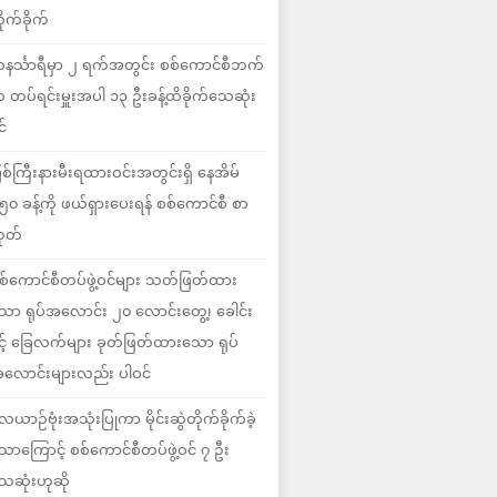
ိုက်ခိုက်
နင်္သာရီမှာ ၂ ရက်အတွင်း စစ်ကောင်စီဘက်
 တပ်ရင်းမှူးအပါ ၁၃ ဦးခန့်ထိခိုက်သေဆုံး
င်
ြစ်ကြီးနားမီးရထားဝင်းအတွင်းရှိ နေအိမ်
၅၀ ခန့်ကို ဖယ်ရှားပေးရန် စစ်ကောင်စီ စာ
ုတ်
စ်ကောင်စီတပ်ဖွဲ့ဝင်များ သတ်ဖြတ်ထား
ော ရုပ်အလောင်း ၂၀ လောင်းတွေ့၊ ခေါင်း
ှင့် ခြေလက်များ ခုတ်ဖြတ်ထားသော ရုပ်
လောင်းများလည်း ပါဝင်
ေယာဉ်ဗုံးအသုံးပြုကာ မိုင်းဆွဲတိုက်ခိုက်ခဲ့
ောကြောင့် စစ်ကောင်စီတပ်ဖွဲ့ဝင် ၇ ဦး
ေဆုံးဟုဆို