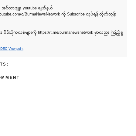
အင်တာဗျူး youtube ချယ်နယ်
youtube.com/c/BurmaNewsNetwork⁩ ကို Subscribe လုပ်ရန် တိုက်တွန်း
ဗီဒီယိုကလစ်များကို ⁦https://t.me/burmanewsnetwork⁩ မှာလည်း ကြည့်ရှု
IDEO
,
View point
TS:
OMMENT