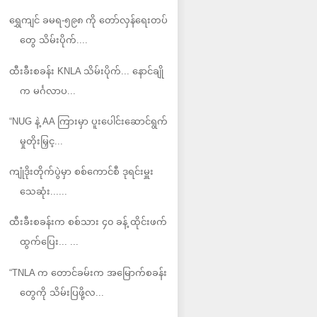
ရွှေကျင် ခမရ-၅၉၈ ကို တော်လှန်ရေးတပ်
တွေ သိမ်းပိုက်....
ထီးခီးစခန်း KNLA သိမ်းပိုက်... နောင်ချို
က မင်္ဂလာပ...
“NUG နဲ့ AA ကြားမှာ ပူးပေါင်းဆောင်ရွက်
မှုတိုးမြှင့...
ကျုံဒိုးတိုက်ပွဲမှာ စစ်ကောင်စီ ဒုရင်းမှူး
သေဆုံး......
ထီးခီးစခန်းက စစ်သား ၄၀ ခန့် ထိုင်းဖက်
ထွက်ပြေး... ...
“TNLA က တောင်ခမ်းက အမြောက်စခန်း
တွေကို သိမ်းပြဖို့လ...