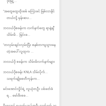
ဒုံးမြို့...
“အထွေထွေထိုးစစ် မကြာခင် ဖြစ်လာနိုင်
တယ်လို့ မှန်းဆပ...
ဘလယ်ဒိုစခန်းက လက်နက်တွေ ရာနဲ့ချီ
သိမ်းမိ... မြင်းခ...
“တလှမ်းချင်းလှမ်းပြီး စနစ်တကျသွားနေ
တဲ့အပေါ် လူထုက ...
ဘလယ်ဒို စခန်းက သိမ်းမိလက်နက်များ
ဘလယ်ဒိုစခန်း KNLA သိမ်းပိုက်...
သရက်ချိုစေတီကုန်းက...
မင်းအောင်လှိုင်ရဲ့ လူယုံတဦး ပစ်ခတ်ခံ
ရ... မော်ခီးစခ...
မီးလောင် ရဟတ်ယာဉ်အနီး လက်နက် ၁၄