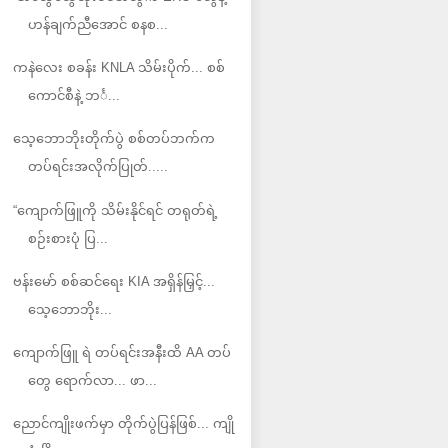
ဟန်ချက်ညီအောင် စနစ...
ကနဲလေး စခန်း KNLA သိမ်းပိုက်... စစ်
ကောင်စီနဲ့ ဘင်္...
သေ့ဘောဘိုးတိုက်ပွဲ စစ်တပ်ဘက်က
တပ်ရင်းအလိုက်ပြုတ်.....
“ကျောက်ဖြူကို သိမ်းနိုင်ရင် တရုတ်ရဲ့
စဉ်းစားပုံ ပြ...
ဗန်းမော် စစ်ဆင်ရေး KIA အရှိန်မြှင့်...
သေ့ဘောဘိုး...
ကျောက်ဖြူ ရဲ တပ်ရင်းအနီးထိ AA တပ်
တွေ ရောက်လာ... ဖာ...
ညောင်ကျိုးဖက်မှာ တိုက်ပွဲပြန်ဖြစ်... ကျို