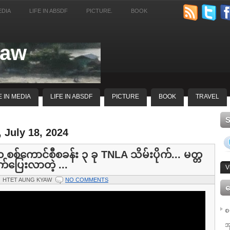
EDIA
LIFE IN ABSDF
PICTURE.
BOOK
yaw
E IN MEDIA
LIFE IN ABSDF
PICTURE
BOOK
TRAVEL
 July 18, 2024
 စစ်ကောင်စီစခန်း ၃ ခု TNLA သိမ်းပိုက်... မတ္တ
်ပြေးလာတဲ့ ...
V
HTET AUNG KYAW
NO COMMENTS
ေ
စ
အ