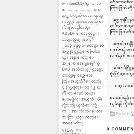
စစ်ကောင်စီတ
winhtein201@gmail.co
ကြားဖြတ် တိုက
m ...................... က်ေ
နာ္ရဲ့ blogဆီ လာေရာက္ၾ
- မတ္တရာမြို့န
ကည့္ရႈ သူအားလုံးကို ေ
တပ်သားတွေကို
က်းဇူးတင္ပါတယ္။
ကြားဖြတ်တိုက
ABSDF ေတာတြင္း
ဘ၀ျဖတ္သန္းမႈကုိ
- တောင်သာမြို
၂၀၁၃ ခုနွစ္ ေမလမွာ စာ
တော်လှန်ရေး တ
အုပ္အျဖစ္ထုတ္ေ၀ခဲ့ပါတ
လက်နက် ၁၀ လက
ယ္။ အခုုေတာ့ ေ
နာ္ေ၀းအေျခစုုိက္
- မင်းတပ်မြိ
DVB အသံလႊင့္ ဌာနမွာ
ဗုံးကြဲတဲ့အ
တာ၀န္ထမ္းစဥ္က အေ
တြ႔အၾကံဳေတြကိုု
... စတဲ့ သတ
ပုုံနိွပ္ထုုတ္ေ၀ဖုုိ႔ ၾ
ကိဳးစားေနပါတယ္။
(သတင်းနှင့် 
ေ၀ဖန္ခ်က္၊ အၾကံျပဳခ်
လုပ်ရန် တိုက
က္မ်ားကိုု ၾကိဳဆုုိလ်ွ
က္... အားလုံးကုိေလး
Posted in:
V
စားစြာျဖင့္ ထက္ေ
အာင္ေက်ာ္
0 COMMEN
VIEW MY