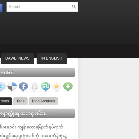
DAWEI NEWS
IN ENGLISH
SHARE
ideos
Tags
Blog Archives
နာက္ဆုံးရ သတင္းမ်ား...
မ်းချောင်း ကျွန်းတောမြောက်ရပ်ကွက်
ုပ်ချုပ်ရေးမှူးရုံးသစ်ကို အဝေးထိန်းဗုံးနဲ့