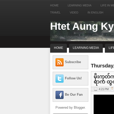
HOME
LEARNING MEDIA
LIFE IN M
TRAVEL
VIDEO
IN ENGLISH
Htet Aung K
သတင္းသမားတဦးရဲ့ အေတြးအျမင္မ်ား
HOME
LEARNING MEDIA
LIF
Subscribe
Thursday,
မိုးကုတ်က
Follow Us!
ရာက ထွက
4:21 PM
Be Our Fan
Powered by
Blogger
.