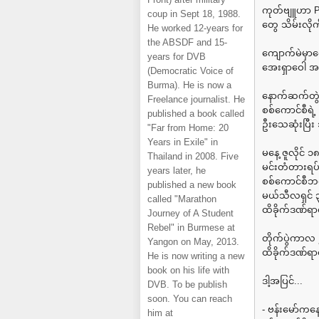
ကုတ်ဗျူဟာ PDF
coup in Sept 18, 1988.
တွေ သိမ်းလိ
He worked 12-years for
the ABSDF and 15-
ကျောက်မဲမှာတေ
years for DVB
အေးရှာဝေါ အန
(Democratic Voice of
Burma). He is now a
နောက်ဆက်တွဲ
Freelance journalist. He
စစ်ကောင်စီရဲ
published a book called
ဦးသေဆုံးပြီး
"Far from Home: 20
Years in Exile" in
မနေ့ ဇူလိုင် ၁
Thailand in 2008. Five
မင်းတံတားရပ်၊
years later, he
စစ်ကောင်စီဘ
published a new book
မယ်သီလရှင် 
called "Marathon
ထိခိုက်ဒဏ်ရ
Journey of A Student
Rebel" in Burmese at
တိုက်ပွဲကာလ 
Yangon on May, 2013.
ထိခိုက်ဒဏ်ရ
He is now writing a new
book on his life with
ဒါ့အပြင်...
DVB. To be publish
soon. You can reach
- ဗန်းမော်ကနေ
him at