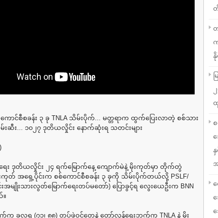
တ
တ
က
နို
မ
၂
ထ
်ကောင်စီစခန်း ၃ ခု TNLA သိမ်းပိုက်... မတ္တရာက ထွက်ပြေးလာတဲ့ စစ်သား
စ
မ်းဆီး... ၁၀၂၇ ဒုတိယလှိုင်း နောက်ဆုံးရ သတင်းများ
သ
)
န
အ
း ဒုတိယလှိုင်း ၂၄ ရက်မြောက်နေ့ ကျောက်မဲနဲ့ မိုးကုတ်မှာ တိုက်တွဲ
ိုးကုတ် အရှေ့ပိုင်းက စစ်ကောင်စီစခန်း ၃ ခုကို သိမ်းပိုက်တယ်လို့ PSLF/
လ
းအမျိုးသားလွတ်မြောက်ရေးတပ်မတော်) ပြောခွင့်ရ လွေးယေဦးက BNN
်။
သ
သ
်က ခလရ (၇၁၊ ၈၈) တပ်ဖွဲ့ဝင်တွေနဲ့ တော်လှန်ရေးဘက်က TNLA နဲ့ မိုး