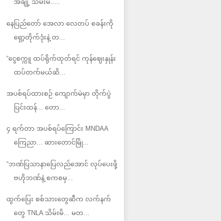
အချို့ သိမ်းမိ.....
နေပြည်တော် အေလာ လေတပ် စခန်းကို
ရှော့တိုက်ဒုံးနဲ့ တ...
“ငွေစက္ကူ ထပ်ရိုက်ထုတ်ရင် ကုန်ဈေးနှုန်း
ထပ်တက်မယ်ဆိ...
အပစ်ရပ်ထားစဉ် ကျောက်မဲမှာ တိုက်ပွဲ
ပြင်းထန်... တော...
၄ ရက်တာ အပစ်ရပ်ကြောင်း MNDAA
ကြေညာ... ဆားတောင်မြို...
“ဘဏ်ပြသာနာပြေလည်အောင် လုပ်ပေးဖို့
ဗဟိုဘဏ်နဲ့ စကစမှ...
ထွက်ပြေး စစ်သားတွေဆီက လက်နက်
တွေ TNLA သိမ်းမိ... မတ...