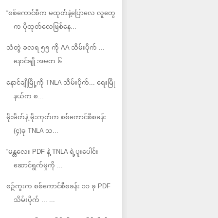
“စစ်ကောင်စီက မထုတ်နဲ့ပြောလေ လူတွေ
က ပိုထုတ်လေဖြစ်နေ...
သံတွဲ ခလရ ၅၅ ကို AA သိမ်းပိုက် ...
နောင်ချို အမတ ၆...
နောင်ချိုမြို့ကို TNLA သိမ်းပိုက်... ရေးမြို
နယ်က စ...
မိုးမိတ်နဲ့ မိုးကုတ်က စစ်ကောင်စီစခန်း
(၄)ခု TNLA သ...
“မန္တလေး PDF နဲ့ TNLA ရဲ့ပူးပေါင်း
ဆောင်ရွက်မှုကို ...
စဉ့်ကူးက စစ်ကောင်စီစခန်း ၁၁ ခု PDF
သိမ်းပိုက် ... ...