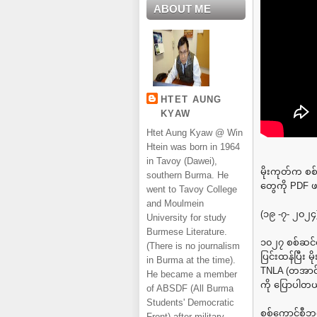
ABOUT ME
HTET AUNG
KYAW
Htet Aung Kyaw @ Win
Htein was born in 1964
in Tavoy (Dawei),
မိုးကုတ်က စစ
southern Burma. He
တွေကို PDF ဖ
went to Tavoy College
and Moulmein
(၁၉ -၇- ၂၀၂၄
University for study
Burmese Literature.
၁၀၂၇ စစ်ဆင်ရေ
(There is no journalism
ပြင်းထန်ပြီး မ
in Burma at the time).
TNLA (တအာင်
He became a member
ကို ပြောပါတယ
of ABSDF (All Burma
Students' Democratic
စစ်ကောင်စီဘက
Front) after military