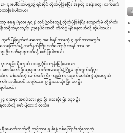
 ပူးပေါင်းတပ်ဖွဲ့တို့ ရင်ဆိုင် တိုက်ပွဲဖြစ်ပြီး အခုလို စခန်းတွေ၊ လက်နက်
ုက်တာဖြစ်ပါတယ်။
ာ့ ခမရ (၅၀၁၊ ၅၀၂) တပ်ဖွဲ့ဝင်တွေနဲ့ တိုက်ပွဲဖြစ်ပြီး ကျောက်မဲ တိုးဂိတ်၊
ီးတဝိုက်မှာလည်း ညနေပိုင်းအထိ တိုက်ပွဲဖြစ်နေတယ်လို့ ဆိုပါတယ်။
 ထုတ်ပြန်ချက်ထဲမှာတော့ အပစ်ရပ်ထားတဲ့ ၄ ရက်တာအတွင်း
့ လေကြောင်းနဲ့ လက်နက်ကြီး ဒဏ်ကြောင့် အရပ်သား ၁၈
 ၁၉ ဦး ဒဏ်ရာရတယ်လို့ ဖော်ပြပါတယ်။
၈ မှာလည်း မိုးကုတ် အရှေ့ပိုင်း ကုန်းမြင့်သာယာ၊
 ဖောင်တော်ဦးဘုရား၊ ဟက်ဖလားရပ်နဲ့ မြို့မ ရပ်ကွက်တို့မှာ
က်က ပစ်ခတ်တဲ့ လက်နက်ကြီး ကျည် ကျရောက်ပေါက်ကွဲတဲ့အတွက်
၃ ပါး အပါအဝင် အရပ်သား ၉ ဦးသေဆုံးပြီး ၁၀ ဦး
ာရပါတယ်။
၂၄ ရက်မှာ အရပ်သား ၉၄ ဦး သေဆုံးပြီး ၁၃၁ ဦး
ာရတယ်လို့ ဖော်ပြထားပါတယ်။
 မိုးမောက်ဘက်ကို တင့်ကား ၅ စီးနဲ့ စစ်ကြောင်းထိုးလာတဲ့