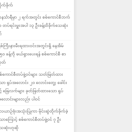
ိုက်ခိုက်
နင်္သာရီမှာ ၂ ရက်အတွင်း စစ်ကောင်စီဘက်
 တပ်ရင်းမှူးအပါ ၁၃ ဦးခန့်ထိခိုက်သေဆုံး
င်
ြစ်ကြီးနားမီးရထားဝင်းအတွင်းရှိ နေအိမ်
၅၀ ခန့်ကို ဖယ်ရှားပေးရန် စစ်ကောင်စီ စာ
ုတ်
စ်ကောင်စီတပ်ဖွဲ့ဝင်များ သတ်ဖြတ်ထား
ော ရုပ်အလောင်း ၂၀ လောင်းတွေ့၊ ခေါင်း
ှင့် ခြေလက်များ ခုတ်ဖြတ်ထားသော ရုပ်
လောင်းများလည်း ပါဝင်
ေယာဉ်ဗုံးအသုံးပြုကာ မိုင်းဆွဲတိုက်ခိုက်ခဲ့
ောကြောင့် စစ်ကောင်စီတပ်ဖွဲ့ဝင် ၇ ဦး
ေဆုံးဟုဆို