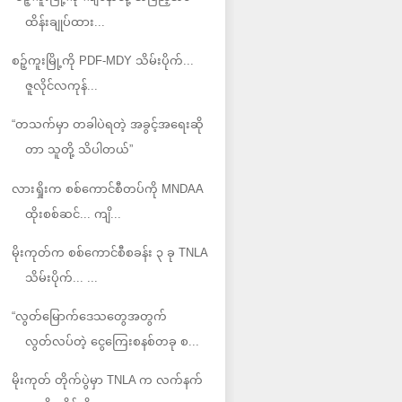
ထိန်းချုပ်ထား...
စဉ့်ကူးမြို့ကို PDF-MDY သိမ်းပိုက်...
ဇူလိုင်လကုန်...
“တသက်မှာ တခါပဲရတဲ့ အခွင့်အရေးဆို
တာ သူတို့ သိပါတယ်”
လားရှိုးက စစ်ကောင်စီတပ်ကို MNDAA
ထိုးစစ်ဆင်... ကျိ...
မိုးကုတ်က စစ်ကောင်စီစခန်း ၃ ခု TNLA
သိမ်းပိုက်... ...
“လွတ်မြောက်ဒေသတွေအတွက်
လွတ်လပ်တဲ့ ငွေကြေးစနစ်တခု စ...
မိုးကုတ် တိုက်ပွဲမှာ TNLA က လက်နက်