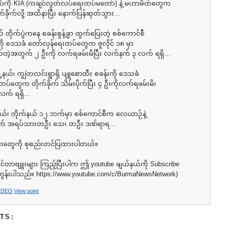
ပ်ကို KIA (ကချင်လွတ်လပ်ရေးတပ်မတော်) နဲ့ မဟာမိတ်တွေက
်ခိုက်လို့ အထိနာပြီး နောက်ပြန်ဆုတ်သွား...
ယ် တိုက်ပွဲကနေ စခန်းစွန့်ခွာ ထွက်ပြေးတဲ့ စစ်ကောင်စီ
 ဒေသခံ တော်လှန်ရေးတပ်တွေက ဇူလိုင် ၁၈ မှာ
်တဲ့အတွက် ၂ ဦးကို လက်ရဖမ်းမိပြီး လက်နက် ၃ လက် ရရှိ...
့နယ်၊ ကျွဲတလင်းရွာရှိ ပျူစောထီး စခန်းကို ဒေသခံ
ပ်တွေက တိုက်ခိုက် သိမ်းပိုက်ပြီး ၄ ဦးကိုလက်ရဖမ်းမိ၊
် ရရှိ...
ု့နယ်၊ တိုက်နယ် ၁၂ ဘက်မှာ စစ်ကောင်စီက လေယာဉ်နဲ့
တွက် အရပ်သားတဦး သေ၊ တဦး ဒဏ်ရာရ...
င်းတွေကို စုစည်းတင်ပြထားပါတယ်။
အင်တာဗျူးများ ကြည့်ပြီးပါက ဤ youtube ချယ်နယ်ကို Subscribe
်တွန်းပါသည်။ https://www.youtube.com/c/BurmaNewsNetwork)
IDEO
,
View point
TS: