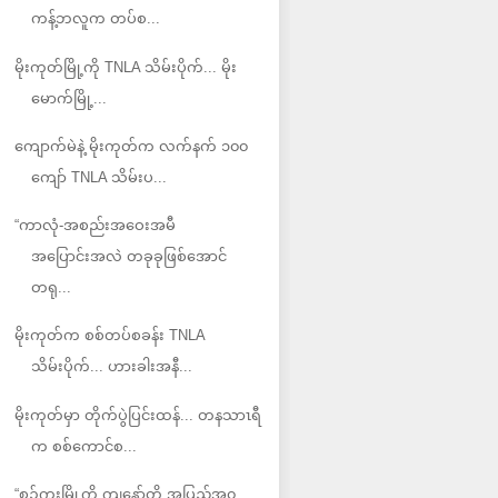
ကန့်ဘလူက တပ်စ...
မိုးကုတ်မြို့ကို TNLA သိမ်းပိုက်... မိုး
မောက်မြို့...
ကျောက်မဲနဲ့ မိုးကုတ်က လက်နက် ၁၀၀
ကျော် TNLA သိမ်းပ...
“ကာလုံ-အစည်းအဝေးအမီ
အပြောင်းအလဲ တခုခုဖြစ်အောင်
တရု...
မိုးကုတ်က စစ်တပ်စခန်း TNLA
သိမ်းပိုက်... ဟားခါးအနီ...
မိုးကုတ်မှာ တိုက်ပွဲပြင်းထန်... တနသာၤရီ
က စစ်ကောင်စ...
“စဉ့်ကူးမြို့ကို ကျနော်တို့ အပြည့်အ၀