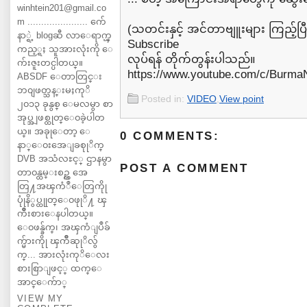
winhtein201@gmail.co
m ...................... က်ေ
(သတင်းနှင့် အင်တာဗျူးများ ကြည့်ပ
နာ္ရဲ့ blogဆီ လာေရာက္ၾ
Subscribe
ကည့္ရႈ သူအားလုံးကို ေ
လုပ်ရန် တိုက်တွန်းပါသည်။
က်းဇူးတင္ပါတယ္။
https://www.youtube.com/c/Burm
ABSDF ေတာတြင္း
ဘ၀ျဖတ္သန္းမႈကုိ
Posted in:
VIDEO
,
View point
၂၀၁၃ ခုနွစ္ ေမလမွာ စာ
အုပ္အျဖစ္ထုတ္ေ၀ခဲ့ပါတ
ယ္။ အခုုေတာ့ ေ
0 COMMENTS:
နာ္ေ၀းအေျခစုုိက္
DVB အသံလႊင့္ ဌာနမွာ
POST A COMMENT
တာ၀န္ထမ္းစဥ္က အေ
တြ႔အၾကံဳေတြကိုု
ပုုံနိွပ္ထုုတ္ေ၀ဖုုိ႔ ၾ
ကိဳးစားေနပါတယ္။
ေ၀ဖန္ခ်က္၊ အၾကံျပဳခ်
က္မ်ားကိုု ၾကိဳဆုုိလ်ွ
က္... အားလုံးကုိေလး
စားစြာျဖင့္ ထက္ေ
အာင္ေက်ာ္
VIEW MY