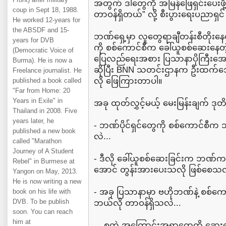
အတွက် ဒါတွေကို အမြန်ဖြေရှင်းပေးဖို
coup in Sept 18, 1988.
တာဝန်ရှိတယ်” လို့ စီးပွားရေးပညာရှ
He worked 12-years for
the ABSDF and 15-
ဘဏ်ရှေ့မှာ လူတွေရာချီတန်းစီတိုးန
years for DVB
ကို စစ်ကောင်စီက ခေါ်ယူစစ်ဆေး
(Democratic Voice of
ပြေလည်ရေးအစား ပြသာနာပိုကြီးအော
Burma). He is now a
ဆိုပြီး BNN သတင်းဌာနက ဦးထက်အော
Freelance journalist. He
လို ဖြေကြားတာပါ။
published a book called
"Far from Home: 20
Years in Exile" in
အခု ထုတ်လွှင့်မယ့် မေးမြန်းချက် ဒုတိယ
Thailand in 2008. Five
years later, he
- ဘဏ်ပိုင်ရှင်တွေကို စစ်ကောင်စီ
published a new book
လဲ...
called "Marathon
Journey of A Student
- ဒီလို ခေါ်ယူစစ်ဆေးခြင်းက ဘဏ်က
Rebel" in Burmese at
အောင် တွန်းအားပေးသလို ဖြစ်စေသလ
Yangon on May, 2013.
He is now writing a new
- အခု ပြသာနာမှာ ဗဟိုဘဏ်နဲ့ စစ်ကော
book on his life with
DVB. To be publish
ဘယ်လို တာဝန်ရှိသလဲ...
soon. You can reach
him at
... စတဲ့ အကြောင်းအရာတွေကို ဆွေ