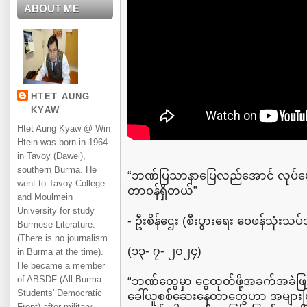
ABOUT ME
HTET AUNG
KYAW
Htet Aung Kyaw @ Win
Htein was born in 1964
in Tavoy (Dawei),
southern Burma. He
“ဘဏ်ပြသာနာပြေလည်အောင် လုပ်ပေးဖ
went to Tavoy College
တာဝန်ရှိတယ်”
and Moulmein
University for study
- ဦးစိန်ဌေး (စီးပွားရေး ဝေဖန်သုံးသပ်
Burmese Literature.
(There is no journalism
(၁၃- ၇- ၂၀၂၄)
in Burma at the time).
He became a member
of ABSDF (All Burma
“ဘဏ်တွေမှာ ငွေထုတ်ဖို့အခက်အခဲဖြစ
Students' Democratic
ခေါ်ယူစစ်ဆေးနေတာတွေဟာ အများပြည်သူ
Front) after military