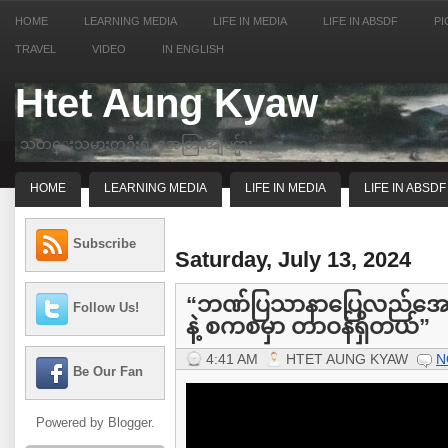
HOME
LEARNING MEDIA
LIFE IN MEDIA
LIFE IN ABSDF
PI
TRAVEL
VIDEO
IN ENGLISH
Htet Aung Kyaw
သတင္းသမားတဦးရဲ့ အေတြးအျမင္မ်ား
HOME
LEARNING MEDIA
LIFE IN MEDIA
LIFE IN ABSDF
Subscribe
Saturday, July 13, 2024
“ဘဏ်ပြသာနာပြေလည်အောင် 
Follow Us!
နဲ့ စကစမှာ တာဝန်ရှိတယ်”
4:41 AM
HTET AUNG KYAW
N
Be Our Fan
Powered by
Blogger
.