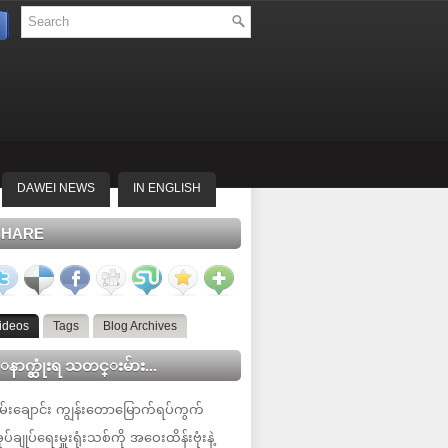
DAWEI NEWS
IN ENGLISH
SHARE
ideos
Tags
Blog Archives
နာက္ဆုံးရ သတင္းမ်ား...
မ်းချောင်း ကျွန်းတောမြောက်ရပ်ကွက်
ုပ်ချုပ်ရေးမှူးရုံးသစ်ကို အဝေးထိန်းဗုံးနဲ့