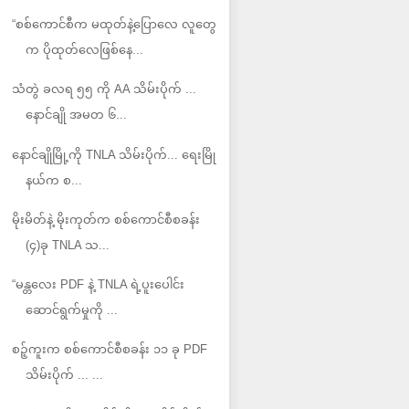
“စစ်ကောင်စီက မထုတ်နဲ့ပြောလေ လူတွေ
က ပိုထုတ်လေဖြစ်နေ...
သံတွဲ ခလရ ၅၅ ကို AA သိမ်းပိုက် ...
နောင်ချို အမတ ၆...
နောင်ချိုမြို့ကို TNLA သိမ်းပိုက်... ရေးမြို
နယ်က စ...
မိုးမိတ်နဲ့ မိုးကုတ်က စစ်ကောင်စီစခန်း
(၄)ခု TNLA သ...
“မန္တလေး PDF နဲ့ TNLA ရဲ့ပူးပေါင်း
ဆောင်ရွက်မှုကို ...
စဉ့်ကူးက စစ်ကောင်စီစခန်း ၁၁ ခု PDF
သိမ်းပိုက် ... ...