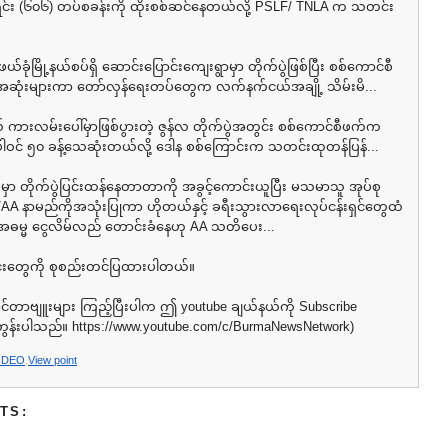
ပ်ရင်း (၆၀၆) တပ်စခန်းကို ထိုးစစ်ဆင်နေတယ်လို့ PSLF/ TNLA က သတင်း
 ဖယ်ခုံမြို့နယ်စပ်ရှိ ဆောင်းပြောင်းကျေးရွာမှာ တိုက်ပွဲဖြစ်ပြီး စစ်ကောင်စီ
ံးများကာ တော်လှန်ရေးတပ်တွေက လက်နက်ငယ်အချို့ သိမ်းမိ...
 ကားလမ်းပေါ်မှာဖြစ်ပွားတဲ့ ဇွန်လ တိုက်ပွဲအတွင်း စစ်ကောင်စီဖက်က
ပါဝင် ၅၀ ခန့်သေဆုံးတယ်လို့ ဒေါန စစ်ကြောင်းက သတင်းထုတန်ပြန်...
လီမှာ တိုက်ပွဲပြင်းထန်နေတာတာကို အခွင့်ကောင်းယူပြီး မသမာသူ အုပ်စု
A နာမည်ကိုအသုံးပြုကာ ဟိုတယ်နှင့် ခရီးသွားလာရေးလုပ်ငန်းရှင်တွေထံ
မ္မ ငွေလိမ်လည် တောင်းခံနေဟု AA သတိပေး...
င်းတွေကို စုစည်းတင်ပြထားပါတယ်။
အင်တာဗျူးများ ကြည့်ပြီးပါက ဤ youtube ချယ်နယ်ကို Subscribe
်တွန်းပါသည်။ https://www.youtube.com/c/BurmaNewsNetwork)
IDEO
,
View point
TS: