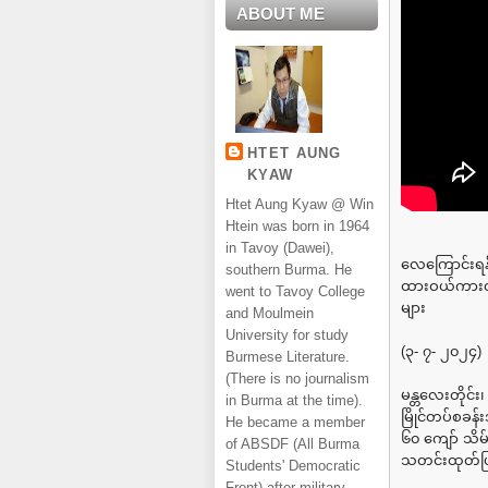
ABOUT ME
HTET AUNG
KYAW
Htet Aung Kyaw @ Win
Htein was born in 1964
in Tavoy (Dawei),
လေကြောင်းရန်
southern Burma. He
ထားဝယ်ကားလမ်
went to Tavoy College
များ
and Moulmein
University for study
(၃- ၇- ၂၀၂၄)
Burmese Literature.
(There is no journalism
မန္တလေးတိုင်
in Burma at the time).
မြိုင်တပ်စခန်
He became a member
၆၀ ကျော် သိမ
of ABSDF (All Burma
သတင်းထုတ်ပ
Students' Democratic
Front) after military