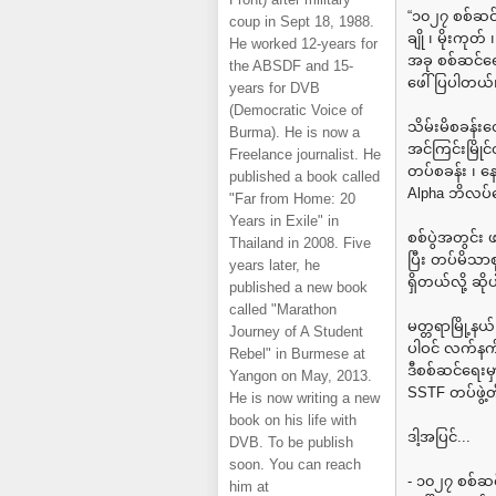
“၁၀၂၇ စစ်ဆင်
coup in Sept 18, 1988.
ချို ၊ မိုးကု
He worked 12-years for
အခု စစ်ဆင်ရ
the ABSDF and 15-
ဖေါ်ပြပါတယ်
years for DVB
(Democratic Voice of
သိမ်းမိစခန်း
Burma). He is now a
အင်ကြင်းမြို
Freelance journalist. He
တပ်စခန်း ၊ န
published a book called
Alpha ဘိလပ်မြ
"Far from Home: 20
Years in Exile" in
စစ်ပွဲအတွင်း 
Thailand in 2008. Five
ပြီး တပ်မိသာ
years later, he
ရှိတယ်လို့ ဆိ
published a new book
called "Marathon
မတ္တရာမြို့
Journey of A Student
ပါဝင် လက်နက်
Rebel" in Burmese at
ဒီစစ်ဆင်ရေးမှ
Yangon on May, 2013.
SSTF တပ်ဖွဲ့တ
He is now writing a new
book on his life with
ဒါ့အပြင်...
DVB. To be publish
soon. You can reach
- ၁၀၂၇ စစ်ဆင်ရ
him at