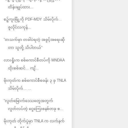
ထိန်းချုပ်ထား...
စဉ့်ကူးမြို့ကို PDF-MDY သိမ်းပိုက်...
ဇူလိုင်လကုန်...
“တသက်မှာ တခါပဲရတဲ့ အခွင့်အရေးဆို
တာ သူတို့ သိပါတယ်”
လားရှိုးက စစ်ကောင်စီတပ်ကို MNDAA
ထိုးစစ်ဆင်... ကျိ...
မိုးကုတ်က စစ်ကောင်စီစခန်း ၃ ခု TNLA
သိမ်းပိုက်... ...
“လွတ်မြောက်ဒေသတွေအတွက်
လွတ်လပ်တဲ့ ငွေကြေးစနစ်တခု စ...
မိုးကုတ် တိုက်ပွဲမှာ TNLA က လက်နက်