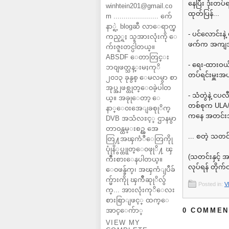
နေပြီး ဒုံးတ
winhtein201@gmail.co
ထုတ်ပြန်...
m ...................... က်ေ
နာ္ရဲ့ blogဆီ လာေရာက္ၾ
- ပင်လောင်းနဲ့
ကည့္ရႈ သူအားလုံးကို ေ
ဖက်က အကျအဆု
က်းဇူးတင္ပါတယ္။
ABSDF ေတာတြင္း
- ရေး-ထားဝယ်
ဘ၀ျဖတ္သန္းမႈကုိ
တပ်ရင်းမှူးအ
၂၀၁၃ ခုနွစ္ ေမလမွာ စာ
အုပ္အျဖစ္ထုတ္ေ၀ခဲ့ပါတ
- သံတွဲနဲ့ ငပ
ယ္။ အခုုေတာ့ ေ
တစ်စုက ULA/A
နာ္ေ၀းအေျခစုုိက္
ကနေ အတင်းအဓ
DVB အသံလႊင့္ ဌာနမွာ
တာ၀န္ထမ္းစဥ္က အေ
... စတဲ့ သတ
တြ႔အၾကံဳေတြကိုု
ပုုံနိွပ္ထုုတ္ေ၀ဖုုိ႔ ၾ
(သတင်းနှင့် 
ကိဳးစားေနပါတယ္။
လုပ်ရန် တိုက
ေ၀ဖန္ခ်က္၊ အၾကံျပဳခ်
က္မ်ားကိုု ၾကိဳဆုုိလ်ွ
Posted in:
V
က္... အားလုံးကုိေလး
စားစြာျဖင့္ ထက္ေ
အာင္ေက်ာ္
0 COMMEN
VIEW MY