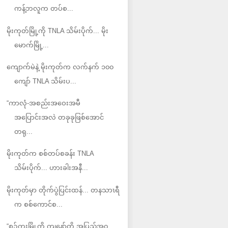
ကန့်ဘလူက တပ်စ...
မိုးကုတ်မြို့ကို TNLA သိမ်းပိုက်... မိုး
မောက်မြို့...
ကျောက်မဲနဲ့ မိုးကုတ်က လက်နက် ၁၀၀
ကျော် TNLA သိမ်းပ...
“ကာလုံ-အစည်းအဝေးအမီ
အပြောင်းအလဲ တခုခုဖြစ်အောင်
တရု...
မိုးကုတ်က စစ်တပ်စခန်း TNLA
သိမ်းပိုက်... ဟားခါးအနီ...
မိုးကုတ်မှာ တိုက်ပွဲပြင်းထန်... တနသာၤရီ
က စစ်ကောင်စ...
“စဉ့်ကူးမြို့ကို ကျနော်တို့ အပြည့်အ၀