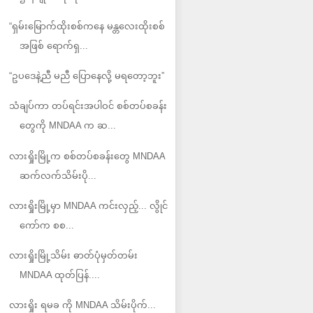
“ရှမ်းမြောက်ထိုးစစ်ကနေ မန္တလေးထိုးစစ်
အဖြစ် ရောက်ရှ...
“ဥပဒေနဲ့ညီ မညီ ပြောနေလို့ မရတော့ဘူး”
သံချပ်ကာ တပ်ရင်းအပါဝင် စစ်တပ်စခန်း
တွေကို MNDAA က ဆ...
လားရှိုးမြို့က စစ်တပ်စခန်းတွေ MNDAA
ဆက်လက်သိမ်းပို...
လားရှိုးမြို့မှာ MNDAA ကင်းလှည့်... လွိုင်
ကော်က စစ...
လားရှိုးမြို့သိမ်း ဓာတ်ပုံမှတ်တမ်း
MNDAA ထုတ်ပြန်....
လားရှိုး ရမခ ကို MNDAA သိမ်းပိုက်...