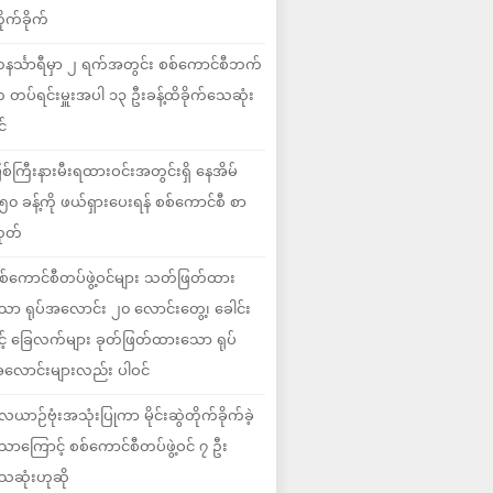
ိုက်ခိုက်
နင်္သာရီမှာ ၂ ရက်အတွင်း စစ်ကောင်စီဘက်
 တပ်ရင်းမှူးအပါ ၁၃ ဦးခန့်ထိခိုက်သေဆုံး
င်
ြစ်ကြီးနားမီးရထားဝင်းအတွင်းရှိ နေအိမ်
၅၀ ခန့်ကို ဖယ်ရှားပေးရန် စစ်ကောင်စီ စာ
ုတ်
စ်ကောင်စီတပ်ဖွဲ့ဝင်များ သတ်ဖြတ်ထား
ော ရုပ်အလောင်း ၂၀ လောင်းတွေ့၊ ခေါင်း
ှင့် ခြေလက်များ ခုတ်ဖြတ်ထားသော ရုပ်
လောင်းများလည်း ပါဝင်
ေယာဉ်ဗုံးအသုံးပြုကာ မိုင်းဆွဲတိုက်ခိုက်ခဲ့
ောကြောင့် စစ်ကောင်စီတပ်ဖွဲ့ဝင် ၇ ဦး
ေဆုံးဟုဆို