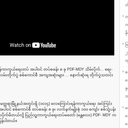
တ
တ
က
နို
မ
၂
ထ
ကာကွယ်ရေးတပ် အပါဝင် တပ်စခန်း ၈ ခု PDF-MDY သိမ်းပိုက်... ရေး-
စ
းတိုက်ပွဲ စစ်ကောင်စီ အကျအဆုံးများ ... နောက်ဆုံးရ တိုက်ပွဲသတင်း
သ
န
အ
း၊ မတ္တရာမြို့နယ်အတွင်းရှိ (၁၀၁၄) လေကြောင်းရန်ကာကွယ်ရေး အင်ကြင်း
လ
းအပါဝင် စစ်ကောင်စီ တပ်စခန်း ၈ ခု၊ လက်နက်မျိုးစုံ ၁၀၀ ကျော်၊ စစ်သုံ့ပန်း
်းပိုက်မိတယ်လို့ ပြည်သူ့ကာကွယ်ရေးတပ်မတော် (မန္တလေး) PDF- MDY က
သ
ြန်ပါတယ်။
သ