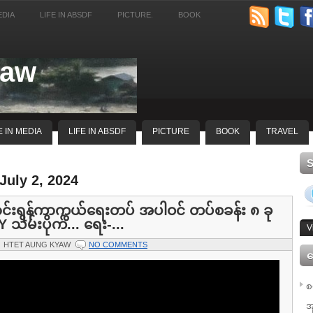
EDIA
LIFE IN ABSDF
PICTURE.
BOOK
yaw
E IN MEDIA
LIFE IN ABSDF
PICTURE
BOOK
TRAVEL
July 2, 2024
်းရန်ကာကွယ်ရေးတပ် အပါဝင် တပ်စခန်း ၈ ခု
သိမ်းပိုက်... ရေး-...
V
HTET AUNG KYAW
NO COMMENTS
ေ
စ
အ