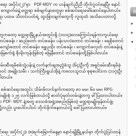
ရေး အပိုင်း(၂)”မှာ PDF-MDY က ဟန်ချက်ညီညီ တိုက်ပွဲဝင်နေပြီး နောင်
တ် ၊ ကျောက်မဲနဲ့ မတ္တရာ စစ်မျက်နှာတွေမှာ စစ်ဆင်ရေးဖေါ်ဆောင်နေပါတယ်။
ေး ပထမ သီတင်းပတ်ရဲ့ ထူးခြားချက်တွေကို လူထုထံ အသိပေးတာလို့
။
တွေကတော့ မတ္တရာမြို့နယ်အတွင်းရှိ (၁၀၁၄)လေကြောင်းရန်ကာကွယ်ရေး
င်တပ်စခန်း ၊ ဆည်တော် တပ်စခန်း၊ ပန်းသလဲတောင် တပ်စခန်း ၊ ရေစိုတောင်
ေကျော်တောင် တပ်စခန်း၊ ရွှေပုထိုး တပ်စခန်း ၊ ကျောက်ခလုတ် တပ်စခန်းနဲ့
ေစက်ရုံ စိုးမိုးကုန်းဖြစ်တဲ့ မြေနီတောင် တပ်စခန်းတို့ဖြစ်ပါတယ်။
ဖမ်းဆီးရမိစစ်သုံ့ပန်းနဲ့ လက်နက်ချအညံ့ခံသူ (၆၄)ဦးကို အရှင်ဖမ်းဆီးရမိခဲ့
စုဝင် အမျိုးသမီး ၊ သက်ကြီးရွယ်အိုနဲ့ ကလေးသူငယ် စုစုပေါင်းက (၁၁၇)ဦး
ုပါတယ်။
နယ် စစ်ဆင်ရေးအတွင်း သိမ်းမိလက်နက်ကတော့ ၈၁ မမ၊ ၆၀ မမ၊ RPG
မျိုးစုံ ၁၂၅ လက်ဖြစ်တယ်လို့ ဓာတ်ပုံမှတ်တမ်းနဲ့တကွ ဖါ်ပြထားပါတယ်။
ာ PDF- MDY နဲ့အတူ ဒေသခံအဖွဲ့အစည်းဖြစ်တဲ့ မတ္တရာမျိုးမှန်တပ်ဖွဲ့၊
ို့လည်း ပူးပေါင်းပါဝင် တိုက်ခိုက်နေတယ်လို့ ဖေါ်ပြထားပါတယ်။
ေး အပိုင်း(၂)၊ (၈)ရက်မြောက်နေ့မှာ နောင်ချိုမြို့နယ်မှာ တိုက်ပွဲပြင်းထန်