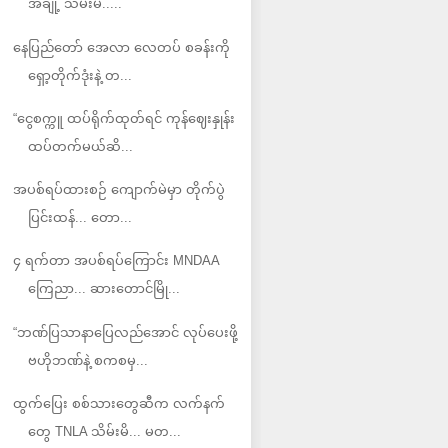
အချို့ သိမ်းမိ.....
နေပြည်တော် အေလာ လေတပ် စခန်းကို
ရှော့တိုက်ဒုံးနဲ့ တ...
“ငွေစက္ကူ ထပ်ရိုက်ထုတ်ရင် ကုန်ဈေးနှုန်း
ထပ်တက်မယ်ဆိ...
အပစ်ရပ်ထားစဉ် ကျောက်မဲမှာ တိုက်ပွဲ
ပြင်းထန်... တော...
၄ ရက်တာ အပစ်ရပ်ကြောင်း MNDAA
ကြေညာ... ဆားတောင်မြို...
“ဘဏ်ပြသာနာပြေလည်အောင် လုပ်ပေးဖို့
ဗဟိုဘဏ်နဲ့ စကစမှ...
ထွက်ပြေး စစ်သားတွေဆီက လက်နက်
တွေ TNLA သိမ်းမိ... မတ...