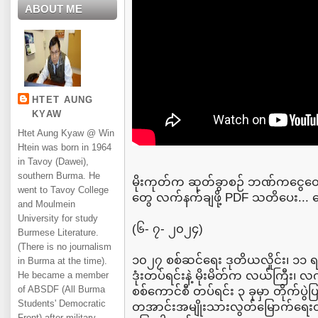
ABOUT ME
HTET AUNG
KYAW
Htet Aung Kyaw @ Win
Htein was born in 1964
in Tavoy (Dawei),
southern Burma. He
မိုးကုတ်က ဆုတ်ခွာစဉ် ဘဏ်ကငွေတွေ 
went to Tavoy College
တွေ လက်နက်ချဖို့ PDF သတိပေး... န
and Moulmein
University for study
(၆- ၇- ၂၀၂၄)
Burmese Literature.
(There is no journalism
၁၀၂၇ စစ်ဆင်ရေး ဒုတိယလှိုင်း၊ ၁၁ ရ
in Burma at the time).
ဒုံးတပ်ရင်းနဲ့ မိုးမိတ်က လယ်ကြီး၊ လက
He became a member
of ABSDF (All Burma
စစ်ကောင်စီ တပ်ရင်း ၃ ခုမှာ တိုက်ပွ
Students' Democratic
တအာင်းအမျိုးသားလွတ်မြောက်ရေးတပ
Front) after military