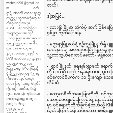
winhtein201@gmail.co
တယ်။
m ...................... က်ေ
နာ္ရဲ့ blogဆီ လာေရာက္ၾ
ဒါ့အပြင်...
ကည့္ရႈ သူအားလုံးကို ေ
က်းဇူးတင္ပါတယ္။
- လားရှိုးမြို့မှာ တိုက်ပွဲ ဆက်ဖြစ်နေပြီ
ABSDF ေတာတြင္း
စွန့်ခွာ ထွက်ပြေးနေ...
ဘ၀ျဖတ္သန္းမႈကုိ
၂၀၁၃ ခုနွစ္ ေမလမွာ စာ
အုပ္အျဖစ္ထုတ္ေ၀ခဲ့ပါတ
- မတ္တရာမြို့နယ်နဲ့ စဉ့်ကူးမြို့နယ်ရှ
ယ္။ အခုုေတာ့ ေ
လက်နက်ချ အလင်းဝင်ပြီး ပြည်သူ့ရင်ခွ
နာ္ေ၀းအေျခစုုိက္
သူ့ကာကွယ်ရေးတပ်မတော်- မန္တလေး
DVB အသံလႊင့္ ဌာနမွာ
တာ၀န္ထမ္းစဥ္က အေ
- ရွာငံမြို့နယ်၊ ရေချမ်းရွာဖက် ရော
တြ႔အၾကံဳေတြကိုု
ကို ဒေသခံ တော်လှန်ရေးတပ်တွေက က
ပုုံနိွပ္ထုုတ္ေ၀ဖုုိ႔ ၾ
စစ်ကောင်စီဖက်က ၁၀ ဦးကျော် သေဆ
ကိဳးစားေနပါတယ္။
သိမ်းမိ...
ေ၀ဖန္ခ်က္၊ အၾကံျပဳခ်
က္မ်ားကိုု ၾကိဳဆုုိလ်ွ
- ကော့ကရိတ်ကနေ မြဝတီကို စစ်ကူတက်
က္... အားလုံးကုိေလး
စားစြာျဖင့္ ထက္ေ
အောင်ဇေယျစစ်ကြောင်းရဲ့ နောက်တန်းန
အာင္ေက်ာ္
မှာ ဝင်ရောက်တိုက်ခိုက်ခဲ့တယ်လို့ K
VIEW MY
လွတ်မြောက်ရေးတပ်မတော် စစ်ရုံးချု