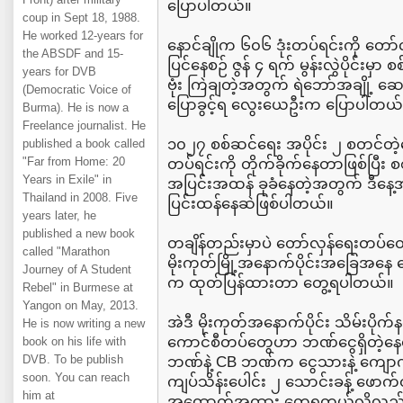
ပြောပါတယ်။
coup in Sept 18, 1988.
He worked 12-years for
နောင်ချိုက ၆၀၆ ဒုံးတပ်ရင်းကို တော်
the ABSDF and 15-
ပြင်နေစဉ် ဇွန် ၄ ရက် မွန်းလွဲပိုင်း
years for DVB
ဗုံး ကြဲချတဲ့အတွက် ရဲဘော်အချို့ 
(Democratic Voice of
ပြောခွင့်ရ လွေးယေဦးက ပြောပါတယ်
Burma). He is now a
Freelance journalist. He
၁၀၂၇ စစ်ဆင်ရေး အပိုင်း ၂ စတင်တဲ
published a book called
"Far from Home: 20
တပ်ရင်းကို တိုက်ခိုက်နေတာဖြစ်ပြီ
Years in Exile" in
အပြင်းအထန် ခုခံနေတဲ့အတွက် ဒီနေ့အထိ
Thailand in 2008. Five
ပြင်းထန်နေဆဲဖြစ်ပါတယ်။
years later, he
published a new book
တချိန်တည်းမှာပဲ တော်လှန်ရေးတပ်တွေ
called "Marathon
မိုးကုတ်မြို့အနောက်ပိုင်းအခြေအနေ ဓ
Journey of A Student
က ထုတ်ပြန်ထားတာ တွေ့ရပါတယ်။
Rebel" in Burmese at
Yangon on May, 2013.
အဲဒီ မိုးကုတ်အနောက်ပိုင်း သိမ်းပို
He is now writing a new
ကောင်စီတပ်တွေဟာ ဘဏ်ငွေရှိတဲ့နေရာမှ
book on his life with
DVB. To be publish
ဘဏ်နဲ့ CB ဘဏ်က ငွေသားနဲ့ ကျောက်မျ
soon. You can reach
ကျပ်သိန်းပေါင်း ၂ သောင်းခန့် ဖောက်ထ
him at
အထောက်အထား တွေ့ရတယ်လို့လည်