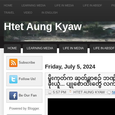
HOME
LEARNING MEDIA
LIFE IN MEDIA
LIFE IN ABSDF
PI
TRAVEL
VIDEO
IN ENGLISH
Htet Aung Kyaw
သတင္းသမားတဦးရဲ့ အေတြးအျမင္မ်ား
HOME
LEARNING MEDIA
LIFE IN MEDIA
LIFE IN ABSDF
Subscribe
Friday, July 5, 2024
မိုးကုတ်က ဆုတ်ခွာစဉ် ဘဏ
Follow Us!
ခိုးယူ... ပျုစောထီးတွေ လက
5:57 PM
HTET AUNG KYAW
N
Be Our Fan
Powered by
Blogger
.