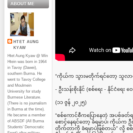
ABOUT ME
HTET AUNG
KYAW
Htet Aung Kyaw @ Win
Htein was born in 1964
in Tavoy (Dawei),
southern Burma. He
“ကိုယ်က သွားမတိုက်ရင်တော့ သူလာတ
went to Tavoy College
and Moulmein
- ဦးသန်းစိုးနိုင် (စစ်ရေး - နိုင်ငံရေး 
University for study
Burmese Literature.
(၁၁ ဇွန် ၂၀၂၅)
(There is no journalism
in Burma at the time).
“စစ်ကောင်စီကပြောနေတဲ့ အပစ်ခတ်ရပ်စ
He became a member
of ABSDF (All Burma
စောင့်နေရင်တော့ ခံရမှာပဲ၊ ကိုယ်က
Students' Democratic
တိုက်တာကို ခံရမှာပဲဖြစ်တယ်” လို့ စစ
Front) after military