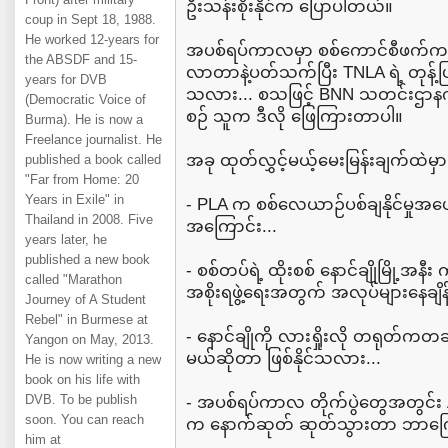
ဦးသန်းစိုးနိုင်က ပြောပါတယ်။
coup in Sept 18, 1988.
He worked 12-years for
အပစ်ရပ်ကာလမှာ စစ်ကောင်စီဖက်ကနေ နေ
the ABSDF and 15-
လာတာနဲ့ပတ်သက်ပြီး TNLA ရဲ့ တုန့်
years for DVB
သလား... စသဖြင့် BNN သတင်းဌာနက
(Democratic Voice of
စဉ် သူက ဒီလို ဖြေကြားတာပါ။
Burma). He is now a
Freelance journalist. He
အခု ထုတ်လွှင့်မယ့်မေးမြန်းချက်ထဲမှာ.
published a book called
"Far from Home: 20
Years in Exile" in
- PLA က စစ်လေယာဉ်ပစ်ချနိုင်မှုအပ
Thailand in 2008. Five
အကြောင်း...
years later, he
published a new book
- စစ်တပ်ရဲ့ ထိုးစစ် နောင်ချိုမြို့အန
called "Marathon
အစိုးရဖွဲ့ရေးအတွက် အလုပ်များနေချိန်
Journey of A Student
Rebel" in Burmese at
- နောင်ချိုကို လားရှိုးလို တရုတ်က
Yangon on May, 2013.
မယ်ဆိုတာ ဖြစ်နိုင်သလား...
He is now writing a new
book on his life with
DVB. To be publish
- အပစ်ရပ်ကာလ တိုက်ပွဲတွေအတွင်း A
soon. You can reach
က နောက်ဆုတ် ဆုတ်သွားတာ ဘာကြော
him at