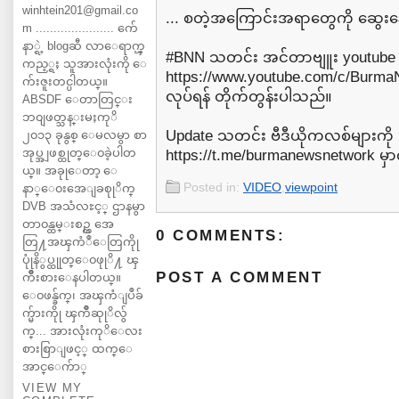
winhtein201@gmail.co
... စတဲ့အကြောင်းအရာတွေကို ဆွေး
m ...................... က်ေ
နာ္ရဲ့ blogဆီ လာေရာက္ၾ
#BNN သတင်း အင်တာဗျူး youtube 
ကည့္ရႈ သူအားလုံးကို ေ
⁦https://www.youtube.com/c/Burma
က်းဇူးတင္ပါတယ္။
လုပ်ရန် တိုက်တွန်းပါသည်။
ABSDF ေတာတြင္း
ဘ၀ျဖတ္သန္းမႈကုိ
Update သတင်း ဗီဒီယိုကလစ်များကို
၂၀၁၃ ခုနွစ္ ေမလမွာ စာ
အုပ္အျဖစ္ထုတ္ေ၀ခဲ့ပါတ
⁦https://t.me/burmanewsnetwork⁩ မှာ
ယ္။ အခုုေတာ့ ေ
Posted in:
VIDEO
,
viewpoint
နာ္ေ၀းအေျခစုုိက္
DVB အသံလႊင့္ ဌာနမွာ
တာ၀န္ထမ္းစဥ္က အေ
0 COMMENTS:
တြ႔အၾကံဳေတြကိုု
ပုုံနိွပ္ထုုတ္ေ၀ဖုုိ႔ ၾ
POST A COMMENT
ကိဳးစားေနပါတယ္။
ေ၀ဖန္ခ်က္၊ အၾကံျပဳခ်
က္မ်ားကိုု ၾကိဳဆုုိလ်ွ
က္... အားလုံးကုိေလး
စားစြာျဖင့္ ထက္ေ
အာင္ေက်ာ္
VIEW MY