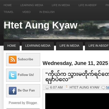
HOME
LEARNING MEDIA
LIFE IN MEDIA
LIFE IN ABSDF
PI
TRAVEL
VIDEO
IN ENGLISH
Htet Aung Kyaw
သတင္းသမားတဦးရဲ့ အေတြးအျမင္မ်ား
HOME
LEARNING MEDIA
LIFE IN MEDIA
LIFE IN ABSDF
Subscribe
Wednesday, June 11, 2025
“ကိုယ်က သွားမတိုက်ရင်တေ
Follow Us!
ရမှာပဲလေ”
6:07 AM
HTET AUNG KYAW
N
Be Our Fan
Powered by
Blogger
.