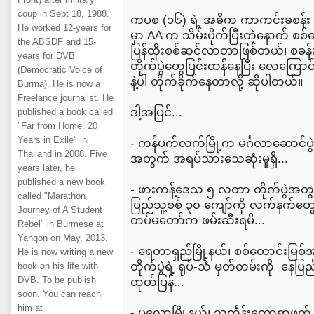
coup in Sept 18, 1988.
ကပစ (၁၆) ရဲ့ အဓိက ကာကင်းခစန်း 
He worked 12-years for
မှာ AA က သိမ်းပိုက်ပြီးတဲ့နောက် စစ
the ABSDF and 15-
ပြန်ထိုးစစ်ဆင်လာတာဖြစ်တယ်၊ စခန်
years for DVB
တိုက်ပွဲတွေပြင်းထန်နေပြီး လေကြော
(Democratic Voice of
နဲ့ပါ တိုက်ခိုက်နေတာလို့ ဆိုပါတယ်။
Burma). He is now a
Freelance journalist. He
ဒါ့အပြင်...
published a book called
"Far from Home: 20
Years in Exile" in
- ကန်ပက်လက်မြို့က မင်္ဂလာဆောင်ပွဲ
Thailand in 2008. Five
အတွက် အရပ်သားသေဆုံးမှုရှိ...
years later, he
published a new book
- ဖားကန့်ဒေသ ၅ လတာ တိုက်ပွဲအတွင်း
called "Marathon
ပြည်သူ့စစ် ၃၀ ကျော်ကို လက်နက်တွ
Journey of A Student
တပ်မတော်က ဖမ်းဆီးရမိ...
Rebel" in Burmese at
Yangon on May, 2013.
- ရေတာရှည်မြို့နယ်၊ စစ်တောင်းမြစ်
He is now writing a new
တိုက်ပွဲရဲ့ ရုပ်-သံ မှတ်တမ်းကို န
book on his life with
DVB. To be publish
ထုတ်ပြန်...
soon. You can reach
him at
- ပုလောမြို့နယ်၊ သင်္ကန်းတောရွာဖက်