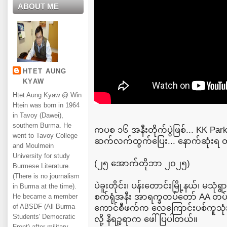
ABOUT ME
HTET AUNG
KYAW
Htet Aung Kyaw @ Win
Htein was born in 1964
in Tavoy (Dawei),
southern Burma. He
ကပစ ၁၆ အနီးတိုက်ပွဲဖြစ်... KK P
went to Tavoy College
ဆက်လက်ထွက်ပြေး... နောက်ဆုံးရ တို
and Moulmein
University for study
(၂၅ အောက်တိုဘာ ၂၀၂၅)
Burmese Literature.
(There is no journalism
ပဲခူးတိုင်း၊ ပန်းတောင်းမြို့နယ်၊ မသု
in Burma at the time).
စက်ရုံအနီး အာရက္ခတပ်တော် AA တပ
He became a member
of ABSDF (All Burma
ကောင်စီဖက်က လေကြောင်းပစ်ကူသုံးပ
Students' Democratic
လို့ နိရဉ္စရာက ဖေါ်ပြပါတယ်။
Front) after military