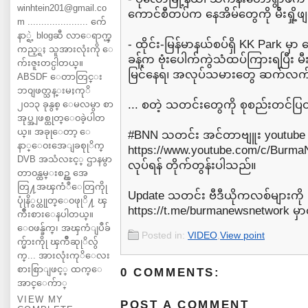
winhtein201@gmail.co
ကောင်စီတပ်က နေအိမ်တွေကို မီးရှို့ဖ
m ...................... က်ေ
နာ္ရဲ့ blogဆီ လာေရာက္ၾ
- ထိုင်း-မြန်မာနယ်စပ်ရှိ KK Park 
ကည့္ရႈ သူအားလုံးကို ေ
ခန့်က ဗုံးပေါက်ကွဲသံထပ်ကြားရပြီး မ
က်းဇူးတင္ပါတယ္။
မြင်နေရ၊ အလုပ်သမားတွေ ဆက်လက်
ABSDF ေတာတြင္း
ဘ၀ျဖတ္သန္းမႈကုိ
... စတဲ့ သတင်းတွေကို စုစည်းတင်
၂၀၁၃ ခုနွစ္ ေမလမွာ စာ
အုပ္အျဖစ္ထုတ္ေ၀ခဲ့ပါတ
ယ္။ အခုုေတာ့ ေ
#BNN သတင်း အင်တာဗျူး youtube 
နာ္ေ၀းအေျခစုုိက္
⁦https://www.youtube.com/c/Burma
DVB အသံလႊင့္ ဌာနမွာ
လုပ်ရန် တိုက်တွန်းပါသည်။
တာ၀န္ထမ္းစဥ္က အေ
တြ႔အၾကံဳေတြကိုု
Update သတင်း ဗီဒီယိုကလစ်များကို
ပုုံနိွပ္ထုုတ္ေ၀ဖုုိ႔ ၾ
⁦https://t.me/burmanewsnetwork⁩ မှာ
ကိဳးစားေနပါတယ္။
ေ၀ဖန္ခ်က္၊ အၾကံျပဳခ်
Posted in:
VIDEO
,
View point
က္မ်ားကိုု ၾကိဳဆုုိလ်ွ
က္... အားလုံးကုိေလး
စားစြာျဖင့္ ထက္ေ
0 COMMENTS:
အာင္ေက်ာ္
VIEW MY
POST A COMMENT