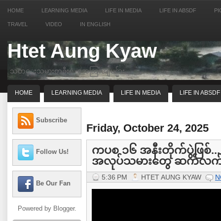
HOME
LEARNING MEDIA
LIFE IN MEDIA
LIFE IN ABSDF
PI
TRAVEL
VIDEO
IN ENGLISH
Htet Aung Kyaw
သတင္းသမားတဦးရဲ့ အေတြးအျမင္မ်ား
HOME
LEARNING MEDIA
LIFE IN MEDIA
LIFE IN ABSDF
Subscribe
Friday, October 24, 2025
ကပစ ၁၆ အနီးတိုက်ပွဲဖြစ်
Follow Us!
အလုပ်သမားတွေ ဆက်လက်ထ
5:36 PM
HTET AUNG KYAW
N
Be Our Fan
Powered by
Blogger
.