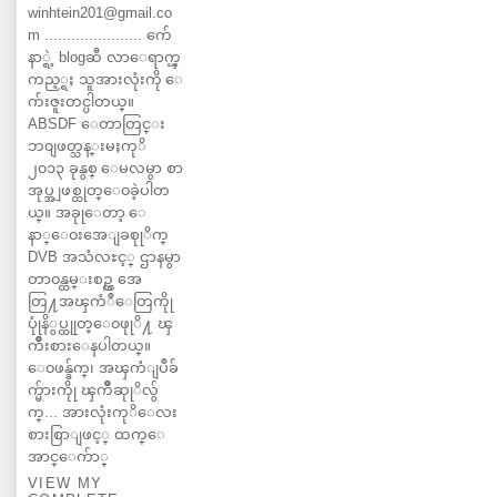
winhtein201@gmail.co
m ...................... က်ေ
နာ္ရဲ့ blogဆီ လာေရာက္ၾ
ကည့္ရႈ သူအားလုံးကို ေ
က်းဇူးတင္ပါတယ္။
ABSDF ေတာတြင္း
ဘ၀ျဖတ္သန္းမႈကုိ
၂၀၁၃ ခုနွစ္ ေမလမွာ စာ
အုပ္အျဖစ္ထုတ္ေ၀ခဲ့ပါတ
ယ္။ အခုုေတာ့ ေ
နာ္ေ၀းအေျခစုုိက္
DVB အသံလႊင့္ ဌာနမွာ
တာ၀န္ထမ္းစဥ္က အေ
တြ႔အၾကံဳေတြကိုု
ပုုံနိွပ္ထုုတ္ေ၀ဖုုိ႔ ၾ
ကိဳးစားေနပါတယ္။
ေ၀ဖန္ခ်က္၊ အၾကံျပဳခ်
က္မ်ားကိုု ၾကိဳဆုုိလ်ွ
က္... အားလုံးကုိေလး
စားစြာျဖင့္ ထက္ေ
အာင္ေက်ာ္
VIEW MY