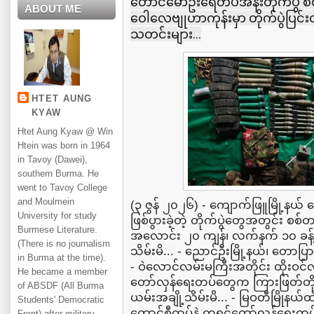
တောင်မော်ဦးရေတပ်အနီးတိုက်ပွဲ စ
ABOUT ME
ဝေါလေဗျုဟာကုန်းမှာ တိုက်ပွဲပြင်းထန
သတင်းများ...
HTET AUNG
KYAW
Htet Aung Kyaw @ Win
Htein was born in 1964
in Tavoy (Dawei),
southern Burma. He
went to Tavoy College
and Moulmein
(၃ ဇွန် ၂၀၂၆) - ကျောက်ဖြူမြို့နယ်
University for study
ဖြစ်ပွားခဲ့တဲ့ တိုက်ပွဲတွေအတွင်း စစ
Burmese Literature.
အလောင်း ၂၀ ကျန်၊ လက်နက် ၁၀ ခန
(There is no journalism
သိမ်းမိ... - ညောင်ဦးမြို့နယ်၊ တေ
in Burma at the time).
- ဝဲလောင်လမ်းမကြီးအတိုင်း ထိုးဝင်
He became a member
တော်လှန်ရေးတပ်တွေက ကြားဖြတ်တို
of ABSDF (All Burma
ယမ်းအချို့သိမ်းမိ... - မြဝတီမြိုနယ်
Students' Democratic
ကောင်စီတပ်နဲ့ ကရင်တော်လှန်ရေးတပ်
Front) after military