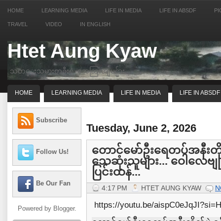
HOME
LEARNING MEDIA
LIFE IN MEDIA
LIFE IN ABSDF
PI
TRAVEL
VIDEO
IN ENGLISH
Htet Aung Kyaw
သတင္းသမားတဦးရဲ့ အေတြးအျမင္မ်ား
HOME
LEARNING MEDIA
LIFE IN MEDIA
LIFE IN ABSDF
Subscribe
Tuesday, June 2, 2026
တောင်မော်ဦးရေတပ်အနီးတိ
Follow Us!
သေဆုံးသူများ... ဝေါလေဗျုဟ
ပြင်းထန်...
Be Our Fan
4:17 PM
HTET AUNG KYAW
N
https://youtu.be/aispC0eJqJI?s
Powered by
Blogger
.