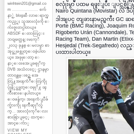
winhtein201@gmail.co
စလုုံးမွာ ပထမ ရဖူးျပီး ျပင္သစ္ပဲြ
m ...................... က်ေ
Nairo Quintana (Movistar) လဲ ဒီပဲြ
နာ္ရဲ့ blogဆီ လာေရာက္ၾ
ဒါအျပင္ တျခားနာမည္ၾကီး GC ဆရ
ကည့္ရႈ သူအားလုံးကို ေ
Porte (BMC Racing), Joaquim Ro
က်းဇူးတင္ပါတယ္။
Rigoberto Urán (Cannondale), T
ABSDF ေတာတြင္း
Racing Team), Dan Martin (Etixx
ဘ၀ျဖတ္သန္းမႈကုိ
Hesjedal (Trek-Segafredo) လည္
၂၀၁၃ ခုနွစ္ ေမလမွာ စာ
အုပ္အျဖစ္ထုတ္ေ၀ခဲ့ပါတ
ပးထားပါတယ္။
ယ္။ အခုုေတာ့ ေ
နာ္ေ၀းအေျခစုုိက္
DVB အသံလႊင့္ ဌာနမွာ
တာ၀န္ထမ္းစဥ္က အေ
တြ႔အၾကံဳေတြကိုု
ပုုံနိွပ္ထုုတ္ေ၀ဖုုိ႔ ၾ
ကိဳးစားေနပါတယ္။
ေ၀ဖန္ခ်က္၊ အၾကံျပဳခ်
က္မ်ားကိုု ၾကိဳဆုုိလ်ွ
က္... အားလုံးကုိေလး
စားစြာျဖင့္ ထက္ေ
အာင္ေက်ာ္
VIEW MY