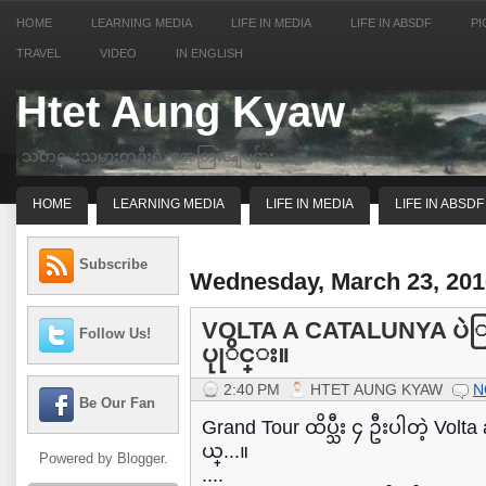
HOME
LEARNING MEDIA
LIFE IN MEDIA
LIFE IN ABSDF
PI
TRAVEL
VIDEO
IN ENGLISH
Htet Aung Kyaw
သတင္းသမားတဦးရဲ့ အေတြးအျမင္မ်ား
HOME
LEARNING MEDIA
LIFE IN MEDIA
LIFE IN ABSDF
Subscribe
Wednesday, March 23, 201
VOLTA A CATALUNYA ပဲြ
Follow Us!
ပုုိင္း။
2:40 PM
HTET AUNG KYAW
N
Be Our Fan
Grand Tour ထိပ္သီး ၄ ဦးပါတဲ့ Vol
ယ္...။
Powered by
Blogger
.
....