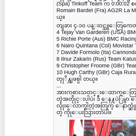
(Spa) Tinkoff Team က 0:00:02 စကၠ
Romain Bardet (Fra) AG2R La
ယ္။
တျခား ၄-၁၀ ပန္း၀င္သူေတြကေတာ
4 Tejay Van Garderen (USA) B
5 Richie Porte (Aus) BMC Raci
6 Nairo Quintana (Col) Movista
7 Davide Formolo (Ita) Cannonda
8 Ilnur Zakarin (Rus) Team Katu
9 Christopher Froome (GBr) Te
10 Hugh Carthy (GBr) Caja Rur
တုုိ႔ျဖစ္ပါ တယ္။
...
အားကစားသတင္းေထာက္ေတြ ၾက
တဲ့အတိုုင္းပါပဲ၊ ဒီ ေန႔ပဲြမ
လုုံးေလာက္ပါတဲ့အတြက္ ေနာက္ဆုုံ
တ္ ကိုုေပးသြားတာပါ။