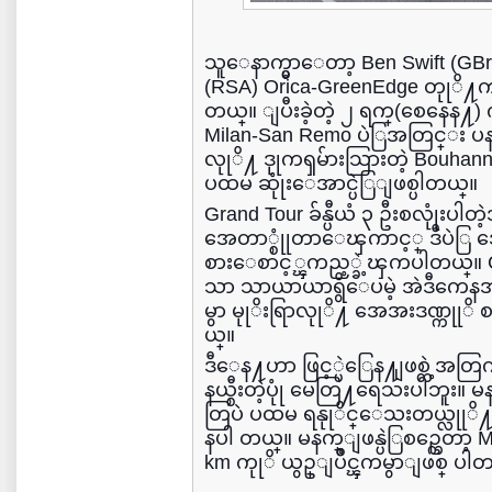
သူေနာက္မွာေတာ့ Ben Swift (GBr
(RSA) Orica-GreenEdge တုုိ႔က ဒ
တယ္။ ျပီးခဲ့တဲ့ ၂ ရက္(စေနေန႔)
Milan-San Remo ပဲြအတြင္း ပန္း
လုုိ႔ ဒုုကၡမ်ားသြားတဲ့ Bouha
ပထမ ဆုုံးေအာင္ပဲြျဖစ္ပါတယ္။
Grand Tour ခ်န္ပီယံ ၃ ဦးစလုုံ
အေတာ္စုုံတာေၾကာင့္ ဒီပဲြ အေ
စားေစာင့္ၾကည့္ခဲ့ၾကပါတယ္။ Cal
သာ သာယာယာရွိေပမဲ့ အဲဒီကေ
မွာ မုုိးရြာလုုိ႔ အေအးဒဏ္ကုုိ
ယ္။
ဒီေန႔ဟာ ဖြင့္ပဲြေန႔ျဖစ္တဲ့
နယ္စီးတဲ့ပုုံ မေတြ႔ရေသးပါဘူး။
တြပဲ ပထမ ရနုုိင္ေသးတယ္လုုိ
နပါ တယ္။ မနက္ျဖန္ပဲြစဥ္ကေတာ့ 
km ကုုိ ယွဥ္ျပိဳင္ၾကမွာျဖစ္ ပါ