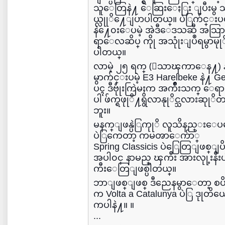
သူေတြနဲ႔ ေဆြးေႏြး ျပီးမွ 
ယ္လုုိ႔ေျပာပါတယ္။ ပဲြက်င္းပ
နဲ႔ေ၀းေပမဲ့ အဲဒီေဒသဆီ အသ
ရာေလဆိပ္ ကိုု အသုုံးျပဳရမွာမုုိ႔
ပါတယ္။
လာမဲ့ ၂၅ ရက္ (ေသာၾကာေန႔) 
မွာက်င္းပမဲ့ E3 Harelbeke နဲ႔
ပၚ ဒီဗုုံးကြဲမႈက အက်ဳိးသက္ ေရ
ပါ ဖ်က္ရဖုုိ႔ရွိလာနုုိင္သလား
ဘူး။
မနက္ျဖန္ပဲြကုုိ လူသိနည္းေ
ပဲြကေတာ့ ကမၻာေက်ာ္
Spring Classicis ပဲြေတြျဖစ္ျပ
အပါ၀င္ နာမည္ ၾကီး အားလုု့းနီးပ
ကီးေတြျဖစ္ပါတယ္။
ဘာျဖစ္ျဖစ္ ဒီညေနမွာေတာ့ စပိန္
က Volta a Catalunya ပဲြ ဒုုတ
ကပါနဲ႔။ ။
...