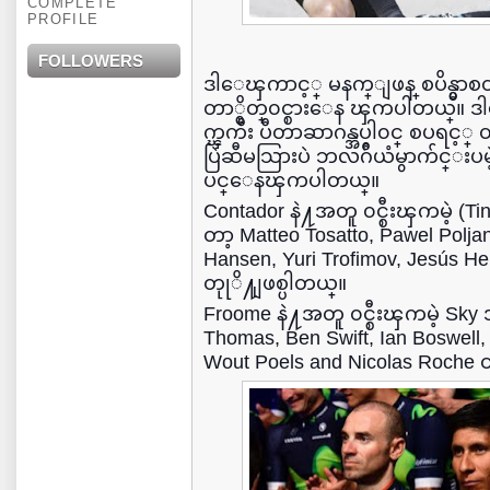
COMPLETE
PROFILE
FOLLOWERS
ဒါေၾကာင့္ မနက္ျဖန္ စပိန္မွာစ
တာ္စိတ္၀င္စားေန ၾကပါတယ္။ ဒါေပမ
က္ၾကီး ပီတာဆာဂန္အပါ၀င္ စပရင့္ 
ပြဲဆီမသြားပဲ ဘလဂ်ီယံမွာက်င္းပမ
ပင္ေနၾကပါတယ္။
Contador နဲ႔အတူ ၀င္စီးၾကမဲ့
တာ့ Matteo Tosatto, Pawel Poljan
Hansen, Yuri Trofimov, Jesús H
တုုိ႔ျဖစ္ပါတယ္။
Froome နဲ႔အတူ ၀င္စီးၾကမဲ့ 
Thomas, Ben Swift, Ian Boswell, 
Wout Poels and Nicolas Roche တ