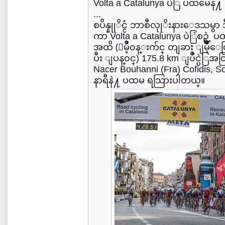
Volta a Catalunya ပဲြ ပထမေန႔ B
...
စပိန္နုုိင္ငံ ဘာစီလုုိးနားေဒသမ
ကာ Volta a Catalunya ပဲြဲစဥ္ရဲ့
အထိ (ျမိဳ့၀န္းက်င္ တျခား ျမ
ပီး ျပန္၀င္) 175.8 km ျပိဳင္ပဲြအ
Nacer Bouhanni (Fra) Cofidis, S
နာရီနဲ႔ ပထမ ရသြားပါတယ္။