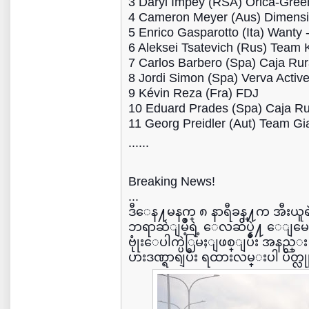
3 Daryl Impey (RSA) Orica-Gre
4 Cameron Meyer (Aus) Dimensi
5 Enrico Gasparotto (Ita) Wanty
6 Aleksei Tsatevich (Rus) Team
7 Carlos Barbero (Spa) Caja R
8 Jordi Simon (Spa) Verva Activ
9 Kévin Reza (Fra) FDJ
10 Eduard Prades (Spa) Caja R
11 Georg Preidler (Aut) Team Gi
......
Breaking News!
...
ဒီေန႔မနက္ ၈ နာရီခန္႔က အီးယူရဲ့
ဘရာဆဲျမိဳ့ရဲ့ ေလဆိပ္နဲ႔ ေျ
ဗုုံးေပါက္ပဲြမႈျဖစ္ျပီး အနည္း
ပားဒဏ္ရာရျပီး ရထားလမ္းပါ ပိတ္လ