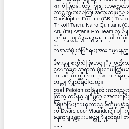
km ပဲြမွာေတာ့ ကုုန္းတက္အေတ
တာင္တက္သမားေတြ၊ အထူးသျဖင့္
Christopher Froome (GBr) Team 
Tinkoff Team, Nairo Quintana (C
Aru (Ita) Astana Pro Team တုု
င္ရလိမ့္မယ္လုုိ႔ခန္႔မွန္းရပါတယ္။
...
ဘရာဆဲဗုုံးခဲြခံရမႈအား ၀မ္
...
ဒီေန႔ စက္ဘီးပဲြစတင္ဖုုိ႔ စက္ဘ
င္ေလးမွာ ဘရာဆဲ ဗုုံးေပါက္က
ဘလဂ်ိယံစက္ဘီးအသင္း က အနက္ေရာင
တယ္လုုိ႔သိရပါတယ္။
တခါ Peloton တဖြဲ႔လုုံးကလည
တြက္ တမီနစ္ ျငိမ္သက္ အေလးျပဳ
ဒီဗုုံးခဲြမႈေၾကာင့္ ဖ်က္သိမ္းခံရနုု
က Dwars door Vlaanderen ပဲြက
မနက္ျဖန္က်င္းပမယ္လုုိ႔သိရပါ တ
......