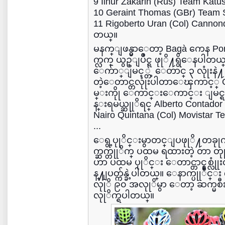
9 Ilnur Zakarin (Rus) Team Kat
10 Geraint Thomas (GBr) Team 
11 Rigoberto Uran (Col) Cannond
တယ္။
မနက္ျဖန္မွာေတာ့ Bagà ကေန Por
က္လက္ ယွဥ္ျပိဳင္ရ ဖုုိ႔ရွိေနပါ
ေက်ာ္ျမင့္တဲ့ ေတာင္ ၃ လုုံး
တဲ့ေတာင္တလုုံးပါတာေၾကာင့
မ္းကိုု ေကာင္းေကာင္း ျမင္ရ နု
န္းရမယ္ဆုုိရင္ Alberto Contador 
Nairo Quintana (Col) Movistar T
...
ေရွ့ပုုိင္းမွာတင္ျပဖုုိ႔တခု
က္ဆက္တုုိက္ ပထမ ရထားတဲ့ တာ တု
ဟာ ပထမ ပုုိင္း ေတာင္တာင္နွစ္လုု
န္႔ျပတ္က်န္ခဲ့ပါတယ္။ ေနာက္ပုုိင္း ၇
လုုိ ၉၀ အလုုိမွာ ေတာ့ ဆက္မစီ
လုုိက္ရပါတယ္။