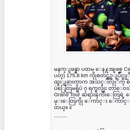
မနက္ျဖန္မွာ ပထမ ေန႔အျဖစ္ Calel
ပတ္) 175.8 km ကိုုစတင္ယွဥ္ျပိဳင္ဖ
ထူးျခားတာက အသင္းလုုိက္ စံခ်ိန္
ပဲြေတြမရွိပဲ ၇ ရက္စလုုံး တာေ
Grand Tour ဆရာၾကီးေတြရဲ့ ေ
မ္းေတြကိုု ေကာင္း ေကာင္း
တယ္။ ။
.........