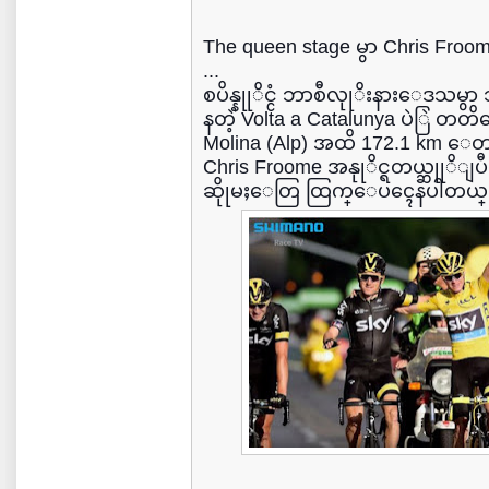
The queen stage မွာ Chris Froome 
...
စပိန္နုုိင္ငံ ဘာစီလုုိးနားေဒသ
နတဲ့ Volta a Catalunya ပဲြဲ တ
Molina (Alp) အထိ 172.1 km ေတာင္တက
Chris Froome အနုုိင္ရတယ္ဆု
ဆိုုမႈေတြ ထြက္ေပၚေနပါတယ္