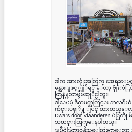
ဒါက အားလုုံးအတြက္ အေရးေပၚ
မန္အားျဖင့္ဆုုိရင္ ေတာ့ ဗုုံး
တြနဲ႔ဘာမွမဆုုိင္ပါဘူး။
ဒါေပမဲ့ ဒီတပတ္အတြင္း ဘလဂ်ီယံမွ
က်င္းပဖုုိ႔ ျပင္ ထားတယ္ေလ။ မ
Dwars door Vlaanderen ပဲြကိုု ဖ
သတင္းထြက္ေနပါတယ္။
ျပိဳင္ပဲြတာ၀န္ရွိသူေတြဖက္ေတာ့ ဒ