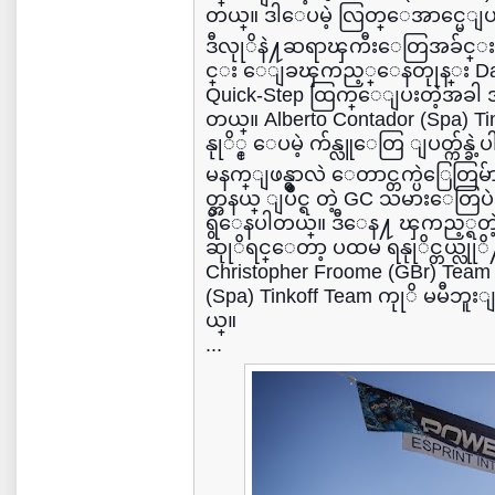
တယ္။ ဒါေပမဲ့ လြတ္ေအာင္မေျပးနုု
ဒီလုုိနဲ႔ဆရာၾကီးေတြအခ်င္း
င္း ေျခၾကည့္ေနတုုန္း Daniel 
Quick-Step ထြက္ေျပးတဲ့အခါ အားလု
တယ္။ Alberto Contador (Spa) Ti
နုုိ္င္ ေပမဲ့ က်န္လူေတြ ျပတ္က်န္ခဲ
မနက္ျဖန္မွာလဲ ေတာင္တက္ပဲြေတ
တ္အနယ္ ျပိဳင္ရ တဲ့ GC သမားေတြပဲ
ရွိေနပါတယ္။ ဒီေန႔ ၾကည့္ရတ
ဆုုိရင္ေတာ့ ပထမ ရနုုိင္တယ္လ
Christopher Froome (GBr) Team
(Spa) Tinkoff Team ကုုိ မမီဘူ
ယ္။
...