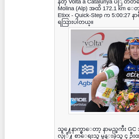
နတဲ့ Volta a Catalunya ပဲြဲ တ
Molina (Alp) အထိ 172.1 km ေတာင္တ
Etixx - Quick-Step က 5:00:27
ရသြားပါတယ္။
သူ႔ေနာက္မွာေတာ့ နာမည္ၾကီး G
လုုိ႔ စာေရးသူ မွန္းခဲ့သူ ၄ ဦး