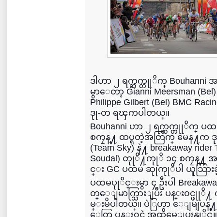
ဒါဟာ ၂ ရက္ဆက္တုုိက္ Bouhanni အန
မွာေတာ့ Gianni Meersman (Bel) E
Philippe Gilbert (Bel) BMC Racin
ဒုု-တ ရၾကပါတယ္။
Bouhanni ဟာ ၂ ရက္ဆက္တုုိက္ ပထ
စကၠန္႔ ထပ္ရတဲ့အတြက္ မေန႔က ဒ
(Team Sky) နဲ႔ breakaway rider
Soudal) တုုိ႔ကုုိ ၁၄ စကၠန္
င္း GC ပထမ ဆုုကုုိပါ ယူသြားခ
ပထမပုုိင္းမွာ ၄ ဦးပါ Breaka
တ္ေျမာက္သြားျပီး ပန္း၀င္ဖုုိ႔ 
မ္းမိပါတယ္။ ပဲြဟာ ေျမျပန္႔မ
ေတြ ပန္း၀င္တဲ့အထိမေျပးနုုိင္ဘ