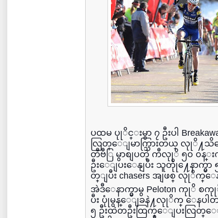
ပထမ ပုုိင္းမွာ ၇ ဦးပါ Break
လြတ္ေျမာက္သြားတယ္ လုုိ႔သိရေပမဲ
တီဗီြ မွာစျပတဲ့ ကီလုုိ ၅၀ ၀န္း
ဦးေျပးေနျပီး သူတိုု႔ေနာက္မွာ 
တ္ျပီး chasers အျဖစ္ လုုိက္
အဲဒီေနာက္မွာမွ Peloton ကုုိ
ပီး ပုုံမွန္ေျခနဲ႔လုုိက္ ေနပါ
၅ ဦးထဲတဦးထြက္ေျပးလြတ္ေျမာက