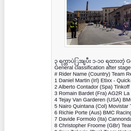
၃ ရက္တာပဲြအျပီး ၁-၁၀ ရထားတဲ
General classification after stage
# Rider Name (Country) Team Re
1 Daniel Martin (Irl) Etixx - Qui
2 Alberto Contador (Spa) Tinkof
3 Romain Bardet (Fra) AG2R La
4 Tejay Van Garderen (USA) B
5 Nairo Quintana (Col) Movista
6 Richie Porte (Aus) BMC Raci
7 Davide Formolo (Ita) Cannond
8 Christopher Froome (GBr) Te