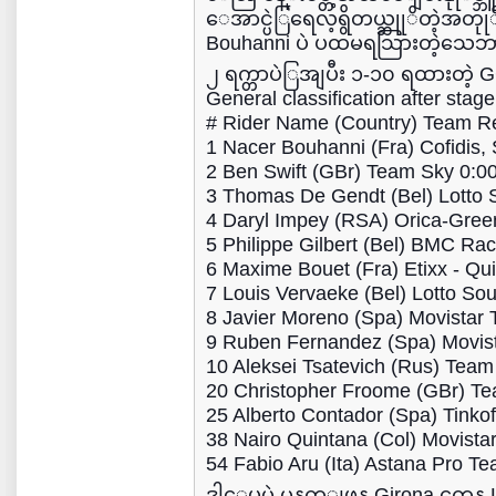
ေအာင္ပဲြရေလ့ရွိတယ္ဆုုိတဲ့အတ
Bouhanni ပဲ ပထမရသြားတဲ့သေဘ
၂ ရက္တာပဲြအျပီး ၁-၁၀ ရထားတဲ
General classification after stage
# Rider Name (Country) Team Re
1 Nacer Bouhanni (Fra) Cofidis, 
2 Ben Swift (GBr) Team Sky 0:0
3 Thomas De Gendt (Bel) Lotto
4 Daryl Impey (RSA) Orica-Gre
5 Philippe Gilbert (Bel) BMC R
6 Maxime Bouet (Fra) Etixx - Qu
7 Louis Vervaeke (Bel) Lotto So
8 Javier Moreno (Spa) Movistar
9 Ruben Fernandez (Spa) Movis
10 Aleksei Tsatevich (Rus) Tea
20 Christopher Froome (GBr) T
25 Alberto Contador (Spa) Tinko
38 Nairo Quintana (Col) Movista
54 Fabio Aru (Ita) Astana Pro Te
ဒါေပမဲ့ မနက္ျဖန္ Girona ကေန L