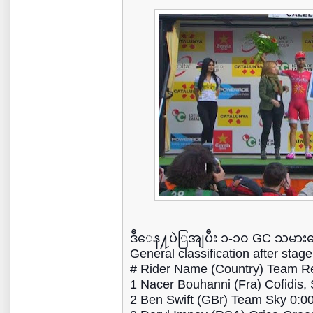
ဒီေန႔ပဲြအျပီး ၁-၁၀ GC သမာ
General classification after stage
# Rider Name (Country) Team Re
1 Nacer Bouhanni (Fra) Cofidis, 
2 Ben Swift (GBr) Team Sky 0:0