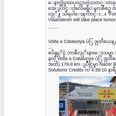
ေနာက္ဆုုံးထပ္၀င္လာတဲ့သတင္းတခုု
အေျပာင္းအလဲမရွိပဲ မူလစီစဥ္ ထာ
လုုိ႔ သိရပါေၾကာင္း...။ "For 
Vlaanderen will take place tomor
........
Volta a Catalunya ပဲြ ဒုုတိယေန႔ 
...
စပိန္နုုိင္ငံ ဘာစီလုုိးနားေဒသ
နတဲ့ Volta a Catalunya ပဲြဲ ဒုု
အထိ) 178.8 km ျပိဳင္ပြဲမွာ Nacer 
Solutions Credits က 4:39:10 န