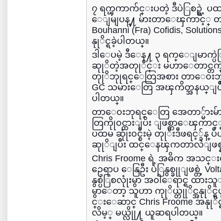
၇ ရက္ၾကာက်င္းပတဲ့ ဒီပဲြစဥ္ရဲ့ ပထမ
ေျမျပန္႔ မ်ားတာေၾကာင့္ တာတ
Bouhanni (Fra) Cofidis, Solutions
နုုိင္ရခဲ့ပါတယ္။
ဒါေပမဲ့ ဒီေန႔ ၃ ရက္ေျမာက္ပဲ
ဆုုိတဲ့အတုုိင္း မဟာေတာင
တုုိဘုုရင္ေတြအစား တာေ၀းဘု
GC သမားေတြ အၾကိတ္အနယ္ျပိဳင္ၾက
ပါတယ္။
တာေ၀းဘုရင္ေတြ အေတာ္မ်ားမ်ာ
တြကိုု၀င္ထားျပိး ျဖစ္တာေၾကာင့္ အ
ပထမ ဆုုံး၀င္စီးမဲ့ တုုိးဒီဖရင့္ခ်န္
ဆုုိျပီး ထင္ေနၾကတာလဲျဖစ္နု
Chris Froome ရဲ့ အဓိက အသင္
ဥေရာပ ေနြဦး ပဲြနွစ္ခုုျဖစ္တဲ့ Vol
နွစ္ပဲြစလုုံးမွာ အ၀ါေရာင္ရ ထားသူ
မွာေတာ့ သူဟာ ကုုိယ္တုုိင္အနုု
င္းေဆာင္ Chris Froome အနုုိင္
လိမ့္ မယ္လိုု႔ ယူဆရပါတယ္။