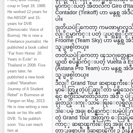
မွာက်င္းပတဲ့ အီတလီက Giro d'Ita
coup in Sept 18, 1988.
He worked 12-years for
Contador (Tinkoff) ဟာ မနွစ္က အဲ
the ABSDF and 15-
ပါ။
years for DVB
ဒုုတိယပဲြကေတာ့ ကမၻာမွာလူသိအမ်ာ
(Democratic Voice of
လုုိင္လမွာက်င္း ပတဲ့ ျပင္သစ္နုုိင္
Burma). He is now a
Froome (Team Sky) ဟာ မနွစ္က အဲ
Freelance journalist. He
သူျဖစ္ပါတယ္။
published a book called
"Far from Home: 20
တတိယပဲြကေတာ့ ၾသဂုုတ္လေနွာင
Years in Exile" in
ယ္အထိ စပိန္မွာက်င္းပတဲ့ Vuelta a 
Thailand in 2008. Five
(Astana Pro Team) ဟာ မနွစ္က အဲဒ
years later, he
သူျဖစ္ပါတယ္။
published a new book
ဒီလုုိ Grand Tour ဆရာၾကီး
called "Marathon
Journey of A Student
မွာေတြ႔တဲ့ပဲြဆုုိတာ မရွိသေလ
Rebel" in Burmese at
ရင္ စက္ဘီးသမားတဦးဟာ အဲဒီ ၃ ပဲ
Yangon on May, 2013.
ခုုတည္းကုုိသာေရြးေလ့ရွိလုုိ
He is now writing a new
ဒါေပမဲ့ အခုု စပိန္မွာက်င္းပမဲ့ပဲ
book on his life with
တ္ပဲ Grand Tour အတြက္ ေသြးပ
DVB. To be publish
ကာင့္ ဆရာၾကီးေတြ အခုု လုုိ
soon. You can reach
တာျဖစ္မွာပါ။ ဒီဆရာၾကီး ၃ ဦးနဲ႔အ
him at