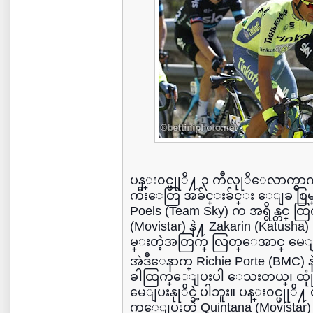
ပန္း၀င္ဖုုိ႔ ၃ ကီလုုိေလာက
ကီးေတြ အခ်င္းခ်င္း ေျခ စ
Poels (Team Sky) က အရွိန္တင္ 
(Movistar) နဲ႔ Zakarin (Katusha
မ္းတဲ့အတြက္ လြတ္ေအာင္ မေျပးနု
အဲဒီေနာက္ Richie Porte (BMC) 
ခါထြက္ေျပးပါ ေသးတယ္၊ ထုုံ
မေျပးနုုိင္ခဲ့ပါဘူး။ ပန္း၀င္ဖုု
က္ေျပးတဲ့ Quintana (Movistar)