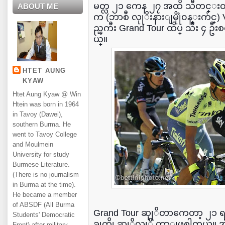
မတ္လ ၂၁ ကေန ၂၇ အထိ သီတင္းတပတ္ၾ
ABOUT ME
က (ဘာစီ လုုိးနားျမိုုံ၀န္းက်င္)
ည္ၾကီး Grand Tour ထိပ္ သီး ၄ ဦးစလ
ယ္။
HTET AUNG
KYAW
Htet Aung Kyaw @ Win
Htein was born in 1964
in Tavoy (Dawei),
southern Burma. He
went to Tavoy College
and Moulmein
University for study
Burmese Literature.
(There is no journalism
in Burma at the time).
He became a member
of ABSDF (All Burma
Grand Tour ဆုုိတာကေတာ့ ၂၁ ရက
Students' Democratic
ခုုကိုု ဆုုိလုုိ တာျဖစ္ပါတယ
Front) after military