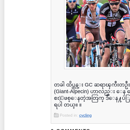
တခါ ထိပ္တန္း GC ဆရာၾကီးတဦးျ
(Giant-Alpecin) ဟာလည္း ေန
စး)ျဖစ္ေနတဲ့အတြက္ ဒီေန႔ပဲြကေ
ရပါ တယ္။ ။
Posted in:
cycling