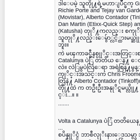
ဒါေပမဲ့ သူတိုု႔ရဲ့မဟာျပိဳင္ဖက္ Gr
Richie Porte and Tejay van Gar
(Movistar), Alberto Contador (Tin
Dan Martin (Etixx-Quick Step) an
(Katusha) တုုိ႔ကလည္း စကုုိ
သူတုုိ႔လည္းေမွ်ာ္လင့္ထားမယ္ဆ
ဘူး။
ကဲ မၾကာခင္မီနစ္ပုုိင္းအတြင္းစ
Catalunya ပဲြ တတိယ ေန႔ ေတာင္
လဲ။ လဲြမွပဲလြဲေရာ အရဲစြန္႔မွန
ကုုိင္းအသင္းက Chris Froome၊
တြဲနဲ႔ Alberto Contador (Tinkoff)
တိုု႔ထဲ က တဦးဦးအနုုိင္ရမယ္လို
င္း...။ ။
.......
Volta a Catalunya ပဲြဲ တတိယေန႔ 
...
စပိန္နုုိင္ငံ ဘာစီလုုိးနားေဒသ