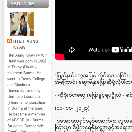
ABOUT ME
HTET AUNG
KYAW
Htet Aung Kyaw @ Win
Htein was born in 1964
in Tavoy (Dawei),
southern Burma. He
“ပြည်နယ်တွေအပြင် တိုင်းဒေသကြီးတ
went to Tavoy College
အကြောင်း ဆွေးနွေးပြောဆိုဖို့လိုပါတ
and Moulmein
University for study
- ကိုစိုးဝင်းဆွေ (ပြောခွင့်ရပုဂ္ဂိုလ် - စ
Burmese Literature.
(There is no journalism
(၁၁- ၁၀- ၂၀၂၃)
in Burma at the time).
He became a member
of ABSDF (All Burma
“စစ်အာဏာရှင်စနစ်အောက်က လွတ်မြေ
Students' Democratic
ကြားမှာ ဒီမိုကရေစီနဲ့လူ့အခွင့်အရ
Front) after military