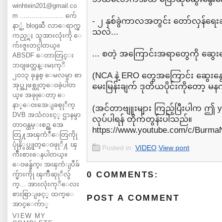
winhtein201@gmail.co
m ...................... က်ေ
- ၂ နှစ်ခွဲကာလအတွင်း တော်လှန်
နာ္ရဲ့ blogဆီ လာေရာက္ၾ
သလဲ...
ကည့္ရႈ သူအားလုံးကို ေ
က်းဇူးတင္ပါတယ္။
... စတဲ့ အကြောင်းအရာတွေကို ဆွေ
ABSDF ေတာတြင္း
ဘ၀ျဖတ္သန္းမႈကုိ
(NCA နဲ့ ERO တွေအကြောင်း ဆွေးနွေးထား
၂၀၁၃ ခုနွစ္ ေမလမွာ စာ
အုပ္အျဖစ္ထုတ္ေ၀ခဲ့ပါတ
မေးမြန်းချက် ဒုတိယပိုင်းကိုတော့ မနက
ယ္။ အခုုေတာ့ ေ
နာ္ေ၀းအေျခစုုိက္
(အင်တာဗျူးများ ကြည့်ပြီးပါက ဤ y
DVB အသံလႊင့္ ဌာနမွာ
လုပ်ပါရန် တိုက်တွန်းပါသည်။
တာ၀န္ထမ္းစဥ္က အေ
https://www.youtube.com/c/Burm
တြ႔အၾကံဳေတြကိုု
ပုုံနိွပ္ထုုတ္ေ၀ဖုုိ႔ ၾ
Posted in:
VIDEO
,
View pont
ကိဳးစားေနပါတယ္။
ေ၀ဖန္ခ်က္၊ အၾကံျပဳခ်
0 COMMENTS:
က္မ်ားကိုု ၾကိဳဆုုိလ်ွ
က္... အားလုံးကုိေလး
စားစြာျဖင့္ ထက္ေ
POST A COMMENT
အာင္ေက်ာ္
VIEW MY