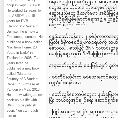
ဒရယ်အကြောင်းကိုလည်း အလေးပေးဆွေ
coup in Sept 18, 1988.
တွေအပြင် တိုင်းဒေကြီးတွေဖက်မှာပ
He worked 12-years for
ဆွေးနွေးပွဲတွေ ဒီထက်မက အရှိန်မြှင့
the ABSDF and 15-
ကိုင်းဖိုရမ်ဖြစ်မြောက်ရေးအဖွဲ့ ပြောခွင့
years for DVB
ဆွေက ပြောပါတယ်။
(Democratic Voice of
Burma). He is now a
နွေဦးတော်လှန်ရေး ၂ နှစ်ခွဲကာလအ
Freelance journalist. He
ပြီလဲ၊ ဒီမိုကရေစီနဲ့ ဖက်ဒရယ်ကို ဘ
published a book called
"Far from Home: 20
နေသလဲ... စသဖြင့် BNN သတင်းဌာ
Years in Exile" in
မေးမြန်းစဉ် သူက ဒီလိုဖြေကြားတာပါ
Thailand in 2008. Five
years later, he
အခုထုတ်လွှင့်မယ့် မေးမြန်းချက် ဒုတိယပ
published a new book
called "Marathon
- စစ်ကိုင်းတိုင်းက စစ်ဘေးရှောင
Journey of A Student
ကူညီပေးနေသလဲ...
Rebel" in Burmese at
Yangon on May, 2013.
- တော်လှန်ရေးတပ်တွေက နယ်မြေဘယ်လ
He is now writing a new
ပြီး ဘယ်လိုအုပ်ချုပ်ရေး ဆောင်ရွက်
book on his life with
DVB. To be publish
soon. You can reach
- ပြည်နယ်တွေအပြင် အညာဒေသမှာ
him at
ဘယ်လောက်အထိ ပြောဆိုဆွေးနွေးနေက