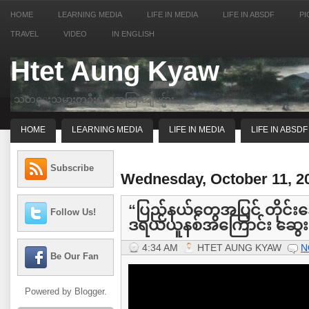
HOME
LEARNING MEDIA
LIFE IN MEDIA
LIFE IN ABSDF
PI
TRAVEL
VIDEO
IN ENGLISH
Htet Aung Kyaw
သတင္းသမားတဦးရဲ့ အေတြးအျမင္မ်ား
HOME
LEARNING MEDIA
LIFE IN MEDIA
LIFE IN ABSDF
Subscribe
Wednesday, October 11, 2
“ပြည်နယ်တွေအပြင် တိုင်း
Follow Us!
ဒရယ်ယူနစ်အကြောင်း ဆွေးနွ
4:34 AM
HTET AUNG KYAW
N
Be Our Fan
Powered by
Blogger
.