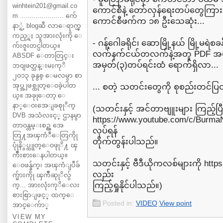
winhtein201@gmail.co
ကောင်စီနဲ့ တော်လှန်ရေးတပ်တွေကြား တိ
m ...................... က်ေ
ကောင်စီဖက်က ၁၈ ဦးသေဆုံး...
နာ္ရဲ့ blogဆီ လာေရာက္ၾ
ကည့္ရႈ သူအားလုံးကို ေ
- ဂန့်ဂေါခရိုင်၊ ဆောမြို့နယ် မြို့မ
က်းဇူးတင္ပါတယ္။
လက်နက်ငယ်တလက်နဲ့အတူ PDF အမှတ်(
ABSDF ေတာတြင္း
အမှတ်(၃)တပ်ရင်းထံ ရောက်ရှိလာ...
ဘ၀ျဖတ္သန္းမႈကုိ
၂၀၁၃ ခုနွစ္ ေမလမွာ စာ
အုပ္အျဖစ္ထုတ္ေ၀ခဲ့ပါတ
... စတဲ့ သတင်းတွေကို စုစည်းတင်
ယ္။ အခုုေတာ့ ေ
နာ္ေ၀းအေျခစုုိက္
(သတင်းနှင့် အင်တာဗျူးများ ကြည့်
DVB အသံလႊင့္ ဌာနမွာ
https://www.youtube.com/c/Burma
တာ၀န္ထမ္းစဥ္က အေ
လုပ်ရန်
တြ႔အၾကံဳေတြကိုု
တိုက်တွန်းပါသည်။
ပုုံနိွပ္ထုုတ္ေ၀ဖုုိ႔ ၾ
ကိဳးစားေနပါတယ္။
သတင်းနှင့် ဗီဒီယိုကလစ်များကို http
ေ၀ဖန္ခ်က္၊ အၾကံျပဳခ်
လည်း
က္မ်ားကိုု ၾကိဳဆုုိလ်ွ
ကြည့်ရှုနိုင်ပါသည်။)
က္... အားလုံးကုိေလး
စားစြာျဖင့္ ထက္ေ
Posted in:
VIDEO
,
View point
အာင္ေက်ာ္
VIEW MY