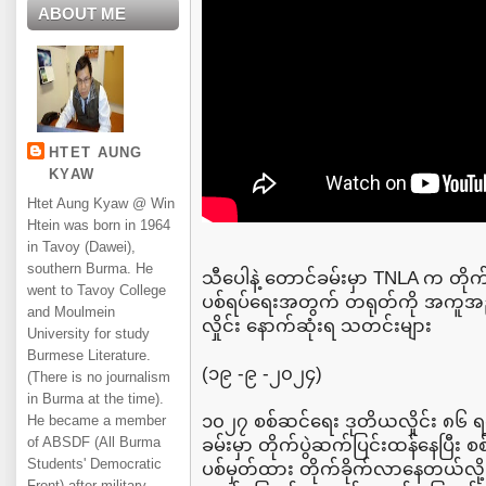
ABOUT ME
HTET AUNG
KYAW
Htet Aung Kyaw @ Win
Htein was born in 1964
in Tavoy (Dawei),
southern Burma. He
သီပေါနဲ့ တောင်ခမ်းမှာ TNLA က တိုက်
went to Tavoy College
ပစ်ရပ်ရေးအတွက် တရုတ်ကို အကူအည
and Moulmein
လှိုင်း နောက်ဆုံးရ သတင်းများ
University for study
Burmese Literature.
(၁၉ -၉ -၂၀၂၄)
(There is no journalism
in Burma at the time).
၁၀၂၇ စစ်ဆင်ရေး ဒုတိယလှိုင်း ၈၆ ရ
He became a member
of ABSDF (All Burma
ခမ်းမှာ တိုက်ပွဲဆက်ပြင်းထန်နေပြီ
Students' Democratic
ပစ်မှတ်ထား တိုက်ခိုက်လာနေတယ်လိ
Front) after military