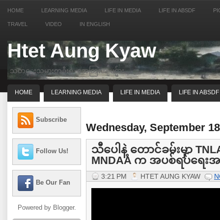
HOME
LEARNING MEDIA
LIFE IN MEDIA
LIFE IN ABSDF
PI
TRAVEL
VIDEO
IN ENGLISH
Htet Aung Kyaw
သတင္းသမားတဦးရဲ့ အေတြးအျမင္မ်ား
HOME
LEARNING MEDIA
LIFE IN MEDIA
LIFE IN ABSDF
Subscribe
Wednesday, September 18
သီပေါနဲ့ တောင်ခမ်းမှာ TNLA က
Follow Us!
MNDAA က အပစ်ရပ်ရေးအ.
3:21 PM
HTET AUNG KYAW
N
Be Our Fan
Powered by
Blogger
.