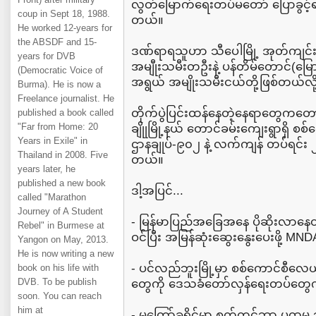
လွတ်မြောက်ရေးတပ်မတော် ပြောခွင့
coup in Sept 18, 1988.
တယ်။
He worked 12-years for
the ABSDF and 15-
ဒဏ်ရာရသူဟာ သီပေါမြို့ အုတ်ကျ
years for DVB
အမျီုးသမီးတဦးနဲ့ ပန်တိမ်တောင်(မြေ
(Democratic Voice of
အရွယ် အမျိုးသမီးငယ်တို့ဖြစ်တယ်လိ
Burma). He is now a
Freelance journalist. He
တိုက်ပွဲပြင်းထန်နေတဲ့နေရာတွေကတော့
published a book called
"Far from Home: 20
ချိုုမြို့နယ် တောင်ခမ်းကျေးရွာရှိ စ
Years in Exile" in
ဌာနချုပ်-၉၀၂ နဲ့ လက်ကျန် တပ်ရင်း 
Thailand in 2008. Five
တယ်။
years later, he
published a new book
ဒါ့အပြင်...
called "Marathon
Journey of A Student
- မြန်မာပြည်အခြေအနေ ပိုဆိုးလာနေ
Rebel" in Burmese at
ဝင်ပြီး အမြန်ဆုံးဆွေးနွေးပေးဖို့ MND
Yangon on May, 2013.
He is now writing a new
- ပင်လည်ဘူးမြို့မှာ စစ်ကောင်စီလေယာ
book on his life with
DVB. To be publish
တွေကို ဒေသခံတော်လှန်ရေးတပ်တွေက 
soon. You can reach
him at
- မူတြော်ခရိုင်မှာ စက်တင်ဘာ ပထမ