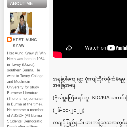
ABOUT ME
HTET AUNG
KYAW
Htet Aung Kyaw @ Win
Htein was born in 1964
in Tavoy (Dawei),
southern Burma. He
went to Tavoy College
အနန့်ပါကျေးရွာ ဗုံးကျဲတိုက်ခိုက်ခံရမှ
and Moulmein
အခြေအနေ
University for study
Burmese Literature.
(ဗိုလ်မှူးကြီးနော်ဘူ- KIO/KIA သတင်း
(There is no journalism
in Burma at the time).
(၂၆-၁၀-၂၀၂၂)
He became a member
of ABSDF (All Burma
Students' Democratic
ကချင်ပြည်နယ်၊ ဖားကန့်ဒေသအတွင်းရှ
Front) after military