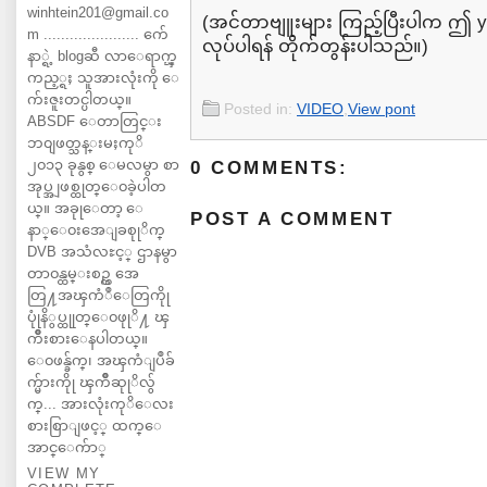
winhtein201@gmail.co
(အင်တာဗျူးများ ကြည့်ပြီးပါက ဤ y
m ...................... က်ေ
လုပ်ပါရန် တိုက်တွန်းပါသည်။)
နာ္ရဲ့ blogဆီ လာေရာက္ၾ
ကည့္ရႈ သူအားလုံးကို ေ
က်းဇူးတင္ပါတယ္။
Posted in:
VIDEO
,
View pont
ABSDF ေတာတြင္း
ဘ၀ျဖတ္သန္းမႈကုိ
၂၀၁၃ ခုနွစ္ ေမလမွာ စာ
0 COMMENTS:
အုပ္အျဖစ္ထုတ္ေ၀ခဲ့ပါတ
ယ္။ အခုုေတာ့ ေ
POST A COMMENT
နာ္ေ၀းအေျခစုုိက္
DVB အသံလႊင့္ ဌာနမွာ
တာ၀န္ထမ္းစဥ္က အေ
တြ႔အၾကံဳေတြကိုု
ပုုံနိွပ္ထုုတ္ေ၀ဖုုိ႔ ၾ
ကိဳးစားေနပါတယ္။
ေ၀ဖန္ခ်က္၊ အၾကံျပဳခ်
က္မ်ားကိုု ၾကိဳဆုုိလ်ွ
က္... အားလုံးကုိေလး
စားစြာျဖင့္ ထက္ေ
အာင္ေက်ာ္
VIEW MY