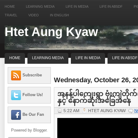
HOME
LEARNING MEDIA
LIFE IN MEDIA
LIFE IN ABSDF
PI
TRAVEL
VIDEO
IN ENGLISH
Htet Aung Kyaw
သတင္းသမားတဦးရဲ့ အေတြးအျမင္မ်ား
HOME
LEARNING MEDIA
LIFE IN MEDIA
LIFE IN ABSDF
Subscribe
Wednesday, October 26, 2
အနန့်ပါကျေးရွာ ဗုံးကျဲတိုက်
Follow Us!
နှင့် နောက်ဆုံးအခြေအနေ
5:22 AM
HTET AUNG KYAW
N
Be Our Fan
Powered by
Blogger
.