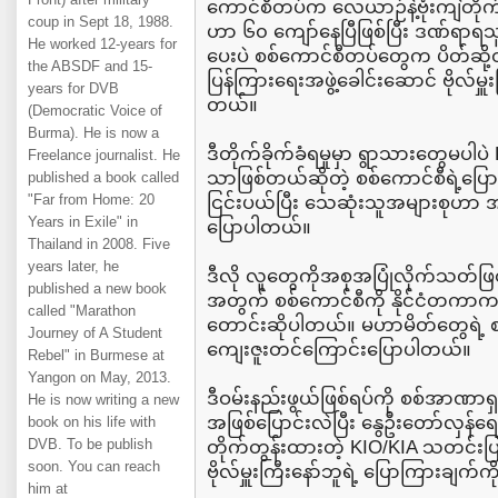
ကောင်စီတပ်က လေယာဉ်နဲ့ဗုံးကျဲတို
coup in Sept 18, 1988.
ဟာ ၆၀ ကျော်နေပြီဖြစ်ပြီး ဒဏ်ရာရ
He worked 12-years for
ပေးပဲ စစ်ကောင်စီတပ်တွေက ပိတ်ဆို
the ABSDF and 15-
ပြန်ကြားရေးအဖွဲ့ခေါင်းဆောင် ဗိုလ်မ
years for DVB
တယ်။
(Democratic Voice of
Burma). He is now a
ဒီတိုက်ခိုက်ခံရမှုမှာ ရွာသားတွေမပါပ
Freelance journalist. He
သာဖြစ်တယ်ဆိုတဲ့ စစ်ကောင်စီရဲ့ပြောဆိ
published a book called
"Far from Home: 20
ငြင်းပယ်ပြီး သေဆုံးသူအများစုဟာ
Years in Exile" in
ပြောပါတယ်။
Thailand in 2008. Five
years later, he
ဒီလို လူတွေကိုအစုအပြုံလိုက်သတ်ဖြ
published a new book
အတွက် စစ်ကောင်စီကို နိုင်ငံတကာ
called "Marathon
တောင်းဆိုပါတယ်။ မဟာမိတ်တွေရဲ့
Journey of A Student
ကျေးဇူးတင်ကြောင်းပြောပါတယ်။
Rebel" in Burmese at
Yangon on May, 2013.
ဒီဝမ်းနည်းဖွယ်ဖြစ်ရပ်ကို စစ်အာဏာ
He is now writing a new
အဖြစ်ပြောင်းလဲပြီး နွေဦးတော်လှန်ရေးကိ
book on his life with
DVB. To be publish
တိုက်တွန်းထားတဲ့ KIO/KIA သတင်းပြ
soon. You can reach
ဗိုလ်မှူးကြီးနော်ဘူရဲ့ ပြောကြားချက်
him at