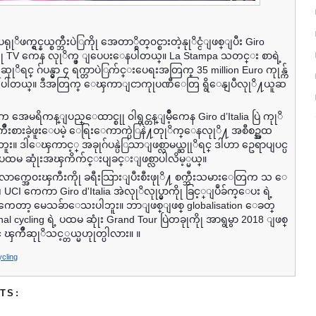
ဟာ ပရုုိဖက္ရွင္နယ္စက္ဘီးပဲြကိုု အေတာ္စိတ္၀င္စားတဲ့နုုိင္ငံျဖစ္ျပီး Giro
ြကိုု TV ကေန လုုိက္ဖ္ ျပေပးေနပါတယ္။ La Stampa သတင္း စာရဲ့
ဆုုိရင္ ဂ်ပန္မွာ ၄ ရက္တာပဲြက်င္းပေရးအတြက္ 35 million Euro ကုုန္က်
န္းပါတယ္။ ဒီအတြက္ ေၾကာျငာကုုပဏီေတြ ရွိေနျပီလုုိ႔ယူဆ
 အေမရိကန္ျပည္ေထာင္စုု ၀ါရွင္တန္ျမိဳ့ကေန Giro d’Italia ပြဲ ကုုိ
ိဳးစားခဲ့ဖူးေပမဲ့ ေရြးေကာက္ပဲြနဲ႔တုုိက္ေနလုုိ႔ အစီစဥ္အထ
ါဘူး။ ဒါေၾကာင့္ အခုုဂ်ပန္ပဲြသာျဖစ္လာမယ္ဆုုိရင္ ဒါဟာ ဥေရာပျပင္ပ
မွာ ပထမ ဆုုံးအၾကိက်င္းပျခင္းျဖစ္လာပါလိမ့္မယ္။
လာက္အေ၀းၾကီးကိုု ခရီးသြားျပီးစီးဖုုိ႔ စက္ဘီးသမားေတြက သ ေ
UCI ကေကာ Giro d'Italia အဲလုုိလုုပ္မွာကိုု ခြင့္ျပဳခ်က္ေပး ရဲ့
ေတာ့ မေသခ်ာေသးပါဘူး။ ဘာျဖစ္ျဖစ္ globalisation ေခတ္
onal cycling ရဲ့ ပထမ ဆုုံး Grand Tour ပြဲတခုုကိုု အာရွမွာ 2018 ျဖစ္
 ၾကိဳဆုုိသင့္တယ္မဟုုတ္ပါလား။ ။
ycling
TS: