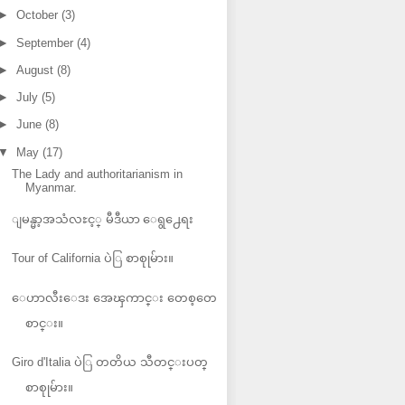
►
October
(3)
►
September
(4)
►
August
(8)
►
July
(5)
►
June
(8)
▼
May
(17)
The Lady and authoritarianism in
Myanmar.
ျမန္မာ့အသံလႊင့္ မီဒီယာ ေရွ႕ေရး
Tour of California ပဲြ စာစုုမ်ား။
ေဟာလီးေဒး အေၾကာင္း တေစ့တေ
စာင္း။
Giro d'Italia ပဲြ တတိယ သီတင္းပတ္
စာစုုမ်ား။