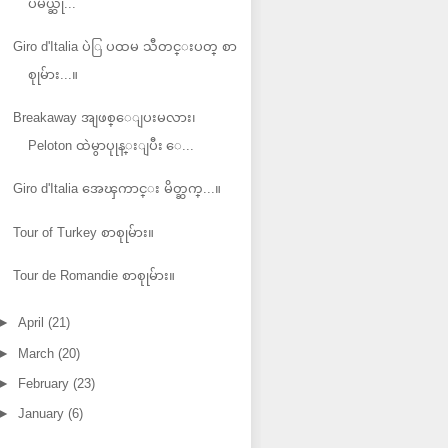
ပမယ္ဆု...
Giro d'Italia ပဲြ ပထမ သီတင္းပတ္ စာ
စုုမ်ား...။
Breakaway အျဖစ္ေျပးမလား၊
Peloton ထဲမွာပုုန္းျပီး ေ...
Giro d'Italia အေၾကာင္း မိတ္ဆက္...။
Tour of Turkey စာစုုမ်ား။
Tour de Romandie စာစုုမ်ား။
►
April
(21)
►
March
(20)
►
February
(23)
►
January
(6)