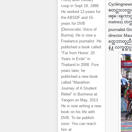
Cycliingnew
coup in Sept 18, 1988.
စတင္တာလႊတ္သလ
He worked 12-years for
ဖစ္ေၾကာင္း၊ 
the ABSDF and 15-
metres) တက္တ
years for DVB
(Democratic Voice of
journalist Gi
Burma). He is now a
director Ma
Freelance journalist. He
တ္သေဘာတူညီမႈ
published a book called
နဲ႔ လက္မွတ္ထ
"Far from Home: 20
Years in Exile" in
Thailand in 2008. Five
years later, he
published a new book
called "Marathon
Journey of A Student
Rebel" in Burmese at
Yangon on May, 2013.
He is now writing a new
book on his life with
DVB. To be publish
soon. You can reach
him at