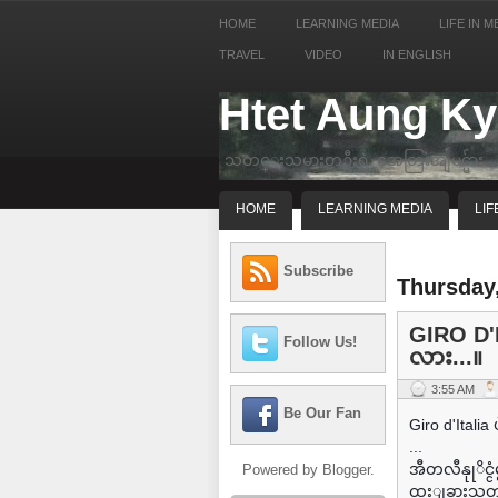
HOME
LEARNING MEDIA
LIFE IN M
TRAVEL
VIDEO
IN ENGLISH
Htet Aung K
သတင္းသမားတဦးရဲ့ အေတြးအျမင္မ်ား
HOME
LEARNING MEDIA
LIF
Subscribe
Thursday
GIRO D'IT
Follow Us!
လား...။
3:55 AM
Be Our Fan
Giro d'Italia 
...
အီတလီနုုိင္င
Powered by
Blogger
.
ထူးျခားသတင္း