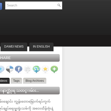
DAWEI NEWS
IN ENGLISH
SHARE
ideos
Tags
Blog Archives
နာက္ဆုံးရ သတင္းမ်ား...
မ်းချောင်း ကျွန်းတောမြောက်ရပ်ကွက်
ုပ်ချုပ်ရေးမှူးရုံးသစ်ကို အဝေးထိန်းဗုံးနဲ့