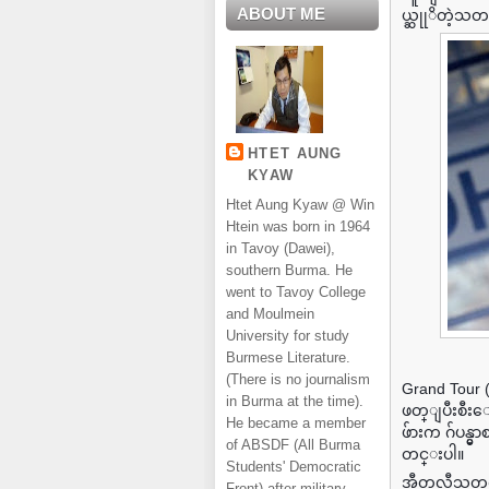
ABOUT ME
ယ္ဆုုိတဲ့သတ
HTET AUNG
KYAW
Htet Aung Kyaw @ Win
Htein was born in 1964
in Tavoy (Dawei),
southern Burma. He
went to Tavoy College
and Moulmein
University for study
Burmese Literature.
(There is no journalism
Grand Tour (
in Burma at the time).
ဖတ္ျပီးစီးေ
He became a member
ဖ်ားက ဂ်ပန္
of ABSDF (All Burma
တင္းပါ။
Students' Democratic
အီတလီသတင္း
Front) after military