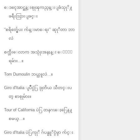
ေဒၚေအာင္ဆန္းစုုၾကည္ပန္းျခံသုုိ႔
ခရီးသြားျခင္း
‘'စရိတ္မွ်ေပး က်န္းမာေရး’’ ဆုုိတာ ဘာ
လဲ
စက္ဘီးေလာက အသုုံးအနႈန္း ေ၀ါဟာ
ရမ်ား...။
Tom Dumoulin ဘယ္သူလဲ...။
Giro d'Italia ျပိဳင္ပဲြ ဒုုတိယ သီတင္းပ
တ္ စာစုုမ်ား။
Tour of California ပဲြ တနဂၤေႏြေန႔
စမယ္...။
Giro d'Italia ပဲြကုုိ ဂ်ပန္နုုိင္ငံမွာ က်င္း