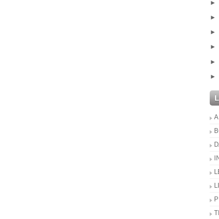
A
B
D
I
L
L
P
T