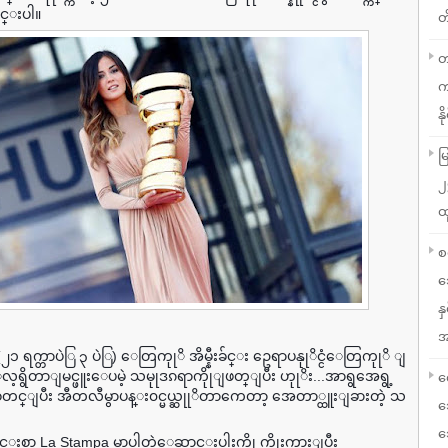
င္းပါ။
တ
တ
က
နို
မ
၂
ထ
စ
သ
န
အ
၂၁ ရက္တာပဲြ ၃ ပဲြ) ေတြကုုိ အိမ္နီးခ်င္း ဥေရာပနုုိင္ငံေတြကုုိ ျ
လ့ရွိတာျမင္ဖူးေပမဲ့ သမုုဒၵရာကိုုျဖတ္ျပီး ဟုုိး...အာရွအေရွ့
လ
မွာစတင္ျပီး အီတလီမွာပန္း၀င္မယ္ဆုုိတာကေတာ့ အေတာ္ထူးျခားတဲ့ သ
သ
သ
စာ La Stampa မွာပါတဲ့ေဆာင္းပါးကိုု ကိုုးကားျပီး