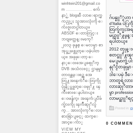
winhtein201@gmail.co
m ...................... က်ေ
နာ္ရဲ့ blogဆီ လာေရာက္ၾ
ဂ်ပန္နုုိ္င္ငံ
ကည့္ရႈ သူအားလုံးကို ေ
d’Italia ပဲ
က်းဇူးတင္ပါတယ္။
တြက္ခ်က္မႈအရ
ABSDF ေတာတြင္း
မယ္လုုိ႔မွ
ဘ၀ျဖတ္သန္းမႈကုိ
ရပါတယ္။
၂၀၁၃ ခုနွစ္ ေမလမွာ စာ
2012 တုုန္းက
အုပ္အျဖစ္ထုတ္ေ၀ခဲ့ပါတ
စတင္ဖုုိ႔ၾက
ယ္။ အခုုေတာ့ ေ
မေျမာက္ခဲ့ပ
နာ္ေ၀းအေျခစုုိက္
နုုိင္ငံတခုု
DVB အသံလႊင့္ ဌာနမွာ
ဒါေပမဲ့ ဒီေ
တာ၀န္ထမ္းစဥ္က အေ
ဘာတူရဲ့လား၊ 
တြ႔အၾကံဳေတြကိုု
လားဆုုိတာက
ပုုံနိွပ္ထုုတ္ေ၀ဖုုိ႔ ၾ
မွာ professi
ကိဳးစားေနပါတယ္။
လာမယ္ဆုုိရင္
ေ၀ဖန္ခ်က္၊ အၾကံျပဳခ်
က္မ်ားကိုု ၾကိဳဆုုိလ်ွ
Posted in:
c
က္... အားလုံးကုိေလး
စားစြာျဖင့္ ထက္ေ
အာင္ေက်ာ္
0 COMMEN
VIEW MY