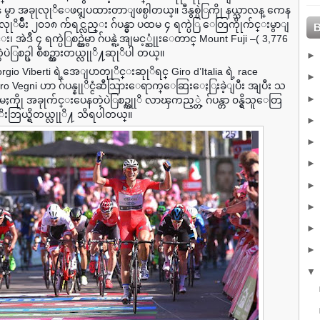
s မွာ အခုုလုုိေဖၚျပထားတာျဖစ္ပါတယ္။ ဒီနွစ္ပဲြကိုု နယ္သာလန္ ကေန
ုုိမ်ဳိး ၂၀၁၈ က်ရင္လည္း ဂ်ပန္မွာ ပထမ ၄ ရက္ပဲြ ေတြကိုုက်င္းမွာျ
အဲဒီ ၄ ရက္ပဲြစဥ္ထဲမွာ ဂ်ပန္ရဲ့အျမင့္ဆုုံးေတာင္ Mount Fuji –( 3,776
ဲပဲြစဥ္ပါ စီစဥ္ထားတယ္လုုိ႔ဆုုိပါ တယ္။
orgio Viberti ရဲ့အေျပာတုုိင္းဆုုိရင္ Giro d’Italia ရဲ့ race
uro Vegni ဟာ ဂ်ပန္နုုိင္ငံဆီသြားေရာက္ေဆြးေႏြးခဲ့ျပီး အျပီး သ
ကိုု အခုုက်င္းပေနတဲ့ပဲြစဥ္ကုုိ လာၾကည့္တဲ့ ဂ်ပန္တာ ၀န္ရွိသူေတြ
ုုိးဘြယ္ရွိတယ္လုုိ႔ သိရပါတယ္။