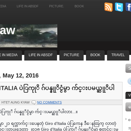
EDIA
LIFE IN ABSDF
PICTURE.
BOOK
yaw
E IN MEDIA
LIFE IN ABSDF
PICTURE
BOOK
TRAVEL
, May 12, 2016
ALIA ပဲြကုုိ ဂ်ပန္နုုိင္ငံမွာ က်င္းပမယ္ဆုုိပါ
V
HTET AUNG KYAW
NO COMMENTS
ေ
ပဲြကုုိ ဂ်ပန္နုုိင္ငံမွာ က်င္းပမယ္ဆုုိပါလား...။
စ
ံမွာ ၂၁ ရက္တာက်င္းပေနတဲ့ Giro d'Italia ပဲြကေန ဒီေနထြက္ လာတဲ့
အ
တပုုဒ္ကေတာ့ ၂၀၁၈ Giro d'Italia ပဲြကုုိ ဂ်ပန္နုုိင္ငံမွာ စတင္က်င္းမ