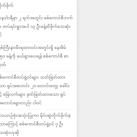
ိုက်ခိုက်
နင်္သာရီမှာ ၂ ရက်အတွင်း စစ်ကောင်စီဘက်
 တပ်ရင်းမှူးအပါ ၁၃ ဦးခန့်ထိခိုက်သေဆုံး
င်
ြစ်ကြီးနားမီးရထားဝင်းအတွင်းရှိ နေအိမ်
၅၀ ခန့်ကို ဖယ်ရှားပေးရန် စစ်ကောင်စီ စာ
ုတ်
စ်ကောင်စီတပ်ဖွဲ့ဝင်များ သတ်ဖြတ်ထား
ော ရုပ်အလောင်း ၂၀ လောင်းတွေ့၊ ခေါင်း
ှင့် ခြေလက်များ ခုတ်ဖြတ်ထားသော ရုပ်
လောင်းများလည်း ပါဝင်
ေယာဉ်ဗုံးအသုံးပြုကာ မိုင်းဆွဲတိုက်ခိုက်ခဲ့
ောကြောင့် စစ်ကောင်စီတပ်ဖွဲ့ဝင် ၇ ဦး
ေဆုံးဟုဆို