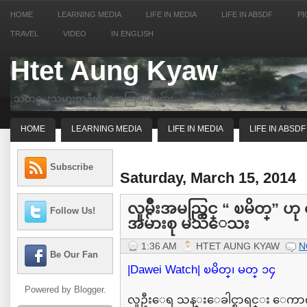
HOME
LEARNING MEDIA
LIFE IN MEDIA
LIFE IN ABSDF
PI
TRAVEL
VIDEO
IN ENGLISH
Htet Aung Kyaw
သတင္းသမားတဦးရဲ့ အေတြးအျမင္မ်ား
HOME
LEARNING MEDIA
LIFE IN MEDIA
LIFE IN ABSDF
Subscribe
Saturday, March 15, 2014
လူမ်ိဳးအမည္တြင္ “ ၿမိတ္”
Follow Us!
အမ်ားစု မသိေသး
1:36 AM
HTET AUNG KYAW
N
Be Our Fan
|Dawei Watch| ၿမိတ္၊ မတ္ ၁၄
Powered by
Blogger
.
လူဦးေရ သန္းေခါင္စာရင္း ေကာက္ယူ