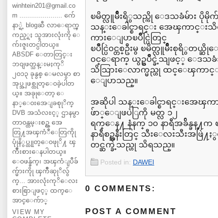
winhtein201@gmail.co
m ...................... က်ေ
ၿမိတ္လူမ်ိဳးရိွသည္ကို ေဒသခံမ်ား ပိ
နာ္ရဲ့ blogဆီ လာေရာက္ၾ
သန္းေခါင္စာရင္း အေၾကာင္းသ
ကည့္ရႈ သူအားလုံးကို ေ
ကားေျပာၿပိဳင္ပြဲတြင္
က်းဇူးတင္ပါတယ္။
ၿပိဳင္ပြဲ၀င္တစ္ဦးမွ ၿမိတ္လူမ်ိဳးစုရိွ
ABSDF ေတာတြင္း
၀င္ေရာက္ ယွဥ္ၿပိဳင္ခဲ့သျဖင့္ ေဒသခံအခ်
ဘ၀ျဖတ္သန္းမႈကုိ
သိသြားေလာက္မည္ဟု ထင္ေၾကာင္း ၿမ
၂၀၁၃ ခုနွစ္ ေမလမွာ စာ
ေျပာသည္။
အုပ္အျဖစ္ထုတ္ေ၀ခဲ့ပါတ
ယ္။ အခုုေတာ့ ေ
အဆိုပါ သန္းေခါင္စာရင္းအေၾက
နာ္ေ၀းအေျခစုုိက္
ဖ်ာ္ေျဖပဲြကို မတ္လ ၁၂
DVB အသံလႊင့္ ဌာနမွာ
တာ၀န္ထမ္းစဥ္က အေ
ရက္ေန႔ နံနက္ ၁၀ နာရီအခ်ိန္ခန္႔က ၿမိတ္
တြ႔အၾကံဳေတြကိုု
နာရီစဥ္အနီးတြင္ သီးေလးသီးအဖြဲ႔ႏွင
ပုုံနိွပ္ထုုတ္ေ၀ဖုုိ႔ ၾ
တင္ဆက္ခဲ့သည္ဟု သိရသည္။
ကိဳးစားေနပါတယ္။
ေ၀ဖန္ခ်က္၊ အၾကံျပဳခ်
Posted in:
DAWEI
က္မ်ားကိုု ၾကိဳဆုုိလ်ွ
က္... အားလုံးကုိေလး
0 COMMENTS:
စားစြာျဖင့္ ထက္ေ
အာင္ေက်ာ္
POST A COMMENT
VIEW MY