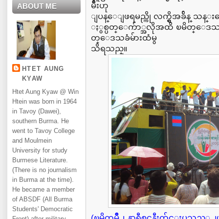
မ်ိဳးဟု
ABOUT ME
ျပန္ေျဖရမည္ကို လက္ရွိအခ်ိန္ သန္
ႏွစ္ပတ္ေက်ာ္အလိုအထိ ၿမိတ္ေဒသ
တ္ေဒသခံမ်ားထံမွ
သိရသည္။
HTET AUNG
KYAW
Htet Aung Kyaw @ Win
Htein was born in 1964
in Tavoy (Dawei),
southern Burma. He
went to Tavoy College
and Moulmein
University for study
Burmese Literature.
(There is no journalism
in Burma at the time).
He became a member
of ABSDF (All Burma
Students' Democratic
(ၿမိတ္ၿမိဳ႕ နာရီစင္အနီးက်င္းပသည့္
Front) after military