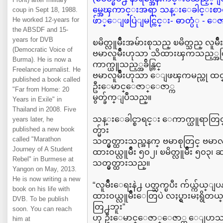
မ္အေၾကာင္းအရာ သန္းေခါင္းစ
coup in Sept 18, 1988.
He worked 12-years for
ဖ်ာ္ေျဖပြဲျမင္ကြင္း- ဓာတ္ပံု - 
the ABSDF and 15-
years for DVB
ၿမိတ္လူမ်ိဳးအမ်ားစုသည္ ၿမိတ္သည္ လူမ်ိ
(Democratic Voice of
ဗမာလူမ်ိဳးဟုသာ သိထားၾကသည့္အ
Burma). He is now a
ကာက္ယူသည့္အခ်ိန္တြင္
Freelance journalist. He
ဗမာလူမ်ိဳးဟုသာ ေျဖၾကမည္ဟု 
published a book called
ဦးေမာင္ေဇာ္ေဇာ္က
"Far from Home: 20
မွတ္ခ်က္ျပဳသည္။
Years in Exile" in
Thailand in 2008. Five
သန္းေခါင္စာရင္း ေကာက္ယူရာတြင္ လူမ
years later, he
published a new book
တ္မ်ား
called "Marathon
သတ္မွတ္ထားသည္အနက္ ဗမာစုတြင္ ဗမာလူ
Journey of A Student
ထား၀ယ္လူမ်ိဳး ၅၀၂၊ ၿမိတ္လူမ်ိဳး ၅
Rebel" in Burmese at
သတ္မွတ္ထားသည္။
Yangon on May, 2013.
He is now writing a new
“လူမ်ိဳးေရးနဲ႕ ပတ္သက္ၿပီး က်ယ္က်ယ္
book on his life with
ထား၀ယ္လူမ်ိဳးေတြပဲ လႈပ္ရွားမႈရွိတယ္၊
DVB. To be publish
တြ႕ဘူး”
soon. You can reach
ဟု ဦးေမာင္ေဇာ္ေဇာ္က ေျပာသ
him at