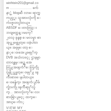
winhtein201@gmail.co
m ...................... က်ေ
နာ္ရဲ့ blogဆီ လာေရာက္ၾ
ကည့္ရႈ သူအားလုံးကို ေ
က်းဇူးတင္ပါတယ္။
ABSDF ေတာတြင္း
ဘ၀ျဖတ္သန္းမႈကုိ
၂၀၁၃ ခုနွစ္ ေမလမွာ စာ
အုပ္အျဖစ္ထုတ္ေ၀ခဲ့ပါတ
ယ္။ အခုုေတာ့ ေ
နာ္ေ၀းအေျခစုုိက္
DVB အသံလႊင့္ ဌာနမွာ
တာ၀န္ထမ္းစဥ္က အေ
တြ႔အၾကံဳေတြကိုု
ပုုံနိွပ္ထုုတ္ေ၀ဖုုိ႔ ၾ
ကိဳးစားေနပါတယ္။
ေ၀ဖန္ခ်က္၊ အၾကံျပဳခ်
က္မ်ားကိုု ၾကိဳဆုုိလ်ွ
က္... အားလုံးကုိေလး
စားစြာျဖင့္ ထက္ေ
အာင္ေက်ာ္
VIEW MY