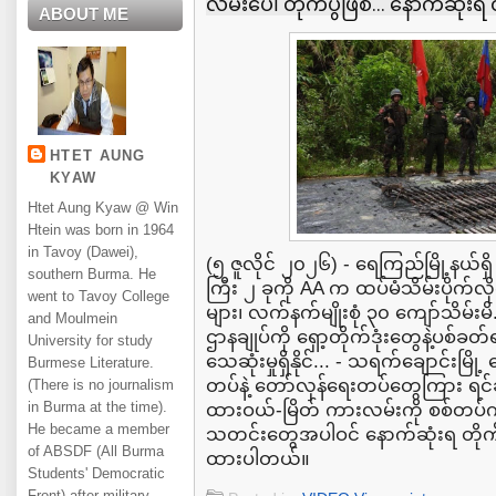
လမ်းပေါ် တိုက်ပွဲဖြစ်... နောက်ဆုံးရ
ABOUT ME
HTET AUNG
KYAW
Htet Aung Kyaw @ Win
Htein was born in 1964
in Tavoy (Dawei),
(၅ ဇူလိုင် ၂၀၂၆) - ရေကြည်မြို့နယ်
southern Burma. He
ကြီး ၂ ခုကို AA က ထပ်မံသိမ်းပိုက်လ
went to Tavoy College
များ၊ လက်နက်မျိုးစုံ ၃၀ ကျော်သိမ်းမိ..
and Moulmein
ဌာနချုပ်ကို ရှော့တိုက်ဒုံးတွေနဲ့ပစ်
University for study
သေဆုံးမှုရှိနိုင်... - သရက်ချောင်းမြ
Burmese Literature.
တပ်နဲ့ တော်လှန်ရေးတပ်တွေကြား ရင်ဆို
(There is no journalism
in Burma at the time).
ထားဝယ်-မြိတ် ကားလမ်းကို စစ်တပ်က
He became a member
သတင်းတွေအပါဝင် နောက်ဆုံးရ တိုက်
of ABSDF (All Burma
ထားပါတယ်။
Students' Democratic
Front) after military