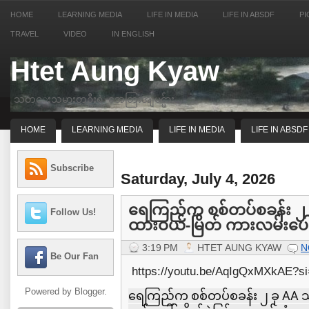
HOME
LEARNING MEDIA
LIFE IN MEDIA
LIFE IN ABSDF
PI
TRAVEL
VIDEO
IN ENGLISH
Htet Aung Kyaw
သတင္းသမားတဦးရဲ့ အေတြးအျမင္မ်ား
HOME
LEARNING MEDIA
LIFE IN MEDIA
LIFE IN ABSDF
Subscribe
Saturday, July 4, 2026
ရေကြည်က စစ်တပ်စခန်း ၂ ခု 
Follow Us!
ထားဝယ်-မြိတ် ကားလမ်းပေါ် တ
3:19 PM
HTET AUNG KYAW
N
Be Our Fan
https://youtu.be/AqIgQxMXkAE?
Powered by
Blogger
.
ရေကြည်က စစ်တပ်စခန်း ၂ ခု AA သိမ