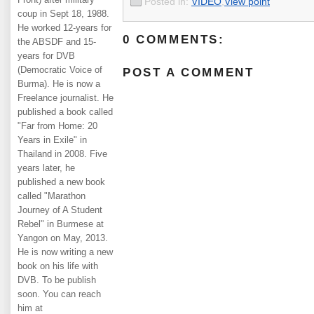
Posted in:
VIDEO
,
View point
coup in Sept 18, 1988.
He worked 12-years for
0 COMMENTS:
the ABSDF and 15-
years for DVB
(Democratic Voice of
POST A COMMENT
Burma). He is now a
Freelance journalist. He
published a book called
"Far from Home: 20
Years in Exile" in
Thailand in 2008. Five
years later, he
published a new book
called "Marathon
Journey of A Student
Rebel" in Burmese at
Yangon on May, 2013.
He is now writing a new
book on his life with
DVB. To be publish
soon. You can reach
him at