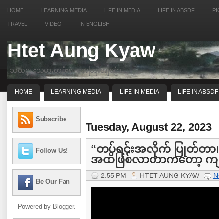
HOME
LEARNING MEDIA
LIFE IN MEDIA
LIFE IN ABSDF
PI
TRAVEL
VIDEO
IN ENGLISH
Htet Aung Kyaw
သတင္းသမားတဦးရဲ့ အေတြးအျမင္မ်ား
HOME
LEARNING MEDIA
LIFE IN MEDIA
LIFE IN ABSDF
Subscribe
Tuesday, August 22, 2023
“တပ်ရင်းအလိုက် ပြုတ်တာ၊ တ
Follow Us!
အထိဖြစ်လာတာကတော့ ကျနေ
2:55 PM
HTET AUNG KYAW
N
Be Our Fan
Powered by
Blogger
.