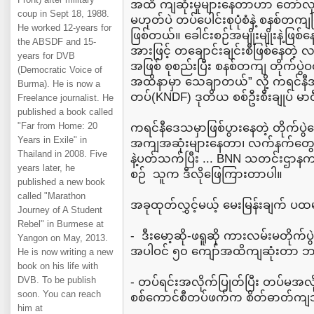
အထိ ကျဆုံးမှုများနေတာဟာ တော်လှ
coup in Sept 18, 1988.
မဟုတ်ပဲ တပ်ပေါင်းစုပုံစံနဲ့ စနစ်တက
He worked 12-years for
ဖြစ်တယ်။ ခေါင်းစဉ်အမျိုးမျိုးနဲ့ဖြ
the ABSDF and 15-
အားဖြင့် တချောင်းချင်းစီဖြစ်နေတဲ့
years for DVB
အဖြစ် စုစည်းပြီး စနစ်တကျ တိုက်ပွဲဝင
(Democratic Voice of
အထိနာမှာ သေချာတယ်” လို့ ကရင်နီ
Burma). He is now a
တပ်(KNDF) ဒုတိယ စစ်ဦးစီးချုပ် မ
Freelance journalist. He
published a book called
"Far from Home: 20
ကရင်နီဒေသမှာဖြစ်ပွားနေတဲ့ တိုက်ပ
Years in Exile" in
အကျအဆုံးများနေတာ၊ လက်နက်တွေသိ
Thailand in 2008. Five
နဲ့ပတ်သက်ပြီး ... BNN သတင်းဌာန
years later, he
စဉ် သူက ဒီလိုဖြေကြားတာပါ။
published a new book
called "Marathon
အခုထုတ်လွှင့်မယ့် မေးမြန်းချက် ပထမပိ
Journey of A Student
Rebel" in Burmese at
- ဒီးမော့ဆို-ဖရူဆို ကားလမ်းမတိုက်ပ
Yangon on May, 2013.
အပါဝင် ၅၀ ကျော်အထိကျဆုံးတာ ဘာက
He is now writing a new
book on his life with
DVB. To be publish
- တပ်ရင်းအလိုက်ပြုတ်ပြီး တပ်မအလိ
soon. You can reach
စစ်ကောင်စီတပ်ဖက်က စိတ်ဓာတ်ကျသွ
him at