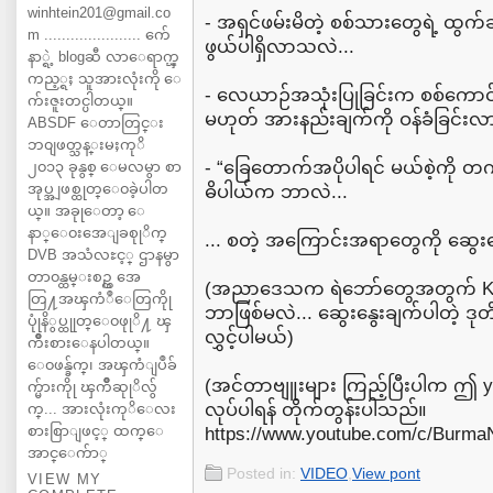
winhtein201@gmail.co
- အရှင်ဖမ်းမိတဲ့ စစ်သားတွေရဲ့ ထွ
m ...................... က်ေ
ဖွယ်ပါရှိလာသလဲ...
နာ္ရဲ့ blogဆီ လာေရာက္ၾ
ကည့္ရႈ သူအားလုံးကို ေ
- လေယာဉ်အသုံးပြုခြင်းက စစ်ကောင်
က်းဇူးတင္ပါတယ္။
မဟုတ် အားနည်းချက်ကို ဝန်ခံခြင်းလာ
ABSDF ေတာတြင္း
ဘ၀ျဖတ္သန္းမႈကုိ
- “ခြေတောက်အပိုပါရင် မယ်စဲ့ကို တက်လာ
၂၀၁၃ ခုနွစ္ ေမလမွာ စာ
အုပ္အျဖစ္ထုတ္ေ၀ခဲ့ပါတ
ဓိပါယ်က ဘာလဲ...
ယ္။ အခုုေတာ့ ေ
နာ္ေ၀းအေျခစုုိက္
... စတဲ့ အကြောင်းအရာတွေကို ဆွေ
DVB အသံလႊင့္ ဌာနမွာ
တာ၀န္ထမ္းစဥ္က အေ
(အညာဒေသက ရဲဘော်တွေအတွက် KNDF
တြ႔အၾကံဳေတြကိုု
ဘာဖြစ်မလဲ... ဆွေးနွေးချက်ပါတဲ့ ဒုတ
ပုုံနိွပ္ထုုတ္ေ၀ဖုုိ႔ ၾ
လွှင့်ပါမယ်)
ကိဳးစားေနပါတယ္။
ေ၀ဖန္ခ်က္၊ အၾကံျပဳခ်
(အင်တာဗျူးများ ကြည့်ပြီးပါက ဤ y
က္မ်ားကိုု ၾကိဳဆုုိလ်ွ
လုပ်ပါရန် တိုက်တွန်းပါသည်။
က္... အားလုံးကုိေလး
စားစြာျဖင့္ ထက္ေ
https://www.youtube.com/c/Burm
အာင္ေက်ာ္
Posted in:
VIDEO
,
View pont
VIEW MY