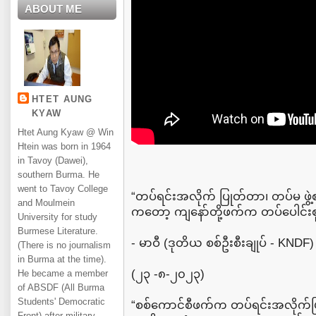
ABOUT ME
HTET AUNG
KYAW
Htet Aung Kyaw @ Win
Htein was born in 1964
in Tavoy (Dawei),
southern Burma. He
went to Tavoy College
“တပ်ရင်းအလိုက် ပြုတ်တာ၊ တပ်မ ဖွဲ
and Moulmein
ကတော့ ကျနော်တို့ဖက်က တပ်ပေါင်းစုပုံစ
University for study
Burmese Literature.
- မာဝီ (ဒုတိယ စစ်ဦးစီးချုပ် - KNDF)
(There is no journalism
in Burma at the time).
(၂၃ -၈-၂၀၂၃)
He became a member
of ABSDF (All Burma
Students' Democratic
“စစ်ကောင်စီဖက်က တပ်ရင်းအလိုက်ပြု
Front) after military