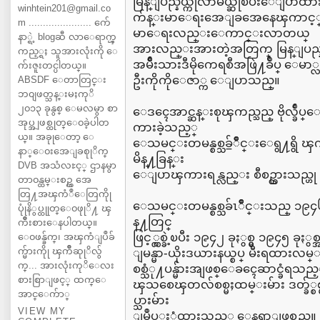
မြန္ျပည္နယ္ကိုလာမယ္ဆိုၿပီးေျပာ
winhtein201@gmail.co
က်န္းမာေရးအေျခအေနေၾကာင့္ မလ
m ...................... က်ေ
မာေရးလည္းေကာင္းလာတယ္
နာ္ရဲ့ blogဆီ လာေရာက္ၾ
အားလည္းအားတဲ့အတြက္ မြန္ျပည္နယ
ကည့္ရႈ သူအားလုံးကို ေ
အမ်ဳိးသားဒီမိုကေရစီအဖြဲ႔ခ်ဳပ္ ေမာ္
က်းဇူးတင္ပါတယ္။
ဦးကိုကိုေဇာ္က ေျပာသည္။
ABSDF ေတာတြင္း
ဘ၀ျဖတ္သန္းမႈကုိ
၂၀၁၃ ခုနွစ္ ေမလမွာ စာ
ေဒၚေအာင္ဆန္းစုၾကည္သည္ ဗိုလ္ခ်ဳပ
အုပ္အျဖစ္ထုတ္ေ၀ခဲ့ပါတ
ကားခဲ့သည့္
ယ္။ အခုုေတာ့ ေ
ေသမင္းတမန္စစ္သခ်ႍဳိင္းေရွ႔ရွ
နာ္ေ၀းအေျခစုုိက္
မိန္႔ခြန္း
DVB အသံလႊင့္ ဌာနမွာ
ေျပာၾကားရန္လည္း စီစဥ္ထားသည္ဟ
တာ၀န္ထမ္းစဥ္က အေ
တြ႔အၾကံဳေတြကိုု
ေသမင္းတမန္စစ္သခ်ၤဳိင္းသည္ ၁၉၄၆
ပုုံနိွပ္ထုုတ္ေ၀ဖုုိ႔ ၾ
န႔တြင္
ကိဳးစားေနပါတယ္။
ဖြင့္လွစ္ခဲ့ၿပီး ၁၉၄၂ ခုႏွစ္မွ ၁၉၄၅ ခ
ေ၀ဖန္ခ်က္၊ အၾကံျပဳခ်
က္မ်ားကိုု ၾကိဳဆုုိလ်ွ
ျမန္မာ-ယိုးဒယားနယ္စပ္ မီးရထားလမ္းေ
က္... အားလုံးကုိေလး
စစ္သံု႔ပန္မ်ားအျဖစ္ေခၚေဆာင္ခံရသည့
စားစြာျဖင့္ ထက္ေ
ၾသစေၾတလ်စစ္မႈထမ္းမ်ား ဒတ္ခ်္စစ
အာင္ေက်ာ္
ပ္သားမ်ား
VIEW MY
ျမဳပ္ႏွံထားသည့္ ေနရာျဖစ္သည္။