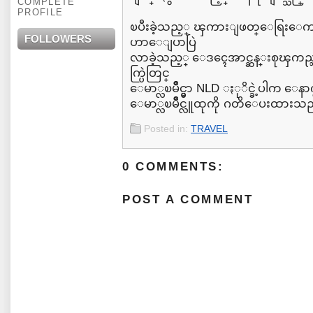
COMPLETE
PROFILE
ၿပီးခဲ့သည့္ ၾကားျဖတ္ေရြးေကာက္
FOLLOWERS
ဟာေျပာပြဲ
လာခဲ့သည့္ ေဒၚေအာင္ဆန္းစုၾ
က္ပြဲတြင္
ေမာ္လၿမိဳင္မွာ NLD ႏုိင္ခဲ့ပါက ေနာက္ထပ္
ေမာ္လၿမိဳင္လူထုကို ဂတိေပးထားသည
Posted in:
TRAVEL
0 COMMENTS:
POST A COMMENT