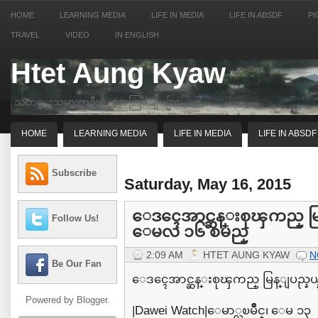
HOME
LEARNING MEDIA
LIFE IN MEDIA
LIFE IN ABSDF
PI
TRAVEL
VIDEO
IN ENGLISH
Htet Aung Kyaw
သတင္းသမားတဦးရဲ့ အေတြးအျမင္မ်ား
HOME
LEARNING MEDIA
LIFE IN MEDIA
LIFE IN ABSDF
Subscribe
Saturday, May 16, 2015
ေဒၚေအာင္ဆန္းစုၾကည္ မြန္
Follow Us!
ေမလ ၁၆ စမည္
2:09 AM
HTET AUNG KYAW
N
Be Our Fan
ေဒၚေအာင္ဆန္းစုၾကည္ မြန္ျပည္နယ
Powered by
Blogger
.
|Dawei Watch|ေမာ္လၿမိဳင္၊ ေမ ၁၃