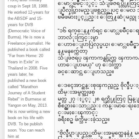
ေမာ္လၿမိဳင္ႏွင့္ သံျဖဴဇရပ္တို႔
coup in Sept 18, 1988.
ျပဳလုပ္သြားမည္ျဖစ္သည့္အျပင္ ေမလ
He worked 12-years for
ၿမိဳဖမ်ားႏွင့္လည္း ေတြ႔ဆံုမည္ဟ
the ABSDF and 15-
years for DVB
“၁၆ ရက္ေန႔က်ရင္ ေမာ္လၿမိဳင္ေရာ
(Democratic Voice of
ဘာလံုးကြင္းမွာ
Burma). He is now a
Freelance journalist. He
ေဟာေျပာပြဲလုပ္မယ္၊ ေမာ္လၿမိဳင္မ
published a book called
န႔မနက္က်ေတာ့
"Far from Home: 20
သံျဖဴဇရပ္ ၾကာကန္ရပ္ကြက္က ၾကာ
Years in Exile" in
ဟာေျပာမယ္” ဟု ေဒါက္တာ
Thailand in 2008. Five
ခင္ေဆာင္က ေျပာသည္။
years later, he
published a new book
ေဒၚေအာင္ဆန္းစုၾကည္သည္ ဗိုလ္ခ်
called "Marathon
ထိမ္းအမွတ္အျဖစ္
Journey of A Student
မတ္လ ၂၇ ႏွင့္ ၂၈ ရက္တို႔တြင္ မြန္
Rebel" in Burmese at
စီစဥ္ထားေသာ္လည္း က်န္းမာေရး
Yangon on May, 2013.
He is now writing a new
င္းမႈေၾကာင့္
book on his life with
ခရီးစဥ္ ဖ်က္သိမ္းခဲ့သည္။
DVB. To be publish
soon. You can reach
“ဗိုလ္ခ်ဳပ္ရာျပည့္အထိမ္းအမွတ္အေနနဲ႔ 
him at