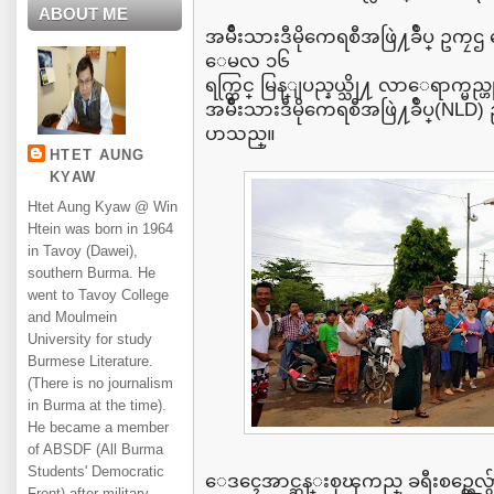
ABOUT ME
အမ်ဳိးသားဒီမိုကေရစီအဖြဲ႔ခ်ဳပ္ ဥက
ေမလ ၁၆
ရက္တြင္ မြန္ျပည္နယ္သို႔ လာေရာက္မည္ဟ
အမ်ဳိးသားဒီမိုကေရစီအဖြဲ႔ခ်ဳပ္(NL
ပာသည္။
HTET AUNG
KYAW
Htet Aung Kyaw @ Win
Htein was born in 1964
in Tavoy (Dawei),
southern Burma. He
went to Tavoy College
and Moulmein
University for study
Burmese Literature.
(There is no journalism
in Burma at the time).
He became a member
of ABSDF (All Burma
Students' Democratic
ေဒၚေအာင္ဆန္းစုၾကည္ ခရီးစဥ္တေလွ်ာက
Front) after military