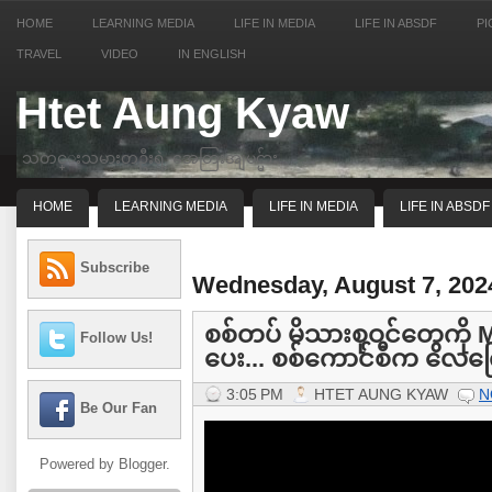
HOME
LEARNING MEDIA
LIFE IN MEDIA
LIFE IN ABSDF
PI
TRAVEL
VIDEO
IN ENGLISH
Htet Aung Kyaw
သတင္းသမားတဦးရဲ့ အေတြးအျမင္မ်ား
HOME
LEARNING MEDIA
LIFE IN MEDIA
LIFE IN ABSDF
Subscribe
Wednesday, August 7, 202
စစ်တပ် မိသားစုဝင်တွေကို
Follow Us!
ပေး... စစ်ကောင်စီက လေကြ
3:05 PM
HTET AUNG KYAW
N
Be Our Fan
Powered by
Blogger
.