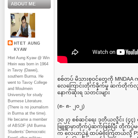
ABOUT ME
HTET AUNG
KYAW
Htet Aung Kyaw @ Win
Htein was born in 1964
in Tavoy (Dawei),
southern Burma. He
စစ်တပ် မိသားစုဝင်တွေကို MNDAA က
went to Tavoy College
လေကြောင်းတိုက်ခိုက်မှု ဆက်တိုက်လု
and Moulmein
နောက်ဆုံးရ သတင်းများ
University for study
Burmese Literature.
(၈- ၈- ၂၀၂)
(There is no journalism
in Burma at the time).
၁၀၂၇ စစ်ဆင်ရေး ဒုတိယလှိုင်း (၄၄) ရက
He became a member
of ABSDF (All Burma
ဖြူရွာမှာတိုက်ပွဲဆက်ဖြစ်ပြီး တိုက်ပွဲမရ
Students' Democratic
က လေယာဉ်နဲ့ ထပ်မံဗုံးကြဲတယ်လို့
Front) after military