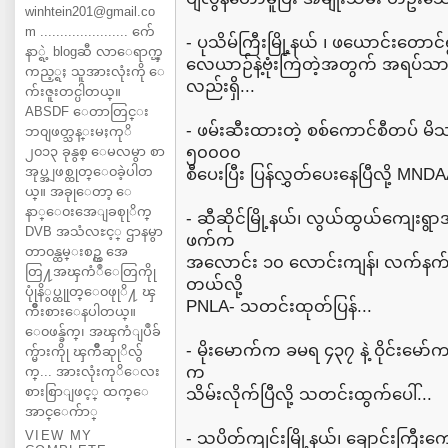
winhtein201@gmail.co
m ...................... က်ေ
- ပုသိမ်ကြီးမြို့နယ် ၊ ဖယောင်းတောင
နာ္ရဲ့ blogဆီ လာေရာက္ၾ
လေယာဉ်နဲ့ဗုံးကြဲတဲ့အတွက် အရပ်သာ
ကည့္ရႈ သူအားလုံးကို ေ
လည်းရှိ...
က်းဇူးတင္ပါတယ္။
ABSDF ေတာတြင္း
- ဖမ်းဆီးထားတဲ့ စစ်ကောင်စီတပ် မိသ
ဘ၀ျဖတ္သန္းမႈကုိ
၅၀၀၀၀
၂၀၁၃ ခုနွစ္ ေမလမွာ စာ
အုပ္အျဖစ္ထုတ္ေ၀ခဲ့ပါတ
စီပေးပြီး ပြန်လွှတ်ပေးနေပြီလို့ MND
ယ္။ အခုုေတာ့ ေ
နာ္ေ၀းအေျခစုုိက္
- ဆီဆိုင်မြို့နယ်၊ လွယ်ထွယ်ကျေးရွာအန
DVB အသံလႊင့္ ဌာနမွာ
ဖက်က
တာ၀န္ထမ္းစဥ္က အေ
အလောင်း ၁၀ လောင်းကျန်၊ လက်နက် ၁၀
တြ႔အၾကံဳေတြကိုု
တယ်လို့
ပုုံနိွပ္ထုုတ္ေ၀ဖုုိ႔ ၾ
PNLA- သတင်းထုတ်ပြန်...
ကိဳးစားေနပါတယ္။
ေ၀ဖန္ခ်က္၊ အၾကံျပဳခ်
- မိုးမောက်က ခမရ ၄၃၇ နဲ့ ဝိုင်းမေ
က္မ်ားကိုု ၾကိဳဆုုိလ်ွ
က
က္... အားလုံးကုိေလး
စားစြာျဖင့္ ထက္ေ
သိမ်းလိုက်ပြီလို့ သတင်းထွက်ပေါ်...
အာင္ေက်ာ္
VIEW MY
- သပိတ်ကျင်းမြို့နယ်၊ ချောင်းကြီး