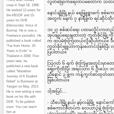
လွတ်မြောက်ရေးတပ်မတော်က သတင်
coup in Sept 18, 1988.
He worked 12-years for
နောင်ချိုမြို့နယ် ရေဖြူရွာဖက် စစ်က
the ABSDF and 15-
အတွက် မနက် ၇ နာရီခွဲက ရင်ဆိုင်တိုက
years for DVB
(Democratic Voice of
၁၀၂၇ စစ်ဆင်ရေး ပထမလှိုင်းကတည်
Burma). He is now a
အုပ်ချုပ်ရေးချတားတဲ့ ကွတ်ခိုင်မြို
Freelance journalist. He
က ထပ်မံဗုံးကြဲတယ်လို့ဆိုပါတယ်။ ဒ
published a book called
"Far from Home: 20
ကွတ်ခိုင်ဗျူဟာကုန်းဟောင်းဖြစ်ပြီး
Years in Exile" in
ပြပါတယ်။
Thailand in 2008. Five
years later, he
သြဂုတ် ၆ ရက် ဗုံးကြဲမှုအတွင်းမှာတော
published a new book
ဈေးကိုထိပြီး အရပ်သား ၆ ဦးသေ၊ 
called "Marathon
ညီနောင် ၃ ဖွဲ့က ကန့်ကွက်စာထုတ်ထာ
Journey of A Student
ဖြစ်ပါတယ်။
Rebel" in Burmese at
Yangon on May, 2013.
ဒါ့အပြင်...
He is now writing a new
book on his life with
DVB. To be publish
- သီပေါမြို့နယ်၊ နမ့်လန်မြို့ နောင်က
soon. You can reach
စစ်ကောင်စီတပ်က လေယာဉ်နဲ့ ဗုံးကြဲ
him at
ပျံလွန်တော်မူပြီး အမျိုးသမီး တဦးသေဆ