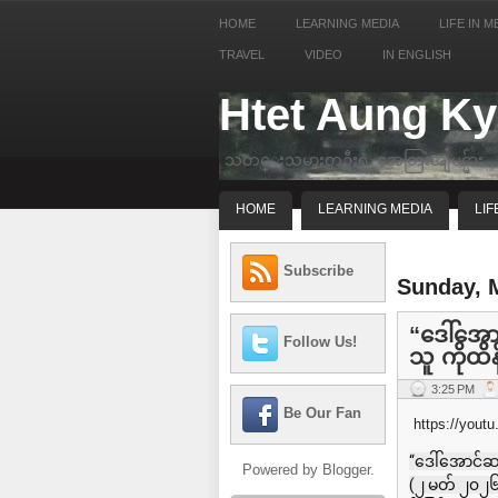
HOME
LEARNING MEDIA
LIFE IN M
TRAVEL
VIDEO
IN ENGLISH
Htet Aung K
သတင္းသမားတဦးရဲ့ အေတြးအျမင္မ်ား
HOME
LEARNING MEDIA
LIF
Subscribe
Sunday, 
“ဒေါ်အော
Follow Us!
သူ ကိုထိ
3:25 PM
Be Our Fan
https://you
“ဒေါ်အောင်ဆန
Powered by
Blogger
.
(၂ မတ် ၂၀၂၆)