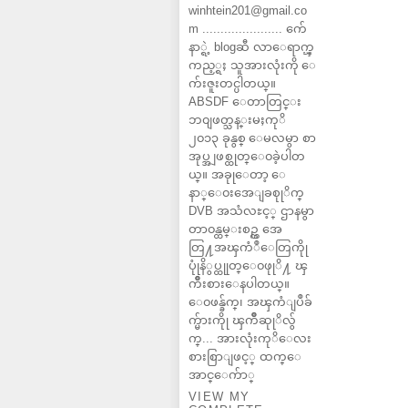
winhtein201@gmail.co
m ...................... က်ေ
နာ္ရဲ့ blogဆီ လာေရာက္ၾ
ကည့္ရႈ သူအားလုံးကို ေ
က်းဇူးတင္ပါတယ္။
ABSDF ေတာတြင္း
ဘ၀ျဖတ္သန္းမႈကုိ
၂၀၁၃ ခုနွစ္ ေမလမွာ စာ
အုပ္အျဖစ္ထုတ္ေ၀ခဲ့ပါတ
ယ္။ အခုုေတာ့ ေ
နာ္ေ၀းအေျခစုုိက္
DVB အသံလႊင့္ ဌာနမွာ
တာ၀န္ထမ္းစဥ္က အေ
တြ႔အၾကံဳေတြကိုု
ပုုံနိွပ္ထုုတ္ေ၀ဖုုိ႔ ၾ
ကိဳးစားေနပါတယ္။
ေ၀ဖန္ခ်က္၊ အၾကံျပဳခ်
က္မ်ားကိုု ၾကိဳဆုုိလ်ွ
က္... အားလုံးကုိေလး
စားစြာျဖင့္ ထက္ေ
အာင္ေက်ာ္
VIEW MY