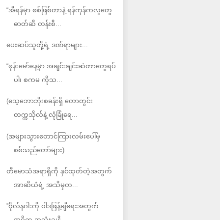
“အီရန်မှာ စစ်ဖြစ်တာနဲ့ ရန်ကုန်ကလူတွေ
ဓာတ်ဆီ တန်းစီ...
ပေးဆပ်သူတို့ရဲ့ ဒဏ်ရာများ...
“ဖုန်းမော်နေ့မှာ အချင်းချင်းဆဲတာတွေရပ်
ပါ၊ စကမ ကိုသ...
(သေ့ဘောဘိုးစခန်းရှိ တောတွင်း
တက္ကသိုလ်နဲ့ လုံခြုံရေ...
(အများသွားတောင်ကြားလမ်းပေါ်မှ
စစ်သည်တော်များ)
တီမောသံအရာရှိကို နှင်ထုတ်တဲ့အတွက်
အာဆီယံရဲ့ အသိမှတ...
''ဗိုလ်နဂါးကို ဝါဒဖြန့်ချီရေးအတွက်
အဓိက အသုံးချနို...