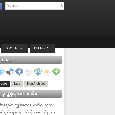
DAWEI NEWS
IN ENGLISH
SHARE
ideos
Tags
Blog Archives
နာက္ဆုံးရ သတင္းမ်ား...
မ်းချောင်း ကျွန်းတောမြောက်ရပ်ကွက်
ုပ်ချုပ်ရေးမှူးရုံးသစ်ကို အဝေးထိန်းဗုံးနဲ့