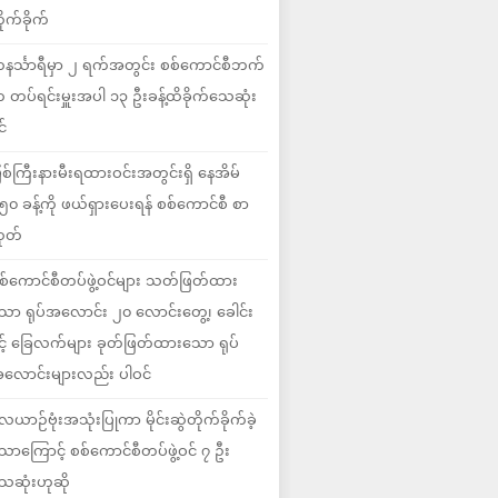
ိုက်ခိုက်
နင်္သာရီမှာ ၂ ရက်အတွင်း စစ်ကောင်စီဘက်
 တပ်ရင်းမှူးအပါ ၁၃ ဦးခန့်ထိခိုက်သေဆုံး
င်
ြစ်ကြီးနားမီးရထားဝင်းအတွင်းရှိ နေအိမ်
၅၀ ခန့်ကို ဖယ်ရှားပေးရန် စစ်ကောင်စီ စာ
ုတ်
စ်ကောင်စီတပ်ဖွဲ့ဝင်များ သတ်ဖြတ်ထား
ော ရုပ်အလောင်း ၂၀ လောင်းတွေ့၊ ခေါင်း
ှင့် ခြေလက်များ ခုတ်ဖြတ်ထားသော ရုပ်
လောင်းများလည်း ပါဝင်
ေယာဉ်ဗုံးအသုံးပြုကာ မိုင်းဆွဲတိုက်ခိုက်ခဲ့
ောကြောင့် စစ်ကောင်စီတပ်ဖွဲ့ဝင် ၇ ဦး
ေဆုံးဟုဆို