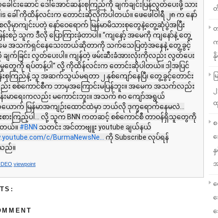
ူထုခေါင်းဆောင် ဒေါ်အောင်ဆန်းစုကြည်ကို ချက်ချင်းပြန်လွတ်ပေးဖို့ သား
တ
ris ခေါ် ကိုထိန်လင်းက တောင်းဆိုလိုက်ပါတယ်။ ဖေဖေါ်ဝါရီ ၂၈ က နော်
်စလိုမှာကျင်းပတဲ့ နော်ဝေရောက် မြန်မာမိသားစုတွေနဲ့တွေ့ဆုံပွဲအပြီး
တ
်းစဉ် သူက ဒီလို ပြောကြားခဲ့တာပါ။ “ကျနော့် အမေကို ကျနော်နဲ့ တွေ့
က
 အမေ အသက်ရှင်နေသေးတယ်ဆိုတာကို သက်သေပြတဲ့အနေနဲ့ တွေ့ခွင့်
ု ချက်ခြင်း လွတ်ပေးပါ။ ကျန်တဲ့ ဖမ်းဆီးခံအားလုံးကိုလည်း လွတ်ပေး
နို
ှုတွေကို ရပ်တန့်ပါ” လို့ ကိုထိန်လင်းက တောင်းဆိုပါတယ်။ ဒါ့အပြင်
းစုကြည်နဲ့ သူ အဆက်သွယ်မရတာ ၂ နှစ်ကျော်နေပြီ၊ တွေ့ခွင့်တောင်း
မ
်း စစ်ကောင်စီက ဘာမှအကြောင်းမပြန်ဘူး။ အမေက အသက်လည်း
၂
 ကျန်းမာရေးကလည်း မကောင်းဘူး။ အသက် ၈၀ ကျော်အရွယ်
ထ
ယောက် မြန်မာအကျဉ်းထောင်ထဲမှာ ဘယ်လို ဒုက္ခရောက်နေမလဲ...
စဉ်းစားကြည့်ပါ... လို့ သူက BNN ကတဆင့် စစ်ကောင်စီ တာဝန်ရှိသူတွေကို
စ
ပါတယ်။
#BNN
သတင်း အင်တာဗျူး youtube ချယ်နယ်
သ
w.youtube.com/c/BurmaNewsNe...
ကို Subscribe လုပ်ရန်
ါသည်။
န
အ
IDEO
,
viewpoint
လ
TS:
သ
OMMENT
သ