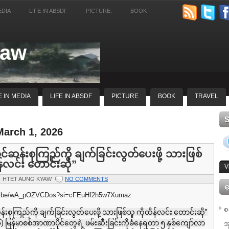
EDIA
LIFE IN ABSDF
PICTURE.
BOOK
yaw
E IN MEDIA
LIFE IN ABSDF
PICTURE
BOOK
TRAVEL
March 1, 2026
င်ဆန်းစုကြည်ကို ချက်ခြင်းလွတ်ပေးဖို့ သားဖြစ်
န်လင်း တောင်းဆို”
V
HTET AUNG KYAW
NO COMMENTS
ေ
tu.be/wA_pOZVCDos?si=cFEuHf2h5w7Xumaz
စ
်းစုကြည်ကို ချက်ခြင်းလွတ်ပေးဖို့ သားဖြစ်သူ ကိုထိန်လင်း တောင်းဆို”
 မြန်မာစစ်အာဏာပိုင်တွေရဲ့ ဖမ်းဆီးခြင်းကိုခံနေရတာ ၅ နှစ်ကျော်လာ
အ