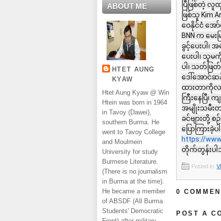
ပြီဖြစ်တဲ့ လ
ABOUT ME
ဖြစ်သူ Kim A
ဝေနိုင်ငံ အော
BNN က မေးမြန
ခွင့်ပေးပါ၊
ပေးပါ၊ သူမကိ
ပါ၊ သတ်ဖြတ်မ
HTET AUNG
ဒေါ်အောင်ဆန်
KYAW
ထားတာကိုလည
Htet Aung Kyaw @ Win
ကြီးနေပြီ၊
Htein was born in 1964
အမျိုးသမီးတ
in Tavoy (Dawei),
ခင်ဗျားတို့ 
southern Burma. He
ပြောကြားခဲ့
went to Tavoy College
https://ww
and Moulmein
တိုက်တွန်းပ
University for study
Burmese Literature.
Posted in:
V
(There is no journalism
in Burma at the time).
He became a member
0 COMMEN
of ABSDF (All Burma
Students' Democratic
POST A C
Front) after military