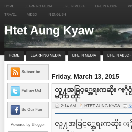
HOME
LEARNING MEDIA
LIFE IN MEDIA
LIFE IN ABSDF
PI
TRAVEL
VIDEO
IN ENGLISH
Htet Aung Kyaw
သတင္းသမားတဦးရဲ့ အေတြးအျမင္မ်ား
HOME
LEARNING MEDIA
LIFE IN MEDIA
LIFE IN ABSDF
Subscribe
Friday, March 13, 2015
လူ႔အခြင့္အေရးကဆိုး ႏိုင္င
Follow Us!
မႈက တိုး
2:14 AM
HTET AUNG KYAW
N
Be Our Fan
လူ႔အခြင့္အေရးကဆိုး ႏိုင
Powered by
Blogger
.