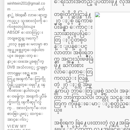
ေရးသားအတည္ျပဳထားဖို႔ လိုအပ
winhtein201@gmail.co
m ...................... က်ေ
တစ္ခါတိုက္ဆိုင္စြာနဲ႔
နာ္ရဲ့ blogဆီ လာေရာက္ၾ
၂၇ ႏွစ္ ၾကာၿ
ကည့္ရႈ သူအားလုံးကို ေ
ပီးခ်ိန္မွာ ေက်ာင္း
က်းဇူးတင္ပါတယ္။
ABSDF ေတာတြင္း
သားဆႏၵျပပြဲေ
ဘ၀ျဖတ္သန္းမႈကုိ
တြ ႏိုင္ငံတစ္ဝ
၂၀၁၃ ခုနွစ္ ေမလမွာ စာ
န္း ျပန္ေပၚ
အုပ္အျဖစ္ထုတ္ေ၀ခဲ့ပါတ
လာတာ၊ အစိုးရဘ
ယ္။ အခုုေတာ့ ေ
က္က အင္အားသုံးၿဖဳိခြဲ
နာ္ေ၀းအေျခစုုိက္
ဖို႔ ႀကိဳးစား
DVB အသံလႊင့္ ဌာနမွာ
လာေနတာေတြ
တာ၀န္ထမ္းစဥ္က အေ
ကလည္း လြန္ခဲ့
တြ႔အၾကံဳေတြကိုု
တဲ့ ၂၇ ႏွစ္က အမွ
ပုုံနိွပ္ထုုတ္ေ၀ဖုုိ႔ ၾ
န္တကယ္ ဘာေတြျဖစ္ခဲ့သလဲ၊ အခု
ကိဳးစားေနပါတယ္။
ေ၀ဖန္ခ်က္၊ အၾကံျပဳခ်
တာ ဘာကြာသလဲ၊ ဘယ္လို သင္ခန္
က္မ်ားကိုု ၾကိဳဆုုိလ်ွ
တြက္ ကိုဖုန္းေမာ္ ႏွစ္ပတ္လည္ေန႔
က္... အားလုံးကုိေလး
ယ္။
စားစြာျဖင့္ ထက္ေ
အာင္ေက်ာ္
အစိုးရက ဖြဲ႔ေပးထားတဲ့ လူ႔အခြင
VIEW MY
နၿပီ၊ ႏိုင္ငံတကာ လူ႔အခြင့္