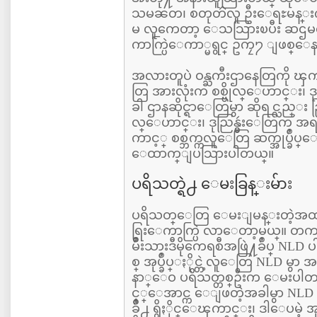
သမၼတ၊ စတုတၳလူ ဦးေရႊမန္
မ လူကေတာ့ ေသသြားၿပီး ဆဌ
ကာက္ပြဲေကာ္မရွင္ ဥကၠ႒ ျဖစ္ေ
အလားတူပဲ ဝန္ႀကီးဌာနေတြကို ၾကည
တြ အားလုံးက စစ္ဗိုလ္ေဟာင္း၊ ဒ
ခါ ဌာနဆိုင္ရာေတြမွာ ဆိုရင္လည္း ညြ
လ္ေဟာင္း၊ ဒုညြန္မွဴးေတြက အ
ကာင့္ စစ္ဘက္ကလူေတြ ဆက္အုပ္ခ်ဳ
ေထာက္ျပသြားပါတယ္။
ပရိသတ္ရဲ႕ ေမးခြန္းမ်ား
ပရိသတ္ေတြ ေမးျမန္းတဲ့အထ
ရြးေကာက္ပြဲ လာေတာ့မယ္။ တကယ္
မ်ဳိးသားဒီမိုကေရစီအဖြဲ႔ခ်ဳပ္ NLD ပ
စ္ အုပ္ခ်ဳပ္ႏိုင္တဲ့လူေတြ NLD မွာ 
နာ္ေဝ ပရိသတ္တစ္ဦးက ေမးပါတယ္
င့္ေအာင္က ေျဖတဲ့အခါမွာ NLD မွာ 
ခ်ဳိ႕ ရွိႏိုင္ေၾကာင္း၊ ဒါေပမဲ့ အုပ