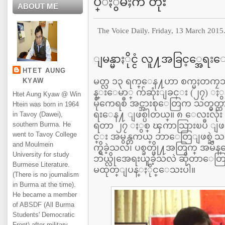
ပ္ႏွံမႈက တိုး
ABOUT ME
The Voice Daily. Friday, 13 March 2015
ျမန္မာႏိုင္ငံ လူ႔အခြင့္အေရ
HTET AUNG
မတ္လ ၁၃ ရက္ေန႔ဟာ စက္မႈတကၠသိ
KYAW
န္းေမာ္ က်ဆုံးျခင္း (၂၇) ႏွ
Htet Aung Kyaw @ Win
မိုကေရစီ အင္အားစုေတြက သတ္မွတ္ထားတ
Htein was born in 1964
ရးေန႔ ျဖစ္ပါတယ္။ ၈ ေလးလုံး အ
in Tavoy (Dawei),
southern Burma. He
ရတာ ၂၇ ႏွစ္ ၾကာသြားၿပီ ျ
went to Tavoy College
င္း အမွန္တကယ္ ဘာေတြျဖစ္ခဲ
and Moulmein
က္ရွိခဲ့သလဲ၊ ပစ္ခတ္ဖို႔အတြက္ အမိန္
University for study
ဘယ္လိုအေရးယူခဲ့သလဲ ဆိုတာေတြကိုေ
Burmese Literature.
မထုတ္ျပန္ႏိုင္ေသးပါ။
(There is no journalism
in Burma at the time).
He became a member
of ABSDF (All Burma
Students' Democratic
Front) after military