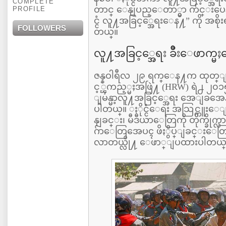
COMPLETE
တာင္ ေနျပည္ေတာ္မွာ က်င္းပေန
PROFILE
င္ငံ လူ႔အခြင့္အေရးေန႔” ကို အစို
FOLLOWERS
တယ္။
လူ႔အခြင့္အေရး ခ်ဳိးေဖာ
ဇန္နဝါရီလ ၂၉ ရက္ေန႔က ထုတ္ျပန
င့္ၾကည့္မႈအဖြဲ႔ (HRW) ရဲ႕ ၂၀၁၅ 
ျမန္မာ့လူ႔အခြင့္အေရး အေျခအ
ပါတယ္။ ႏိုင္ငံေရး အသြင္ကူးေျပာ
နျခင္း၊ မီဒီယာေတြကို တိုက္ခိုက္
ဂ်ာေတြအေပၚ ဖိႏွိပ္ျခင္းေတြ
လာတယ္လို႔ ေဖာ္ျပထားပါတယ္