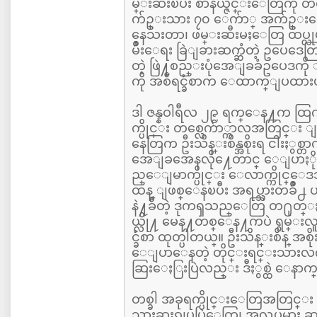
မ္းဆီးၿပီး စာနယ္ဇင္းေတြကို တ
က်ဥ္းသား ၇၀ ေက်ာ္ အက်ဥ္
နေသးတာ၊ ဖမ္းဆီးမႈေတြ ထပ္လ
မ်ဳိးေရး ခြဲျခားဆက္ဆံတဲ့ ဥပေဒေတြ
တဲ့ ဖြဲ႔စည္းပုံအေျခခံဥပေဒကို
ကို အစီရင္ခံစာက ေထာက္ျပထား
ဒါ ဇန္နဝါရီလ ၂၉ ရက္ေန႔က ထြက္ရွ
က္ပိုင္း တစ္လေက်ာ္ကာလအတြင္
နေတြက ဦးသိန္းစိန္အစိုးရ ငါးႏွစ
အေျခအေနလို႔ေတာင္ ေျပာႏိုင္
ည္ေျမာက္ပိုင္း ေလာက္ကိုင္ေဒ
ထန္ ျဖစ္ေနၿပီး အရပ္သားတခ်ဳိ႕
နဲ႔ခ်ီတဲ့ ဒုကၡသည္ေတြ တ႐ုတ္
ယ္လို႔ မေန႔တစ္ေန႔ကပဲ ရွမ္းလ
င္ခံစာ ထုတ္ပါတယ္။ ဦးသိန္းစိန္ အစိ
ေျပာေနတဲ့ တိုင္းရင္းသားလက္န
ဆြးေႏြးပြဲလည္း ဒီႏွစ္ထဲ ေနာက္
တစ္ခါ အခုရက္ပိုင္းေတြအတြင္
သားဆႏၵျပပြဲေတြ၊ အလုပ္သမား ဆႏ