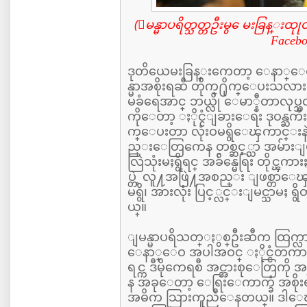
(ျမန္မာပရိတ္သတ္တဦးမွ ေမးခြန္းထု
Facebo
ဒုတိယေမးခြန္းကေတာ့ ေနာ္ေ
န္မာအစိုးရဆီ တိုက္႐ိုက္ေပးသလ
မခံရေအာင္ ဘယ္လို ေမာ္နီတာလုပ္သ
ကိုေတာ့ ႏိုင္ငံျခားေရး ဒုဝန္ႀကီး
က္ေပးတာ လုံးဝမရွိေၾကာင္းနဲ
ည္းေတြကေန တစ္ဆင့္သာ အမ်ားျပ
လြဲသုံးမႈရွိရင္ အခ်ိန္မေရြး တိုင္
ပ္တဲ့ လူ႔အဖြဲ႔အစည္း ျဖစ္တာေၾ
မရွိ၊ အားလုံး ပြင့္လင္းျမင္သာမႈ
ယ္။
ျမန္မာပရိသတ္ႏွစ္ဦးဆီက ထြက္လ
ေနာ္ေဝ အပါအဝင္ ႏိုင္ငံတ
ရင္က ဒီမိုကေရစီ အင္အားစုေတြကို 
န အခုေတာ့ ေရြးေကာက္ခံ အစိုးရမဟု
အဓိက သြားကူညီေနတယ္။ ဒါေၾကာ