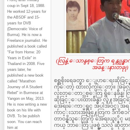
coup in Sept 18, 1988.
He worked 12-years for
the ABSDF and 15-
years for DVB
(Democratic Voice of
Burma). He is now a
Freelance journalist. He
published a book called
"Far from Home: 20
Years in Exile" in
(လြန္ခဲ့ေသာနွစ္ေတြက ရန္ကုုန္မ
Thailand in 2008. Five
အခန္းနားတခုု) ဓာ
years later, he
published a new book
စစ္အစိုးရေခတ္မွာ ေျပာေရးဆိုခြင့္
called "Marathon
ကိုေတာ့ ထားလိုက္ပါေတာ့။ အခုလိ
Journey of A Student
လႊတ္ေတာ္သစ္ေတြ ရွိေနခ်ိန္၊ 
Rebel" in Burmese at
Yangon on May, 2013.
ဆိုခြင့္ေပးထားခ်ိန္မွာ လူ႔အခြင
He is now writing a new
အေရးေကာ္မရွင္ အပါအဝင္) အရ
book on his life with
က်ာင္းသားအဖြဲ႔ေတြက ဒီကိစၥက
DVB. To be publish
တာဝန္ရွိသူေတြကို အေရးယူႏိုင္ မႏို
soon. You can reach
ကယ္ ဘာေတြျဖစ္ခဲ့သလဲ ဆိုတာကို
him at