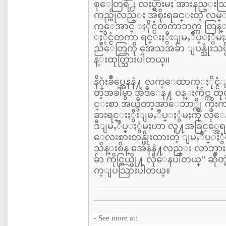
စုေတြရဲ႕ လႈပ္ရွားမႈ အားနည္း
ကည္ကိုလည္း အစိုးရခင္းတဲ့ လ
က္ေအာင္ ႏိုင္ငံတကာဘက္က တြန
ႏိုင္ငံတကာ ရင္းႏွီးျမႇဳပ္ႏွံမ
ညီေတြကို အေသအခ်ာ ျပန္သုံးသပ္ဖ
န္းထုတ္သြားပါတယ္။
နိဂုံးခ်ဳပ္အေနနဲ႔ လက္ေထာက္ႏိုင
တဲ့အခါမွာ အဲဒီေန႔ ဝန္းက်င္က ထု
င္းစာ အယ္ဒီတာ့အာေဘာ္ကို ကိုးကားၿ
ခားရင္းႏွီးျမႇဳပ္ႏွံမႈကို လိုေ
ဒီျမႇဳပ္ႏွံမႈဟာ လူ႔အခြင့္အေရ
ေလးစားတန္ဖိုးထားတဲ့ ျမႇဳပ္ႏွ
သိန္းစိန္ အေနနဲ႔လည္း လာဘ္စား
ခ်ာ ကိုင္တြယ္ဖို႔ လိုေနပါတယ္” ဆ
က္ျပသြားပါတယ္။
- See more at: