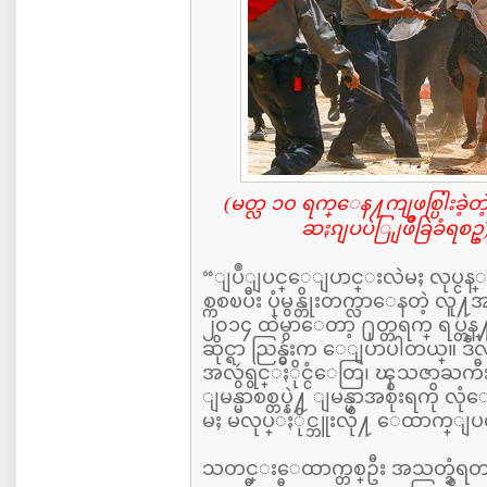
(မတ္လ ၁၀ ရက္ေန႔ကျဖစ္ပြါးခဲ
ဆႏၵျပပဲြ ျဖိဳခြဲခံရစဥ္
“ျပဳျပင္ေျပာင္းလဲမႈ လုပ္ငန္းစဥ္
စ္ကစၿပီး ပုံမွန္တိုးတက္လာေနတဲ့
၂၀၁၄ ထဲမွာေတာ့ ႐ုတ္တရက္ ရပ္တ
ဆိုင္ရာ ညြန္မွဴးက ေျပာပါတယ္။ ဒ
အလွဴရွင္ႏိုင္ငံေတြ၊ ၾသဇာႀကီး
ျမန္မာစစ္တပ္နဲ႔ ျမန္မာအစိုးရကို 
မႈ မလုပ္ႏိုင္ဘူးလို႔ ေထာက္ျ
သတင္းေထာက္တစ္ဦး အသတ္ခံရ