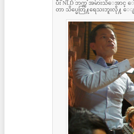
ပီး NLD ဘက္က အမ်ားသိေအာင္
တာ သိပ္မေတြ႔ရေသးဘူးလို႔ ေ