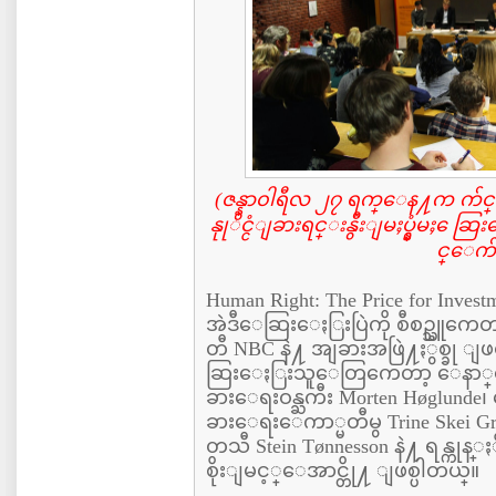
(ဇန္နာ၀ါရီလ ၂၇ ရက္ေန႔က က်င
နုုိင္ငံျခားရင္းနွီးျမႈပ္နွံမႈ 
င္ေက်
Human Right: The Price for Inv
အဲဒီေဆြးေႏြးပြဲကို စီစဥ္သူက
တီ NBC နဲ႔ အျခားအဖြဲ႔ႏွစ္ခု
ဆြးေႏြးသူေတြကေတာ့ ေနာ္ေ
ခားေရးဝန္ႀကီး Morten Høglunde
ခားေရးေကာ္မတီမွ Trine Skei G
တသီ Stein Tønnesson နဲ႔ ရန္ကုန္
စိုးျမင့္ေအာင္တို႔ ျဖစ္ပါတယ္။