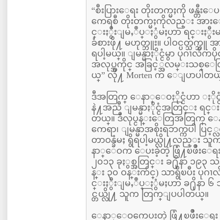
“စီးပြားေရး တိုးတက္မႈကို ဖန္တီးေပး
ကေရစီ တိုးတက္မႈကိုလည္း အား
င္းႏွီးျမႇဳပ္ႏွံမႈဟာ ရင္းႏွီး
ခံစားဖို႔ မဟုတ္ဘူး။ ပါဝင္ပတ္သက္သူ အ
ရပါ့မယ္။ ျမန္မာႏိုင္ငံမွာ ပုဂၢလိက
အလုပ္အကိုင္ အခြင့္အလမ္းသစ္ေတြ
ယ္” လို႔ Morten က ေျပာပါတယ
ဒီအတြက္ ေနာ္ေဝႏိုင္ငံဟာ ႏိုင္
နဲ႔အညီ ျမန္မာႏိုင္ငံအတြင္း ရင္း
တယ္။ ဒီလုပ္ငန္းေတြအတြက
ကေရာ၊ ျမန္မာအစိုးရဘက္ကပါ ပြင့္လ
တာဝန္ခံမႈ ရွိရပါ့မယ္လို႔လည္း 
နာ္ေဝက ေပးခဲ့တဲ့ ဖြံံ႔ၿဖဳိးေရ
၂၀၁၃ ခုႏွစ္အတြင္း ခ႐ိုနာ ၁၉
န္း ၃၀ ဝန္းက်င္) သာရွိၿပီး ပု
င္းႏွီးျမႇဳပ္ႏွံမႈဟာ ခ႐ိုနာ 
င္တယ္လို႔ သူက တြက္ျပပါတယ္။
ေနာ္ေဝကေပးတဲ့ ဖြံ႔ၿဖဳိး