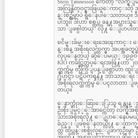
Stein Tønnesson ကေတာ့ “လက္ရွိျ
အလြန္စိတ္ဝင္စားဖြယ္ေကာင္းတဲ့
န္းစဥ္ထဲမွာပဲ ရွိေနပါေသးတယ္။ ဒ
ပါဘူး၊ ဒါဟာ စစ္တပ္က ခန္႔အပ္ထားသူေတ
သာ ျဖစ္ပါတယ္” လို႔ ေျပာပါတ
ၿငိမ္းခ်မ္းေရးအေၾကာင္း ေ
န္းစိန္ အစိုးရလက္ထက္မွာ အပစ္အခတ္ရ
လုပ္ေနတယ္ ဆိုေပမယ့္ ၁၉၉၀ ဝန္း
KIO ကခ်င္လြတ္လပ္ေရးအဖြဲ႔ဟာ ၂၀၁၁
က္ထက္က်မွ တိုက္ပြဲျပန္ျဖစ္တာဟာ ထူ
႐ိုဟင္ဂ်ာ ပဋိပကၡနဲ႔ ဘာသာေရ
အစိုးရလက္ထက္က်မွ ေပၚလာတာ ျဖ
တယ္။
ေနာက္ဆုံးေဆြးေႏြးသူ ရန္ကုန္ ႏ
ဦးစိုးျမင့္ေအာင္ကေတာ့ လက္ရွိအ
သားအစိုးရလို႔ ေျပာေနေပမယ့္
ခ်ည္း ျဖစ္ေနတယ္လို႔ ေထာက
တ္က ထိပ္တန္းစစ္ဗိုလ္ေျခာက္ဦး
အးတို႔ အနားယူသြားတယ္ ဆိုေပမ