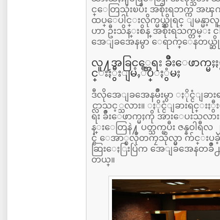
င္ေတြသုံးၿပီး အစိုးရဘက္က အၾက
ထပ္ေပါင္းလိုက္မယ္ဆိုရင္ ျမန္မ
ဟာ ဦးသိန္းစိန္ အစိုးရသက္တမ္း ငါ
အေျခအေနမွာ ေရာက္ေနတယ္ဆိုတ
လူ႔အခြင့္အေရး ခ်ဳိးေဖာက္မႈႏ
င္းႏွီးျမႇဳပ္ႏွံမႈ
ဒီလိုအေျခအေနမ်ဳိးမွာ ႏိုင္ငံျခ
င္လာသင့္သလား။ ႏိုင္ငံျခားရင္းႏ
ရး ခ်ဳိးေဖာက္မႈကို အားေပးသလာ
န္းေတြနဲ႔ ပတ္သက္ၿပီး ဇန္နဝါ
င္ငံ ေအာ္စလိုတကၠသိုလ္မွာ က်င္းပခ
ဆြးေႏြးပြဲက အေျခအေနတခ်ဳိ႕ကိ
တယ္။