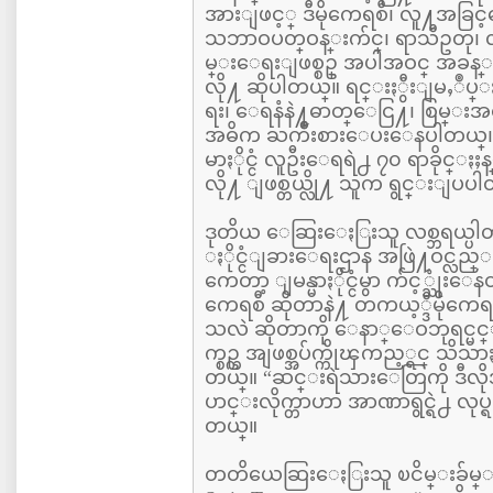
အားျဖင့္ ဒီမိုကေရစီ၊ လူ႔အခြင့
သဘာဝပတ္ဝန္းက်င္၊ ရာသီဥတု၊ လက
မ္းေရးျဖစ္စဥ္ အပါအဝင္ အခန္
လို႔ ဆိုပါတယ္။ ရင္းႏွီးျမႇဳပ
ရး၊ ေရနံနဲ႔ဓာတ္ေငြ႔၊ စြမ္းအင္
အဓိက ႀကိဳးစားေပးေနပါတယ္။ 
မာႏိုင္ငံ လူဦးေရရဲ႕ ၇၀ ရာခိုင္ႏႈန္း
လို႔ ျဖစ္တယ္လို႔ သူက ရွင္းျပပ
ဒုတိယ ေဆြးေႏြးသူ လစ္ဘရယ္ပါ
ႏိုင္ငံျခားေရးဌာန အဖြဲ႔ဝင္လည္း ျ
ကေတာ့ ျမန္မာႏိုင္ငံမွာ က်င့္သုံး
ကေရစီ ဆိုတာနဲ႔ တကယ့္ဒီမိုက
သလဲ ဆိုတာကို ေနာ္ေဝဘုရင္မ
က္စဥ္က အျဖစ္အပ်က္ကိုၾကည့္ရင္ သိ
တယ္။ “ဆင္းရဲသားေတြကို ဒ
ပာင္းလိုက္တာဟာ အာဏာရွင္ရဲ႕ လုပ္
တယ္။
တတိယေဆြးေႏြးသူ ၿငိမ္းခ်