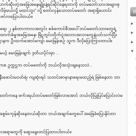
ီလောက်ဆိုးတဲ့အခြေအနေမျိုုးနဲ့ရင်ဆိုင်နေရတာကို တပ်မတော်သားအများစု
မ့်မယ်လို့ မထင်ဘူး” လို့ တော်လှန်သောတပ်မတော် အရာရှိဟောင်း
ျိုးဇင်ကပြောပါတယ်။
န်ရေး ၂ နှစ်တာကာလအတွင်း စစ်ကောင်စီအပေါ် တပ်မတော်သားတွေရဲ့
ောက်ခံမှုအခြေအနေ၊ မြို့တွင်းတိုက်ပွဲအလားအလာတွေနဲ့ပတ်သက်ပြီး
နက ဦးထက်အောင်ကျော် မေးမြန်းစဉ် သူက ဒီလိုပြောကြားတာပါ။
မယ့် မေးမြန်းချက် ဒုတိယပိုင်းမှာ ...
ကစ ဥက္ကဌက တပ်မတော်ကို ဘယ်လိုအသုံးချနေသလဲ...
 ယူနီးဖောင်းမဝတ်ရဲ၊ ကျဆုံးရင် သတင်းစာမှာနာရေးမထည့်ရဲ ဖြစ်နေတာ ဘာ
ော်ကနေ ဖက်ဒရယ်တပ်မတော်ဖြစ်လာအောင် ဘယ်လိုပြုပြင်ပြောင်းလဲမ
့ အစွမ်းကုန်ဆိုးနေတယ်ဆိုတာ ဘယ်အချက်တွေပေါ် အခြေခံပြောနိုင်တာ
်းအရာတွေကို ဆွေးနွေးတင်ပြထားပါတယ်။