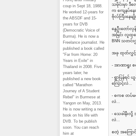
သမိုင်းမှာ ဒ
coup in Sept 18, 1988.
က ကျေနပ်နေလိ
He worked 12-years for
ဗိုလ်ကြီးနေမ
the ABSDF and 15-
years for DVB
နွေဦးတော်လှ
(Democratic Voice of
အမြင်၊ လူထုထ
Burma). He is now a
BNN သတင်းဌာ
Freelance journalist. He
published a book called
အခု ထုတ်လွှင့်
"Far from Home: 20
Years in Exile" in
- အာဏာရူး စ
Thailand in 2008. Five
years later, he
- ရွာပြန်ရင်
published a new book
ကြောင့်လဲ...
called "Marathon
Journey of A Student
- စကစ တပ်မတ
Rebel" in Burmese at
လဲ...
Yangon on May, 2013.
He is now writing a new
- သေခါနီးလို
book on his life with
လဲ...
DVB. To be publish
soon. You can reach
စတဲ့ အကြောင
him at