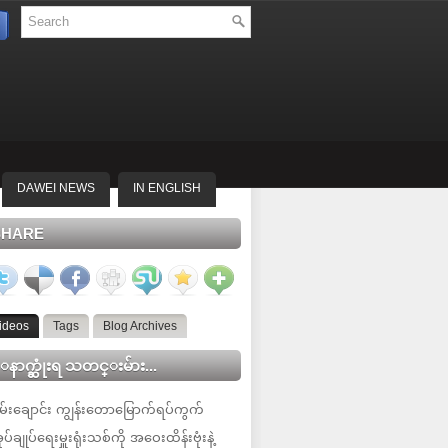
DAWEI NEWS
IN ENGLISH
SHARE
ideos
Tags
Blog Archives
နာက္ဆုံးရ သတင္းမ်ား...
မ်းချောင်း ကျွန်းတောမြောက်ရပ်ကွက်
ုပ်ချုပ်ရေးမှူးရုံးသစ်ကို အဝေးထိန်းဗုံးနဲ့