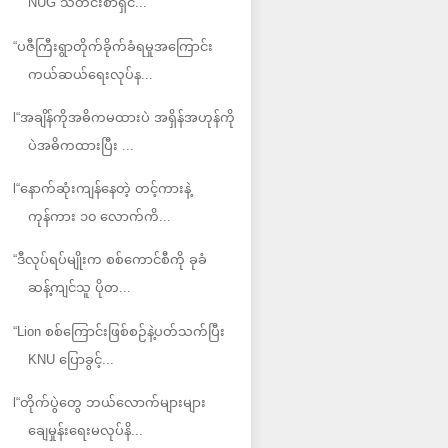
NUG သတင်းစာရှင...
“ပဇီကြီးရွာတိုက်ခိုက်ခံရမှုအကြောင်း
ကယ်ဆယ်ရေးလုပ်န...
l“အချိန်ကိုအဓိကမထားပဲ အရှိန်အဟုန်ကို
ပဲအဓိကထားပြီး ...
l“နောက်ဆုံးကျန်နေတဲ့ တင့်ကားနဲ့
ကုန်ကား ၁၀ လောက်ကိ...
“ဒီလုပ်ရပ်မျိုးက စစ်ကောင်စီကို ခုခံ
ဆန့်ကျင်သူ ပိုတ...
“Lion စစ်ကြောင်းဖြစ်စဉ်နဲ့ပတ်သက်ပြီး
KNU ပြောခွင့်...
l“တိုက်ပွဲတွေ ဘယ်လောက်များများ
ချေမှုန်းရေးမလုပ်နိ...