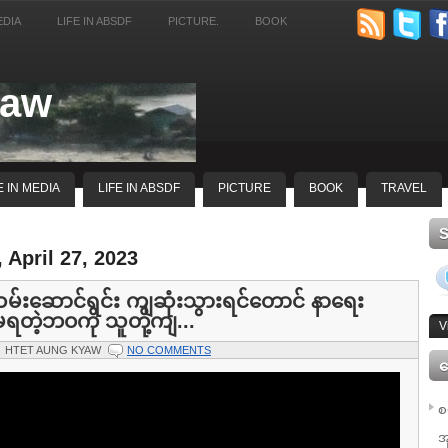
EDIA
LIFE IN ABSDF
PICTURE.
BOOK
yaw
E IN MEDIA
LIFE IN ABSDF
PICTURE
BOOK
TRAVEL
 April 27, 2023
မ်းဆောင်ရင်း ကျဆုံးသွားရင်တောင် နာရေး
မရတဲ့ဘဝကို သူတို့ကျ...
V
HTET AUNG KYAW
NO COMMENTS
ေ
စ
အ