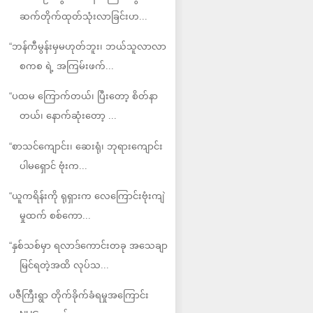
ဆက်တိုက်ထုတ်သုံးလာခြင်းဟ...
“ဘန်ကီမွန်းမှမဟုတ်ဘူး၊ ဘယ်သူလာလာ
စကစ ရဲ့ အကြမ်းဖက်...
“ပထမ ကြောက်တယ်၊ ပြီးတော့ စိတ်နာ
တယ်၊ နောက်ဆုံးတော့ ...
“စာသင်ကျောင်း၊ ဆေးရုံ၊ ဘုရားကျောင်း
ပါမရှောင် ဗုံးက...
“ယူကရိန်းကို ရုရှားက လေကြောင်းဗုံးကျဲ
မှုထက် စစ်ကော...
“နှစ်သစ်မှာ ရလာဒ်ကောင်းတခု အသေချာ
မြင်ရတဲ့အထိ လုပ်သ...
ပဇီကြီးရွာ တိုက်ခိုက်ခံရမှုအကြောင်း