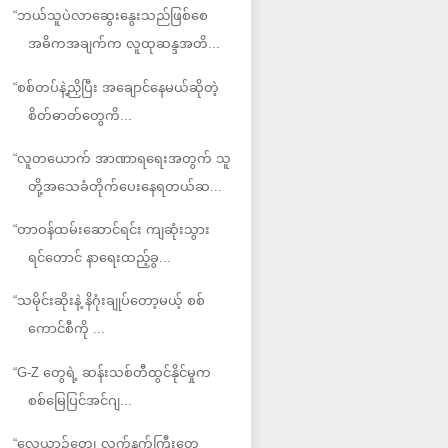
“ဘယ်သူပဲလာဆွေးနွေးသည်ဖြစ်စေ
အဓိကအချက်က လူထုဆန္ဒအတိ...
“စစ်တပ်နဲ့ညှိပြီး အချောင်နေမယ်ဆိုတဲ့
စိတ်ဓာတ်တွေကိ...
“လူတယောက် အာဏာရရေးအတွက် သူ
တို့အသေခံတိုက်ပေးနေရတယ်ဆ...
“တာဝန်ထမ်းဆောင်ရင်း ကျဆုံးသွား
ရင်တောင် နာရေးထည့်ခွ...
“သမိုင်းဆိုးနဲ့ နိဂုံးချုပ်တော့မယ့် စစ်
ကောင်စီကို ...
“G-Z တွေရဲ့ ဆန်းသစ်တီထွင်နိုင်မှုက
စစ်မြေပြင်အင်ဂျ...
“လေယာဉ်တွေ၊ လက်နက်ကြီးတွေ