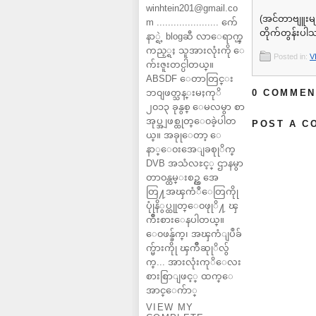
winhtein201@gmail.co
(အင်တာဗျူးမျ
m ...................... က်ေ
တိုက်တွန်းပါ
နာ္ရဲ့ blogဆီ လာေရာက္ၾ
ကည့္ရႈ သူအားလုံးကို ေ
Posted in:
V
က်းဇူးတင္ပါတယ္။
ABSDF ေတာတြင္း
ဘ၀ျဖတ္သန္းမႈကုိ
0 COMMEN
၂၀၁၃ ခုနွစ္ ေမလမွာ စာ
အုပ္အျဖစ္ထုတ္ေ၀ခဲ့ပါတ
POST A C
ယ္။ အခုုေတာ့ ေ
နာ္ေ၀းအေျခစုုိက္
DVB အသံလႊင့္ ဌာနမွာ
တာ၀န္ထမ္းစဥ္က အေ
တြ႔အၾကံဳေတြကိုု
ပုုံနိွပ္ထုုတ္ေ၀ဖုုိ႔ ၾ
ကိဳးစားေနပါတယ္။
ေ၀ဖန္ခ်က္၊ အၾကံျပဳခ်
က္မ်ားကိုု ၾကိဳဆုုိလ်ွ
က္... အားလုံးကုိေလး
စားစြာျဖင့္ ထက္ေ
အာင္ေက်ာ္
VIEW MY