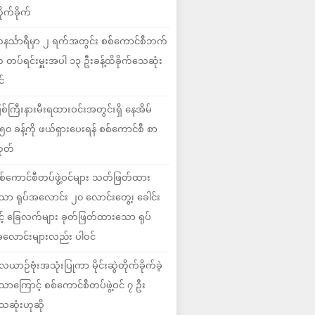
ိုက်ခိုက်
နင်္သာရီမှာ ၂ ရက်အတွင်း စစ်ကောင်စီဘက်
 တပ်ရင်းမှူးအပါ ၁၃ ဦးခန့်ထိခိုက်သေဆုံး
င်
ြစ်ကြီးနားမီးရထားဝင်းအတွင်းရှိ နေအိမ်
၅၀ ခန့်ကို ဖယ်ရှားပေးရန် စစ်ကောင်စီ စာ
ုတ်
စ်ကောင်စီတပ်ဖွဲ့ဝင်များ သတ်ဖြတ်ထား
ော ရုပ်အလောင်း ၂၀ လောင်းတွေ့၊ ခေါင်း
ှင့် ခြေလက်များ ခုတ်ဖြတ်ထားသော ရုပ်
လောင်းများလည်း ပါဝင်
ေယာဉ်ဗုံးအသုံးပြုကာ မိုင်းဆွဲတိုက်ခိုက်ခဲ့
ောကြောင့် စစ်ကောင်စီတပ်ဖွဲ့ဝင် ၇ ဦး
ေဆုံးဟုဆို