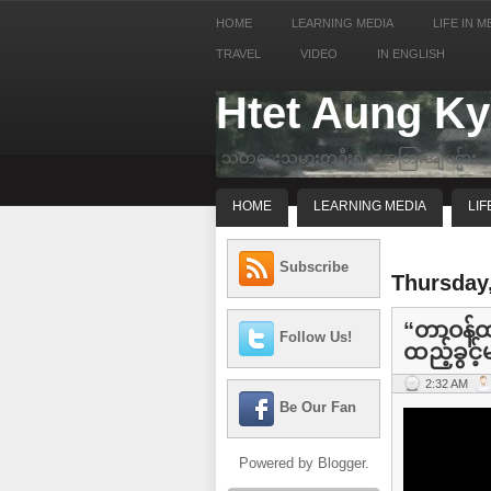
HOME
LEARNING MEDIA
LIFE IN M
TRAVEL
VIDEO
IN ENGLISH
Htet Aung K
သတင္းသမားတဦးရဲ့ အေတြးအျမင္မ်ား
HOME
LEARNING MEDIA
LIF
Subscribe
Thursday,
“တာဝန်ထ
Follow Us!
ထည့်ခွင့်
2:32 AM
Be Our Fan
Powered by
Blogger
.