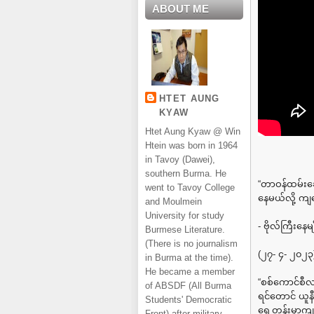
ABOUT ME
HTET AUNG
KYAW
Htet Aung Kyaw @ Win
Htein was born in 1964
in Tavoy (Dawei),
southern Burma. He
“တာဝန်ထမ်းဆေ
went to Tavoy College
နေမယ်လို့ ကျ
and Moulmein
University for study
- ဗိုလ်ကြီးန
Burmese Literature.
(There is no journalism
(၂၇- ၄- ၂၀၂၃
in Burma at the time).
He became a member
“စစ်ကောင်စီ
of ABSDF (All Burma
ရင်တောင် ယူနီ
Students' Democratic
ရှေ့တန်းမှာက
Front) after military