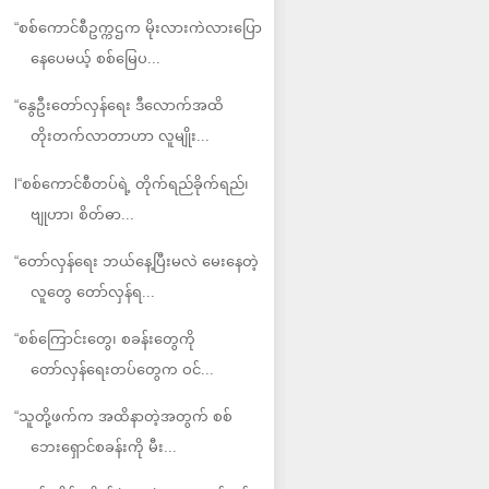
“စစ်ကောင်စီဥက္ကဌက မိုးလားကဲလားပြော
နေပေမယ့် စစ်မြေပ...
“နွေဦးတော်လှန်ရေး ဒီလောက်အထိ
တိုးတက်လာတာဟာ လူမျိုး...
l“စစ်ကောင်စီတပ်ရဲ့ တိုက်ရည်ခိုက်ရည်၊
ဗျုဟာ၊ စိတ်ဓာ...
“တော်လှန်ရေး ဘယ်နေ့ပြီးမလဲ မေးနေတဲ့
လူတွေ တော်လှန်ရ...
“စစ်ကြောင်းတွေ၊ စခန်းတွေကို
တော်လှန်ရေးတပ်တွေက ဝင်...
“သူတို့ဖက်က အထိနာတဲ့အတွက် စစ်
ဘေးရှောင်စခန်းကို မီး...