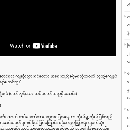
တ
တ
က
နို
မ
၂
ထ
စ
ာင်ရင်း ကျဆုံးသွားရင်တောင် နာရေးထည့်ခွင့်မရတဲ့ဘဝကို သူတို့ကျေနပ်
သ
နော်မထင်ဘူး”
န
ေမျိုးဇင် (တော်လှန်သော တပ်မတော်အရာရှိဟောင်း)
အ
)
လ
လက်အောက် တပ်မတော်သားတွေအခြေအနေဟာ ကိုယ်ရွာ့ကိုယ်ပြန်လည်
သ
းဖောင်းမဝတ်ရဲ၊ စစ်ဗိုလ်ဖြစ်ကြောင်း ရင်ကော့မကြွားရဲ၊ နောက်ဆုံး
သ
ျဆုံးသွားရင်တောင် နာရေးမှာထည့်ရေးခွင့်မရတဲ့ ဘဝမျိုးဖြစ်နေတယ်။