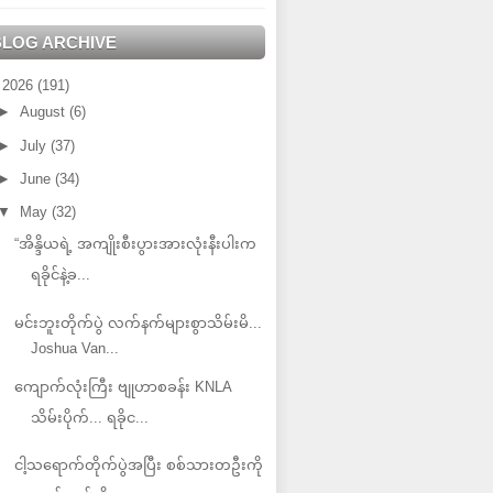
BLOG ARCHIVE
▼
2026
(191)
►
August
(6)
►
July
(37)
►
June
(34)
▼
May
(32)
“အိန္ဒိယရဲ့ အကျိုးစီးပွားအားလုံးနီးပါးက
ရခိုင်နဲ့ခ...
မင်းဘူးတိုက်ပွဲ လက်နက်များစွာသိမ်းမိ...
Joshua Van...
ကျောက်လုံးကြီး ဗျုဟာစခန်း KNLA
သိမ်းပိုက်... ရခိုင...
ငါ့သရောက်တိုက်ပွဲအပြီး စစ်သားတဦးကို