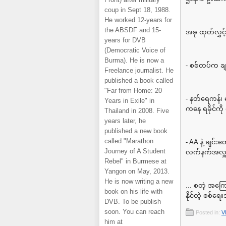
coup in Sept 18, 1988.
He worked 12-years for
the ABSDF and 15-
အခု ထုတ်လွှင့
years for DVB
(Democratic Voice of
Burma). He is now a
- စစ်တပ်က ချင
Freelance journalist. He
published a book called
"Far from Home: 20
- နတ်ရေကန်၊ 
Years in Exile" in
ကနေ ရခိုင်ကိ
Thailand in 2008. Five
years later, he
published a new book
called "Marathon
- AA နဲ့ ချင်
Journey of A Student
လက်နက်အလှူ
Rebel" in Burmese at
Yangon on May, 2013.
He is now writing a new
... စတဲ့ အကြ
book on his life with
နိုင်တဲ့ စစ်
DVB. To be publish
soon. You can reach
Posted in:
V
him at