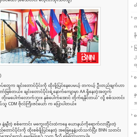
တ
တ
က
နို
မ
၂
ထ
)
စ
ပ်တွေက ချင်းတောင်ပိုင်းကို ထိုးဖို့ပြင်နေပေမယ့် တကယ့် ဦးတည်ချက်ဟာ
သ
်ဖြစ်တယ်။ ချင်းတောင်ပိုင်းရဲ့နောက်ကျောမှာ AA ရှိနေတဲ့အတွက်
န
ိုးမပေါက်လောက်ဘူး။ နှစ်ပေါက်အောင် တိုက်ရနိုင်တယ်” လို့ စစ်သတင်း
အ
်သူ CDM ဗိုလ်ကြီးဇင်ယော် က ပြောပါတယ်။
လ
နဲ့ချီတဲ့ စစ်ကောင်း မကွေးတိုင်းထဲကနေ ယောနယ်ကိုရောက်လာပြီးတဲ့
သ
ည်တောင်ပိုင်းကို ထိုးစစ်ဖို့ပြင်နေတဲ့ အခြေနေနဲ့ပတ်သက်ပြီး BNN သတင်း
သ
ောင်ကျော် မေးမြန်းစဉ် သူက ဒီလို ဖြေကြားတာပါ။