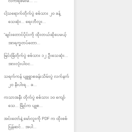
လက်ရဖမ်းမိ... ...
ငါ့သရောက်တိုက်ပွဲ စစ်သား ၂၀ ခန့်
သေဆုံး... ရေးဘီလူး...
“ချင်းတောင်ပိုင်းကို ထိုးတယ်ဆိုပေမယ့်
အာရက္ခတပ်တော...
မြင်းခြံတိုက်ပွဲ စစ်သား ၁၂ ဦးသေဆုံး...
အားလုံးပါဝင...
သရက်ကန် ပျူရွာစခန်းသိမ်းပွဲ လက်နက်
၂ဝ နီးပါးရ... ခ...
ကသာအနီး တိုက်ပွဲ စစ်သား ၁၀ ကျော်
သေ... မြိုင်က ပျုစ...
အင်းတော်နဲ့ မော်လူးကို PDF က ထိုးစစ်
ပြန်ဆင်... အပါ...