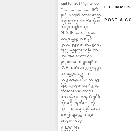
winhtein201@gmail.co
0 COMMEN
m ...................... က်ေ
နာ္ရဲ့ blogဆီ လာေရာက္ၾ
POST A C
ကည့္ရႈ သူအားလုံးကို ေ
က်းဇူးတင္ပါတယ္။
ABSDF ေတာတြင္း
ဘ၀ျဖတ္သန္းမႈကုိ
၂၀၁၃ ခုနွစ္ ေမလမွာ စာ
အုပ္အျဖစ္ထုတ္ေ၀ခဲ့ပါတ
ယ္။ အခုုေတာ့ ေ
နာ္ေ၀းအေျခစုုိက္
DVB အသံလႊင့္ ဌာနမွာ
တာ၀န္ထမ္းစဥ္က အေ
တြ႔အၾကံဳေတြကိုု
ပုုံနိွပ္ထုုတ္ေ၀ဖုုိ႔ ၾ
ကိဳးစားေနပါတယ္။
ေ၀ဖန္ခ်က္၊ အၾကံျပဳခ်
က္မ်ားကိုု ၾကိဳဆုုိလ်ွ
က္... အားလုံးကုိေလး
စားစြာျဖင့္ ထက္ေ
အာင္ေက်ာ္
VIEW MY