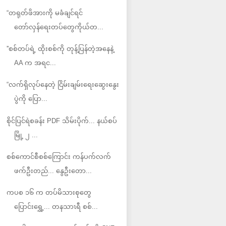
“တရုတ်ဖိအားကို မခံချင်ရင်
တော်လှန်ရေးတပ်‌တွေကိုယ်တ...
''စစ်တပ်ရဲ့ ထိုးစစ်ကို တုန့်ပြန်တဲ့အနေနဲ့
AA က အရင...
“လက်ရှိလုပ်နေတဲ့ ငြိမ်းချမ်းရေးဆွေးနွေး
ပွဲကို ပြော...
စိုင်ပြင်ရဲစခန်း PDF သိမ်းပိုက်... နယ်စပ်
မြို့ ၂ ...
စစ်ကောင်စီစစ်ကြောင်း ကန်ပက်လက်
ဖက်ဦးတည်... နွေဦးတော...
ကပစ ၁၆ က တပ်မိသားစုတွေ
ပြောင်းရွှေ့... တနသာၤရီ စစ်...