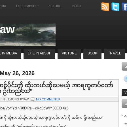
EDIA
LIFE IN ABSDF
PICTURE.
BOOK
yaw
E IN MEDIA
LIFE IN ABSDF
PICTURE
BOOK
TRAVEL
 May 26, 2026
ာင်ပိုင်းကို ထိုးတယ်ဆိုပေမယ့် အာရက္ခတပ်တော်
ိက ဦးတည်တာ”
V
HTET AUNG KYAW
NO COMMENTS
ေ
tu.be/VoYYdjnR8DI?si=xKq5pWIY50GDlXr3
စ
ိုင်းကို ထိုးတယ်ဆိုပေမယ့် အာရက္ခတပ်တော်ကို အဓိက ဦးတည်တာ”
အ
ြီးဇင်ယော် (စစ်သတင်း လေ့လာသုံးသပ်သူ)