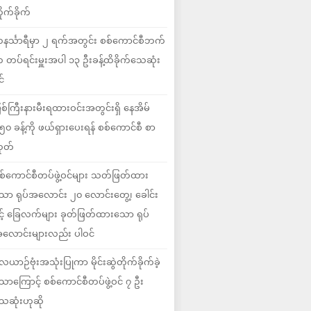
ိုက်ခိုက်
နင်္သာရီမှာ ၂ ရက်အတွင်း စစ်ကောင်စီဘက်
 တပ်ရင်းမှူးအပါ ၁၃ ဦးခန့်ထိခိုက်သေဆုံး
င်
ြစ်ကြီးနားမီးရထားဝင်းအတွင်းရှိ နေအိမ်
၅၀ ခန့်ကို ဖယ်ရှားပေးရန် စစ်ကောင်စီ စာ
ုတ်
စ်ကောင်စီတပ်ဖွဲ့ဝင်များ သတ်ဖြတ်ထား
ော ရုပ်အလောင်း ၂၀ လောင်းတွေ့၊ ခေါင်း
ှင့် ခြေလက်များ ခုတ်ဖြတ်ထားသော ရုပ်
လောင်းများလည်း ပါဝင်
ေယာဉ်ဗုံးအသုံးပြုကာ မိုင်းဆွဲတိုက်ခိုက်ခဲ့
ောကြောင့် စစ်ကောင်စီတပ်ဖွဲ့ဝင် ၇ ဦး
ေဆုံးဟုဆို