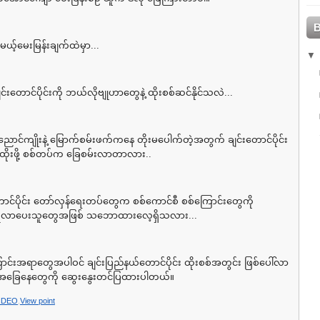
်မယ့်မေးမြန်းချက်ထဲမှာ...
်းတောင်ပိုင်းကို ဘယ်လိုဗျုဟာတွေနဲ့ ထိုးစစ်ဆင်နိုင်သလဲ...
ညောင်ကျိုးနဲ့ မြောက်စမ်းဖက်ကနေ တိုးမပေါက်တဲ့အတွက် ချင်းတောင်ပိုင်း
ု ထိုးဖို့ စစ်တပ်က ခြေစမ်းလာတာလား..
းတောင်ပိုင်း တော်လှန်ရေးတပ်တွေက စစ်ကောင်စီ စစ်ကြောင်းတွေကို
လာပေးသူတွေအဖြစ် သဘောထားလေ့ရှိသလား...
ောင်းအရာတွေအပါဝင် ချင်းပြည်နယ်တောင်ပိုင်း ထိုးစစ်အတွင်း ဖြစ်ပေါ်လာ
ရေးအခြေနေတွေကို ဆွေးနွေးတင်ပြထားပါတယ်။
IDEO
,
View point