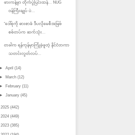
ဖားကန့်မှာ တိုက်ပွဲပြင်းထန်... NUG
ဝန်ကြီးချုပ် ပဲ...
“ဒေါ်စုကို ဓားစာခံ ဒီပလိုမေစီအဖြစ်
စစ်တပ်က ဆက်သုံး...
တခါက ရန်ကုန်မှာကြုံခဲ့ဖူတဲ့ နိုင်ငံတကာ
သတင်းလွတ်လပ်...
►
April
(14)
►
March
(12)
►
February
(11)
►
January
(45)
►
2025
(442)
►
2024
(449)
►
2023
(385)
►
2022
(194)