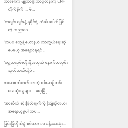
ဟားခါးက ဗျုဟာမှုးယာဉ်တန်းကို CNF
တိုက်ခိုက် ... မိ...
“ကချင်၊ ချင်းနဲ့ ရခိုင်ရဲ့ တံခါးပေါက်ဖြစ်
တဲ့ အညာဒေ...
“ကပစ တွေနဲ့ ယောနယ် ကာကွယ်ရေးဆို
ပေမယ့် အချောင်ရရင် ...
“ရှေ့တလှမ်းတိုးဖို့အတွက် နောက်တလှမ်း
ဆုတ်တယ်လို့ပဲ ...
ကသာဖက်တက်လာတဲ့ စစ်ယာဉ်တန်း
သေဆုံးသူများ... ရေးမြို...
“အာဆီယံ ဆုံးဖြတ်ချက်ကို ကြိုဆိုတယ်၊
အရေးယူမှုပါ ထပ...
မြင်းခြံတိုက်ပွဲ စစ်သား ၁၀ ခန့်သေဆုံး...