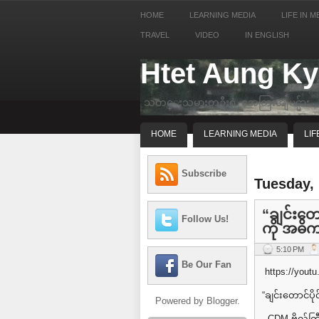
HOME
LEARNING MEDIA
LIFE IN M
TRAVEL
VIDEO
IN ENGLISH
Htet Aung K
သတင္းသမားတဦးရဲ့ အေတြးအျမင္မ်ား
HOME
LEARNING MEDIA
LIF
Subscribe
Tuesday,
“ချင်းတေ
Follow Us!
ကို အဓ
5:10 PM
Be Our Fan
https://you
“ချင်းတောင်ပ
Powered by
Blogger
.
- CDM ဗိုလ်က