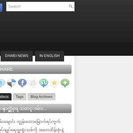
DAWEI NEWS
IN ENGLISH
SHARE
ideos
Tags
Blog Archives
နာက္ဆုံးရ သတင္းမ်ား...
မ်းချောင်း ကျွန်းတောမြောက်ရပ်ကွက်
ုပ်ချုပ်ရေးမှူးရုံးသစ်ကို အဝေးထိန်းဗုံးနဲ့