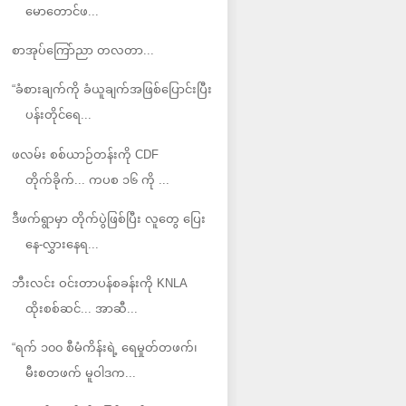
မောတောင်ဖ...
စာအုပ်ကြော်ညာ တလတာ...
“ခံစားချက်ကို ခံယူချက်အဖြစ်ပြောင်းပြီး
ပန်းတိုင်ရေ...
ဖလမ်း စစ်ယာဉ်တန်းကို CDF
တိုက်ခိုက်... ကပစ ၁၆ ကို ...
ဒီဖက်ရွာမှာ တိုက်ပွဲဖြစ်ပြီး လူတွေ ပြေး
နေ-လွှားနေရ...
ဘီးလင်း ဝင်းတာပန်စခန်းကို KNLA
ထိုးစစ်ဆင်... အာဆီ...
“ရက် ၁၀၀ စီမံကိန်းရဲ့ ရေမှုတ်တဖက်၊
မီးစတဖက် မူဝါဒက...