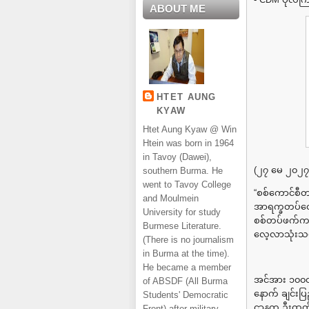
ABOUT ME
HTET AUNG
KYAW
Htet Aung Kyaw @ Win
Htein was born in 1964
in Tavoy (Dawei),
(၂၇ မေ ၂၀၂၇
southern Burma. He
went to Tavoy College
“စစ်ကောင်စီတ
and Moulmein
အာရက္ခတပ်တော
University for study
စစ်တပ်ဖက်က တ
Burmese Literature.
လေ့လာသုံးသပ
(There is no journalism
in Burma at the time).
He became a member
အင်အား ၁၀၀၀ 
of ABSDF (All Burma
နောက် ချင်းပြ
Students' Democratic
ဌာနက ဦးထက်အ
Front) after military