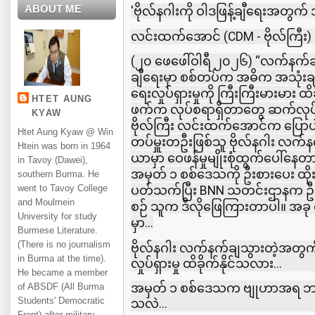
ABOUT ME
'ဗိုလ်နဂါးကို ဝါဒဖြန့်ချီရေးအတွက
လင်းထက်အောင် (CDM - ဗိုလ်ကြီး)
(၂၀ ဖေဖေါ်ဝါရီ ၂၀၂၆) “လက်နက်ချသွ
ချီရေးမှာ စစ်တပ်က အဓိက အသုံးချနို
ရေးလှုပ်ရှားမှုကို ကြီးကြီးမားမား ထိခ
HTET AUNG
ဖက်က လုပ်စရာရှိတာတွေ ဆက်လုပ်ဖို
KYAW
ဗိုလ်ကြီး လင်းထက်အောင်က ပြောပါ
Htet Aung Kyaw @ Win
တပ်မှူးတဦးဖြစ်သူ ဗိုလ်နဂါး လက်နက
Htein was born in 1964
ယာမှာ ဝေဖန်မှုမျိုးစုံထွက်ပေါ်
in Tavoy (Dawei),
အမှတ် ၁ စစ်ဒေသကို ဦးစားပေး ထို
southern Burma. He
went to Tavoy College
ပတ်သက်ပြီး BNN သတင်းဌာနက ဦး
and Moulmein
စဉ် သူက ဒီလိုဖြေကြားတာပါ။ အခု ထ
University for study
မှာ...
Burmese Literature.
(There is no journalism
ဗိုလ်နဂါး လက်နက်ချသွားတဲ့အတွက် စ
in Burma at the time).
လှုပ်ရှားမှု ထိခိုက်နိုင်သလား...
He became a member
အမှတ် ၁ စစ်ဒေသက ဗျုဟာအရ 
of ABSDF (All Burma
Students' Democratic
သလဲ...
Front) after military