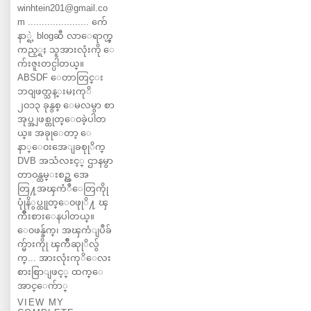
winhtein201@gmail.co
m ...................... က်ေ
နာ္ရဲ့ blogဆီ လာေရာက္ၾ
ကည့္ရႈ သူအားလုံးကို ေ
က်းဇူးတင္ပါတယ္။
ABSDF ေတာတြင္း
ဘ၀ျဖတ္သန္းမႈကုိ
၂၀၁၃ ခုနွစ္ ေမလမွာ စာ
အုပ္အျဖစ္ထုတ္ေ၀ခဲ့ပါတ
ယ္။ အခုုေတာ့ ေ
နာ္ေ၀းအေျခစုုိက္
DVB အသံလႊင့္ ဌာနမွာ
တာ၀န္ထမ္းစဥ္က အေ
တြ႔အၾကံဳေတြကိုု
ပုုံနိွပ္ထုုတ္ေ၀ဖုုိ႔ ၾ
ကိဳးစားေနပါတယ္။
ေ၀ဖန္ခ်က္၊ အၾကံျပဳခ်
က္မ်ားကိုု ၾကိဳဆုုိလ်ွ
က္... အားလုံးကုိေလး
စားစြာျဖင့္ ထက္ေ
အာင္ေက်ာ္
VIEW MY