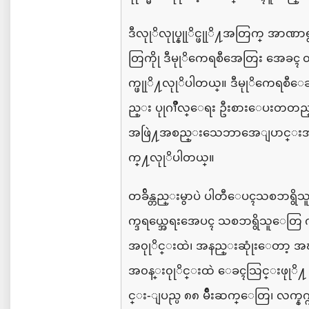
ဒီလုုိလုုပ္နုုိင္ဖုုိ႔အတြက္
အာဏာရွ
တြကိုု
ဒီမုုိကေရစီအေတြး
အေခၚ ၀
က္ဖုုိ႔လုုိပါတယ္။
ဒီမုုိကေရစီ
ည္း
ပုုဂၢိဳလ္ေရး
ဦးစားေပးတတ
အဖြဲ႔အစည္းသေဘာအေျပာင္းအလ
က္
ဖုုိ႔လုုိပါတယ္။
တခ်ိန္တည္းမွာပဲ
ပါတီေပၚသစၥာရွိသ
က္ဒရယ္အေရးအေပၚ
သစၥာရွိသူေတြ 
အ၀ုုိင္းထဲ၊
အနည္းဆုုံးေတာ့
အၾ
အ၀န္း၀ုုိင္းထဲ
ေခၚသြင္းဖုုိ႔ 
င္း
-
ျပည္ပ
၈၈
မ်ဳိးဆက္ေတြ၊
လက္နက္