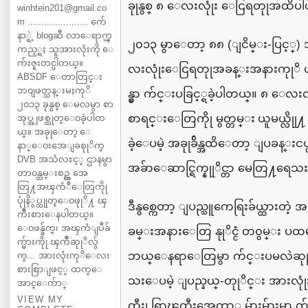
ခုုနွစ္
၈
ေလးလုုံး
ေငြရတုုအထိပါပ
winhtein201@gmail.co
m ...................... က်ေ
နာ္ရဲ့ blogဆီ လာေရာက္ၾ
၂၀၁၃
မွာေတာ့
၈၈
(
ျငိမ္း
-
ပြင့္
)
ကည့္ရႈ သူအားလုံးကို ေ
က်းဇူးတင္ပါတယ္။
လးလုုံးေငြရတုုအခန္းအနားကုုိ
ABSDF ေတာတြင္း
ဘ၀ျဖတ္သန္းမႈကုိ
န္မွာ
က်င္းပခြင့္ရခဲ့ပါတယ္။
၈
ေလးလ
၂၀၁၃ ခုနွစ္ ေမလမွာ စာ
စာရင္းေတြကိုု
မွတ္တမ္း ယူမယ္လိုု႔
အုပ္အျဖစ္ထုတ္ေ၀ခဲ့ပါတ
ယ္။ အခုုေတာ့ ေ
ခဲ့ေပမဲ့
အခုုခ်ိန္အထိေတာ့
ျပခန္းငယ္
နာ္ေ၀းအေျခစုုိက္
DVB အသံလႊင့္ ဌာနမွာ
အခ်ာေဆာင္ရြက္နုုိင္
မေတြ႔ရေသး
တာ၀န္ထမ္းစဥ္က အေ
တြ႔အၾကံဳေတြကိုု
ပုုံနိွပ္ထုုတ္ေ၀ဖုုိ႔ ၾ
ဒီနွစ္ကေတာ့
ျပည္သူကေရြးခ်ယ္ထားတဲ့
အစ
ကိဳးစားေနပါတယ္။
ေ၀ဖန္ခ်က္၊ အၾကံျပဳခ်
ခမ္းအနားေတြ
နုုိင္ငံ တ၀ွမ္း
ပထ
က္မ်ားကိုု ၾကိဳဆုုိလ်ွ
ဘယ္ေနရာေတြမွာ
က်င္းပမလဲဆု
က္... အားလုံးကုိေလး
စားစြာျဖင့္ ထက္ေ
သးေပမဲ့
ျပည္နယ္
-
တုုိင္း
အားလုုံး
အာင္ေက်ာ္
VIEW MY
ကီး၊
ရြာၾကီးအေတာ္
မ်ားမ်ားမွာ
က်