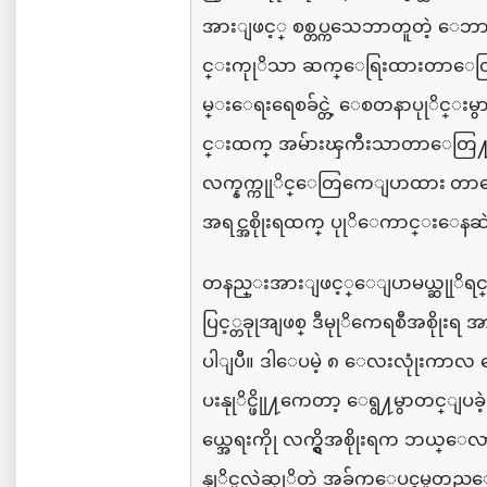
အားျဖင့္
စစ္တပ္ကသေဘာတူတဲ့
ေဘာင္
င္းကုုိသာ
ဆက္ေရြးထားတာေတ
မ္းေရးရေစခ်င္တဲ့
ေစတနာပုုိင္းမ
င္းထက္
အမ်ားၾကီး
သာတာေတြ႔ရ
လက္နက္ကုုိင္ေတြကေျပာထား တ
အရင္
အစိုုးရထက္
ပုုိေကာင္းေနဆဲ
တနည္းအားျဖင့္ေျပာမယ္ဆုုိရင
ပြင့္တခုုအျဖစ္
ဒီမုုိကေရစီအစိုုးရ
အ
ပါျပီ။
ဒါေပမဲ့
၈
ေလးလုုံးကာလ
ေ
ပးနုုိင္ဖိုု႔ကေတာ့
ေရွ႔မွာတင္ျပခဲ့
ယ္အေရးကိုု
လက္ရွိအစိုုးရက
ဘယ္ေလာ
နုုိင္မလဲဆုုိတဲ့
အခ်က္ေပၚမူတည္