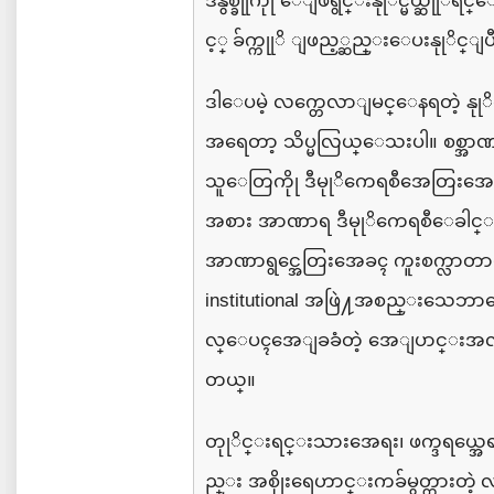
ဒီနွစ္ခုုကိုု
ေျဖရွင္းနုုိင္မယ္ဆုုိရင္
င့္ ခ်က္ကုုိ
ျဖည့္ဆည္းေပးနုုိင္ျပ
ဒါေပမဲ့
လက္တေလာျမင္ေနရတဲ့
နု
အရေတာ့
သိပ္မလြယ္ေသးပါ။
စစ္အာဏ
သူေတြကိုု
ဒီမုုိကေရစီအေတြးအေ
အစား
အာဏာရ
ဒီမုုိကေရစီ
ေခါင
အာဏာရွင္အေတြးအေခၚ
ကူးစက္လာတာမ
institutional
အဖြဲ႔အစည္းသေဘာအေ
လ္ေပၚအေျခခံတဲ့
အေျပာင္းအလဲမ်
တယ္။
တုုိင္းရင္းသားအေရး၊
ဖက္ဒရယ္အ
ည္း
အစိုုးရေဟာင္းကခ်မွတ္ထားတဲ့