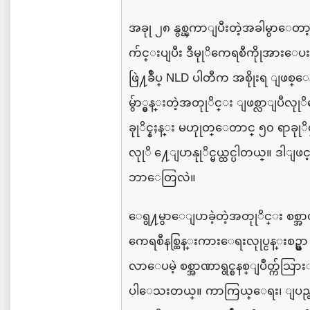
အခုု
၂၈
နွစ္ၾကာျပီးတဲ့အခါမွာေတာ
က်င္းပျပီး
ဒီမုုိကေရစီကိုုအားေပး
ဖြဲ႔ခ်ဳပ္
NLD
ပါတီက
အစိုုးရ
ျဖစ္ေန
မွ်ာ္မွန္းတဲ့အတုုိင္း
ျဖစ္လာျပီလုု
ခုုိင္နႈန္း
မဟုုတ္ေတာင္
၅၀
ရာခုု
လုုိ ႔ေျပာနုုိင္မယ္ထင္ပါတယ္။
ဒါျဖင
ဘာေတြလဲ။
ေရွ႔မွာေျပာခဲ့တဲ့အတုုိင္း
စစ္အာ
ကေရစီနစ္ထြန္းကားေရးလုုပ္ငန္းစဥ္မွာ
လာေပမဲ့
စစ္အာဏာရွင္စနစ္ျပဳတ္က်သြာ
ပါေသးတယ္။
ကာကြယ္ေရး၊
ျပ