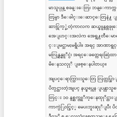
မာသူပုုန္
စခန္းေတြ၊
ဘန္ေကာက္က
တြမွာ
ဒီေခါင္းေဆာင္ေတြနဲ႔
ျ
ဆာင္
ရြက္္ခဲ့တဲ့ကာလက
ဆယ္စုုနွစ္တခု
အေျပာင္းအလဲက
အေရွ႔တီေမာ
င္းျမင္သာမႈမရွိပါ။
အရင္
အာဏာရွင
မလြန္ဆန္နုုိင္ပဲ၊
အရင္ေခတ္ကေရးဆြဲထားခ
မိေနသလုုိ
ျဖစ္ေနပါတယ္။
အျပင္ေရာက္သြားသူေတြ
လြတ္လပ္စြာ
ပိတ္ပင္ထားတဲ့အျပင္
နယ္စပ္ကေန
ျပန္
လာသ
တြင္း
၁၀
နွစ္ဆက္တုုိက္ေနထုုိင္ထား
ကာက္ပဲြ
၀င္ခြင့္
မေပးဘူးဆုုိျပီး
ပိ
ဒီလုုိ
၈
ေလးလုုံးနွစ္ပတ္လည္ေန ႔ေတ