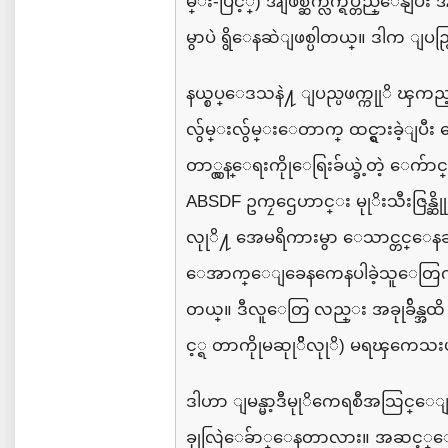
မ္း
-
ပြင့္
)
အျဖစ္ဆက္လက္ရပ္တည္ေနျပီး
အ
မွာပဲ
ရွိေနဆဲျဖစ္ပါ
တယ္။
ဒါက
ျပည
နယ္စပ္ေဒသနဲ႔
ျပည္ပဖက္ကုုိ
ၾကည့္
လွ်မ္းလွ်မ္းေတာက္
ထင္ရွားခဲ့ျပီး
ေ
တာ္လွန္ေရးကိုုေရြးခ်ယ္ခဲ့တဲ့
ေက်ာင
ABSDF
ဥကၠဌေဟာင္း
မုုိးသီးဇြန္ဆို
လုုိ႔
အေမရိကားမွာ
ေသာင္တင္ေနဆ
ေအာက္ေျခေနကေန
ပါခဲ့သူေ
တယ္။
ဒီလူေတြ လည္း
အခုုခ်ိန္အထိ
င့္ရ
တာကိုုမဆုုိိလုုိ
)
မရၾကေသးပ
ဒါဟာ
ျမန္မာ့ဒီမုုိကေရစီအသြင္ေျပ
ခုုလြဲေခ်ာ္ေနတာလား။
အဆင့္ေ