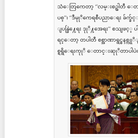
သံေတြကေတာ့
‘’
လမ္းစဥ္ပါတီ
ေ
ပစ္
’’
၊
‘’
ဒီမုုိကေရစီပညာေရး
ခ်က္ခ်
ျပန္ဖြဲ႔ေရး
ဒုုိ႔အေရး
’’
စသျဖင့္
ပ
ရင္ေတာ့
တပါတီ
စစ္အာဏာရွင္စနစ္ကုုိျ
စ္ရရွိေရးကုုိ
ေတာင္းဆုုိတာပါပဲ