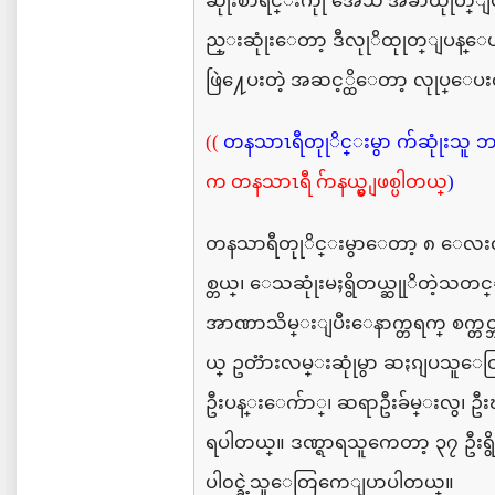
ဆုုံးစာရင္းကိုု
အေသ အခ်ာထုုတ္ျပ
ည္းဆုုံး
ေတာ့
ဒီလုုိထုုတ္ျပန္ေပးန
ဖြဲ႔ေပးတဲ့ အဆင့္ထိေတာ့
လုုပ္ေပးလိ
((
တနသာၤရီတုုိင္းမွာ
က်ဆုုံးသူ
ဘ
က တနသာၤရီ ဂ်ာနယ္မွ ျဖစ္ပါတယ္
)
တနသာရီတုုိင္းမွာေတာ့
၈
ေလးလ
စ္တယ္၊
ေသဆုုံးမႈရွိတယ္ဆုုိတဲ့သတင
အာဏာသိမ္းျပီးေနာက္တရက္
စက္တင္
ယ္
ဥတၱားလမ္းဆုုံမွာ
ဆႏၵျပသူေတြ
ဦးပန္းေက်ာ္၊
ဆရာဦးခ်မ္းလွ၊
ဦးၾ
ရပါတယ္။
ဒဏ္ရာရသူကေတာ့
၃၇
ဦးရ
ပါ၀င္ခဲ့သူေတြကေျပာပါတယ္။