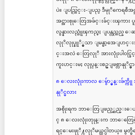
ပဲ။
ျပည္တြင္း
-
ျပည္ပ
ဒီမုုိကေရစီအင
အင္အားစုုေတြအခ်င္းခ်င္းၾကား
ပ
လွန္နားလည္ယုုံၾကည္မႈ
ျပန္လည္တည္ ေဆ
လုုိလုုပ္
နုုိ္င္မွသာ
ျမန္မာ့အေျပာင
င္းအလဲ ေတြလုုိ
အားလုုံးပါ၀င္ခြင့
ကူး
ေျပာင္းမႈ
လုုပ္ငန္းစဥ္ျဖစ္လာနုုိင္မွ
၈
ေလးလုုံးကာလ
ေမွ်ာ္မွန္းခ်က္ကိုု
နုုိင္မလား
အစိုုးရက
ဘာေတြျဖည့္ဆည္းေပးနု
င္
၈
ေလးလုုံးတုုန္းက
ဘာေတြေမွ်ာ
ရင္ေမးဖုုိ႔လုုိမယ္ထင္ပါတယ္။
မွတ္