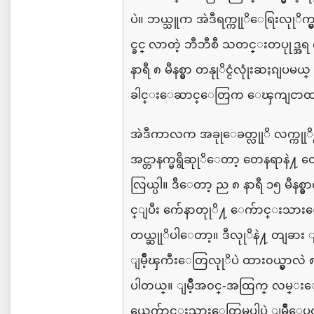
ပဲ။
ဘယ္သူက
အဲဒီရက္ကုုိေရြးလုုိက္
င္ခင္ လာတဲ့
ဘီဘီစီ
သတင္းတပုုဒ္အရ
နာရီ
၈
မီနစ္မွာ
တနုုိင္ငံလုုံးဆႏၵျပမယ္
ခါင္းေဆာင္ေတြက
ေၾကျငာထား
အဲဒီကာလက
အခုုေခတ္လုုိ
လက္ကုုိင္
အင္တာနက္မရွိဆုုိေတာ့
တေနရာနဲ႔
တ
လြယ္ပါ။
ဒီေတာ့
ည
၈
နာရီ
၁၅
မီနစ္မ
င္ျပီး
က်ေနာတုုိ႔
ေက်ာင္းသား
တယ္ဆုုိပါေတာ့။
ဒီလုုိနဲ႔
တျခား
ျမိဳ့ၾကီးေတြလုုိပဲ
ထား၀ယ္မွာလဲ
ပါတယ္။
ျမိဳ့အ၀င္
-
အထြက္
လမ္းေတ
ယ္က
ေက်ာင္းသားေတြမပါပဲ
ျမိဳ့ေ