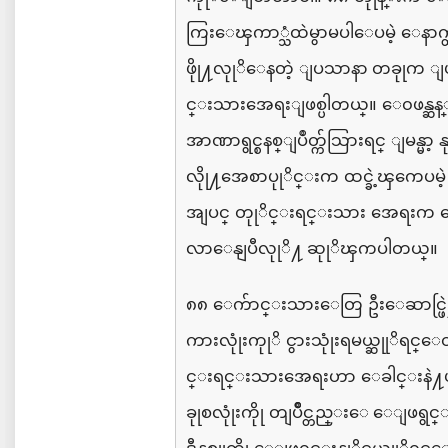
ကြးေၾကာ္သံထဲမွာမပါေပမဲ့
ေနာက
ဖိုု႔လုုိေနတဲ့
ျပသာနာ တခုုက
ျ
င္းသားအေရးျဖစ္ပါတယ္။
ေ၀ဖန္ဆန္
အာဏာရွင္စနစ္ျပဳတ္က်သြားရင္
ျမန္မာ့
န
လိုု႔အေစာပုုိင္းက
ထင္ခဲ့ၾကေပမဲ့
အျပင္
တုုိင္းရင္းသား
အေရးက
လာေနျပီလုုိ႔ ဆုုိၾကပါတယ္။
၈၈
ေက်ာင္းသားေတြ
ဦးေဆာင္ဖြဲ
ကားလုုံးကုုိ
ငွားသုုံးရမယ္ဆုုိရင္ေ
င္းရင္းသားအေရးဟာ
ေခါင္းနဲ႔
ခုုစလုုံးကိုု
တျပိဳင္တည္းေ ေျဖရွင္