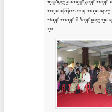
ဏ္ျပဳမွတ္တမ္းတင္ဖုုိ႔လုုိသလုုိ
မ
ဘာ္ေတြေကာ
အခုု
ဘယ္ေရာက္ျ
လဲဆုုိတာကုုိပါ
ဒီလုုိနွစ္ပတ္လည္ေ
ယ္။