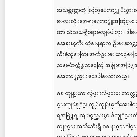
အသစ္တက္လာတဲ့
လြတ္ေတာ္ကုုိယ္စား
ေလးလုုံးအေရးေတာ္ပုုံအတြင္း
တာ
သံသယရွိစရာမလုုိပါဘူး။
ဒါေပ
အေရးၾကီး တဲ့ေနရာက
ဦး
ေဆာင္လ
ကီးခဲ့သူေတြ၊
အက်ဥ္းေထာင္ေတ
သ
မေပ်ာက္က်န္ခဲ့သူေတြ
အစိုုးရအဖြဲ
အေတာ္နည္း ေနပါေသးတယ္။
၈၈
တုုန္းက
လွ်မ္းလ်မ္းေတာက္ထင္ရွ
င္းကုုိနုုိင္၊
ကုုိကုုိၾကီးအပါ၀င
ရအဖြဲ႔ရဲ့
အျပင္စည္းမွာ
ဒီတုုိင္းက
တုုိင္း
အသီးသီးရွိ
၈၈
နယ္
ေခါင္