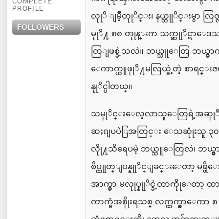
COMPLETE
PROFILE
လုုိ
ျမိဳ့တုုိင္း၊
နယ္တုုိင္းမွာ
လြတ
FOLLOWERS
မုုိ႔
၈၈
တုုန္းက
သက္ဆုုိင္ရာေဒ
တြျဖစ္ခဲ့သလဲ။
ဘယ္သူေတြ
ဘယ္မွာက
ေကာက္ယူဖုုိ႔မလြယ္ခဲ့တဲ့
စာရင္း
နုုိင္ပါတယ္။
သမုုိင္းေလ့လာသူေတြရဲ့အဆုု
ဆႏၵျပပဲြအတြင္း
ေသဆုုံးသူ
၃
လိုု႔သိရေပမဲ့
ဘယ္သူေတြလဲ၊
ဘယ္
စိပ္ထုုတ္ျပန္နုုိင္ျခင္းေတာ့ မရွိ
အာက္မွာ
မလုုပ္နုုိင္ခဲ့တာကိုုေတာ့
ထာ
ကာက္ခံအစိုုးရသစ္
လက္
ထက္မွာေကာ
၈