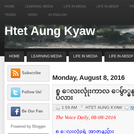
HOME
LEARNING MEDIA
LIFE IN MEDIA
LIFE IN ABSDF
PI
TRAVEL
VIDEO
IN ENGLISH
Htet Aung Kyaw
သတင္းသမားတဦးရဲ့ အေတြးအျမင္မ်ား
HOME
LEARNING MEDIA
LIFE IN MEDIA
LIFE IN ABSDF
Subscribe
Monday, August 8, 2016
၈ ေလးလုုံးကာလ ေမွ်ာ္မ
Follow Us!
ပီလား
1:59 AM
HTET AUNG KYAW
N
Be Our Fan
The Voice Daily, 08-08-2016
Powered by
Blogger
.
၈
ေလးလုုံးရဲ့
အာဇာနည္မ်ား