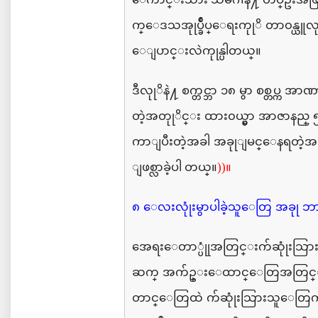
က္ေဒသအုုပ္ခ်ဳပ္ေရးကုုိ
တာ၀န္ယူလ
ေျပာင္းလဲကုုန္ပါတယ္။
ဒီလုုိနဲ႔
စက္တင္ဘာ
၁၈
မွာ
စစ္တပ္က
အာဏာ
တဲ့အတုုိင္း
ထား၀ယ္မွာ
အာဇာနည္
ကာျပီးတဲ့အခါ
အခုုျမင္ေနရတဲ့အ
ျဖစ္လာခဲ့ပါ တယ္။
))။
၈
ေလးလုုံးမွာပါခဲ့သူေတြ
အခုု
ဘ
အေရးေတာ္ပုုံအတြင္းက်ဆုုံးသြ
ဆက္
အက်ဥ္းေထာင္ေတြအတြင
တာင္ေတြထဲ
က်ဆုုံးသြားသူေတြကိ