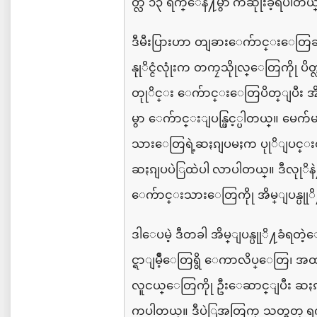
တ္လ
၁၃
ရက္ေန႔
မွာ က်ဆုုံးခဲ့ရပါတယ
ဒီမီးပြားဟာ
တျခားေက်ာင္းေတြ
နုုိင္ငံလုုံးက
တကၠသိုုလ္ေတြကိုု
ပိတ
တုုိင္း
ေက်ာင္းေတြပိတ္ျပီး
အ
မွာ
ေက်ာင္းျပန္ဖြင့္ပါတယ္။
မေက်မ
သားေတြရဲ့ဆႏၵျပမႈက
ပုုိျပင္း
ဆႏၵျပပဲြထဲပါ လာပါတယ္။
ဒီလုုိန
ေက်ာင္းသားေတြကိုု
အိမ္ျပန္ပု
ဒါေပမဲ့
ဒီတခါ
အိမ္ျပန္ပုုိ႔ခံရ
င္ရာျမိဳ့ေတြရွိ
ေကာလိပ္ေတြ၊
အ
လူငယ္ေတြကိုု
ဦးေဆာင္ျပီး
ဆႏၵျ
ကပါတယ္။
ဒီပဲြအတြက္
သတ္မွတ္ ရက