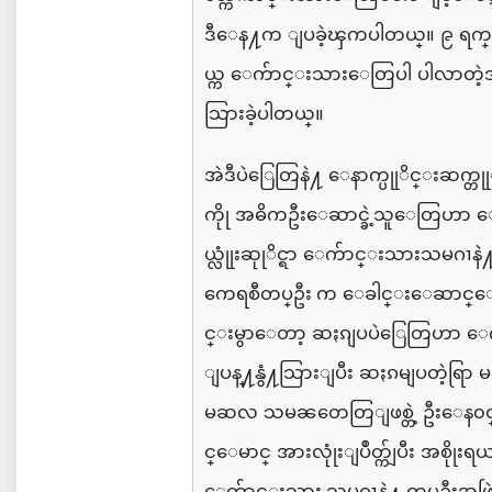
ဒီေန႔က
ျပခဲ့ၾကပါတယ္။
၉
ရက
ယ္
ေက်ာင္းသားေတြပါ
ပါလာတဲ
သြားခဲ့ပါတယ္။
အဲဒီပဲြေတြနဲ႔
ေနာက္ပုုိင္းဆက္တုု
ကိုု
အဓိကဦးေဆာင္ခဲ့သူေတြဟာ
ေ
ယ္လုုံးဆုုိင္ရာ
ေက်ာင္းသားသမဂၢနဲ
ကေရစီတပ္ဦး က
ေခါင္း
ေဆာင္ေ
င္းမွာေတာ့
ဆႏၵျပပဲြေတြဟာ
ေ
ျပန္႔နွံ႔သြားျပီး
ဆႏၵမျပတဲ့ရြာ
မ
မဆလ
သမၼတေတြျဖစ္တဲ့
ဦးေန၀င
င္ေမာင္
အားလုုံးျပဳတ္က်ျပီး
အစိုုးရ
ေက်ာင္းသား သမဂၢနဲ႔
တပ္ဦးအဖ