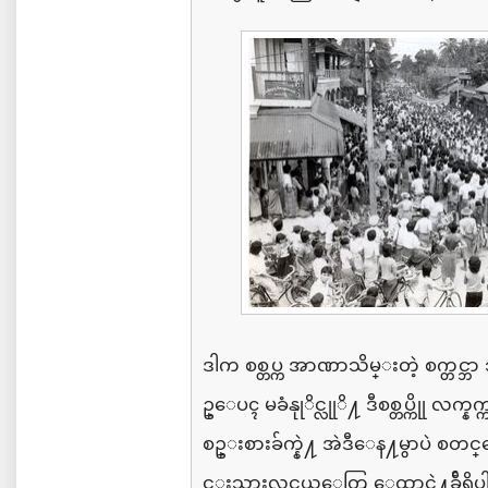
ဒါက
စစ္တပ္က
အာဏာသိမ္းတဲ့
စက္တင္ဘာ
ဥ္ေပၚ
မခံနုုိင္လုုိ႔
ဒီစစ္တပ္ကိုု
လက္
နက
စဥ္းစားခ်က္နဲ႔
အဲဒီေန႔မွာပဲ
စတင္ေ
င္းသားလူငယ္ေတြ
ေထာင္နဲ႔ခ်ီရွ