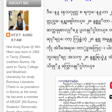
ABOUT ME
ဒီေန႔
ၾသဂုုတ္လ
၈
ရက္ေန႔ဟာ
တ္လည္ေန႔ျဖစ္ပါတယ္။
၂၈
နွစ္ဆုုိတာ
ဆက္တခုုစာလုုိ႔ေျပာနုုိင္ပါတယ္။
တ
HTET AUNG
ဆုုိရင္ေတာ့
လြန္ခဲ့တဲ့
၂၈
နွစ္က
အမွန
KYAW
Htet Aung Kyaw @ Win
ကိုု
အဲဒီအေရးေတာ္ပုုံအတြင္း
ပါ
Htein was born in 1964
ဘူးဆုုိရင္
အသက္
၂၈
နွစ္အရြယ္နဲ႔
အဲ
in Tavoy (Dawei),
southern Burma. He
သိဖုုိ႔ ခက္သြားနုုိင္ပါတယ္။
went to Tavoy College
and Moulmein
University for study
Burmese Literature.
(There is no journalism
in Burma at the time).
He became a member
of ABSDF (All Burma
Students' Democratic
Front) after military