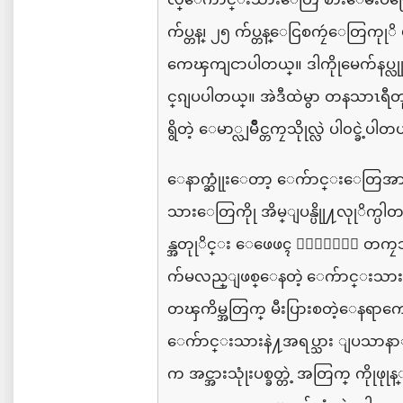
က်ပ္တန္၊
၂၅
က်ပ္တန္ေငြစကၠဴေတြကုုိ
ကေၾကျငာပါတယ္။
ဒါကိုုမေက်နပ္လ
င္
ဆႏၵျပပါတယ္။
အဲဒီထဲမွာ
တနသာၤရီတ
ရွိတဲ့
ေမာ္လျမိဳင္တကၠသိုုလ္လဲ
ပါ၀င္ခဲ့ပါတ
ေနာက္ဆုုံးေတာ့
ေက်ာင္းေတြအားလု
သားေတြကိုု
အိမ္ျပန္ပိုု႔လုုိက္ပါ
န္အတုုိင္း
ေဖေဖၚ
၀ါရီမွာ
တကၠသိ
က်မလည္ျဖစ္ေနတဲ့ ေက်ာင္းသ
တၾကိမ္အတြက္
မီးပြားစတဲ့ေနရာက
ေက်ာင္းသားနဲ႔အရပ္သား
ျပသာ
နာ
က
အင္အားသုုံးပစ္ခတ္တဲ့ အတြက္
ကိုုဖုု