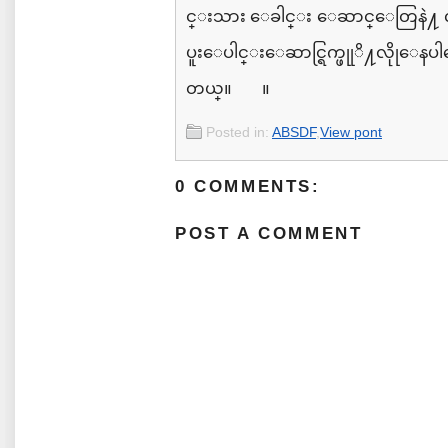
င္းသား ေခါင္း
ေဆာင္ေတြနဲ
႔
ပူးေပါင္းေဆာင္ရြက္ဖုုိ႔လိုုေ
တယ္။
။
Posted in:
ABSDF
,
View pont
0 COMMENTS:
POST A COMMENT