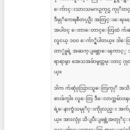
ေက်ာင္းသားသမဂၢဥကၠဌ
ကုုိတင
ဒီမုုိကေရစီတပ္ဦး
အတြင္းေရးမႈး
အပါ၀င္
ေတာေတာင္ေတြထဲ
က်ဆု
လူငယ္
၁၀၀
ေက်ာ္ရွိပါတယ္။
ဒါေ
တာ္ပုုံရဲ့
အဆက္ျဖစ္တာေၾကာင့္
ရာရာမွာ
အေသအခ်ာမွတ္တမ္းတင္
ဂု
ယ္။
ဒါက
က်ဆုုံးသြားသူေတြကုုိ
အသိ
စားခ်က္ပါ။
လူေတြ
ဒီေလာက္အမ်ားၾကီ
ရဲ့ေနာက္ခံသမုုိင္းကိုုလည္း
အက်ဥ
ယ္။
အားလုုံး သိျပီးျဖစ္တဲ့အတုုိင္
လ္ေက်ာင္းသားေတြ
စားေမးပဲြ