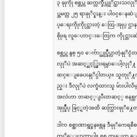
၃
ခုုကိုု
စစ္တပ္က
ဆက္လက္ခ်ဳပ္ကုုိင္ထားသလုု
ပ္အမတ္က
၂၅
ရာခုုိင္နႈန္း
ပါ၀င္ေနဆဲျ
ပ္ေရးကိုု
ကိုုင္ထားတဲ့
ေထြ
-
အုုပ္
ဌာန
စိုုးရ
လူေဟာင္းေတြက
ကိုုင္ထာ
စစ္တပ္က
နွစ္
၅၀
ေက်ာ္အုုပ္ခ်ဳပ္လာတဲ့နုုိင္ငံတ
လုုိပဲ
အဆင့္ဆင့္သြားရမွာေပါ့လုုိ႔
ဆင္ေျခေပးနုုိင္ပါတယ္။
သူတုုိ႔
ည္း
ဒီလုုိပဲ
လက္ခံထားသူ
မ်ားပါလိမ
အလဲဟာ
တဆင့္ျပီးတဆင့္
စနစ္တ
အုုပ္ခ်ဳပ္
ခြင့္ရတဲ့အထိ
ဆက္သြားဖုုိ႔ေတ
ဒါက
စစ္အာဏာရွင္စနစ္ကေန
ဒီမုုိကေရစီ
ကုုိေျပာတာပါ။
၈၈
တုုန္းက
ေ