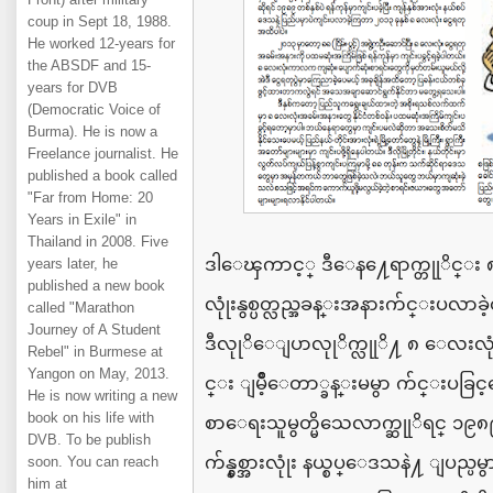
coup in Sept 18, 1988.
He worked 12-years for
the ABSDF and 15-
years for DVB
(Democratic Voice of
Burma). He is now a
Freelance journalist. He
published a book called
"Far from Home: 20
Years in Exile" in
Thailand in 2008. Five
ဒါေၾကာင့္
ဒီေန႔ေရာက္တုုိင္း
years later, he
published a new book
လုုံးနွစ္ပတ္လည္အခန္းအနားက်င္းပလာခ
called "Marathon
Journey of A Student
ဒီလုုိေျပာလုုိက္လုုိ႔
၈
ေလးလုု
Rebel" in Burmese at
Yangon on May, 2013.
င္း
ျမိဳ့ေတာ္ခန္းမမွာ
က်င္းပခြင့္
He is now writing a new
book on his life with
စာေရးသူမွတ္မိသေလာက္ဆုုိရင္
၁၉၈
DVB. To be publish
က်န္နွစ္အားလုုံး
နယ္စပ္ေဒသနဲ႔
ျပည္ပမ
soon. You can reach
him at