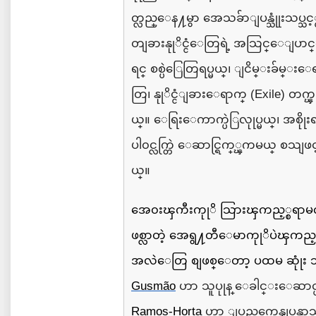
တ္လည္ေန႔မွာ
အေသခ်ာျပန္သုုံးသပ္သင
တျခားနုုိင္ငံေတြရဲ့
အသြင္ေျပာင
ရင္
စစ္ပဲြေတြရပ္မယ္၊
ျငိမ္းခ်မ္း
တြ၊
နုုိင္ငံျခားေရာက္
(Exile)
တက္ၾ
ယ္။
ေရြးေကာက္ပဲြလုုပ္မယ္၊
အစိုုး
ပါ၀င္လက္
ေဆာင္ရြက္္ၾကမယ္
စသျဖင
ယ္။
အေ၀းၾကီးကုုိ
သြားၾကည့္စရာမလ
ဖစ္လာတဲ့
အေရွ႔တီေမာကုုိပဲၾကည့္
အလဲေတြ
စျဖစ္ေတာ့
ပထမ
ဆုုံး
Gusmão
ဟာ
သူပုုန္ ေခါင္းေဆာင္
Ramos-Horta
ဟာ
ျပည္ပကေနျပန္လာသ