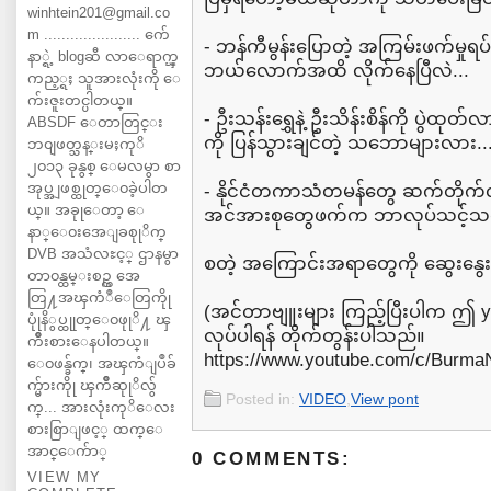
winhtein201@gmail.co
m ...................... က်ေ
- ဘန်ကီမွန်းပြောတဲ့ အကြမ်းဖက်မှုရ
နာ္ရဲ့ blogဆီ လာေရာက္ၾ
ဘယ်လောက်အထိ လိုက်နေပြီလဲ...
ကည့္ရႈ သူအားလုံးကို ေ
က်းဇူးတင္ပါတယ္။
- ဦးသန်းရွှေနဲ့ ဦးသိန်းစိန်ကို ပွဲထ
ABSDF ေတာတြင္း
ကို ပြန်သွားချင်တဲ့ သဘောများလား..
ဘ၀ျဖတ္သန္းမႈကုိ
၂၀၁၃ ခုနွစ္ ေမလမွာ စာ
အုပ္အျဖစ္ထုတ္ေ၀ခဲ့ပါတ
- နိုင်ငံတကာသံတမန်တွေ ဆက်တိုက်လ
ယ္။ အခုုေတာ့ ေ
အင်အားစုတွေဖက်က ဘာလုပ်သင့်သလ
နာ္ေ၀းအေျခစုုိက္
DVB အသံလႊင့္ ဌာနမွာ
စတဲ့ အကြောင်းအရာတွေကို ဆွေးနွ
တာ၀န္ထမ္းစဥ္က အေ
တြ႔အၾကံဳေတြကိုု
(အင်တာဗျူးများ ကြည့်ပြီးပါက ဤ y
ပုုံနိွပ္ထုုတ္ေ၀ဖုုိ႔ ၾ
လုပ်ပါရန် တိုက်တွန်းပါသည်။
ကိဳးစားေနပါတယ္။
https://www.youtube.com/c/Burm
ေ၀ဖန္ခ်က္၊ အၾကံျပဳခ်
က္မ်ားကိုု ၾကိဳဆုုိလ်ွ
Posted in:
VIDEO
,
View pont
က္... အားလုံးကုိေလး
စားစြာျဖင့္ ထက္ေ
အာင္ေက်ာ္
0 COMMENTS:
VIEW MY