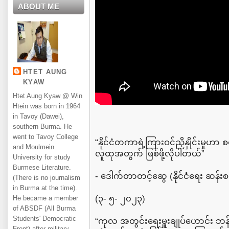
ABOUT ME
HTET AUNG
KYAW
Htet Aung Kyaw @ Win
Htein was born in 1964
in Tavoy (Dawei),
southern Burma. He
went to Tavoy College
“နိုင်ငံတကာရဲ့ကြားဝင်ညှိနှိုင်းမှု
and Moulmein
လူထုအတွက် ဖြစ်ဖို့လိုပါတယ်”
University for study
Burmese Literature.
- ဒေါက်တာတင့်ဆွေ (နိုင်ငံရေး ဆန်းစ
(There is no journalism
in Burma at the time).
(၃- ၅- ၂၀၂၃)
He became a member
of ABSDF (All Burma
Students' Democratic
“ကုလ အတွင်းရေးမှူးချုပ်ဟောင်း ဘန်
Front) after military