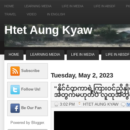
HOME
LEARNING MEDIA
LIFE IN MEDIA
LIFE IN ABSDF
PI
TRAVEL
VIDEO
IN ENGLISH
Htet Aung Kyaw
သတင္းသမားတဦးရဲ့ အေတြးအျမင္မ်ား
HOME
LEARNING MEDIA
LIFE IN MEDIA
LIFE IN ABSDF
Subscribe
Tuesday, May 2, 2023
“နိုင်ငံတကာရဲ့ကြားဝင်ညှိနှိ
Follow Us!
အတွက်မဟုတ်ပဲ လူထုအတွက်
3:02 PM
HTET AUNG KYAW
N
Be Our Fan
Powered by
Blogger
.