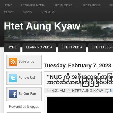
HOME
LEARNING MEDIA
LIFE IN MEDIA
LIFE IN ABSDF
PI
TRAVEL
VIDEO
IN ENGLISH
Htet Aung Kyaw
သတင္းသမားတဦးရဲ့ အေတြးအျမင္မ်ား
HOME
LEARNING MEDIA
LIFE IN MEDIA
LIFE IN ABSDF
Subscribe
Tuesday, February 7, 2023
“NUG ကို အစိုးရတရပ်အဖြစ
Follow Us!
ဆက်ဆံလာနေကြပြီဖြစ်ပါ
4:21 AM
HTET AUNG KYAW
N
Be Our Fan
Powered by
Blogger
.