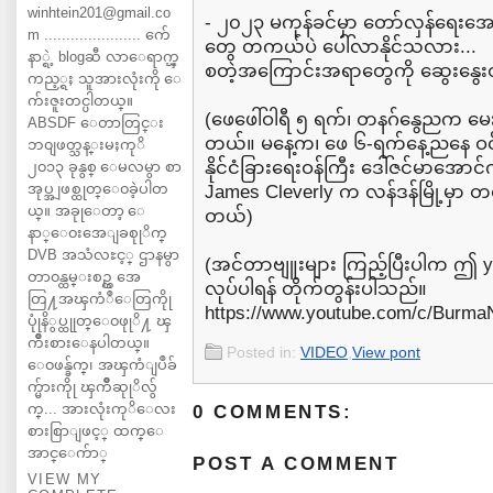
winhtein201@gmail.co
- ၂၀၂၃ မကုန်ခင်မှာ တော်လှန်ရေးအောင်ပ
m ...................... က်ေ
တွေ တကယ်ပဲ ပေါ်လာနိုင်သလား...
နာ္ရဲ့ blogဆီ လာေရာက္ၾ
စတဲ့အကြောင်းအရာတွေကို ဆွေးနွေ
ကည့္ရႈ သူအားလုံးကို ေ
က်းဇူးတင္ပါတယ္။
(ဖေဖေါ်ဝါရီ ၅ ရက်၊ တနဂ်နွေညက မေး
ABSDF ေတာတြင္း
တယ်။ မနေ့က၊ ဖေ ၆-ရက်နေ့ညနေ 
ဘ၀ျဖတ္သန္းမႈကုိ
နိုင်ငံခြားရေးဝန်ကြီး ဒေါ်ဇင်မာအောင်က
၂၀၁၃ ခုနွစ္ ေမလမွာ စာ
အုပ္အျဖစ္ထုတ္ေ၀ခဲ့ပါတ
James Cleverly က လန်ဒန်မြို့မှာ တရ
ယ္။ အခုုေတာ့ ေ
တယ်)
နာ္ေ၀းအေျခစုုိက္
DVB အသံလႊင့္ ဌာနမွာ
(အင်တာဗျူးများ ကြည့်ပြီးပါက ဤ y
တာ၀န္ထမ္းစဥ္က အေ
လုပ်ပါရန် တိုက်တွန်းပါသည်။
တြ႔အၾကံဳေတြကိုု
https://www.youtube.com/c/Burm
ပုုံနိွပ္ထုုတ္ေ၀ဖုုိ႔ ၾ
ကိဳးစားေနပါတယ္။
Posted in:
VIDEO
,
View pont
ေ၀ဖန္ခ်က္၊ အၾကံျပဳခ်
က္မ်ားကိုု ၾကိဳဆုုိလ်ွ
က္... အားလုံးကုိေလး
0 COMMENTS:
စားစြာျဖင့္ ထက္ေ
အာင္ေက်ာ္
POST A COMMENT
VIEW MY