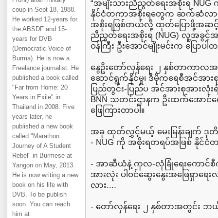
“အမျိးသားညီညွတ်ရေးအစိုးရ NUG က
coup in Sept 18, 1988.
နိုင်ငံတကာအစိုးရတွေက ဆက်ဆံလာန
He worked 12-years for
အစိုးရဖြစ်တယ်လို့ ထုတ်ပြောဖို့အဆင့
the ABSDF and 15-
ညီညွတ်ရေးအစိုးရ (NUG) လူ့အခွင့်အ
years for DVB
ဝန်ကြီး ဦးအောင်မျိုးမင်းက ပြောပါ
(Democratic Voice of
Burma). He is now a
နွေဦးတော်လှန်ရေး ၂ နှစ်တာကာလအတွ
Freelance journalist. He
ဆောင်ရွက်နိုင်မှု၊ ဒီမိုကရေစီအင်အာ
published a book called
"Far from Home: 20
ပြည်တွင်း-ပြည်ပ အင်အားစုအားလုံးရဲ့
Years in Exile" in
BNN သတင်းဌာနက ဦးထက်အောင်ကျော်
Thailand in 2008. Five
ဖြေကြားတာပါ။
years later, he
published a new book
အခု ထုတ်လွှင့်မယ့် မေးမြန်းချက် ဒုတိယ
called "Marathon
- NUG ကို အစိုးရတရပ်အဖြစ် နိုင်
Journey of A Student
Rebel" in Burmese at
- အာဆီယံနဲ့ ကုလ-လုံခြုံရေးကောင်စ
Yangon on May, 2013.
အားလုံး ပါဝင်ဆွေးနွေးအဖြေရှာရေးလမ်
He is now writing a new
လား....
book on his life with
DVB. To be publish
soon. You can reach
- တော်လှန်ရေး ၂ နှစ်တာအတွင်း ဘယ
him at