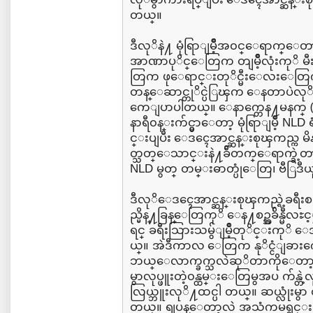
တယ္။
ဒီလုိနဲ႔ မုံရြာျမိဳ့အ၀င္ေရာက္ေတ
အာဏာပုိင္ေတြက တျမိဳ့လုံးကုိ မီ
တြက ဖုေရာင္းတုိင္မီးေလးေတြ
တန္ေဆာင္တုိင္ပဲြၾက ေနတာပဲလုိ႔
ကေျပာပါတယ္။ ေနာက္တေန႔မနက္ 
နာရီ၀န္းက်င္မွာေတာ့ မုံရြာျမိဳ့ NL
င္းပျပီး ေဒၚေအာင္ဆန္းစုၾကည္က မိ
တ္သတ္ေသာင္းနဲ႔ခ်ီတက္ေရာက္ခဲ့တာ
NLD မွတ္ တမ္းဓာတ္ပုံေတြ၊ ဗီြ
ဒီလုိေဒၚေအာင္ဆန္းစုၾကည္ရဲ့ခရီ
ည္မိန္႔ခြန္ေတြကုိ ေန႔စဥ္အခ်ိန္မီလႊင
ရင္ ခရီးသြားသမွ်ျမိဳ့တုိင္းကု
ယ္။ အဲဒီကာလ ေတြက နုိင္ငံျခားကေန
ဘယ္ေလာက္ခက္သလဲဆုိတာကိုေတာ့ နု
မွာလုပ္ဖူးတဲ့၀န္ထမ္းေတြမွအပ က်န္တဲ
လြယ္ဘူးလုိ႔ထင္ပါ တယ္။ ဆယ္လုံးမ
တယ္။ ရျပန္ေတာ့လဲ အသံကမရွင္းဘ