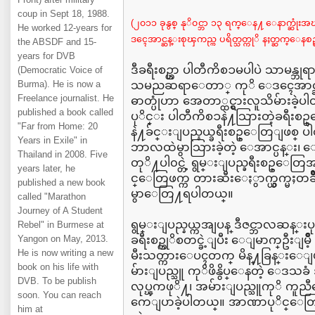
coup in Sept 18, 1988.
(၂၀၁၁ ခုနွစ္ နုိ၀င္ဘာ ၁၃ ရက္ေန႔ ေနာက္ဆုံးအၾကိ
He worked 12-years for
ဒၚေအာင္ဆန္းစုၾကည္က ပရိတ္သတ္ကုိ နႈတ္ဆက္ေနစဥ
the ABSDF and 15-
years for DVB
ဒီခရီးစဥ္ဟာ ပါတီကိစၥမပါပဲ သာမန္ဘုရား
(Democratic Voice of
Burma). He is now a
သမညဆရာေတာ္ ကုိ ေဒၚေအာင္ဆန္
Freelance journalist. He
ဓာတ္ပုံဟာ အေတာ္ထင္ရွားလူသိမ်ားခဲ့
published a book called
ပုိင္း ပါတီကိစၥနဲ႔သြားတဲ့ခရီး
"Far from Home: 20
နဲ႔ခ်င္းျပည္နယ္ခရီးစဥ္ေတြျဖစ္ ပါ
Years in Exile" in
ဘာလထဲမွာသြားခဲ့တဲ့ ေအာင္ပန္း၊ ေတာ
Thailand in 2008. Five
တုိ႔ပါ၀င္တဲ့ ရွမ္းျပည္ခရီးစဥ္
years later, he
င္ေတြဖက္က တားဆီးေႏွာက္ယွက္မႈတခ်ဳိ
published a new book
မွာေတြ႔ရပါတယ္။
called "Marathon
Journey of A Student
ရွမ္းျပည္နယ္ကအျပန္ ဒီဇင္ဘာလဆန္း
Rebel" in Burmese at
Yangon on May, 2013.
ခရီးစဥ္ကုိစတင္ခဲ့ျပီး ေျမာက္ဦးျမ
He is now writing a new
မီးသတ္ကားေပၚတက္ မိန္႔ခြန္းေျပ
book on his life with
မ်ားျပည္သူ ကုိဖိနွိပ္ေနတဲ့ ေဒသ
DVB. To be publish
လုပ္ၾကဖုိ႔၊ အမ်ားျပည္သူကုိ ကူ
soon. You can reach
ကေျပာခဲ့ပါတယ္။ အာဏာပုိင္ေတြဖက္က 
him at