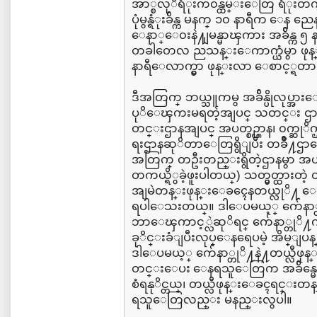
အာ္စလုိရံုးက၀န္ထမ္းေတြ ရံုးတက္ရ
ပုံမွန္ရံုးခ်ိန္က မနက္ ၁၀ နာရီက ေန 
ေနာ္ေ၀းနဲ႔ျမန္မာၾကား အခ်ိန္က 
တခါတေလ ညသန္းေကာက္ယံမွာ ဖုန
နာရီေလာက္မွာ ဖုန္းလာ ေစာင့္ရတာ
ဒီအတြက္ ဘယ္သူကမွ အခ်ိန္ပိုလုပ္
ပုိေၾကးမရတဲ့အျပင္ သတင္း ဌ
တင္းဌာနအျပင္ အပတ္စဥ္ဌာန၊ ၀က္ဆုိက္
ရးဌာနဆုိတာေတြရွိျပီး တခ်ဳိ႔ဌာနေ
အတြက္ တဦးတည္းရွိတဲ့ဌာနမွာ အယ္ဒ
တကယ္ရိွခဲ့ဖူးပါတယ္) သတ္မွတ္ထားတဲ့ 
အျမဲတန္းဖုန္းေခၚေနတယ္လုိ႔ ေတာ
ရပါေသးတယ္။ ဒါေပမယ့္ က်ေနာ္တု
ဘာေၾကာင့္လဲဆုိရင္ က်ေနာ္တုိ႔က အ
ခုိင္းခံျပီးလုပ္ေနရေပမဲ့ အိမ္ျပန
ဒါေပမယ့္ က်ေနာ္တုိ႔နဲ႔တယ္လီဖုန္
တင္းေပး ေနရသူေတြက အခ်ိန္မေရြး
စံရနုိင္တယ္၊ တယ္လီဖုန္းေခၚရင္းတ
ရသူေတြလည္း မနည္းလွပါ။