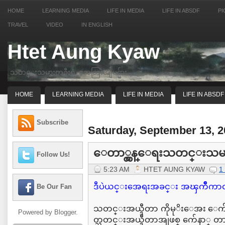
HOME
LEARNING MEDIA
LIFE IN MEDIA
LIFE IN ABSDF
PI
TRAVEL
VIDEO
IN ENGLISH
Htet Aung Kyaw
သတင္းသမားတဦးရဲ့ အေတြးအျမင္မ်ား
HOME
LEARNING MEDIA
LIFE IN MEDIA
LIFE IN ABSDF
Subscribe
Saturday, September 13, 
ေတာ္လွန္ေရးသတင္းသမားတဦ
Follow Us!
5:23 AM
HTET AUNG KYAW
1
ဒီပဲယင္းအေရးအခင္း အၾကိဳကာလ
Be Our Fan
သတင္းအယ္ဒီတာ ကိုမုိးေအး ေ
Powered by
Blogger
.
တ္သတင္းအယ္ဒီတာအျဖစ္ က်ေနာ္ တာ