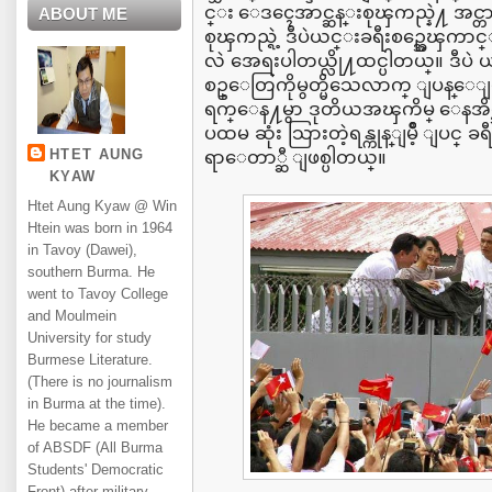
င္း ေဒၚေအာင္ဆန္းစုၾကည္နဲ႔ အင္တ
ABOUT ME
စုၾကည္ရဲ့ ဒီပဲယင္းခရီးစဥ္အေၾ
လဲ အေရးပါတယ္လို႔ထင္ပါတယ္။ ဒီပဲ ယင္
စဥ္ေတြကိုမွတ္မိသေလာက္ ျပန္ေျ
ရက္ေန႔မွာ ဒုတိယအၾကိမ္ ေနအိမ္အက
ပထမ ဆုံး သြားတဲ့ရန္ကုန္ျမိဳ့ ျပင္ 
HTET AUNG
ရာေတာ္ဆီ ျဖစ္ပါတယ္။
KYAW
Htet Aung Kyaw @ Win
Htein was born in 1964
in Tavoy (Dawei),
southern Burma. He
went to Tavoy College
and Moulmein
University for study
Burmese Literature.
(There is no journalism
in Burma at the time).
He became a member
of ABSDF (All Burma
Students' Democratic
Front) after military