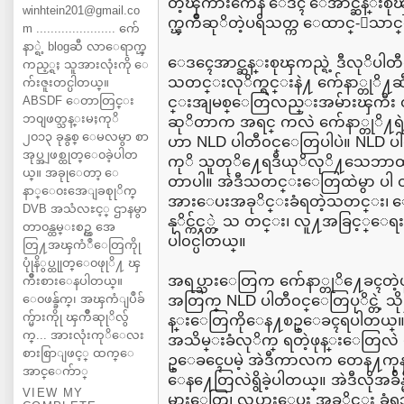
တဲ့ၾကားကေန ေဒၚ ေအာင္ဆန္းစုၾ
winhtein201@gmail.co
က္ၾကိဳဆုိတဲ့ပရိသတ္က ေထာင္-ေသာင္းခ
m ...................... က်ေ
နာ္ရဲ့ blogဆီ လာေရာက္ၾ
ေဒၚေအာင္ဆန္းစုၾကည္ရဲ့ ဒီလုိပါ
ကည့္ရႈ သူအားလုံးကို ေ
သတင္းလုိက္ရင္းနဲ႔ က်ေနာ္တုိ႔ဆ
က်းဇူးတင္ပါတယ္။
ABSDF ေတာတြင္း
င္းအျမစ္ေတြလည္းအမ်ားၾကီး 
ဘ၀ျဖတ္သန္းမႈကုိ
ဆုိတာက အရင္ ကလဲ က်ေနာ္တုိ႔
၂၀၁၃ ခုနွစ္ ေမလမွာ စာ
ဟာ NLD ပါတီ၀င္ေတြပါပဲ။ NLD ပါ
အုပ္အျဖစ္ထုတ္ေ၀ခဲ့ပါတ
ကုိ သူတုိ႔ေရဒီယုိလုိ႔သေဘာထ
ယ္။ အခုုေတာ့ ေ
တာပါ။ အဲဒီသတင္းေတြထဲမွာ ပါ
နာ္ေ၀းအေျခစုုိက္
အားေပးအခုိင္းခံရတဲ့သတင္း၊
DVB အသံလႊင့္ ဌာနမွာ
နုိင္က်င့္တဲ့ သ တင္း၊ လူ႔အခြင့္ေရးခ
တာ၀န္ထမ္းစဥ္က အေ
ပါ၀င္ပါတယ္။
တြ႔အၾကံဳေတြကိုု
ပုုံနိွပ္ထုုတ္ေ၀ဖုုိ႔ ၾ
အရပ္သားေတြက က်ေနာ္တုိ႔ေခၚတဲ့ဖ
ကိဳးစားေနပါတယ္။
ေ၀ဖန္ခ်က္၊ အၾကံျပဳခ်
အတြက္ NLD ပါတီ၀င္ေတြပုိင္တဲ့ သို႔
က္မ်ားကိုု ၾကိဳဆုုိလ်ွ
န္းေတြကိုေန႔စဥ္ေခၚရပါတယ္။ အဲ
က္... အားလုံးကုိေလး
အသိမ္းခံလုိက္ ရတဲ့ဖုန္းေတြလဲ
စားစြာျဖင့္ ထက္ေ
ဥ္ေခၚေပမဲ့ အဲဒီကာလက တေန႔ကုန္
အာင္ေက်ာ္
ေန႔ေတြလဲရွိခဲ့ပါတယ္။ အဲဒီလိုအခ်ိန္
VIEW MY
မားေတြ၊ လုပ္အားေပး အခုိင္း ခံရသူ