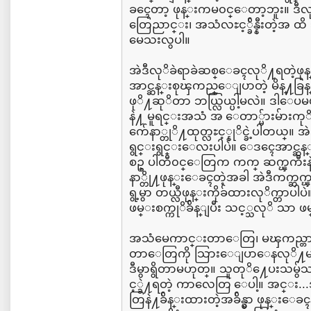
ခၚေတာ့ ဖုန္းကမ၀င္ေတာ့ဘူး။ ဒီ
တြေညာင္း၊ အသံလႊင့္ခ်ိန္နီးတဲ့အ
မေသးလွပါ။
အဲဒီလုိခဲရာခဲဆစ္ေခၚလုိ႔ရတဲ
အာင္ဆန္းစုၾကည္ေျပာတဲ့ မိန္႔ခြန
ဖုိ႔ဆုိတာ ဘယ္လြယ္ပါ့မလဲ။ ဒါေ
နဲ႔ မူရင္းအသံ အ ေတာ္မ်ားမ်ား
က်ေနာ္တုိ႔ထုတ္လႊင့္နုိင္ခဲ့ပါတ
ရွင္းရွင္းေလးပါပဲ။ ေဒၚေအာင္ဆ
စဥ္ ပါတီ၀င္ေတြက ကက္ ဆက္ၾကီး
နာ္တို႔ဖုန္းေခၚတဲ့အခါ အဲဒီကက္ဆက္
ရွ့မွာ တယ္လီဖုန္းကိုခ်ထားလုိက္တာ
ဖမ္းစက္ကုိခ်ိန္ျပီး သင့္သလုိ သာ
အသံမေကာင္းတာေတြ၊ မၾကည္တ
တာေတြကို သြားေျပာေနလုိ႔မရ
ဒီမွာရွိတာမဟုတ္။ သူတုိ႔ေပးသမ
င့္ခဲ႔ရတဲ့ ကာလေတြ ေပါ့။ အင္း.
တြနဲ႔ခ်ိန္းထားတဲ့အခ်ိန္မွာ ဖုန္းေ