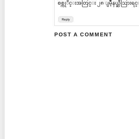
စစ္ကုိင္းအတြင္း ၂၈ ျမိိဳ့နယ္ဆီသြားရ
Reply
POST A COMMENT