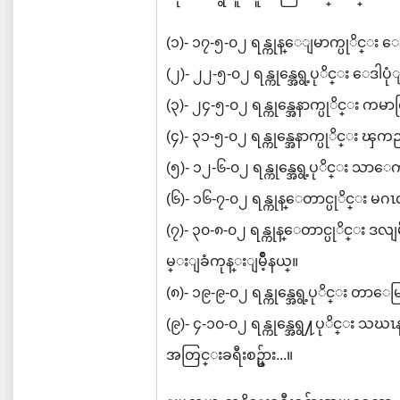
(၁)- ၁၇-၅-၀၂ ရန္ကုန္ေျမာက္ပုိင္း 
(၂)- ၂၂-၅-၀၂ ရန္ကုန္အေရွ့ပုိင္း ေဒါပုံျ
(၃)- ၂၄-၅-၀၂ ရန္ကုန္အေနာက္ပုိင္း ကမာ
(၄)- ၃၁-၅-၀၂ ရန္ကုန္အေနာက္ပုိင္း ၾကည္
(၅)- ၁၂-၆-၀၂ ရန္ကုန္အေရွ့ပုိင္း သာေ
(၆)- ၁၆-၇-၀၂ ရန္ကုန္ေတာင္ပုိင္း မဂ
(၇)- ၃၀-၈-၀၂ ရန္ကုန္ေတာင္ပုိင္း ဒလျမ
မ္းျခံကုန္းျမိဳ့နယ္။
(၈)- ၁၉-၉-၀၂ ရန္ကုန္အေရွ့ပုိင္း တာေမြ
(၉)- ၄-၁၀-၀၂ ရန္ကုန္အေရွ႔ပုိင္း သဃၤ
အတြင္းခရီးစဥ္မ်ား...။