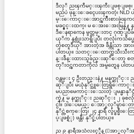
ဒီလုိ ညၾကီမင္းၾကီးျဖစ္ျဖစ္၊
မညဴပဲ ဖုန္းေခၚေပးၾကတဲ့၊ NLD 
မ္းေကာင္းေအာင္ၾကိဳးစားခဲ့ၾကတဲ့
မခင္နွင္းထက္၊ မ ေအးေအးမြန္နဲ႔
ဒီေနရာကေန မွတ္တမ္းတင္ ဂုဏ္ျပဳခ်
ယုိက နွစ္လုံးသာရွိျပီး တလုံးကသ
တဲ့စတူဒီယုိ အားတဲ့အ ခ်ိန္ကိုသာ
ပါတယ္။ သတင္းေထာက္အသီးသီးက သက္
န္းခ်ိန္းထားသူခ်ည္းဆုိေတာ့ စတူဒီ
တုိး၀င္ၾကတာကိုလဲ အမွတ္ရေန ပါတယ
၀န္ထမ္း ၄ ဦးတည္းနဲ႔ မနက္ဆုိင္း
ဆုိျပီး မယုံနုိင္သူေတြရွိေကာင္းရွိ 
မပညာမေကာင္းေသးတဲ့ ျမန္မာနုိင္
က္နဲ႔ မ နက္ဆုိင္း ညဆုိင္း ၂ ခုစလ
င္ပါ။ ဒါေပမယ့္ ေအာ္စလုိမွာေတ
နုိင္တဲ့စက္ေတြ၊ ၂၄ နာရီ လွ်ပ္စစ္မ
ပ္ျဖစ္ရံု) ဖန္တီး နုိင္ခဲ့ပါတယ္။
ည ၉ နာရီအသံလႊင့္ခ်ိန္ (ေအာ္စလုိအ