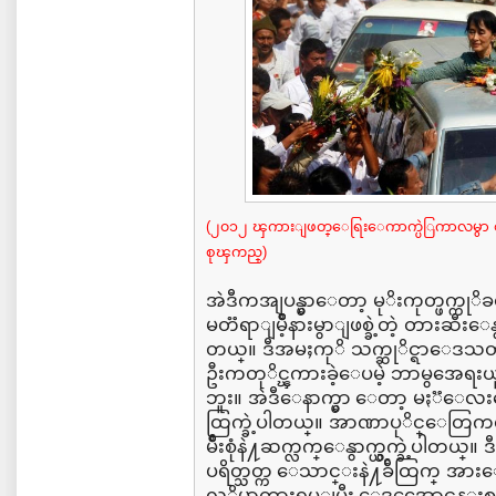
(၂၀၁၂ ၾကားျဖတ္ေရြးေကာက္ပဲြကာလမွာ စည
စုၾကည္)
အဲဒီကအျပန္မွာေတာ့ မုိးကုတ္ဖက္ကုိခ
မတၱရာျမိဳ့နားမွာျဖစ္ခဲ့တဲ့ တားဆီးေန
တယ္။ ဒီအမႈကုိ သက္ဆုိင္ရာေဒသတရာ
ဦးကတုိင္ၾကားခဲ့ေပမဲ့ ဘာမွအေရးယ
ဘူး။ အဲဒီေနာက္မွာ ေတာ့ မႏၱေလးက
ထြက္ခဲ့ပါတယ္။ အာဏာပုိင္ေတြက
မ်ဳိးစုံနဲ႔ဆက္လက္ေနွာက္ယွက္ခဲ့ပါတယ္။ ဒ
ပရိတ္သတ္က ေသာင္းနဲ႔ခ်ီထြက္ အား
လုိမွာကားရပ္ျပီး ေဒၚေအာင္ဆန္းစု