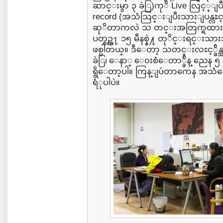
ဆာင္းမွာ ၃ ခဲြ)ကုိ Live လြင့္ျပ
record (အသံသြင္းျပီးသားျပန္လႊင္
ဆုိတာကလဲ သ တင္းအတြက္ရထားတဲ့ ၂၅
ပတ္စဥ္က႑ ၁၅ မီနစ္နဲ႔ တုိင္းရင္းသာ
ဖစ္ပါတယ္။ ဒီေတာ့ သတင္းလႊင့္ခ်ိန္အျပ
ခဲြ၊ ေနာ္ ေ၀းစံေတာ္ခ်ိန္ ညေန ၅ 
ရွိေတာ့ပါ။ ကြန္ျပဴတာကေန အသ
ရံုပါပဲ။