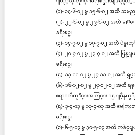
ျပည္နယ္-တုိင္းခရီးစဥ္မ်ားအျဖစ္ကေတာ့..
(၁)- ၁၄-၆-၀၂ မွ ၁၅-၆-၀၂ အထိ သမညာ
(၂)- ၂၂-၆-၀၂ မွ ၂၉-၆-၀၂ အထိ မႏၱေ
ခရီးစဥ္။
(၃)- ၁၄-၇-၀၂ မွ ၁၇-၇-၀၂ အထိ ပဲခူးတ
(၄)- ၂၀-၇-၀၂ မွ ၂၃-၇-၀၂ အထိ မြန္ျပ
ခရီးစဥ္။
(၅)- ၁၃-၁၁-၀၂ မွ ၂၇-၁၁-၀၂ အထိ ရွမ္း
(၆)- ၁၆-၁၂-၀၂ မွ ၂၄-၁၂-၀၂ အထိ ရခု
ဧရာ၀တီတုိင္းအတြင္း ၁၅ ျမိဳ့နယ္ခရီ
(ရ)- ၃-၄-၀၃ မွ ၁၃-၄-၀၃ အထိ မေကြးတု
ခရီးစဥ္။
(၈)- ၆-၅-၀၃ မွ ၃၀-၅-၀၃ အထိ ကခ်င္ျ