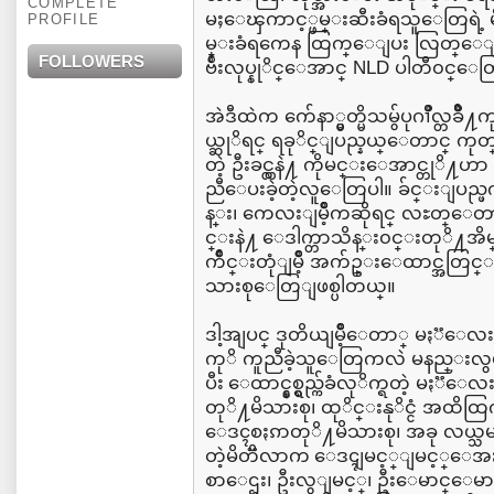
COMPLETE
မႈေၾကာင့္ဖမ္းဆီးခံရသူေတြရဲ့
PROFILE
မ္းခံရကေန ထြက္ေျပး လြတ္ေျမ
FOLLOWERS
ဗ်ဳးလုပ္နုိင္ေအာင္ NLD ပါတီ၀င္ေ
အဲဒီထဲက က်ေနာ္မွတ္မိသမွ်ပုဂၢိဳလ္တ
ယ္ဆုိရင္ ရခုိင္ျပည္နယ္ေတာင္ ကုတ္ျမိ
တဲ့ ဦးခင္လွနဲ႔ ကိုမင္းေအာင္တုိ
ညီေပးခဲ့တဲ့လူေတြပါ။ ခ်င္းျပည္ဖက္
န္း၊ ကေလးျမိဳ့ကဆိုရင္ လႊတ္ေတာ
င္းနဲ႔ ေဒါက္တာသိန္း၀င္းတုိ႔အိမ္။ 
က်ဳိင္းတုံျမိဳ့ အက်ဥ္းေထာင္အတြင္းကြယ
သားစုေတြျဖစ္ပါတယ္။
ဒါ့အျပင္ ဒုတိယျမိဳ့ေတာ္ မႏၱေ
ကုိ ကူညီခဲ့သူေတြကလဲ မနည္းလွပ
ပီး ေထာင္နွစ္ရွည္က်ခံလုိက္ရတဲ့ မ
တုိ႔မိသားစု၊ ထုိင္းနုိင္ငံ အထ
ေဒၚစႏၵာတုိ႔မိသားစု၊ အခု လယ္
တဲ့မိတၱိလာက ေဒၚျမင့္ျမင့္ေအး
စာေဌး၊ ဦးလွျမင့္၊ ဦးေမာင္ေမ