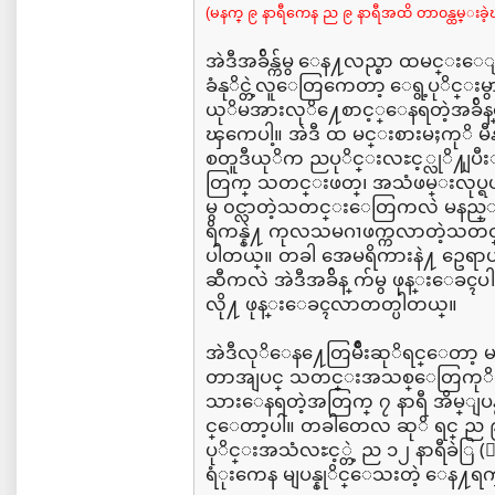
(မနက္ ၉ နာရီကေန ည ၉ နာရီအထိ တာ၀န္ထမ္းခဲ့ၾကတ
အဲဒီအခ်ိန္က်မွ ေန႔လည္စာ ထမင
ခံနုိင္တဲ့လူေတြကေတာ့ ေရွ့ပုိင္းမ
ယုိမအားလုိ႔ေစာင့္ေနရတဲ့အခ်
ၾကေပါ့။ အဲဒီ ထ မင္းစားမႈကုိ မ
စတူဒီယုိက ညပုိင္းလႊင့္လုိ႔ျပီး
တြက္ သတင္းဖတ္၊ အသံဖမ္းလုပ္ရပါ
မွ ၀င္လာတဲ့သတင္းေတြကလဲ မနည္
ရိကန္နဲ႔ ကုလသမဂၢဖက္ကလာတဲ့သတင္း
ပါတယ္။ တခါ အေမရိကားနဲ႔ ဥေရာပမ
ဆီကလဲ အဲဒီအခ်ိန္ က်မွ ဖုန္းေခ
လို႔ ဖုန္းေခၚလာတတ္ပါတယ္။
အဲဒီလုိေန႔ေတြမ်ဳိးဆုိရင္ေတာ့ မ
တာအျပင္ သတင္းအသစ္ေတြကုိပါ 
သားေနရတဲ့အတြက္ ၇ နာရီ အိမ္ျပန္ဖ
င္ေတာ့ပါ။ တခါတေလ ဆုိ ရင္ ည 
ပုိင္းအသံလႊင့္တဲ့ ည ၁၂ နာရီခဲြ (ျ
ရံုးကေန မျပန္နုိင္ေသးတဲ့ ေန႔ရက