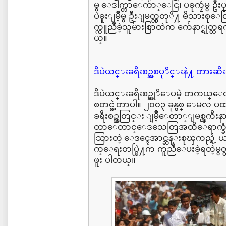
မွ ေဒါက္တာေက်ာ္ေငြ၊ ပခုကၠဴမွ ဦးပုိ
ပဲခူးျမိဳ့မွ ဦးျမတ္လွတုိ႔ မိသားစ
က္ကူညီခဲ့သူမ်ားစြာထဲက က်ေနာ္ရုတ္
ယ္။
ဒီပဲယင္းခရီးစဥ္အစပုိင္းနဲ႔ တားဆီးေ
ဒီပဲယင္းခရီးစဥ္ဆုိေပမဲ့ တကယ္ေတာ့
စတင္ခဲ့တာပါ။ ၂၀၀၃ ခုနွစ္ ေမလ ပထမ
ခရီးစဥ္အတြင္း ျမိဳ့ေတာ္ျမစ္ၾကီး
တာေတာင္ေဒသေတြအထိေရာက္ခံျပီ
သြားတဲ့ ေဒၚေအာင္ဆန္းစုၾကည္ရဲ့ ယ
က္ေရးတပ္ဖြဲ႔က ကူညီေပးခဲ့ရတဲ့မွ
ဖူး ပါတယ္။