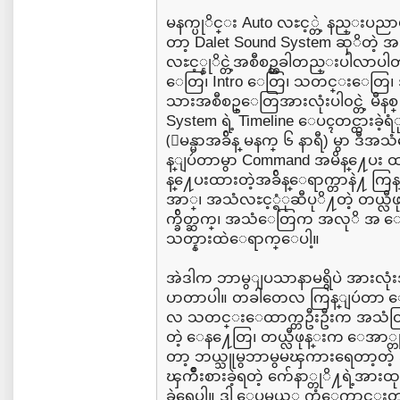
မနက္ပုိင္း Auto လႊင့္တဲ့ နည္းပ
တာ့ Dalet Sound System ဆုိတဲ့ အသ
လႊင့္နုိင္တဲ့အစီစဥ္တခါတည္းပါလာပါ
ေတြ၊ Intro ေတြ၊ သတင္းေတြ၊ အပ
သားအစီစဥ္ေတြအားလုံးပါ၀င္တဲ့ မီနစ္
System ရဲ့ Timeline ေပၚတင္ထားခဲ့ရံု
(ျမန္မာအခ်ိန္ မနက္ ၆ နာရီ) မွာ ဒ
န္ျပဴတာမွာ Command အမိန္႔ေပး ထ
န္႔ေပးထားတဲ့အခ်ိန္ေရာက္တာနဲ႔
အာ္၊ အသံလႊင့္ရံုဆီပုိ႔တဲ့ တယ္
က္ခ်ိတ္ဆက္၊ အသံေတြက အလုိ အ ေလ်
သတ္နားထဲေရာက္ေပါ့။
အဲဒါက ဘာမွျပသာနာမရွိပဲ အားလုံး
ပာတာပါ။ တခါတေလ ကြန္ျပဴတာ 
လ သတင္းေထာက္တဦးဦးက အသံထြက္တဲ
တဲ့ ေန႔ေတြ၊ တယ္လီဖုန္းက ေအာ္တုိ
တာ့ ဘယ္သူမွဘာမွမၾကားရေတာ့တဲ
ၾကိဳးစားခဲ့ရတဲ့ က်ေနာ္တုိ႔ရဲ့
ခဲ့ရေပါ့။ ဒါ ေပမယ့္ ကံေကာင္းတာ