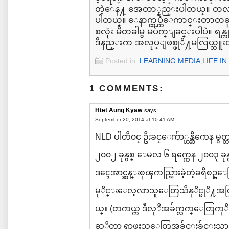
တဲ့ေန႔ အေတာ္နည္းပါတယ္။ တလမွာ
ပါတယ္။ ေနာက္ထပ္ကံေကာင္းတာတခု
စလုံး မီတခါမွ မပ်က္ျခင္းပါပဲ။ ရန္
ဒီနည္းက အလုပ္ျဖစ္ဖုိ႔မလြယ္ဘူ
Posted in:
LEARNING MEDIA
,
LIFE IN
1 COMMENTS:
Htet Aung Kyaw
says:
September 20, 2014 at 10:41 AM
NLD ပါတီ၀င္ ဦးခင္ေက်ာ္ဟန္ဆီကေန မွ
၂၀၀၂ ခုနွစ္ ေမလ ၆ ရက္ကေန ၂၀၀၃
ဒၚေအာင္ဆန္းစုၾကည္သြားခဲ့တဲ့ခရီစဥ္
မုိင္းေလ့လာသူေတြသိနုိင္ဖုိ႔အတ
ယ္။ (တကယ္က ဒီလုိအခ်က္လက္ေတြကုိ
ဆုိတာ ရွာဖူးသူေတြအခ်င္းခ်င္းသာသ